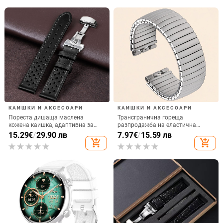
КАИШКИ И АКСЕСОАРИ
КАИШКИ И АКСЕСОАРИ
Пореста дишаща маслена
Трансгранична гореща
кожена каишка, адаптивна за
разпродажба на еластична
Huawei Samsung Crazy Horse
каишка от неръждаема стомана
15.29
€
/
29.90 лв
7.97
€
/
15.59 лв
матиран часовник с катарама
за Swatch, еластична каишка за
add_shopping_cart
add_shopping_cart
тип „пеперуда“ 20 мм на склад
часовник Swatch 17 мм 20 мм