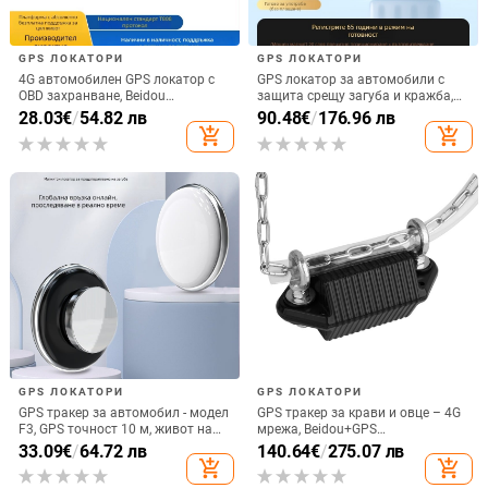
GPS ЛОКАТОРИ
GPS ЛОКАТОРИ
4G автомобилен GPS локатор с
GPS локатор за автомобили с
OBD захранване, Beidou
защита срещу загуба и кражба,
позициониране, Model D9,
проследяващо и записващо
28.03
€
/
54.82 лв
90.48
€
/
176.96 лв
антикрадешки тракер с аларми
устройство
add_shopping_cart
add_shopping_cart
за вибрация, загуба на
захранване, геозона и превишена
скорост
GPS ЛОКАТОРИ
GPS ЛОКАТОРИ
GPS тракер за автомобил - модел
GPS тракер за крави и овце – 4G
F3, GPS точност 10 м, живот на
мрежа, Beidou+GPS
батерията 180 дни,
позициониране, IP68
33.09
€
/
64.72 лв
140.64
€
/
275.07 лв
водоустойчив, AMAP и Google
водоустойчив, аларма за ограда,
add_shopping_cart
add_shopping_cart
карти
дълъг живот на батерията