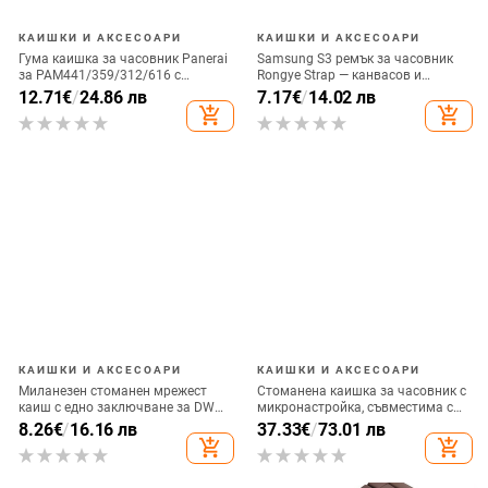
КАИШКИ И АКСЕСОАРИ
КАИШКИ И АКСЕСОАРИ
Гума каишка за часовник Panerai
Samsung S3 ремък за часовник
за PAM441/359/312/616 с
Rongye Strap — канвасов и
катарама butterfly и pin buckle
нейлонов ремък с истинска
12.71
€
/
24.86 лв
7.17
€
/
14.02 лв
кожена част, джип текстура, стил
add_shopping_cart
add_shopping_cart
Fashion Commuter
КАИШКИ И АКСЕСОАРИ
КАИШКИ И АКСЕСОАРИ
Миланезен стоманен мрежест
Стоманена каишка за часовник с
каиш с едно заключване за DW
микронастройка, съвместима с
Glory ES04 серия, съвместим с
Daytona и Submariner,
8.26
€
/
16.16 лв
37.33
€
/
73.01 лв
часовници Samsung и Huawei
висококачествен петлинков
add_shopping_cart
add_shopping_cart
GT2
дизайн, персонализираема