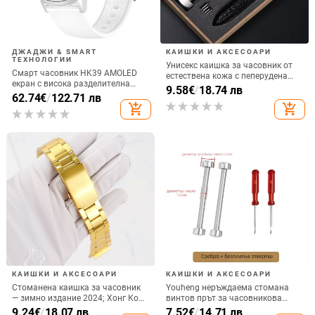
ДЖАДЖИ & SMART
КАИШКИ И АКСЕСОАРИ
ТЕХНОЛОГИИ
Унисекс каишка за часовник от
Смарт часовник HK39 AMOLED
естествена кожа с пеперудена
екран с висока разделителна
закопчалка, Xiangshiman, пролет
9.58
€
/
18.74 лв
способност Bluetooth обаждане
62.74
€
/
122.71 лв
2024
музика смарт спортен часовник
add_shopping_cart
add_shopping_cart
гривна нов
КАИШКИ И АКСЕСОАРИ
КАИШКИ И АКСЕСОАРИ
Стоманена каишка за часовник
Youheng неръждаема стомана
— зимно издание 2024; Хонг Конг
винтов прът за часовникова
стил, литературно-артистичен,
каишка, конкав край, свързващ
9.24
€
/
18.07 лв
7.52
€
/
14.71 лв