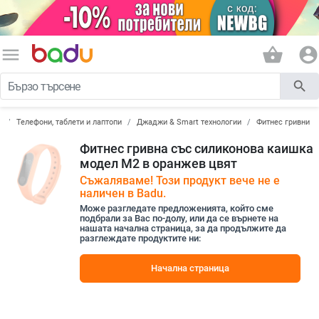
menu
shopping_basket
account_circle
search
а
Телефони, таблети и лаптопи
Джаджи & Smart технологии
Фитнес гривни
Фитнес гривна със силиконова каишка
модел M2 в оранжев цвят
Съжаляваме! Този продукт вече не е
наличен в Badu.
Може разгледате предложенията, който сме
подбрали за Вас по-долу, или да се върнете на
нашата начална страница, за да продължите да
разглеждате продуктите ни:
Начална страница