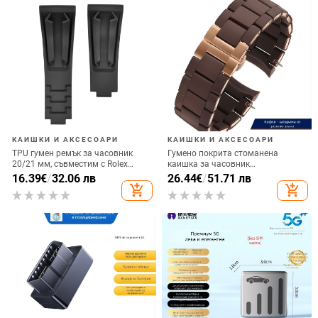
КАИШКИ И АКСЕСОАРИ
КАИШКИ И АКСЕСОАРИ
TPU гумен ремък за часовник
Гумено покрита стоманена
20/21 мм, съвместим с Rolex
каишка за часовник
Daytona Yacht-Master, мъжки
AR5889/5890/5905/5920, 20/23
16.39
€
/
32.06 лв
26.44
€
/
51.71 лв
мм, унисекс
add_shopping_cart
add_shopping_cart