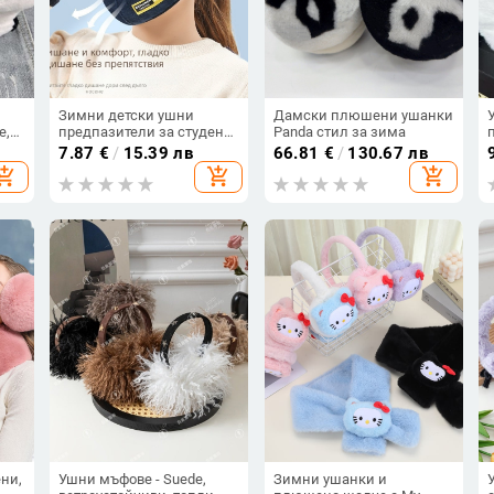
Зимни детски ушни
Дамски плюшени ушанки
е,
предпазители за студено
Panda стил за зима
време (Материал: памук;
7.87
€
/
15.39 лв
66.81
€
/
130.67 лв
Форма: ушно монтиране;
hopping_cart
add_shopping_cart
add_shopping_cart
Сезон: зима, есен;
Функция: защита от студ;
Възрастова група: дете)
ни,
Ушни мъфове - Suede,
Зимни ушанки и