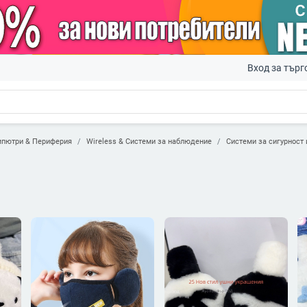
Вход за търг
пютри & Периферия
Wireless & Системи за наблюдение
Системи за сигурност