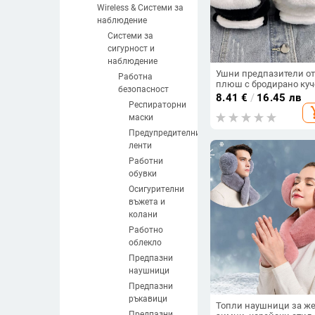
Wireless & Системи за
наблюдение
Системи за
сигурност и
наблюдение
Ушни предпазители от
Работна
плюш с бродирано куч
безопасност
за деца, зимни топли,
8.41
€
/
16.45 лв
ежедневна употреба
Респираторни
add_s
(Плюш; Карикатура; За
маски
деца; Зима; Поддържа
Предупредителни
топлина)
ленти
Работни
обувки
Осигурителни
въжета и
колани
Работно
облекло
Предпазни
наушници
Предпазни
ръкавици
Топли наушници за же
Предпазни