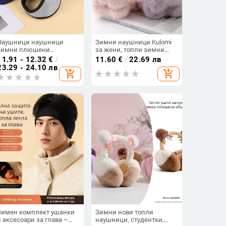
Наушници наушници
Зимни наушници Kulomi
зимни плюшени
за жени, топли зимни
наушници мъжки зимни
сгъваеми наушници,
11.91 - 12.32
€
/
11.60
€
/
22.69 лв
топли наушници дамски
детски наушници, против
23.29 - 24.10 лв
add_shopping_cart
add_shopping_cart
удебелени за възрастни
замръзване, затоплящи
ушите за ученици
Зимен комплект ушанки
Зимни нови топли
и аксесоари за глава –
наушници, студентки,