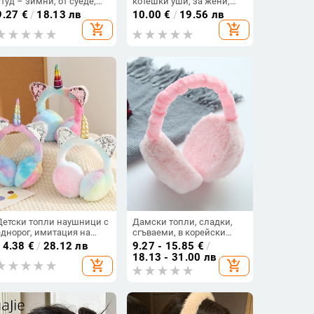
студ – зимни, от суеде,
котешки уши, за жени,
унисекс за възрастни, за
зима, монохромен стил
9.27
€
/
18.13 лв
10.00
€
/
19.56 лв
открито, топли (Зимни,
add_shopping_cart
add_shopping_cart
Суеде, Унисекс,
Възрастни)
Детски топли наушници с
Дамски топли, сладки,
еднорог, имитация на
сгъваеми, в корейски
заек, зимни студени,
стил, мъжки, детски,
14.38
€
/
28.12 лв
9.27 - 15.85
€
/
прибиращи се наушници
зимни, студентски,
18.13 - 31.00 лв
add_shopping_cart
add_shopping_cart
на едро
наушници