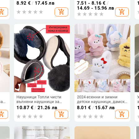
наушници, сладки
мъже и жени, топли,
8.92
€
/
17.45 лв
7.51 - 8.16
€
/
анимационни наушници,
ветроустойчиви и
14.69 - 15.96 лв
hopping_cart
add_shopping_cart
add_shopping_cart
студоустойчиви
студоустойчиви, с
протектори за уши,
разделени наушници,
и
слушалки за глава,
плюс малки кадифени
студоустойчиви и топли
ароматни вятърни
наушници
Наушници Топли чисти
2024 есенни и зимни
за
вълнени наушници за
детски наушници, дамски
мъже и жени, защита на
сладки бебешки топли
10.87
€
/
21.26 лв
8.01
€
/
15.67 лв
за
ушите, антизамръзващи,
наушници,
hopping_cart
add_shopping_cart
add_shopping_cart
удебелени,
студоустойчиви детски
ветроустойчиви,
наушници с поларена
студоустойчиви, есенни и
подплата, удебелени на
зимни
едро