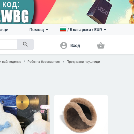
овци
Помощ
/
Български
/
EUR
search
account_circle
shopping_basket
Вход
 и наблюдение
Работна безопасност
Предпазни наушници