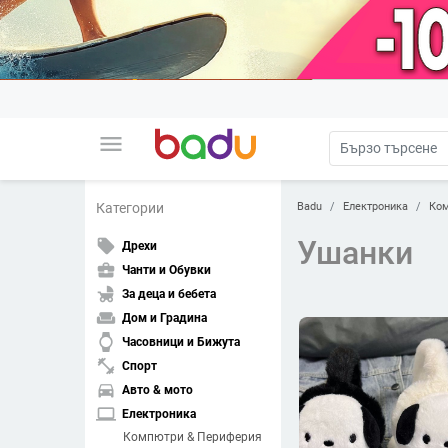
menu
Badu
Електроника
Ком
Категории
Ушанки
local_offer
Дрехи
business_center
Чанти и Обувки
child_friendly
За деца и бебета
weekend
Дом и Градина
watch
Часовници и Бижута
fitness_center
Спорт
directions_car
Авто & мото
laptop
Електроника
Компютри & Периферия