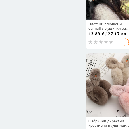
Плетени плюшени
earmuffs с ушички за
жени – зимна топлина
13.89
€
/
27.17 лв
корейски стил,
add_s
едноцветен модел
Фабрични директни
креативни наушници,