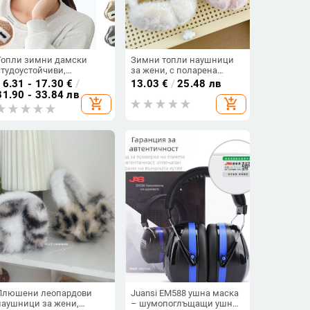
Топли зимни дамски
Зимни топли наушници
студоустойчиви,
за жени, с поларена
ветроустойчиви
подплата, ветроустойчиви
16.31 - 17.30
€
/
13.03
€
/
25.48 лв
наушници, мъжки
и студоустойчиви,
31.90 - 33.84 лв
add_shopping_cart
add_shopping_cart
антизамръзващи
плюшена защита за уши,
наушници, наушници за
антифриз, топли
носене отзад, сгъваеми
наушници за колоездене
наушници на едро
за студенти
Плюшени леопардови
Juansi EM588 ушна маска
наушници за жени,
– шумопоглъщащи ушни