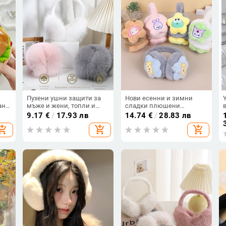
Пухени ушни защити за
Нови есенни и зимни
ана
мъже и жени, топли и
сладки плюшени
ни
ветроустойчиви, за
удебелени удебелени
9.17
€
/
17.93 лв
14.74
€
/
28.83 лв
а
каране на велосипед през
училищни протектори за
hopping_cart
add_shopping_cart
add_shopping_cart
зимно-есенния сезон
възрастни, топли, с
анимационен филм,
ветроустойчиви, защита
на ушите