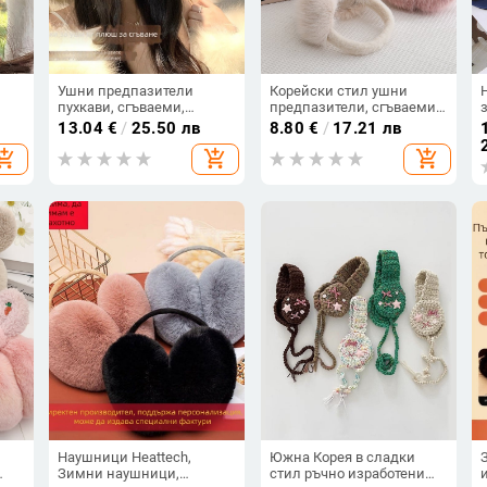
Ушни предпазители
Корейски стил ушни
пухкави, сгъваеми,
предпазители, сгъваеми,
,
дебели за жени — зимно/
дебели и топли, дамски
13.04
€
/
25.50 лв
8.80
€
/
17.21 лв
есенно каране с
модел, зимно затопляне,
hopping_cart
add_shopping_cart
add_shopping_cart
велосипед, защита от
дизайн с цветни блокове
студ
Наушници Heattech,
Южна Корея в сладки
Зимни наушници,
стил ръчно изработени