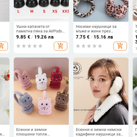
Ушни капачета от
Носими наушници за
паметна пяна за AirPods
мъже и жени през
Pro 3-то поколение,
зимата, топли,
9.85
€
/
19.26 лв
7.75
€
/
15.16 лв
спонжени ушни тапи,
ветроустойчиви и
hopping_cart
add_shopping_cart
add_shopping_cart
на
инерни ушни тапи
антифриз, подвижна
лента за глава с мемори
ефект, плюшена торбичка
за уши с леопардов принт
Есенни и зимни
Есенни и зимни немски
чки
плюшени топли
кадифени наушници за