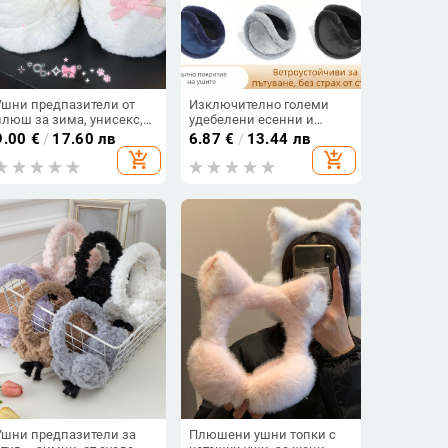
Ушни предпазители от
Изключително големи
плюш за зима, унисекс,
удебелени есенни и
възрастни, корейски
зимни топли наушници
9.00
€
/
17.60 лв
6.87
€
/
13.44 лв
стил, монохромен модел
за възрастни, мъжки и
add_shopping_cart
add_shopping_cart
дамски плюшени
наушници, устойчиви на
студ на открито
Ушни предпазители за
Плюшени ушни топки с