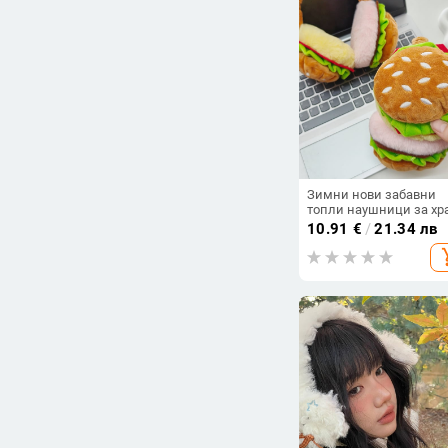
Зимни нови забавни
топли наушници за хр
и игра, сладки плюше
10.91
€
/
21.34 лв
сгъваеми наушници з
add_s
ученици, антифризни
наушници за жени