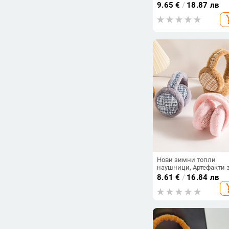
с лосове, удебелени
9.65
€
/
18.87 лв
топли плюшени ушни
add_s
чантички, сладки
студентски
студоустойчиви калъф
за уши за жени
Нови зимни топли
наушници, Артефакти 
защита на ушите,
8.61
€
/
16.84 лв
Наушници, Накладки 
add_s
уши за мъже и жени,
Антифриз наушници,
Сгъваеми наушници