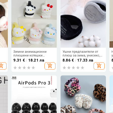
Зимни анимационни
Ушни предпазители от
плюшени котешки
плюш за зима, унисекс,
ни
наушници, удебелени
печатен модел, дебелени,
9.31
€
/
18.21 лв
8.86
€
/
17.33 лв
наушници, излизат
за каране на открито
hopping_cart
add_shopping_cart
add_shopping_cart
навън, езда,
ветроустойчиви
наушници, сладки
артефакт за покриване на
ушите