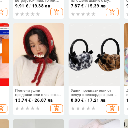
ветроустойчиви, топли,
плюшено шалче с My
пухкави, пискюли
Melody – карикатурен
9.91
€
/
19.38 лв
7.87
€
/
15.39 лв
а
дизайн, топлинни
hopping_cart
add_shopping_cart
add_shopping_cart
аксесоари
и
Плетени ушни
Ушни предпазители от
предпазители със лента,
велур с леопардов принт,
, за
унисекс, памук, 2 бр., за
топли за зимата
13.74
€
/
26.87 лв
8.80
€
/
17.21 лв
всички сезони, пролет
hopping_cart
add_shopping_cart
add_shopping_cart
2025