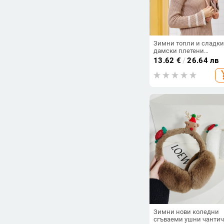
Зимни топли и сладки
дамски плетени
ветроустойчиви
13.62
€
/
26.64 лв
наушници, вълнени
add_s
наушници, антифриз, 
едро
Зимни нови коледни
сгъваеми ушни чанти