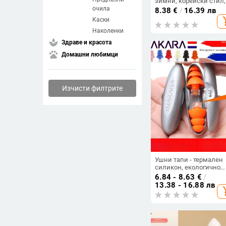
зимни, корейски стил,
модерни, плюшени,
очила
8.38
€
/
16.39 лв
сладки, прости, за езд
add_s
Каски
на открито, удебелени,
студоустойчиви, мъжк
Наколенки
наушници
spa
Здраве и красота
pets
Домашни любимци
Изчисти филтрите
arrow_drop_down
Подредба
compare_arrows
Съвпадение
arrow_upward
Възходяща цена
Ушни тапи - термален
силикон, екологично
чисти, в ухото, 40 dB NR
arrow_downward
6.84 - 8.63
€
/
Низходяща цена
сън, учене и офис
13.38 - 16.88 лв
add_s
шумозащита
drive_folder_upload
Последно качени
visibility
Преглеждания