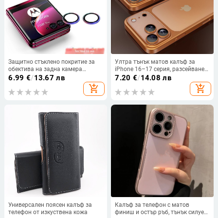
Защитно стъклено покритие за
Ултра тънък матов калъф за
обектива на задна камера
iPhone 16–17 серия, разсейване
Motorola 40 Ultra – пълно
на топлината, пълно покритие,
6.99
€
/
13.67 лв
7.20
€
/
14.08 лв
покритие, HD яснота, анти
удароустойчив и устойчив на
add_shopping_cart
add_shopping_cart
отпечатъци, удароустойчиво
отпечатъци
Универсален поясен калъф за
Калъф за телефон с матов
телефон от изкуствена кожа
финиш и остър ръб, тънък силует