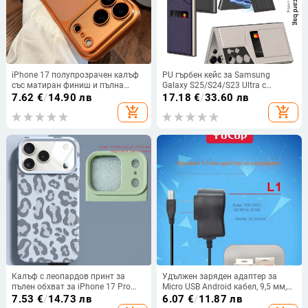
iPhone 17 полупрозрачен калъф
PU гърбен кейс за Samsung
със матиран финиш и пълна
Galaxy S25/S24/S23 Ultra с
защита за камерата, протектор
магнитна поставка за карта,
7.62
€
/
14.90 лв
17.18
€
/
33.60 лв
за обектива
удароустойчив и защита от
add_shopping_cart
add_shopping_cart
изпускане, бизнес стил
Калъф с леопардов принт за
Удължен заряден адаптер за
пълен обхват за iPhone 17 Pro
Micro USB Android кабел, 9,5 мм,
Max и iPhone 16 Pro Max, дизайн с
модел L1
7.53
€
/
14.73 лв
6.07
€
/
11.87 лв
ефект на течност, комплект от 15