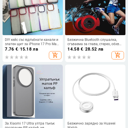
DIY кейс със вдлъбнати канали и
Безжична Bluetooth слушалка,
златен щит за iPhone 17 Pro Max
сгъваема за глава, стерео, обхват
с градиентна червена метална
10 м, Bluetooth 4.0, живот на
7.76
€
/
15.18 лв
14.58
€
/
28.52 лв
рамка
батерията 0–4 ч
add_shopping_cart
add_shopping_cart
За Xiaomi 17 Ultra ултра тънък
Безжично зарядно за Huawei
прозрачен PP калъф, не
Watch