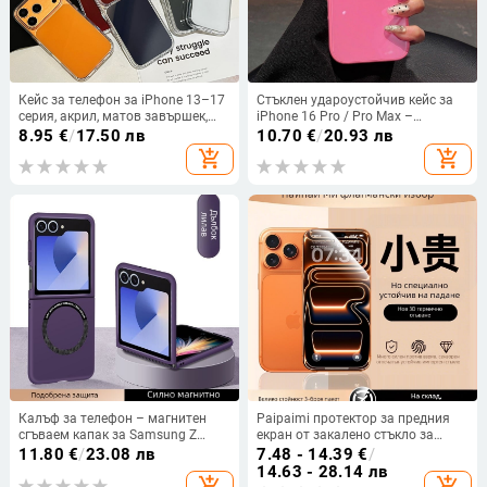
Кейс за телефон за iPhone 13–17
Стъклен удароустойчив кейс за
серия, акрил, матов завършек,
iPhone 16 Pro / Pro Max –
прозрачен рамков дизайн,
майсторска изработка,
8.95
€
/
17.50 лв
10.70
€
/
20.93 лв
защита от падане
антиизносоустойчив, против
add_shopping_cart
add_shopping_cart
изпускане
Калъф за телефон – магнитен
Paipaimi протектор за предния
сгъваем капак за Samsung Z
екран от закалено стъкло за
Flip6/7, TPU матов защитен
iPhone 14 Pro Max – пълно
11.80
€
/
23.08 лв
7.48 - 14.39
€
/
калъф, антихлъзгащ се и
покритие на екрана
14.63 - 28.14 лв
add_shopping_cart
add_shopping_cart
удароустойчив