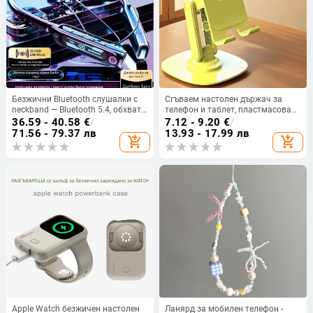
Безжични Bluetooth слушалки с
Сгъваем настолен държач за
neckband — Bluetooth 5.4, обхват
телефон и таблет, пластмасова
10 м, живот на батерията над 8 ч,
конструкция, сгъваем дизайн,
36.59 - 40.58
€
/
7.12 - 9.20
€
/
стерео звук, цифров дисплей
държач за мобилен телефон и
71.56 - 79.37 лв
13.93 - 17.99 лв
add_shopping_cart
add_shopping_cart
държач за таблет
Apple Watch безжичен настолен
Ланярд за мобилен телефон -