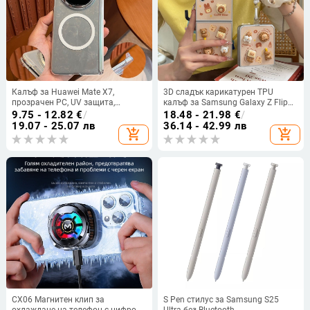
Калъф за Huawei Mate X7,
3D сладък карикатурен TPU
прозрачен PC, UV защита,
калъф за Samsung Galaxy Z Flip
устойчив на надраскване,
6/3/4, защита срещу изпускане,
9.75 - 12.82
€
/
18.48 - 21.98
€
/
магнитно задържане, двойно
корейски стил
19.07 - 25.07 лв
36.14 - 42.99 лв
add_shopping_cart
add_shopping_cart
обграждане на ръбовете
CX06 Магнитен клип за
S Pen стилус за Samsung S25