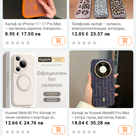
Калъф за iPhone 11–17 Pro/Max
Телефонен калъф – силикон,
— матирана акрилна повърхност,
електроплатинация, антиудар,
магнитно прилепване,
антиотпечатъци, скандинавски
8.95
€
/
17.50 лв
12.05
€
/
23.57 лв
удароустойчив, антиотпечатък
стил, за iPhone 13–17
add_shopping_cart
add_shopping_cart
Huawei Mate 80 Pro Калъф от
Калъф за Huawei Mate80 Pro Max
течен силикон с въртяща се
– ултра тънък, магнитен, Kevlar
стойка – удароустойчив, матова
текстура, защита от падане и
12.66
€
/
24.76 лв
18.04
€
/
35.28 лв
повърхност, анти отпечатъци
отпечатъци
add_shopping_cart
add_shopping_cart