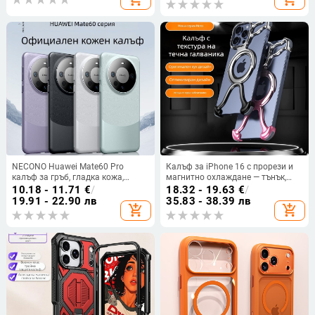
NECONO Huawei Mate60 Pro
Калъф за iPhone 16 с прорези и
калъф за гръб, гладка кожа,
магнитно охлаждане — тънък,
инжекционно формована,
удароустойчив, минималистичен
10.18 - 11.71
€
/
18.32 - 19.63
€
/
антиизносване, антипадане,
стил
19.91 - 22.90 лв
35.83 - 38.39 лв
add_shopping_cart
add_shopping_cart
антиотпечатъци, възможност за
персонализация