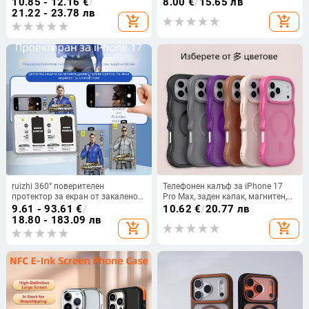
10.85 - 12.16
€
/
8.00
€
/
15.65 лв
антипадане, антихлъзгане,
21.22 - 23.78 лв
add_shopping_cart
add_shopping_cart
украсява визията
ruizhi 360° поверителен
Телефонен калъф за iPhone 17
протектор за екран от закалено
Pro Max, заден капак, магнитен,
стъкло, ултра ясно, пълен екран,
PC + TPU, повърхност с маслено
9.61 - 93.61
€
/
10.62
€
/
20.77 лв
за iPhone 12 Pro Max, iPhone 14,
напылване и вълнообразен
18.80 - 183.09 лв
add_shopping_cart
add_shopping_cart
iPhone 14 Pro, iPhone 14 Pro Max,
модел
iPhone 14 Max