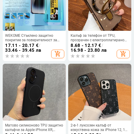
WEKOME Стъклено защитно
Калъф за телефон от TPU,
покритие за поверителност за
прозрачен с електроплатирано
iPhone 11–14 серия – цял екран,
покритие, магнитно задържане и
17.11 - 20.17
€
/
8.68 - 12.17
€
/
антишпионска защита,
държач за филм на камерата;
33.46 - 39.45 лв
16.98 - 23.80 лв
add_shopping_cart
add_shopping_cart
прахоустойчива
съвместим с множество iPhone
модели; удароустойчив.
Матово силиконово TPU защитно
2-в-1 луксозен калъф от
калъфче за Apple iPhone XR,
изкуствена кожа за iPhone 12, 12