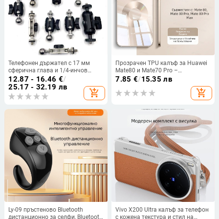
Телефонен държател с 17 мм
Прозрачен TPU калъф за Huawei
сферична глава и 1/4-инчов
Mate80 и Mate70 Pro –
монтаж за гимбал — универсален
електроплакирано покритие,
12.87 - 16.46
€
/
7.85
€
/
15.35 лв
адаптер за колела
удароустойчив, минималистичен
25.17 - 32.19 лв
add_shopping_cart
add_shopping_cart
дизайн
Ly-09 пръстеново Bluetooth
Vivo X200 Ultra калъф за телефон
дистанционно за селфи, Bluetooth
с кожена текстура и стил на