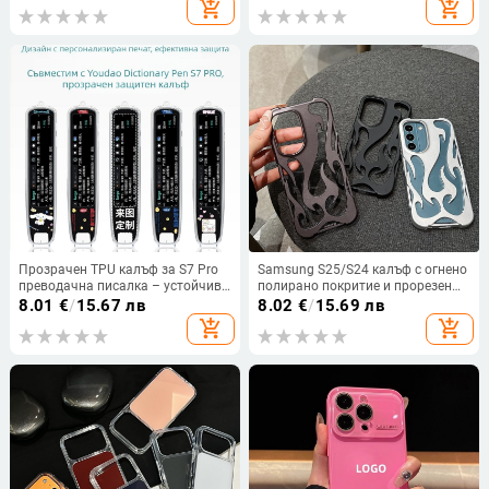
add_shopping_cart
add_shopping_cart
броя
Прозрачен TPU калъф за S7 Pro
Samsung S25/S24 калъф с огнено
преводачна писалка – устойчив
полирано покритие и прорезен
на падане, сладък и
дизайн, съвместим с
8.01
€
/
15.67 лв
8.02
€
/
15.69 лв
персонализиран дизайн.
A26/A36/A56 и A54/A55
add_shopping_cart
add_shopping_cart