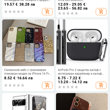
охлаждане на телефон с цифров
Ultra без Bluetooth
дисплей, 15W полупроводниково
19.57
€
/
38.28 лв
12.09 - 29.05
€
/
охлаждане, USB-C, 146 g,
23.65 - 56.82 лв
add_shopping_cart
add_shopping_cart
охлаждаща плоча от ABS и сплав
Силиконов кейс с триизмерен
AirPods Pro 3 защитен калъф с
плисиран модел за iPhone 16 Pro
интегриран карабинер и калъф
Max и iPhone 15/14/13 – мек,
за почистваща писалка в същия
8.52
€
/
16.66 лв
6.75 - 7.22
€
/
висококачествен стил
цвят
13.20 - 14.12 лв
add_shopping_cart
add_shopping_cart