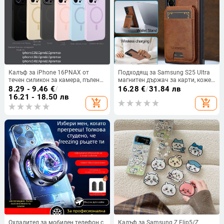
Калъф за iPhone 16PNAX от
Подходящ за Samsung S25 Ultra
течен силикон за камера, пълен
магнитен държач за карти, кожен
обхват и магнитно закрепване
калъф S24Plus, защитен калъф,
8.29 - 9.46
€
/
16.28
€
/
31.84 лв
разделен на части, калъф за
16.21 - 18.50 лв
add_shopping_cart
add_shopping_cart
мобилен телефон Samsung
Охладител за мобилен телефон с
Калъф за Samsung Z Flip5/Z