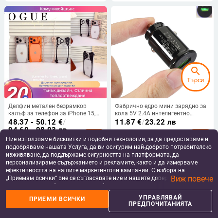
search
Търси
Делфин метален безрамков
Фабрично едро мини зарядно за
калъф за телефон за iPhone 15,
кола 5V 2.4A интелигентно
15 Pro, 16 Pro, 17 Pro, 17 Air и 17
еднопортово зарядно за
48.37 - 50.12
€
/
11.87
€
/
23.22 лв
Pro Max, прозрачен PC защитен
мобилен телефон USB зарядно за
94.60 - 98.03 лв
add_shopping_cart
add_shopping_cart
калъф
кола
Ние използваме бисквитки и подобни технологии, за да предоставяме и
подобряваме нашата Услуга, да ви осигурим най-доброто потребителско
изживяване, да поддържаме сигурността на платформата, да
персонализираме съдържанието и рекламите, както и да измерваме
ефективността на нашите маркетингови кампании. С избора на
Виж повече
„Приемам всички“ вие се съгласявате ние и нашите доверени партньори
да съхраняваме бисквитки и подобни технологии на вашето устройство
за рекламни и аналитични цели. Можете по всяко време да управлявате
УПРАВЛЯВАЙ
ПРИЕМИ ВСИЧКИ
своите предпочитания, като натиснете „Управлявай предпочитанията“.
ПРЕДПОЧИТАНИЯТА
За повече информация, моля, вижте нашата
Политика за защита на
данните
.