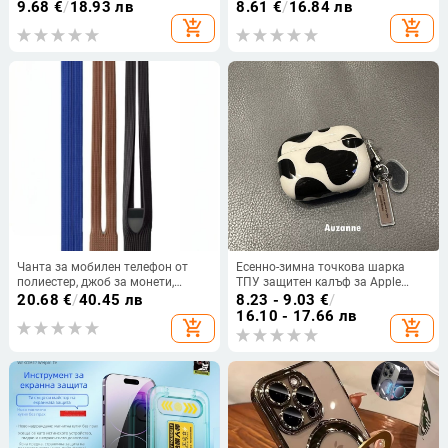
едноцветен електроплакиран
повърхност, матово покритие —
9.68
€
/
18.93 лв
8.61
€
/
16.84 лв
калъф за телефон –
PC материал, удароустойчив,
add_shopping_cart
add_shopping_cart
удароустойчив
антипръстови отпечатъци,
поддръжка за персонализиране,
съвместим с iPhone 11–17 серия
Чанта за мобилен телефон от
Есенно-зимна точкова шарка
полиестер, джоб за монети,
ТПУ защитен калъф за Apple
вертикална квадратна форма,
AirPods Pro 3-та генерация
20.68
€
/
40.45 лв
8.23 - 9.03
€
/
унисекс, зима 2025
Bluetooth 4
16.10 - 17.66 лв
add_shopping_cart
add_shopping_cart