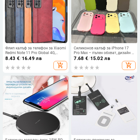
Флип калъф за телефон за Xiaomi
Силиконов калъф за iPhone 17
Redmi Note 11 Pro Global 4G,
Pro Max – пълен обхват, дизайн с
имитационна кожа, бизнес стил
кръгли бутони, прецизни отвори,
8.43
€
/
16.49 лв
7.68
€
/
15.02 лв
едноцветен
add_shopping_cart
add_shopping_cart
Безжичен заряден диск, 15W PD
Безжичен приемник за