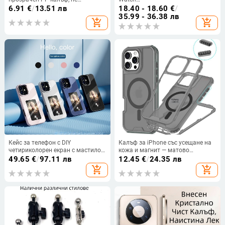
пожълтява, матиран финиш и
GT6/GT5/Watch5/Watch4/GT4 –
6.91
€
/
13.51 лв
18.40 - 18.60
€
/
гофриран модел
метален корпус, магнитно
35.99 - 36.38 лв
add_shopping_cart
add_shopping_cart
зареждане, QC 3.0 бързо
зареждане, 5W изход
Кейс за телефон с DIY
Калъф за iPhone със усещане на
четириколорен екран с мастило и
кожа и магнит — матово
AI проекция на екрана, TPU,
покритие, защита от изпускане
49.65
€
/
97.11 лв
12.45
€
/
24.35 лв
персонализируем,
add_shopping_cart
add_shopping_cart
удароустойчив, анти отпечатъци
(iPhone 12–14 Pro/Max)