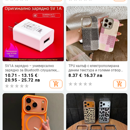
15 Pro Max, 16 Pro/Pro Max, 17
Pro/Pro Max
5V1A зарядно – универсално
TPU калъф с електрополирана
зарядно за Bluetooth слушалки,
деним текстура и големи отвори
охранителна камера, писалка за
за iPhone — ултра тънък,
10.71 - 13.15
€
/
8.37
€
/
16.37 лв
четене и смарт часовник (5W
кожоподобно усещане, защита
20.95 - 25.72 лв
add_shopping_cart
add_shopping_cart
изход, QC 4.0)
срещу падане