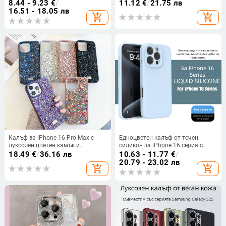
за iPhone 17 Pro Max и iPhone 16
8.44 - 9.23
€
/
11.12
€
/
21.75 лв
– луксозно защитно покритие
16.51 - 18.05 лв
add_shopping_cart
add_shopping_cart
Калъф за iPhone 16 Pro Max с
Едноцветен калъф от течен
луксозен цветен камък и
силикон за iPhone 16 серия с
блестящи диаманти, пълно
пълна защита на обектива и
18.49
€
/
36.16 лв
10.63 - 11.77
€
/
покритие, мек силикон
удароустойчив дизайн
20.79 - 23.02 лв
add_shopping_cart
add_shopping_cart