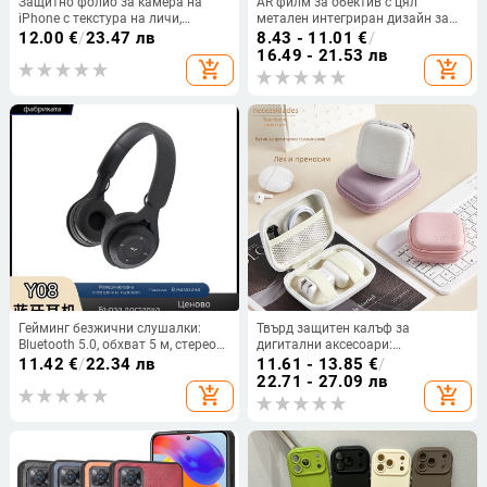
Защитно фолио за камера на
AR филм за обектив с цял
iPhone с текстура на личи,
метален интегриран дизайн за
силикон, матово покритие,
Apple устройства (универсален)
12.00
€
/
23.47 лв
8.43 - 11.01
€
/
против изпускане, съвместимо с
— филм за обектив, HD, устойчив
16.49 - 21.53 лв
add_shopping_cart
add_shopping_cart
iPhone
на драскотини, взривоустойчив,
прахоустойчив
Гейминг безжични слушалки:
Твърд защитен калъф за
Bluetooth 5.0, обхват 5 м, стерео
дигитални аксесоари:
звук с шумопотискане, мулти-
организатор за кабели и
11.42
€
/
22.34 лв
11.61 - 13.85
€
/
точкова връзка, живот на
зарядни, USB флаш памет и
22.71 - 27.09 лв
add_shopping_cart
add_shopping_cart
батерията 0–4 ч
слушалки.