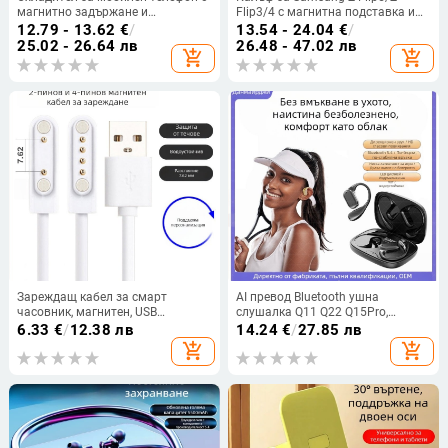
магнитно задържане и
Flip3/4 с магнитна подставка и
полупроводниково охлаждане —
карикатурен дизайн
12.79 - 13.62
€
/
13.54 - 24.04
€
/
SR17, 10W USB-C, ABS корпус, 65 g
25.02 - 26.64 лв
26.48 - 47.02 лв
add_shopping_cart
add_shopping_cart
Зареждащ кабел за смарт
AI превод Bluetooth ушна
часовник, магнитен, USB
слушалка Q11 Q22 Q15Pro,
интерфейс, 4-пинов, 7,62 мм,
Bluetooth 5.3, обхват 10 м, време
6.33
€
/
12.38 лв
14.24
€
/
27.85 лв
кабел за данни
на работа 4–8 ч, цифров дисплей
add_shopping_cart
add_shopping_cart