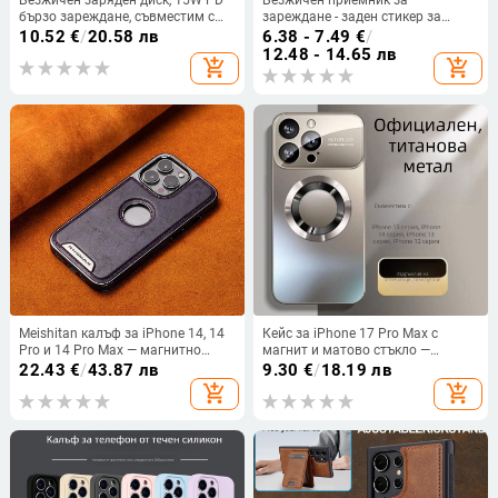
бързо зареждане, съвместим с
зареждане - заден стикер за
Apple, ултра тънък настолен
мобилни телефони, 10W макс,
10.52
€
/
20.58 лв
6.38 - 7.49
€
/
кръгъл панел
QC3.0, Type-C/Android/iPhone
12.48 - 14.65 лв
add_shopping_cart
add_shopping_cart
съвместимост, магнитно
зареждане, цифров дисплей, FCC
сертифициран
Meishitan калъф за iPhone 14, 14
Кейс за iPhone 17 Pro Max с
Pro и 14 Pro Max — магнитно
магнит и матово стъкло —
прикрепване, пълен обхват,
удароустойчив, антинадраскващ,
22.43
€
/
43.87 лв
9.30
€
/
18.19 лв
щампована повърхност, черен
анти отпечатъци, PC корпус
add_shopping_cart
add_shopping_cart