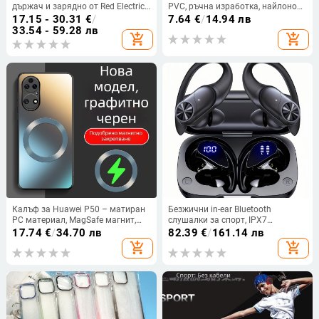
държач и зарядно от Red Electric
PVC, ръчна изработка, найлонов
Technology — 41 g, хартиена
шнур, персонализиране
17.15 - 30.31
€
/
7.64
€
/
14.94 лв
кутия, съвместим с Apple Watch и
33.54 - 59.28 лв
add_shopping_cart
add_shopping_cart
други модели Apple
Калъф за Huawei P50 – матиран
Безжични in-ear Bluetooth
PC материал, MagSafe магнит,
слушалки за спорт, IPX7
противоударен
водоустойчиви, дълъг живот на
17.74
€
/
34.70 лв
82.39
€
/
161.14 лв
батерията над 8 часа,
add_shopping_cart
add_shopping_cart
шумопотискане