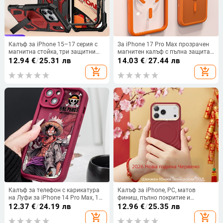
Калъф за iPhone 15–17 серия с
За iPhone 17 Pro Max прозрачен
магнитна стойка, три защитни
магнитен калъф с пълна защита
функции, удароустойчив и
на обектива
12.94
€
/
25.31 лв
14.03
€
/
27.44 лв
против изпускане, PC
add_shopping_cart
add_shopping_cart
инжекционно формован
Калъф за телефон с карикатура
Калъф за iPhone, PC, матов
на Луфи за iPhone 14 Pro Max, 13
финиш, пълно покритие и
Pro, 12, 11, X, XS Max
минималистичен стил, защита
12.37
€
/
24.19 лв
12.96
€
/
25.35 лв
срещу надраскване и отпечатъци,
add_shopping_cart
add_shopping_cart
съвместим с iPhone 14 Pro Max,