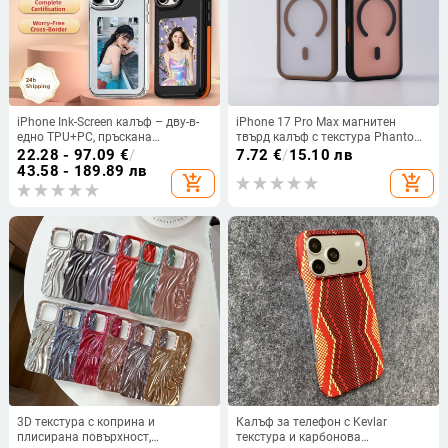
iPhone Ink-Screen калъф – дву-в-
iPhone 17 Pro Max магнитен
едно TPU+PC, пръскана
твърд калъф с текстура Phantom
изработка, устойчив на
Skin, удароустойчив,
22.28 - 97.09
€
/
7.72
€
/
15.10 лв
изпускане и отпечатъци,
антиотпечатък, контрастни
43.58 - 189.89 лв
add_shopping_cart
add_shopping_cart
персонализируем за серия
цветове
iPhone 13/14
3D текстура с коприна и
Калъф за телефон с Kevlar
плисирана повърхност,
текстура и карбонова