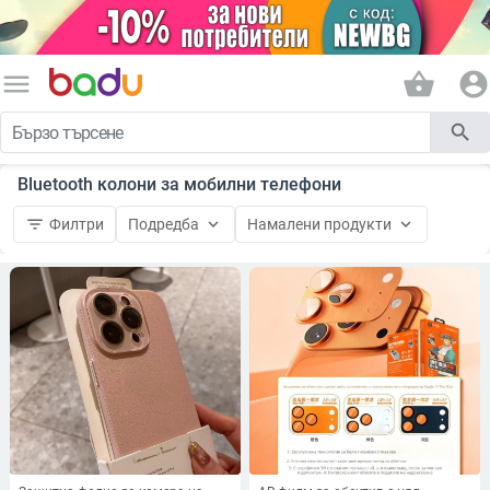
menu
shopping_basket
account_circle
search
Bluetooth колони за мобилни телефони
filter_list
keyboard_arrow_down
keyboard_arrow_down
Филтри
Подредба
Намалени продукти