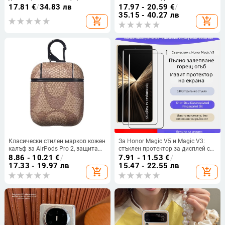
5.3, ABS материал, тегло 10
камера, удароустойчив
17.81
€
/
34.83 лв
17.97 - 20.59
€
/
X200S/X200 Pro
35.15 - 40.27 лв
add_shopping_cart
add_shopping_cart
Класически стилен марков кожен
За Honor Magic V5 и Magic V3:
калъф за AirPods Pro 2, защита
стъклен протектор за дисплей с
срещу падане и закачалка
пълно залепване, UV защита, HD,
8.86 - 10.21
€
/
7.91 - 11.53
€
/
anti-peep
17.33 - 19.97 лв
15.47 - 22.55 лв
add_shopping_cart
add_shopping_cart