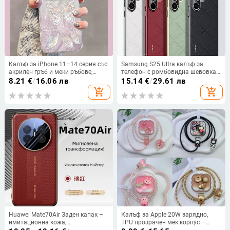
Калъф за iPhone 11–14 серия със
Samsung S25 Ultra калъф за
акрилен гръб и меки ръбове,
телефон с ромбовидна шевовка
защита от изпускане, протектор
изкуствена кожа и
8.21
€
/
16.06 лв
15.14
€
/
29.61 лв
за обектива на камерата и
електроплакирано покритие,
add_shopping_cart
add_shopping_cart
възможност за персонализиране
пълен обхват защита
Huawei Mate70Air Заден капак –
Калъф за Apple 20W зарядно,
имитационна кожа,
TPU прозрачен мек корпус –
електроплакиран финиш,
ултра тънка защита