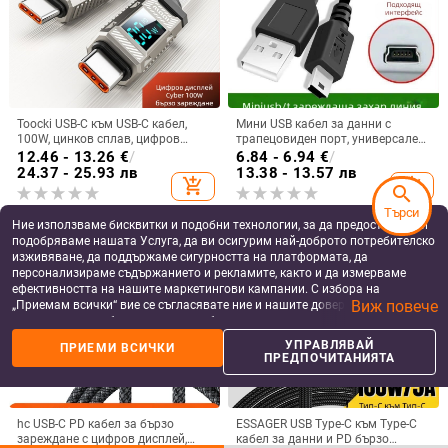
Toocki USB-C към USB-C кабел,
Мини USB кабел за данни с
100W, цинков сплав, цифров
трапецовиден порт, универсален
дисплей
за MP3 плеъри, автомобилни
12.46 - 13.26
€
/
6.84 - 6.94
€
/
радиа и видеорегистратори;
24.37 - 25.93 лв
13.38 - 13.57 лв
add_shopping_cart
add_shopping_cart
силиконов, еднокраен конектор,
search
характеристика 3410430,
Търси
максимален изход 1
Ние използваме бисквитки и подобни технологии, за да предоставяме и
подобряваме нашата Услуга, да ви осигурим най-доброто потребителско
изживяване, да поддържаме сигурността на платформата, да
персонализираме съдържанието и рекламите, както и да измерваме
ефективността на нашите маркетингови кампании. С избора на
Виж повече
„Приемам всички“ вие се съгласявате ние и нашите доверени партньори
да съхраняваме бисквитки и подобни технологии на вашето устройство
за рекламни и аналитични цели. Можете по всяко време да управлявате
УПРАВЛЯВАЙ
ПРИЕМИ ВСИЧКИ
своите предпочитания, като натиснете „Управлявай предпочитанията“.
ПРЕДПОЧИТАНИЯТА
За повече информация, моля, вижте нашата
Политика за защита на
данните
.
hc USB-C PD кабел за бързо
ESSAGER USB Type-C към Type-C
зареждане с цифров дисплей,
кабел за данни и PD бързо