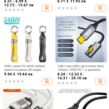
120W
конектор с един накрайник
6.51 - 6.99
€
/
6.11
€
/
11.95 лв
12.73 - 13.67 лв
add_shopping_cart
add_shopping_cart
USB-C кабел PD 240W, 40Gbps
USB-C към USB-C дата кабел Gen2,
пренос на данни, 8K видео
10Gbps, 100W PD, 1 m дължина
поддръжка
9.94
€
/
19.44 лв
8.34 - 12.32
€
/
16.31 - 24.10 лв
add_shopping_cart
add_shopping_cart