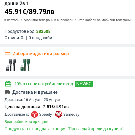
данни 2в 1
45.91
€
/
89.79
лв
ти и лаптопи
Мобилни телефони и аксесоари
Data кабели за мобилни телефони
Продуктов код:
383508
Отзиви:
0
|
0
продажби
straighten
Избери модел или размер
redeem
NEWBG
-10% за нови потребители с код:
local_shipping
Доставка и връщане
Доставка:
16 Август - 23 Август
€
Цена на доставка:
2.51
/
4.91
лв
,
Доставяме с:
Speedy
Sameday
Безпроблемно връщане
Продуктът се предлага с опция "Прегледай преди да купиш".