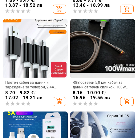
7.09 - 9.47
€
/
6.88 - 9.71
€
/
телефони и охранителни камери
13.87 - 18.52 лв
13.46 - 18.99 лв
add_shopping_cart
add_shopping_cart
Плетен кабел за данни и
RGB осветен 5,0 мм кабел за
зареждане за телефон, 2.4A
данни от течен силикон, 100W
бързо зареждане, 1 м дължина,
бързо зареждане, съвместим с
8.70 - 9.82
€
/
8.16 - 10.00
€
/
разделител 1 към 3, интерфейси
Huawei и iPhone 15/16
17.02 - 19.21 лв
15.96 - 19.56 лв
add_shopping_cart
add_shopping_cart
Lightning, Micro USB и Type-C, 12W
максимална мощност