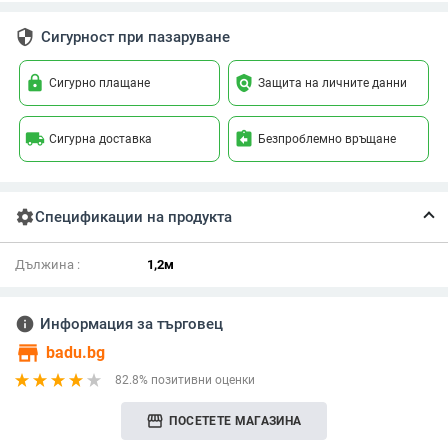
security
Сигурност при пазаруване
lock
policy
Сигурно плащане
Защита на личните данни
local_shipping
assignment_return
Сигурна доставка
Безпроблемно връщане
settings
Спецификации на продукта
Дължина :
1,2м
info
Информация за търговец
store
badu.bg
82.8% позитивни оценки
storefront
ПОСЕТЕТЕ МАГАЗИНА