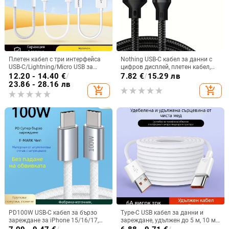
Плетен кабел с три интерфейса
Nothing USB-C кабел за данни с
USB-C/Lightning/Micro USB за
цифров дисплей, плетен кабел,
бързо зареждане, 60W
60W PD, единичен конектор
12.20 - 14.40
€
/
7.82
€
/
15.29 лв
23.86 - 28.16 лв
add_shopping_cart
add_shopping_cart
PD100W USB-C кабел за бързо
Type-C USB кабел за данни и
зареждане за iPhone 15/16/17,
зареждане, удължен до 5 м, 10 м
Huawei, Honor и Vivo таблет
удължителен кабел за мобилни