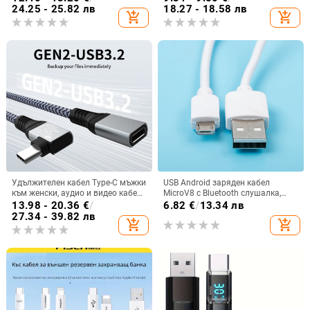
24.25 - 25.82 лв
18.27 - 18.58 лв
add_shopping_cart
add_shopping_cart
Удължителен кабел Type-C мъжки
USB Android заряден кабел
към женски, аудио и видео кабел
MicroV8 с Bluetooth слушалка,
за данни, 4K проекционен кабел
малък вентилатор и аварийна
13.98 - 20.36
€
/
6.82
€
/
13.34 лв
за екран, адаптер C-към-C женски,
светлина – кабел за данни за
27.34 - 39.82 лв
add_shopping_cart
add_shopping_cart
бързо зареждане 20Gbps
бързо зареждане