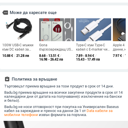
more
Може да харесате още
100W USB-C мъжки
Gona
Type-C към Type-C
Apple 4 к
към DC кабел за
бързозареждащ USB-
кабел с E-marker чип,
данни, н
зареждане за HP
C кабел за данни, 2
100W PD бързо
преплете
10.88
€
/
21.28 лв
8.68 - 13.51
€
/
7.89 - 8.94
€
/
7.97
€
/
1
лаптопи, 1.5 м
м, за iPhone 17,
зареждане, TPE
зареждан
16.98 - 26.42 лв
15.43 - 17.49 лв
Android, Honor, Vivo,
материал
максимум
Huawei
едно гне
assignment_return
Политика за връщане
Търговецът приема връщане за този продукт в срок от 14 дни.
Badu.bg приема връщане на всички закупени продукти в срок от 14
календарни дни от датата на получаване(с изключение на бански
и бельо).
Badu.bg не носи отговорност при покупка на Универсален Baseus
кабел за зареждане и пренос на данни 2в 1 от
Data кабели за
мобилни телефони
извън формата за поръчка.