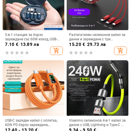
5-в-1 станция за бързо
Разтегателен силиконов кабел за
зареждане със 60W изход, USB-
данни и зареждане с три
C/Lightning/Micro USB
конектора (Mini USB, Lightning и
7.10
€
/
13.89 лв
15.20
€
/
29.73 лв
интерфейси, PVC корпус
Type-C) – едно към три изхода,
add_shopping_cart
add_shopping_cart
бързо зареждане.
USB-C заряден кабел с оплетка,
Visenmo силиконов 4-в-1 кабел за
60W PD бързо зареждане,
данни с USB, Lightning и Type-C —
дължина 1–2 м
240W бързо зареждане
12.40 - 13.20
€
/
9.34 - 9.50
€
/