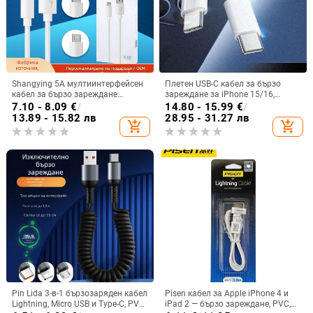
Shangying 5A мултиинтерфейсен
Плетен USB-C кабел за бързо
кабел за бързо зареждане
зареждане за iPhone 15/16,
(Lightning, Micro USB, USB-C)
PD30W
7.10 - 8.09
€
/
14.80 - 15.99
€
/
дължина 1–2 м
13.89 - 15.82 лв
28.95 - 31.27 лв
add_shopping_cart
add_shopping_cart
Pin Lida 3-в-1 бързозаряден кабел
Pisen кабел за Apple iPhone 4 и
Lightning, Micro USB и Type-C, PVC,
iPad 2 — бързо зареждане, PVC,