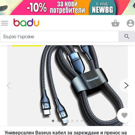
menu
shopping_basket
account_circle
search
favorite
Универсален Baseus кабел за зареждане и пренос на