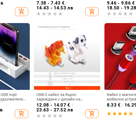
12W, бял, модел
устройства, бързо зареждане
пренос на данн
лв
7.38 - 7.43
€
/
9.46 - 9.86
€
USB-C, Micro-USB и Mini-USB,
мобилни устрой
14.43 - 14.53 лв
18.50 - 19.2
add_shopping_cart
add_shopping_cart
дължина 1,2 м
кабел с индика
 USB порт
USB-C кабел за бързо
Кабел с магнит
 удължителен
зареждане с дизайн на
мобилни устрой
б докинг
подвижно кученце, дължина 1–
iOS - бързо за
12.08 - 14.07
€
/
8.33
€
/
16.2
л едно към
2 м
синхронизиране
лв
23.63 - 27.52 лв
add_shopping_cart
add_shopping_cart
USB и LIghting в