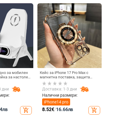
дно за мобилен
Кейс за iPhone 17 Pro Max с
ойка за настолен
магнитна поставка, защита
изонтално или
срещу изпускане на четирите
ване, QC3.0, 2 A,
ъгъла, акрилен корпус с
3 дни
Доставка: 1-3 дни
реждане
електроплатиран финиш
мери:
Налични размери:
iPhone14 pro
4
лв
8.52
€
/
16.66
лв
add_shopping_cart
add_shopping_cart