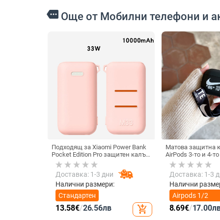
more
Още от Мобилни телефони и а
Подходящ за Xiaomi Power Bank
Матова защитна к
Pocket Edition Pro защитен калъф
AirPods 3-то и 4-т
33W силиконов 10000mA
неплъзгащ се защитен калъф за
Доставка: 1-3 дни
Доставка: 1-3 
Power Bank
Налични размери:
Налични разме
Стандартен
Airpods 1/2
поколение
13.58
€
/
26.56
лв
8.69
€
/
17.00
л
add_shopping_cart