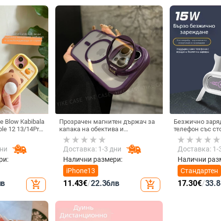
e Blow Kabibala
Прозрачен магнитен държач за
Безжично заря
ple 12 13/14Pro
капака на обектива и
телефон със ст
изпускане 11
удароустойчив твърд калъф за
монтаж за хор
iPhone 17 Pro Max
вертикално полз
дни
Доставка: 1-3 дни
Доставка: 1-
15 W, Бързо за
ри:
Налични размери:
Налични раз
iPhone13
Стандартен
лв
11.43
€
/
22.36
лв
17.30
€
/
33.8
add_shopping_cart
add_shopping_cart