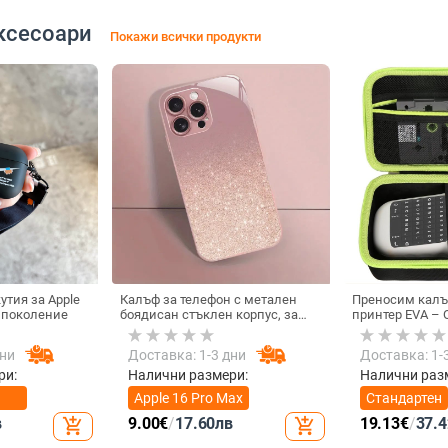
ксесоари
Покажи всички продукти
утия за Apple
Калъф за телефон с метален
Преносим калъ
о поколение
боядисан стъклен корпус, за
принтер EVA – O
iPhone 11–14 Pro Max,
горещо пресова
охлаждане, модел YK263
товароподемнос
дни
Доставка: 1-3 дни
Доставка: 1-
ри:
Налични размери:
Налични раз
Apple 16 Pro Max
Стандартен
в
9.00
€
/
17.60
лв
19.13
€
/
37.4
add_shopping_cart
add_shopping_cart