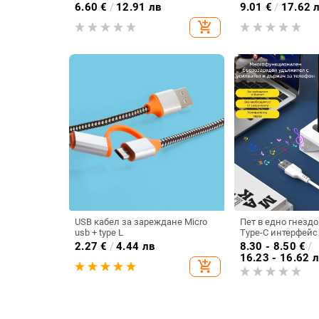
телефон, плетен, черен,
серия, Lightning, 
6.60
€
/
12.91 лв
9.01
€
/
17.62 
дължина 1–2 м, PD бързо
G-C11
add_shopping_cart
зареждане
USB кабел за зареждане Micro
Пет в едно гнездо
usb + type L
Type-C интерфейс
кабел адаптер хъ
2.27
€
/
4.44 лв
8.30 - 8.50
€
/
станция усилвате
16.23 - 16.62 
add_shopping_cart
пет