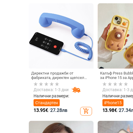
Директни продажби от
Калъф Press Bubbl
фабриката, директен щепсел
за iPhone 15 за Ap
тип C, мобилен телефон, Douyin
Max, устойчив на 
Internet Celebrity, електрически
Доставка: 1-3 дни
Доставка: 1-3 
микрофон, слушалки с C порт,
кабелна слушалка
Налични размери:
Налични разме
Стандартен
iPhone15
13.95
€
/
27.28
лв
13.98
€
/
27.34
add_shopping_cart