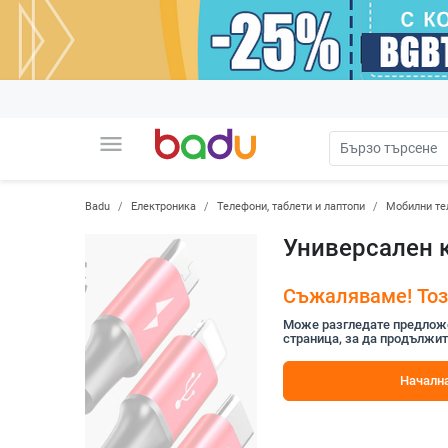
menu
Badu
Електроника
Телефони, таблети и лаптопи
Мобилни те
Универсален ка
Съжаляваме! Този
Може разгледате предложен
страница, за да продължит
Начална