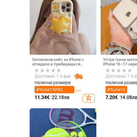
Силиконов кейс за iPhone с
Ултра тънък мато
огледало и прибираща се
iPhone 16–17 сери
подвижна стойка в дизайн на
на топлината, пъ
петолъчка, съвместим с iPhone
удароустойчив и 
Доставка: 1-3 дни
Доставка: 1-3 
13–17 Pro/Max
отпечатъци
Налични размери:
Налични разме
iPhone15PRO
iPhone16
MAX
11.34
€
/
22.18
лв
7.20
€
/
14.08
л
add_shopping_cart
iPhone16PRO
MAX