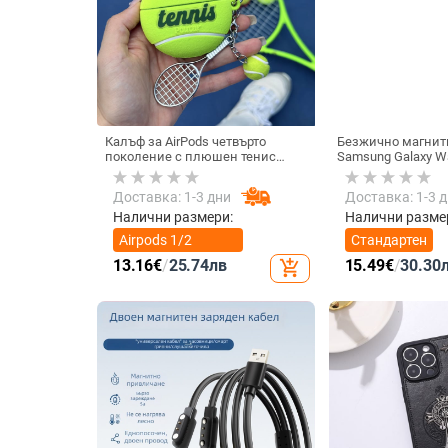
Калъф за AirPods четвърто
Безжично магнитн
поколение с плюшен тенис
Samsung Galaxy W
мотив, силиконов 3D дизайн,
Active 1/2 • QC2.0
съвместим с AirPods 3 и Pro 2
зареждане • 3W / 
Доставка: 1-3 дни
Доставка: 1-3 
Налични размери:
Налични разме
Airpods 1/2
Стандартен
поколение
13.16
€
/
25.74
лв
15.49
€
/
30.30
add_shopping_cart