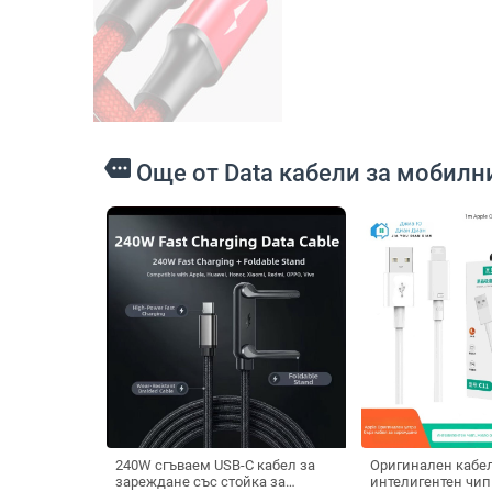
more
Още от Data кабели за мобилн
240W сгъваем USB-C кабел за
Оригинален кабел
зареждане със стойка за
интелигентен чип 