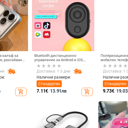
в калъф за
Bluetooth дистанционно
Поляризационе
я, разсейване
управление за Android и iOS,
мобилен телеф
лно покритие,
универсално за снимки и
резолюция — N
устойчив на
видеозаписи, модел 6-key
GZM
дни
Доставка: 1-3 дни
Доставка: 1-
tremolo, Vernon, ABS материал,
тегло 15 g
ри:
Налични размери:
Налични раз
Стандартен
Стандартен
в
7.11
€
/
13.91
лв
9.73
€
/
19.03
add_shopping_cart
add_shopping_cart