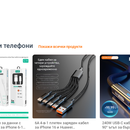
и телефони
Покажи всички продукти
 за данни с
6A 4-в-1 плетен заряден кабел
240W USB-C каб
за iPhone 6-14
за iPhone 16 и Huawei
90° ъгъл за бъ