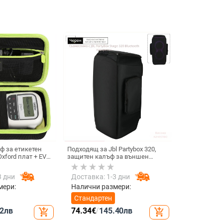
ф за етикетен
Подходящ за Jbl Partybox 320,
xford плат + EVA,
защитен калъф за външен
но EVA и шиене,
високоговорител, калъф за
т 10 кг
количка Stage 320 Audio,
3 дни
Доставка: 1-3 дни
прахозащитно покритие.
мери:
Налични размери:
Стандартен
2
лв
74.34
€
/
145.40
лв
add_shopping_cart
add_shopping_cart