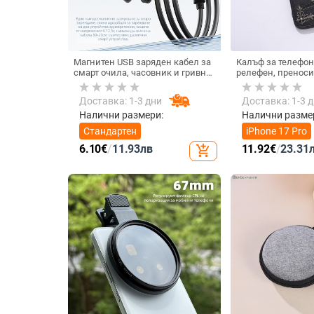
Магнитен USB заряден кабел за
Калъф за телефон
смарт очила, часовник и гривна
релефен, преноси
– едно към две, съвместим с
падане, за iPhone 
4.0-12.3, марка Rising Sun
Доставка: 1-3 дни
Доставка: 1-3 
Налични размери:
Налични разме
Стандартен
iPhone 17 Pro
6.10
€
/
11.93
лв
11.92
€
/
23.31
add_shopping_cart