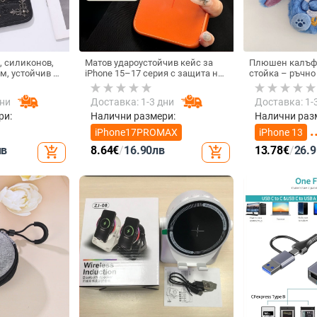
, силиконов,
Матов удароустойчив кейс за
Плюшен калъф 
м, устойчив на
iPhone 15–17 серия с защита на
стойка – ръчно
17 Pro Max
обектива и магнитно
карикатурен ст
закрепване, в различни цветове
Stitch, защита 
дни
Доставка: 1-3 дни
Доставка: 1-
за iPhone 11–17
ри:
Налични размери:
Налични раз
iPhone17PROMAX
iPhone 13
лв
8.64
€
/
16.90
лв
13.78
€
/
26.9
add_shopping_cart
add_shopping_cart
iPhone 17 Pr