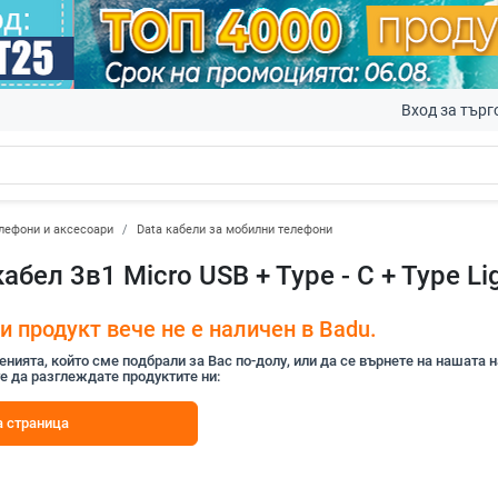
Вход за търг
лефони и аксесоари
Data кабели за мобилни телефони
бел 3в1 Micro USB + Type - C + Type Li
 продукт вече не е наличен в Badu.
ията, който сме подбрали за Вас по-долу, или да се върнете на нашата 
е да разглеждате продуктите ни:
 страница