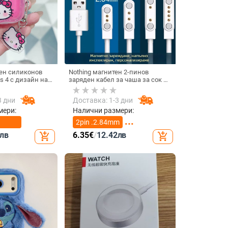
ен силиконов
Nothing магнитен 2-пинов
s 4 с дизайн на
заряден кабел за чаша за сок и
смарт часовник – 60 см, силен
магнит N52, 7,62 мм разстояние
3 дни
Доставка: 1-3 дни
между пиновете
мери:
Налични размери:
2pin .2.84mm
лв
6.35
€
/
12.42
лв
add_shopping_cart
add_shopping_cart
2pin 4.0mm