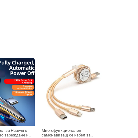
ел за Huawei с
Многофункционален
рзо зареждане и
самонавиващ се кабел за