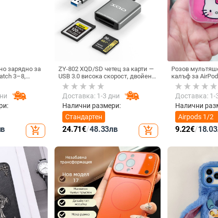
о зарядно за
ZY-802 XQD/SD четец за карти —
Розов мультяш
atch 3–8,
USB 3.0 висока скорост, двойен
калъф за AirPod
 • Магнитно
интерфейс Type-C и USB,
котка
1A
алуминиев сплав + ABS
дни
Доставка: 1-3 дни
Доставка: 1-
ри:
Налични размери:
Налични раз
Стандартен
Airpods 1/2
поколение
лв
24.71
€
/
48.33
лв
9.22
€
/
18.03
add_shopping_cart
add_shopping_cart