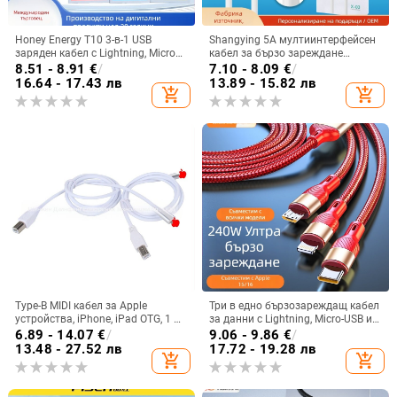
Honey Energy T10 3-в-1 USB
Shangying 5A мултиинтерфейсен
заряден кабел с Lightning, Micro
кабел за бързо зареждане
USB и Type-C – бързо зареждане
(Lightning, Micro USB, USB-C)
8.51 - 8.91
€
/
7.10 - 8.09
€
/
до 65W, PVC
дължина 1–2 м
16.64 - 17.43 лв
13.89 - 15.82 лв
add_shopping_cart
add_shopping_cart
Type-B MIDI кабел за Apple
Три в едно бързозареждащ кабел
устройства, iPhone, iPad OTG, 1 м,
за данни с Lightning, Micro-USB и
свързване към електрическо
Type-C – 240W макс, съвместим с
6.89 - 14.07
€
/
9.06 - 9.86
€
/
пиано
Apple, Huawei, Oppo, Xiaomi и Vivo
13.48 - 27.52 лв
17.72 - 19.28 лв
add_shopping_cart
add_shopping_cart