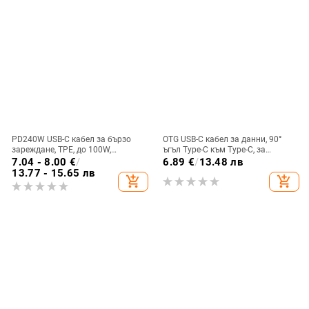
PD240W USB-C кабел за бързо
OTG USB-C кабел за данни, 90°
зареждане, TPE, до 100W,
ъгъл Type-C към Type-C, за
съвместим с Huawei/Honor
Android телефони и таблети
7.04 - 8.00
€
/
6.89
€
/
13.48 лв
телефони и iPad таблети
13.77 - 15.65 лв
add_shopping_cart
add_shopping_cart