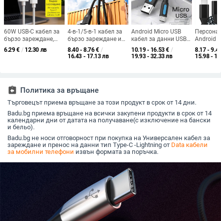
60W USB-C кабел за
4-в-1/5-в-1 кабел за
Android Micro USB
Персона
бързо зареждане,
бързо зареждане и
кабел за данни USB
Android 
съвместим с Huawei
пренос на данни с
2.0 — бързо
бързозар
6.29
€
/
12.30 лв
8.40 - 8.76
€
/
10.19 - 16.53
€
/
8.17 - 9.4
и Apple iPhone 17, 5A,
Mini USB, Lightning и
зареждане, PVC
USB кабе
16.43 - 17.13 лв
19.93 - 32.33 лв
15.98 - 18
Type-C
Type-C, съвместим с
материал, единичен
плетен U
Apple, Android и
конектор
алумини
Huawei, дължина
0,5–1 м, алуминиева
assignment_return
Политика за връщане
сплав, черен
Търговецът приема връщане за този продукт в срок от 14 дни.
Badu.bg приема връщане на всички закупени продукти в срок от 14
календарни дни от датата на получаване(с изключение на бански
и бельо).
Badu.bg не носи отговорност при покупка на Универсален кабел за
зареждане и пренос на данни тип Type-C -Lightning от
Data кабели
за мобилни телефони
извън формата за поръчка.