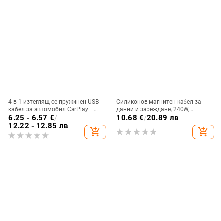
4-в-1 изтеглящ се пружинен USB
Силиконов магнитен кабел за
кабел за автомобил CarPlay –
данни и зареждане, 240W,
65W бързо зареждане, Lightning,
Lightning и Type-C, единичен
6.25 - 6.57
€
/
10.68
€
/
20.89 лв
USB-C и Micro-USB
конектор
12.22 - 12.85 лв
add_shopping_cart
add_shopping_cart