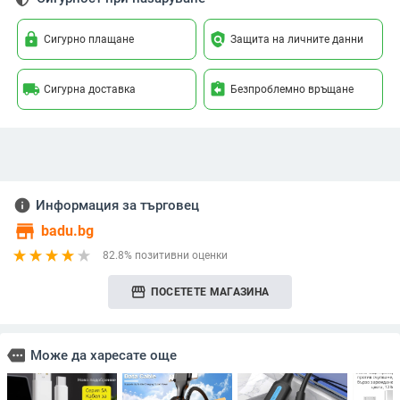
lock
policy
Сигурно плащане
Защита на личните данни
local_shipping
assignment_return
Сигурна доставка
Безпроблемно връщане
info
Информация за търговец
store
badu.bg
82.8% позитивни оценки
storefront
ПОСЕТЕТЕ МАГАЗИНА
more
Може да харесате още