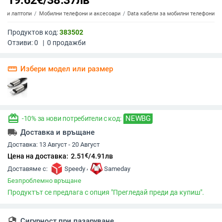
19.62
€
/
38.37
лв
ти и лаптопи
Мобилни телефони и аксесоари
Data кабели за мобилни телефони
Продуктов код:
383502
Отзиви:
0
|
0
продажби
straighten
Избери модел или размер
redeem
NEWBG
-10% за нови потребители с код:
local_shipping
Доставка и връщане
Доставка:
13 Август - 20 Август
€
Цена на доставка:
2.51
/
4.91
лв
,
Доставяме с:
Speedy
Sameday
Безпроблемно връщане
Продуктът се предлага с опция "Прегледай преди да купиш".
security
Сигурност при пазаруване