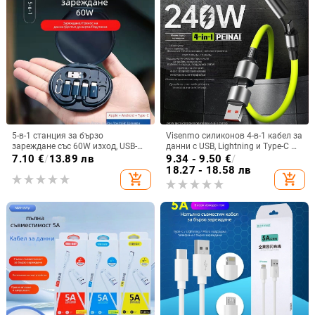
5-в-1 станция за бързо
Visenmo силиконов 4-в-1 кабел за
зареждане със 60W изход, USB-
данни с USB, Lightning и Type-C —
C/Lightning/Micro USB
240W бързо зареждане
7.10
€
/
13.89 лв
9.34 - 9.50
€
/
интерфейси, PVC корпус
18.27 - 18.58 лв
add_shopping_cart
add_shopping_cart