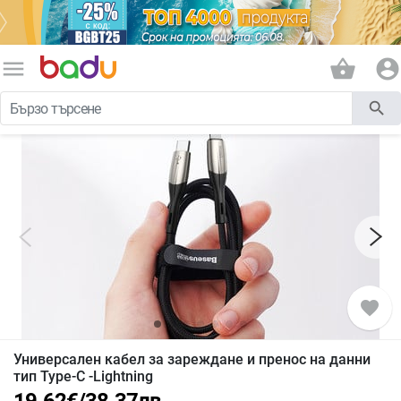
menu
shopping_basket
account_circle
search
favorite
Универсален кабел за зареждане и пренос на данни
тип Type-C -Lightning