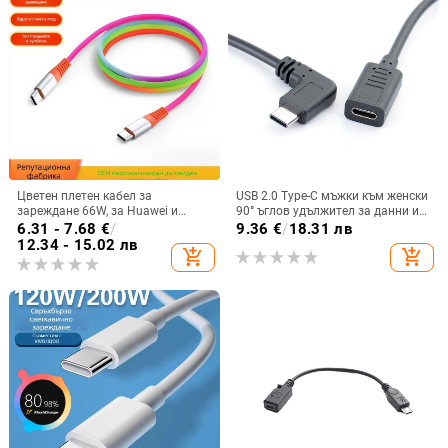
Цветен плетен кабел за
USB 2.0 Type-C мъжки към женски
зареждане 66W, за Huawei и
90° ъглов удължител за данни и
Apple, USB-C и Lightning, бързо
зареждане – силикон, едно
6.31 - 7.68
€
/
9.36
€
/
18.31 лв
зареждане
гнездо, интерфейс 22041
12.34 - 15.02 лв
add_shopping_cart
add_shopping_cart