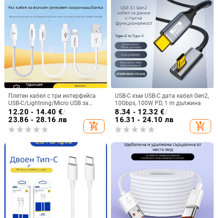
Плетен кабел с три интерфейса
USB-C към USB-C дата кабел Gen2,
USB-C/Lightning/Micro USB за
10Gbps, 100W PD, 1 m дължина
бързо зареждане, 60W
12.20 - 14.40
€
/
8.34 - 12.32
€
/
23.86 - 28.16 лв
16.31 - 24.10 лв
add_shopping_cart
add_shopping_cart