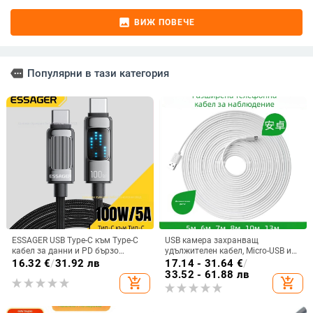
image
ВИЖ ПОВЕЧЕ
more
Популярни в тази категория
ESSAGER USB Type-C към Type-C
USB камера захранващ
кабел за данни и PD бързо
удължителен кабел, Micro-USB и
зареждане, 100W, за телефон,
Type-C, едно гнездо, безопасно
16.32
€
/
31.92 лв
17.14 - 31.64
€
/
таблет и лаптоп, дължина 1–2 м
бързо зареждане, 5V
33.52 - 61.88 лв
add_shopping_cart
add_shopping_cart