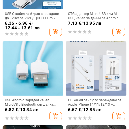
USB-C кабел за бързо зареждане
OTG адаптер Micro USB към Mini
до 120W за VIVO/iQOO 11 Pro и
USB, кабел за данни за Android
11s, дължина 1–2 м, бял
телефони и таблети, силиконов,
6.36 - 6.96
€
/
7.13
€
/
13.95 лв
гъвкав, единичен конектор,
12.44 - 13.61 лв
add_shopping_cart
add_shopping_cart
връзка към клавиатура
USB Android заряден кабел
PD кабел за бързо зареждане за
MicroV8 с Bluetooth слушалка,
Apple iPhone 14/11/12/13 –
малък вентилатор и аварийна
Lightning, дължина 0,5–1 м, бял,
6.82
€
/
13.34 лв
6.57
€
/
12.85 лв
светлина – кабел за данни за
TPE, 20W PD
add_shopping_cart
add_shopping_cart
бързо зареждане