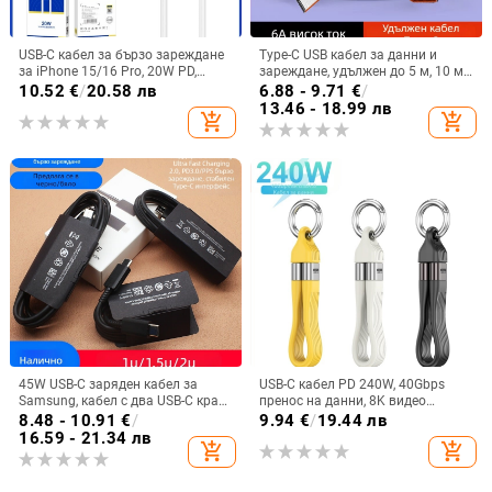
USB-C кабел за бързо зареждане
Type-C USB кабел за данни и
за iPhone 15/16 Pro, 20W PD,
зареждане, удължен до 5 м, 10 м
дължина 0,5–1 м, TPE
удължителен кабел за мобилни
10.52
€
/
20.58 лв
6.88 - 9.71
€
/
телефони и охранителни камери
13.46 - 18.99 лв
add_shopping_cart
add_shopping_cart
45W USB-C заряден кабел за
USB-C кабел PD 240W, 40Gbps
Samsung, кабел с два USB-C края,
пренос на данни, 8K видео
бързо зареждане, преносим за
поддръжка
8.48 - 10.91
€
/
9.94
€
/
19.44 лв
Galaxy S22/S23/S21
16.59 - 21.34 лв
add_shopping_cart
add_shopping_cart