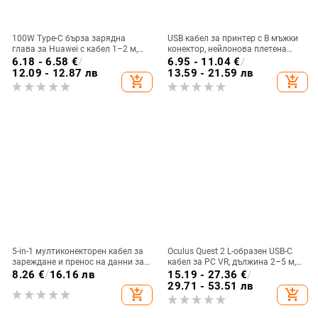
100W Type-C бърза зарядна
USB кабел за принтер с B мъжки
глава за Huawei с кабел 1–2 м,
конектор, нейлонова плетена
бял силиконов корпус
външна обвивка, алуминиева
6.18 - 6.58
€
/
6.95 - 11.04
€
/
сплав, бързо зареждане, 5V2A
12.09 - 12.87 лв
13.59 - 21.59 лв
add_shopping_cart
add_shopping_cart
5-in-1 мултиконекторен кабел за
Oculus Quest 2 L-образен USB-C
зареждане и пренос на данни за
кабел за PC VR, дължина 2–5 м,
Apple, Android и Huawei
бързо зареждане
8.26
€
/
16.16 лв
15.19 - 27.36
€
/
29.71 - 53.51 лв
add_shopping_cart
add_shopping_cart