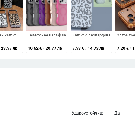
ичи, изкуствена кожа, релефно гравиране, удароустойчив
 кожа и магнит — матово покритие, защита от изпускане
н калъф – силикон, електроплатинация, антиудар, антиотпечатъци, ска
Телефонен калъф за iPhone 17 Pro Max, заден капак, маг
Калъф с леопардов принт за пълен 
Ултра тън
23.57 лв
10.62
€
/
20.77 лв
7.53
€
/
14.73 лв
7.20
€
/
1
Удароустойчив:
Да