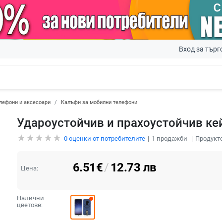
Вход за търг
лефони и аксесоари
Калъфи за мобилни телефони
Удароустойчив и прахоустойчив кей
0
оценки от потребителите
1
продажби
Продукто
6.51
€
/
12.73
лв
Цена:
Налични
цветове: