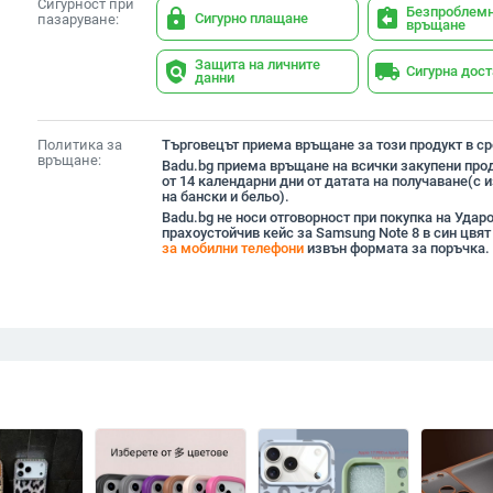
Сигурност при
Безпроблем
lock
assignment_return
Сигурно плащане
пазаруване:
връщане
Защита на личните
policy
local_shipping
Сигурна дос
данни
Политика за
Търговецът приема връщане за този продукт в сро
връщане:
Badu.bg приема връщане на всички закупени прод
от 14 календарни дни от датата на получаване(с
на бански и бельо).
Badu.bg не носи отговорност при покупка на Удар
прахоустойчив кейс за Samsung Note 8 в син цвят
за мобилни телефони
извън формата за поръчка.