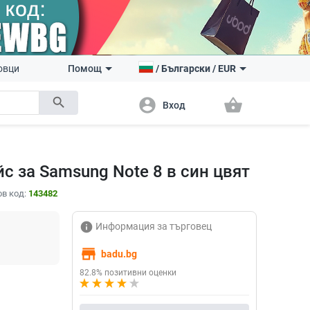
овци
Помощ
/
Български
/
EUR
search
account_circle
shopping_basket
Вход
с за Samsung Note 8 в син цвят
в код:
143482
info
Информация за търговец
store
badu.bg
82.8% позитивни оценки