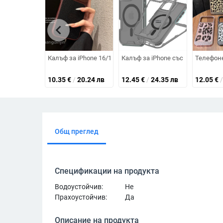
chevron_left
Калъф за iPhone 16/17 с есенно-зимен ретро модел на л
Калъф за iPhone със усещане на
Телефоне
10.35
€
/
20.24 лв
12.45
€
/
24.35 лв
12.05
€
/
Общ преглед
Спецификации на продукта
Водоустойчив:
Не
Прахоустойчив:
Да
Описание на продукта