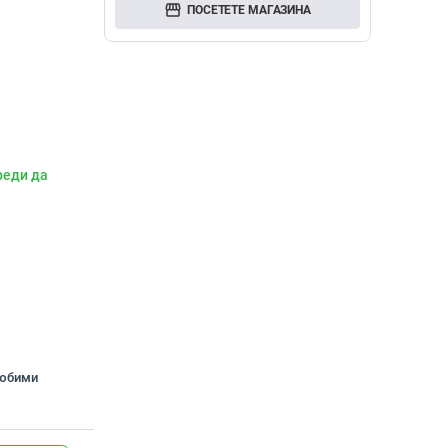
storefront
ПОСЕТЕТЕ МАГАЗИНА
реди да
любими