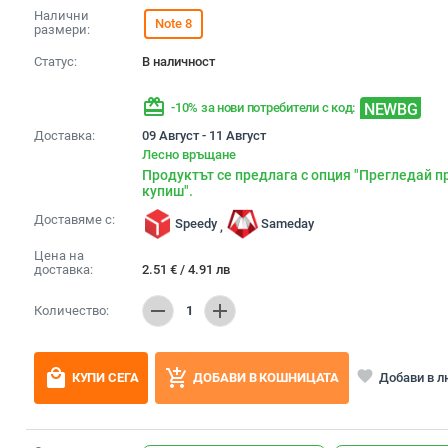
Налични
Note 8
размери:
Статус:
В наличност
redeem
NEWBG
-10% за нови потребители с код:
Доставка:
09 Август - 11 Август
Лесно връщане
Продуктът се предлага с опция "Прегледай п
купиш".
Доставяме с:
Speedy
Sameday
,
Цена на
доставка:
2.51
€
/
4.91
лв
remove
add
Количество:
1
local_mall
add_shopping_cart
favorite
Добави в 
КУПИ СЕГА
ДОБАВИ В КОШНИЦАТА