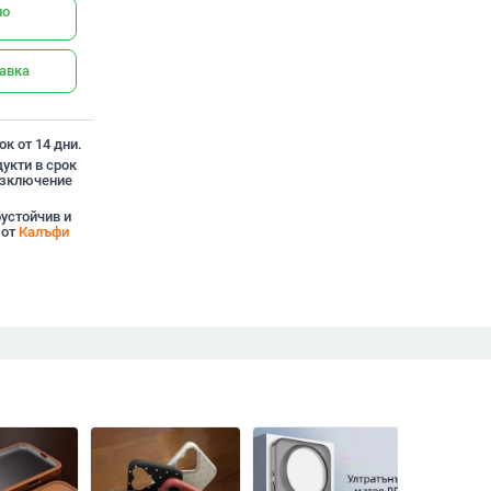
но
тавка
к от 14 дни.
укти в срок
 изключение
оустойчив и
 от
Калъфи