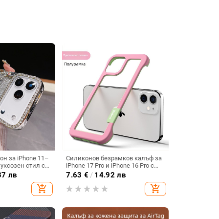
он за iPhone 11–
Силиконов безрамков калъф за
луксозен стил с
iPhone 17 Pro и iPhone 16 Pro с
мантено
отвори за вентилация и
37 лв
7.63
€
/
14.92 лв
и
охлаждане
add_shopping_cart
add_shopping_cart
ане,
 анти отпечатъци