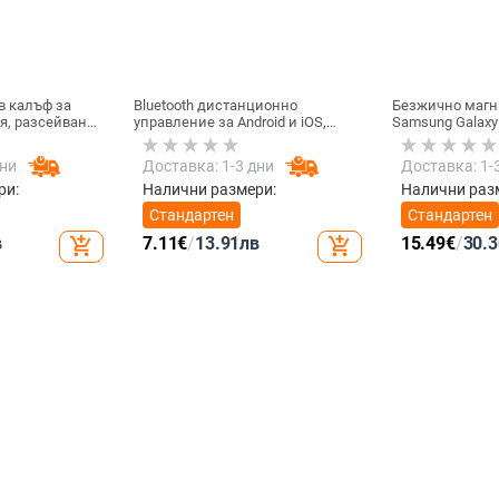
в калъф за
Bluetooth дистанционно
Безжично магн
я, разсейване
управление за Android и iOS,
Samsung Galaxy
лно покритие,
универсално за снимки и
Active 1/2 • QC2
устойчив на
видеозаписи, модел 6-key
зареждане • 3W
дни
Доставка: 1-3 дни
Доставка: 1-
tremolo, Vernon, ABS материал,
тегло 15 g
ри:
Налични размери:
Налични раз
Стандартен
Стандартен
в
7.11
€
/
13.91
лв
15.49
€
/
30.3
add_shopping_cart
add_shopping_cart