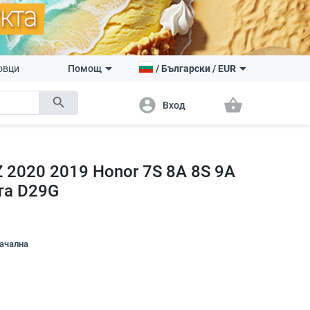
овци
Помощ
/
Български
/
EUR
search
account_circle
shopping_basket
Вход
Z 2020 2019 Honor 7S 8A 8S 9A
рта D29G
начална