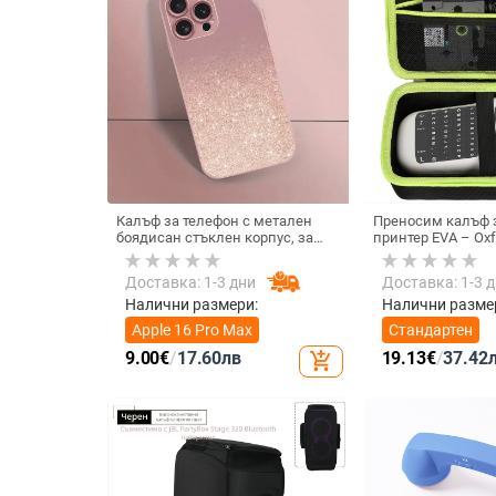
Калъф за телефон с метален
Преносим калъф з
боядисан стъклен корпус, за
принтер EVA – Oxf
iPhone 11–14 Pro Max,
горещо пресовано
охлаждане, модел YK263
товароподемност 
Доставка: 1-3 дни
Доставка: 1-3 
Налични размери:
Налични разме
Apple 16 Pro Max
Стандартен
9.00
€
/
17.60
лв
19.13
€
/
37.42
add_shopping_cart