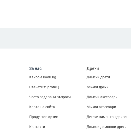
За нас
Дрехи
Какво е Badu.bg
Дамски дрехи
Станете търговец
Мъжки дрехи
Често задавани въпроси
Дамски аксесоари
Карта на сайта
Мъжки аксесоари
Продуктов архив
Детски зимен гащеризон
Контакти
Дамски домашни дрехи