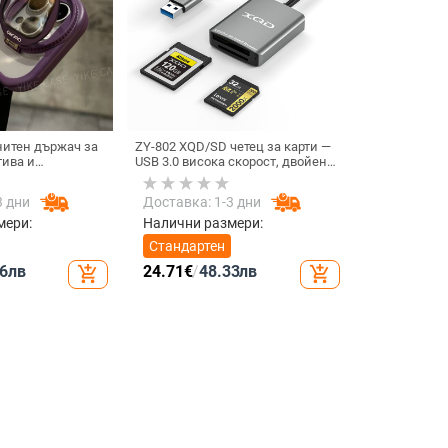
нитен държач за
ZY-802 XQD/SD четец за карти —
тива и
USB 3.0 висока скорост, двойен
твърд калъф за
интерфейс Type-C и USB,
ax
алуминиев сплав + ABS
3 дни
Доставка: 1-3 дни
мери:
Налични размери:
Стандартен
6
лв
24.71
€
/
48.33
лв
add_shopping_cart
add_shopping_cart