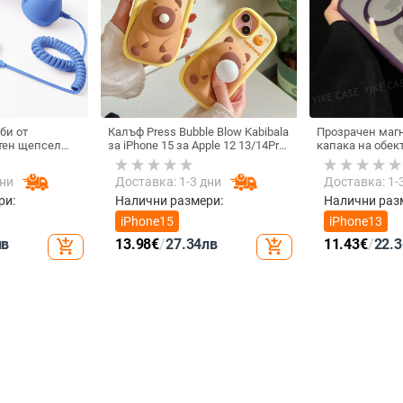
би от
Калъф Press Bubble Blow Kabibala
Прозрачен маг
тен щепсел
за iPhone 15 за Apple 12 13/14Pro
капака на обек
лефон, Douyin
Max, устойчив на изпускане 11
удароустойчив 
 електрически
iPhone 17 Pro M
дни
Доставка: 1-3 дни
Доставка: 1-
ки с C порт,
а
ри:
Налични размери:
Налични раз
iPhone15
iPhone13
лв
13.98
€
/
27.34
лв
11.43
€
/
22.3
add_shopping_cart
add_shopping_cart