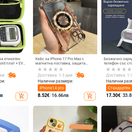
а етикетен
Кейс за iPhone 17 Pro Max с
Безжично заря
ord плат + EVA,
магнитна поставка, защита
телефон със ст
 EVA и шиене,
срещу изпускане на четирите
монтаж за хор
10 кг
ъгъла, акрилен корпус с
вертикално полз
дни
Доставка: 1-3 дни
Доставка: 1-
електроплатиран финиш
15 W, Бързо за
ри:
Налични размери:
Налични раз
iPhone14 pro
Стандартен
лв
8.52
€
/
16.66
лв
17.30
€
/
33.8
add_shopping_cart
add_shopping_cart