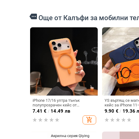
more
Още от Калъфи за мобилни те
iPhone 17/16 ултра тънък
YS въртящ се маг
полупрозрачен кейс от
кейс за iPhone 11
поликарбонат, с матирана
(Pro/Pro Max) — T
7.41
€
/
14.49 лв
9.90
€
/
19.36 
повърхност, усещане за кожа,
удароустойчив, о
add_shopping_cart
ударозащита и магнитно
отпечатъци
зареждане