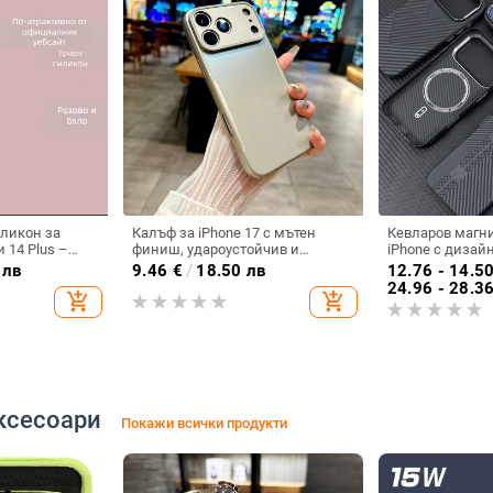
иликон за
Калъф за iPhone 17 с мътен
Кевларов магни
и 14 Plus –
финиш, удароустойчив и
iPhone с дизай
дароустойчив
антиотпечатък, тънък профил
трасета, ударо
 лв
9.46
€
/
18.50 лв
12.76 - 14.5
антиотпечатъч
24.96 - 28.3
add_shopping_cart
add_shopping_cart
ксесоари
Покажи всички продукти