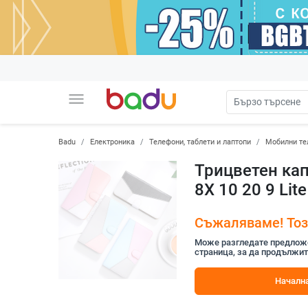
menu
Badu
Електроника
Телефони, таблети и лаптопи
Мобилни те
Трицветен кап
8X 10 20 9 Li
Съжаляваме! Този
Може разгледате предложен
страница, за да продължит
Начална