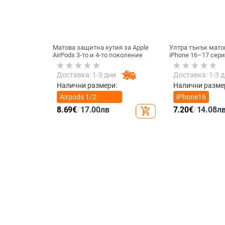
Матова защитна кутия за Apple
Ултра тънък мато
AirPods 3-то и 4-то поколение
iPhone 16–17 сери
на топлината, пъ
удароустойчив и 
Доставка: 1-3 дни
Доставка: 1-3 
отпечатъци
Налични размери:
Налични разме
Airpods 1/2
iPhone16
поколение
8.69
€
/
17.00
лв
7.20
€
/
14.08
л
add_shopping_cart