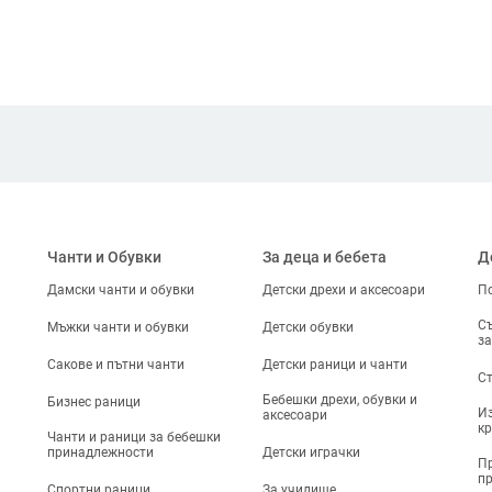
Чанти и Обувки
За деца и бебета
Д
Дамски чанти и обувки
Детски дрехи и аксесоари
По
Съ
Мъжки чанти и обувки
Детски обувки
за
Сакове и пътни чанти
Детски раници и чанти
Ст
Бебешки дрехи, обувки и
Бизнес раници
Из
аксесоари
кр
Чанти и раници за бебешки
принадлежности
Детски играчки
Пр
п
Спортни раници
За училище