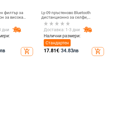
н филтър за
Ly-09 пръстеново Bluetooth
он за висока
дистанционно за селфи,
D филтър, модел
Bluetooth 5.3, ABS материал,
тегло 10
3 дни
Доставка: 1-3 дни
мери:
Налични размери:
Стандартен
лв
17.81
€
/
34.83
лв
add_shopping_cart
add_shopping_cart