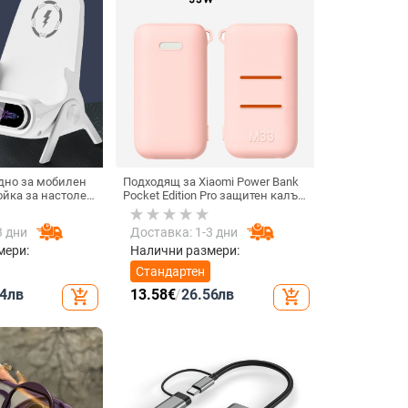
дно за мобилен
Подходящ за Xiaomi Power Bank
ойка за настолен
Pocket Edition Pro защитен калъф
изонтално или
33W силиконов 10000mA
ване, QC3.0, 2 A,
неплъзгащ се защитен калъф за
3 дни
Доставка: 1-3 дни
реждане
Power Bank
мери:
Налични размери:
Стандартен
4
лв
13.58
€
/
26.56
лв
add_shopping_cart
add_shopping_cart