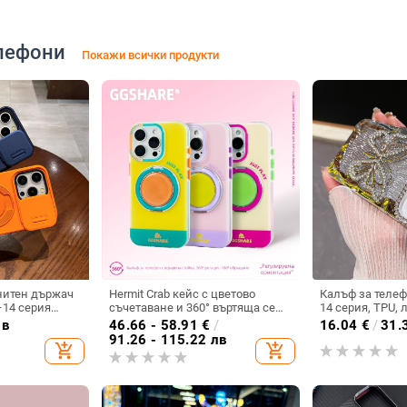
лефони
Покажи всички продукти
нитен държач
Hermit Crab кейс с цветово
Калъф за телеф
–14 серия
съчетаване и 360° въртяща се
14 серия, TPU, 
PU+PC,
скоба за iPhone 17 и iPhone 16
пеперуда, диа
лв
46.66 - 58.91
€
/
16.04
€
/
31.
хлаждане, анти
Pro Max
инкрустиране 
91.26 - 115.22 лв
add_shopping_cart
add_shopping_cart
електроплатир
удароустойчив,