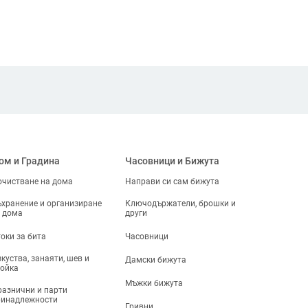
ом и Градина
Часовници и Бижута
чистване на дома
Направи си сам бижута
хранение и организиране
Ключодържатели, брошки и
 дома
други
оки за бита
Часовници
куства, занаяти, шев и
Дамски бижута
ойка
Мъжки бижута
азнични и парти
ринадлежности
Гривни