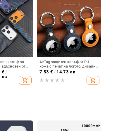
тен калъф за
AirTag защитен калъф от PU
н вдъхновен от
кожа с печат на логото, дизайн
устойчив и
с единичен прорез,
0
€
/
7.53
€
/
14.73 лв
ен
персонализируем, анти-износ и
6 лв
add_shopping_cart
add_shopping_cart
анти-спад