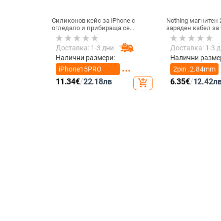
Силиконов кейс за iPhone с
Nothing магнитен 
огледало и прибираща се
заряден кабел за 
подвижна стойка в дизайн на
смарт часовник – 
петолъчка, съвместим с iPhone
магнит N52, 7,62
Доставка: 1-3 дни
Доставка: 1-3 
13–17 Pro/Max
между пиновете
Налични размери:
Налични разме
iPhone15PRO
2pin .2.84mm
MAX
11.34
€
/
22.18
лв
6.35
€
/
12.42
л
add_shopping_cart
iPhone16PRO
2pin 4.0mm
MAX