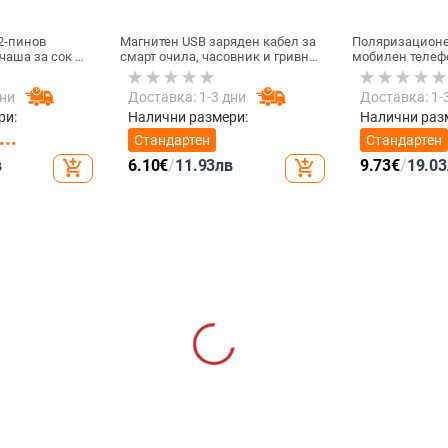
2-пинов
Магнитен USB заряден кабел за
Поляризационе
чаша за сок и
смарт очила, часовник и гривна
мобилен телеф
60 см, силен
– едно към две, съвместим с
резолюция — N
 мм разстояние
4.0-12.3, марка Rising Sun
GZM
дни
Доставка: 1-3 дни
Доставка: 1-
ри:
Налични размери:
Налични раз
Стандартен
Стандартен
в
6.10
€
/
11.93
лв
9.73
€
/
19.03
add_shopping_cart
add_shopping_cart