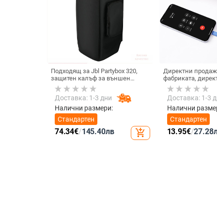
Подходящ за Jbl Partybox 320,
Директни продаж
защитен калъф за външен
фабриката, дирек
високоговорител, калъф за
тип C, мобилен те
количка Stage 320 Audio,
Internet Celebrity,
Доставка: 1-3 дни
Доставка: 1-3 
прахозащитно покритие.
микрофон, слушал
кабелна слушалк
Налични размери:
Налични разме
Стандартен
Стандартен
74.34
€
/
145.40
лв
13.95
€
/
27.28
add_shopping_cart