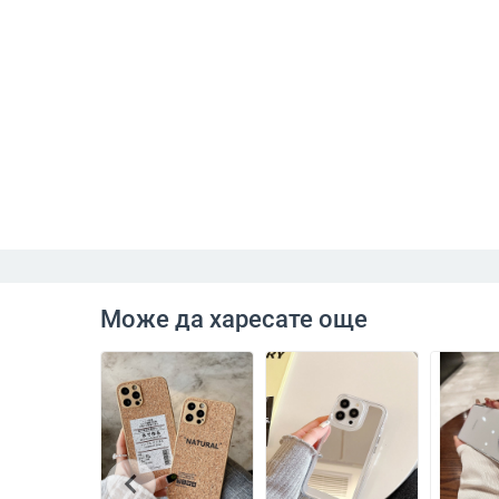
Може да харесате още
chevron_left