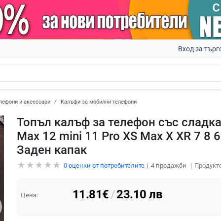
Вход за търг
лефони и аксесоари
Калъфи за мобилни телефони
Топъл калъф за телефон със сладка 
Max 12 mini 11 Pro XS Max X XR 7 8 
Заден капак
0
оценки от потребителите
4
продажби
Продукто
11.81
€
/
23.10
лв
Цена: