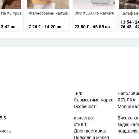
перия; течен TPU + PC; удароустойчив, устойчив на износ, анти-отпечатъ
защита срещу падане, японско/южнокорейски стил
ate X6 прозрачен калъф, ултра тънък матов твърд корпус, защита за сг
Желеобразен калъф с магнитно прилепване за iPhone 17 
Vivo X300 Pro магнитен матов к
Калъф за 
13.54 - 2
13.42 лв
7.26
€
/
14.20 лв
23.80
€
/
46.55 лв
26.48 - 4
Тип:
Наполови
Съвместима марка:
ЯБЪЛКА
Особеност:
Модни кал
 5.5
качество:
Високо ка
стил 1:
заден кап
мчета
Дроп доставка:
поддържа
Подходящ модел