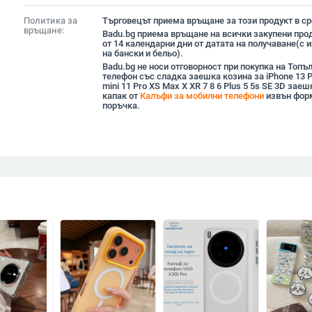
Политика за
Търговецът приема връщане за този продукт в сро
връщане:
Badu.bg приема връщане на всички закупени прод
от 14 календарни дни от датата на получаване(с
на бански и бельо).
Badu.bg не носи отговорност при покупка на Топъ
телефон със сладка заешка козина за iPhone 13 
mini 11 Pro XS Max X XR 7 8 6 Plus 5 5s SE 3D зае
капак от
Калъфи за мобилни телефони
извън фор
поръчка.