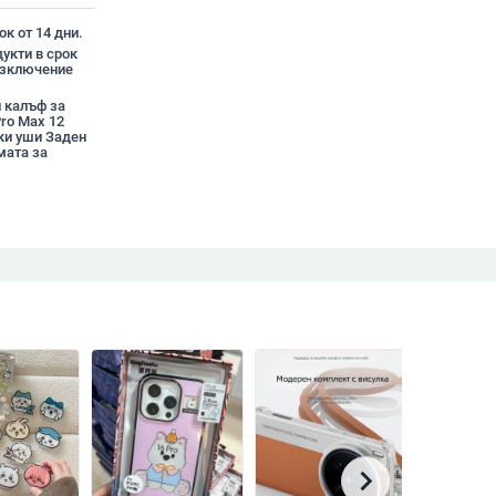
к от 14 дни.
укти в срок
 изключение
л калъф за
Pro Max 12
шки уши Заден
мата за
chevron_right