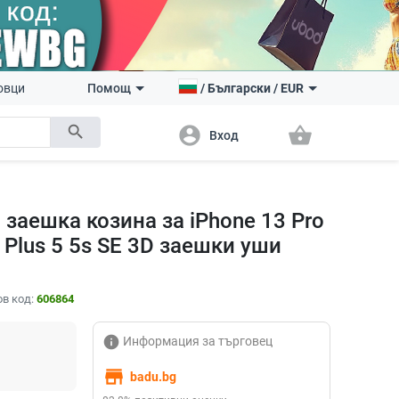
овци
Помощ
/
Български
/
EUR
search
account_circle
shopping_basket
Вход
заешка козина за iPhone 13 Pro
6 Plus 5 5s SE 3D заешки уши
в код:
606864
info
Информация за търговец
store
badu.bg