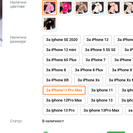
Налични
цветове:
Налични
За Iphone SE 2020
За iPhone 12
За iPhon
размери:
За iPhone 12 mini
За iPhone 5 5S SE
За i
За iPhone 6S Plus
За iPhone 7
За iPhone 
За iPhone 8
За iPhone 8 Plus
За iPhone X
За iPhone XR
За iPhone Xs
За iPhone Xs
За iPhone11 Pro Max
За iphone 11
За iph
За iphone 12Pro Max
За iphone 13
За iph
За iphone 13 Pro
За iphone 13Pro Max
за
Статус:
В наличност