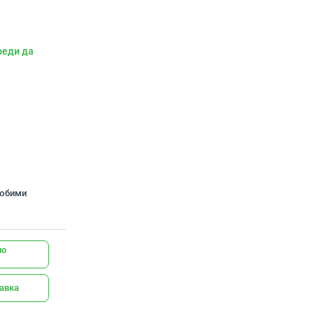
реди да
любими
но
тавка