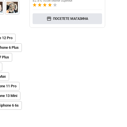
82.8% позитивни оценки
storefront
ПОСЕТЕТЕ МАГАЗИНА
e 12 Pro
Phone 6 Plus
7 Plus
 Max
one 11 Pro
one 13 Mini
 iphone 6 6s