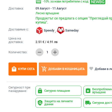
redeem
NEWBG
-10% за нови потребители с код:
Доставка:
09 Август - 11 Август
Лесно връщане
Продуктът се предлага с опция "Прегледай п
купиш".
Доставяме с:
Speedy
Sameday
,
Цена на
доставка:
2.51
€
/
4.91
лв
remove
add
Количество:
1
local_mall
add_shopping_cart
favorite
Добави в 
КУПИ СЕГА
ДОБАВИ В КОШНИЦАТА
Сигурност при
Безпроблем
lock
assignment_return
Сигурно плащане
пазаруване:
връщане
Защита на личните
policy
local_shipping
Сигурна дос
данни