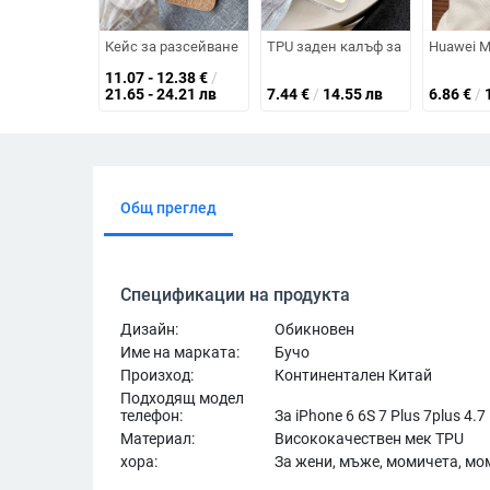
Кейс за разсейване на топлината за iPhone с дървена лам
TPU заден калъф за iPhone 14, 
Huawei M
11.07 - 12.38
€
/
21.65 - 24.21 лв
7.44
€
/
14.55 лв
6.86
€
/
Общ преглед
Спецификации на продукта
Дизайн:
Обикновен
Име на марката:
Бучо
Произход:
Континентален Китай
Подходящ модел
телефон:
За iPhone 6 6S 7 Plus 7plus 4.7
Материал:
Висококачествен мек TPU
хора:
За жени, мъже, момичета, мо