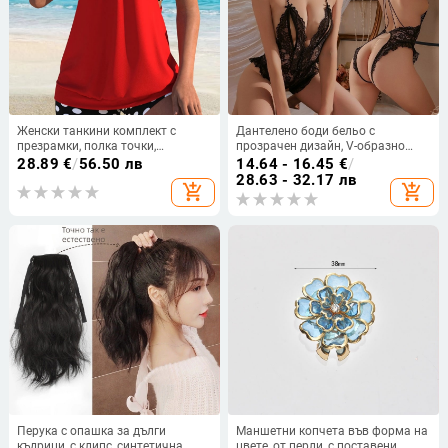
Женски танкини комплект с
Дантелено боди бельо с
презрамки, полка точки,
прозрачен дизайн, V-образно
двучастен бански в стил
деколте, без ръкави, тънък
28.89
€
/
56.50 лв
14.64 - 16.45
€
/
Европейски и Американски
полиестер
28.63 - 32.17 лв
add_shopping_cart
add_shopping_cart
Перука с опашка за дълги
Маншетни копчета във форма на
къдрици, с клипс, синтетична
цвете, от перли, с поставени