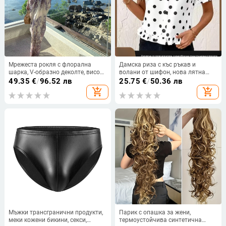
Мрежеста рокля с флорална
Дамска риза с къс ръкав и
шарка, V-образно деколте, висока
волани от шифон, нова лятна
талия, дълга летна рокля
блуза с яка тип кукла за 2025 г.,
49.35
€
/
96.52 лв
25.75
€
/
50.36 лв
сладка момичешка риза на точки
add_shopping_cart
add_shopping_cart
Мъжки трансгранични продукти,
Парик с опашка за жени,
меки кожени бикини, секси,
термоустойчива синтетична