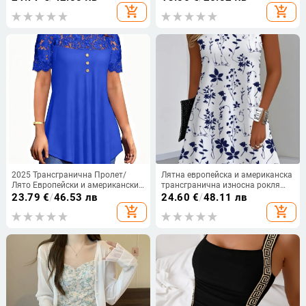
флорален принт и кръгло
комплект
add_shopping_cart
add_shopping_cart
деколте, фалшива
двукомпонентна копче и къс
ръкав
2025 Трансгранична Пролет/
Лятна европейска и американска
Лято Европейски и американски
трансгранична износна рокля
Ново дамско облекло
без ръкави с флорален принт от
23.79
€
/
46.53 лв
24.60
€
/
48.11 лв
Едноцветна дантелена тениска с
Amazon Independent Station Temu
add_shopping_cart
add_shopping_cart
къс ръкав и кръгло деколте
за жени през 2025 г.