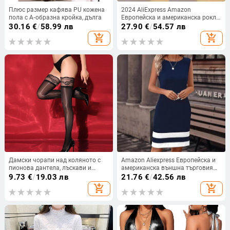
Плюс размер кафява PU кожена
2024 AliExpress Amazon
пола с А‑образна кройка, дълга
Европейска и американска рокля
Есенна експлозия Темперамент
30.16
€
/
58.99 лв
27.90
€
/
54.57 лв
Рокля с копчета и щампа на
add_shopping_cart
add_shopping_cart
копчета на склад
Дамски чорапи над коляното с
Amazon Aliexpress Европейска и
пионова дантела, лъскави и
американска външна търговия
копринено гладък допир, конско
Slim-Fit Рокля с цветни блокове
9.73
€
/
19.03 лв
21.76
€
/
42.56 лв
масло, силикон против
без ръкави, кръгло деколте,
add_shopping_cart
add_shopping_cart
подхлъзване, 8D плюс размер
трансгранично дамско облекло с
контрастен цветен дизайн