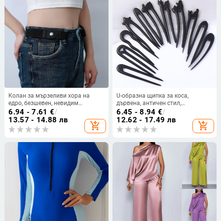
Колан за мързеливи хора на
U-образна щипка за коса,
едро, безшевен, невидим
дървена, античен стил,
еластичен колан, универсален,
индивидуално опакована
6.94 - 7.61
€
/
6.45 - 8.94
€
/
неперфориран, дамски, японски
13.57 - 14.88 лв
12.62 - 17.49 лв
add_shopping_cart
add_shopping_cart
декоративен еластичен колан