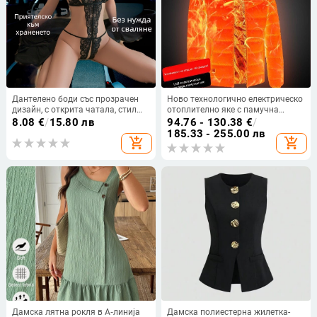
Дантелено боди със прозрачен
Ново технологично електрическо
дизайн, с открита чатала, стил
отоплително яке с памучна
джъмпсют, полиестерна материя
подплата за мъже и жени,
8.08
€
/
15.80 лв
94.76 - 130.38
€
/
интелигентно отоплително
185.33 - 255.00 лв
add_shopping_cart
add_shopping_cart
памучно подплатено облекло,
зареждащо цялото тяло,
отоплителни дрехи, зимно палто
Дамска лятна рокля в А‑линија
Дамска полиестерна жилетка-