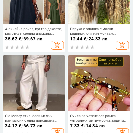
A-линейна рокля, кръгло деколте,
Перука с опашка с малки
къс ръкав, средна дължина,
къдрици, клип-ин монтаж,
китайски стил литературно ретро
Европейски и Американски стил,
35.62
€
/
69.67 лв
12.44
€
/
24.33 лв
за дами • Материал на косата:
add_shopping_cart
add_shopping_cart
термоустойчива нишка •
Технология на обработка:
механизъм • Не може да се
боядисва
Old Money стил: бели мъжки
Очила за четене без рамка —
панталони с една плисирана
ултралеки, антиуморни, защита
гънка, свободен крой и широки
за очите с висока резолюция, за
34.12
€
/
66.73 лв
7.33
€
/
14.34 лв
крачоли, антибръчков плат
възрастни
add_shopping_cart
add_shopping_cart