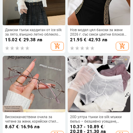
Дамски тънък кардиган от ice silk
Нов модел цял бански за жени
за лято, външно летно облекло
2026 г. със секси цветни блокове
със шал, за дребен ръст, изискан
и стилни детайли
15.02
€
/
29.38 лв
21.95
€
/
42.93 лв
стил, защита от слънцето
add_shopping_cart
add_shopping_cart
Висококачествени очила за
20D ултра тънки ice silk мъжки
четене за жени, корейски стил
бельо – безшевно усещане,
златиста метална рамка котешко
бързосъхнещо, средна талия,
8.67
€
/
16.96 лв
10.37 - 10.89
€
/
око, анти-синя светлина
едноцветни боксерки
20.28 - 21.30 лв