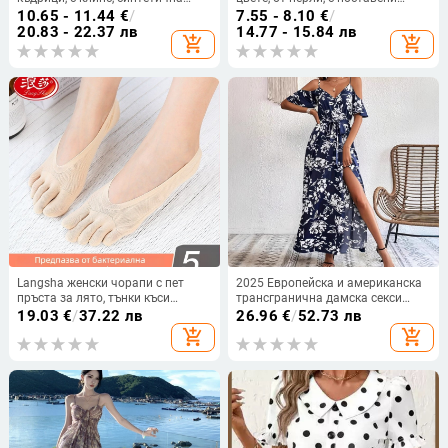
коса, устойчива на високи
диаманти и бели кристали
10.65 - 11.44
€
/
7.55 - 8.10
€
/
температури, висока опашка,
20.83 - 22.37 лв
14.77 - 15.84 лв
add_shopping_cart
add_shopping_cart
модел dz01
Langsha женски чорапи с пет
2025 Европейска и американска
пръста за лято, тънки къси
трансгранична дамска секси
чорапи с разделени пръсти,
рокля с нередовна форма, дълга
19.03
€
/
37.22 лв
26.96
€
/
52.73 лв
невидими чорапи от ледена
плажна пола с флорален принт
add_shopping_cart
add_shopping_cart
коприна