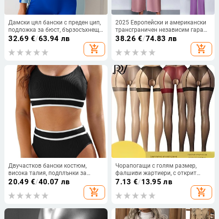
Дамски цял бански с преден цип,
2025 Европейски и американски
подложка за бюст, бързосъхнеща
трансграничен независим гара
полиестерна материя, дълги
Летен ежедневен дамски сатенен
32.69
€
/
63.94 лв
38.26
€
/
74.83 лв
ръкави, висока еластичност
костюм с наклонена яка и къс
add_shopping_cart
add_shopping_cart
ръкав + панталон
Двучастков бански костюм,
Чорапогащи с голям размер,
висока талия, подплънки за
фалшиви жартиери, с открит
бюста, без презрамки, еластичен
чатал, летни тънки чорапи,
20.49
€
/
40.07 лв
7.13
€
/
13.95 лв
полиестер
против заплитане, подходящи за
add_shopping_cart
add_shopping_cart
носене като външно облекло