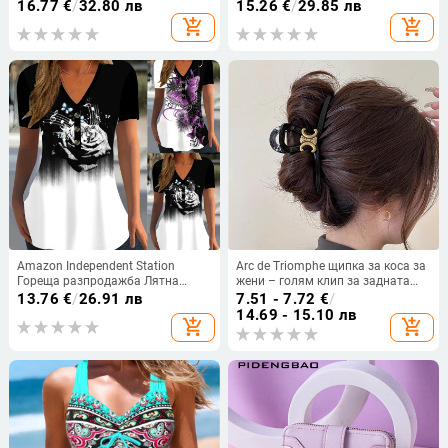
прилепнали, меки кожени шорти,
нишка, механична конструкция,
16.77
€
/
32.80 лв
15.26
€
/
29.85 лв
точен размер
модел zj30; не може да се
add_shopping_cart
add_shopping_cart
боядисва или подлага на
перманентно къдрене.
Amazon Independent Station
Arc de Triomphe щипка за коса за
Гореща разпродажба Лятна
жени – голям клип за задната
дамска тениска с къс ръкав,
част на главата, акула-образна
13.76
€
/
26.91 лв
7.51 - 7.72
€
/
лятна тениска с V-образно
луксозна щипка
14.69 - 15.10 лв
add_shopping_cart
add_shopping_cart
деколте, ежедневна тениска с къс
ръкав и щампа на копчета