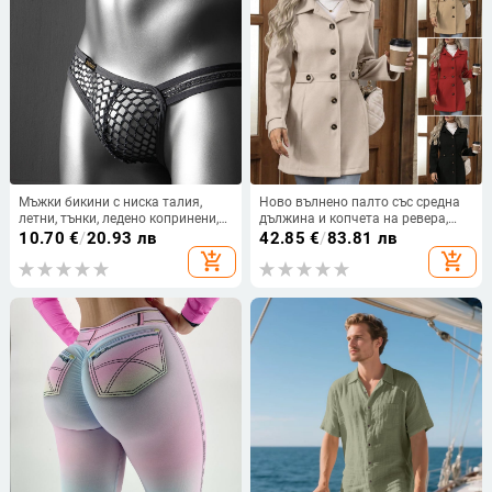
Мъжки бикини с ниска талия,
Ново вълнено палто със средна
летни, тънки, ледено копринени,
дължина и копчета на ревера,
големи, мрежести, дишащи, секси,
Cross-Border, есен и зима 2025, с
10.70
€
/
20.93 лв
42.85
€
/
83.81 лв
за мъже, трансгранична
прилепнала кройка
add_shopping_cart
add_shopping_cart
доставка