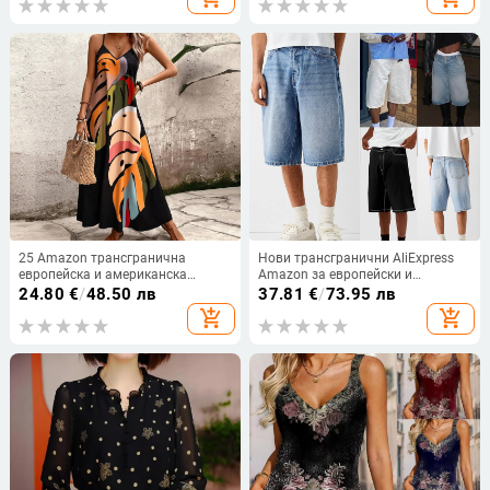
25 Amazon трансгранична
Нови трансгранични AliExpress
европейска и американска
Amazon за европейски и
плажна блуза, свободна роба,
американски мъжки
24.80
€
/
48.50 лв
37.81
€
/
73.95 лв
ваканционен бикини,
четирицветни еластични дънкови
add_shopping_cart
add_shopping_cart
слънцезащитен крем, рокля с
шорти с пет цвята Дънкови
щампа
панталони