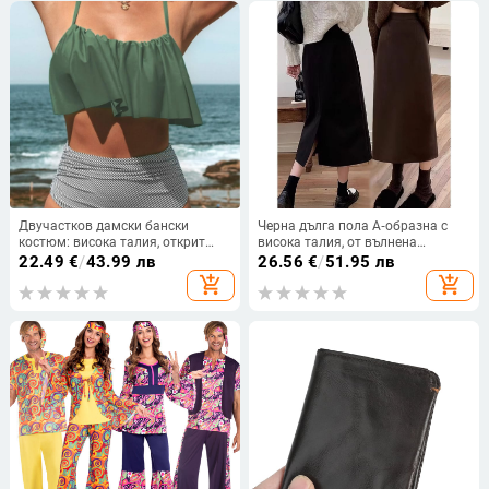
Двучастков дамски бански
Черна дълга пола А‑образна с
костюм: висока талия, открит
висока талия, от вълнена
гръб, подплънки в чашките,
материя, оформяща ханша, есен
22.49
€
/
43.99 лв
26.56
€
/
51.95 лв
полиестерна материя.
2024
add_shopping_cart
add_shopping_cart