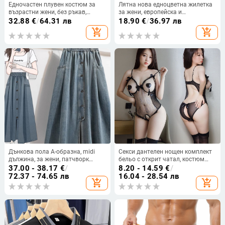
Едночастен плувен костюм за
Лятна нова едноцветна жилетка
възрастни жени, без ръкав,
за жени, европейска и
нейлон 80/20, подплата от
американска мода, бродирана,
32.88
€
/
64.31 лв
18.90
€
/
36.97 лв
нейлон с 20% спандекс, с
свободна без ръкави за жени
add_shopping_cart
add_shopping_cart
подплънка за гърдите
Дънкова пола А-образна, midi
Секси дантелен нощен комплект
дължина, за жени, патчворк
бельо с открит чатал, костюм
детайл, нееластична, деним с 30–
камериерка за ролеви игри
37.00 - 38.17
€
/
8.20 - 14.59
€
/
50% памук, летен модел 2024
72.37 - 74.65 лв
16.04 - 28.54 лв
add_shopping_cart
add_shopping_cart