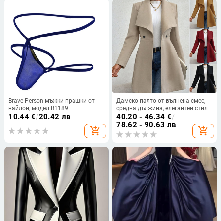
Brave Person мъжки прашки от
Дамско палто от вълнена смес,
найлон, модел B1189
средна дължина, елегантен стил
10.44
€
/
20.42 лв
40.20 - 46.34
€
/
78.62 - 90.63 лв
add_shopping_cart
add_shopping_cart