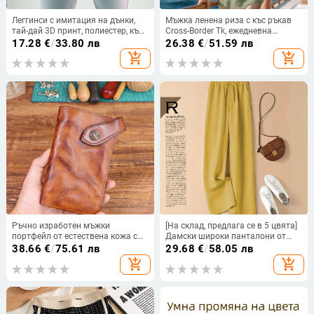
Леггинси с имитация на дънки,
Мъжка ленена риза с къс ръкав
тай-дай 3D принт, полиестер, къс
Cross-Border Tk, ежедневна
крачол, тесен силует
дишаща риза с копчета, лятна
17.28
€
/
33.80 лв
26.38
€
/
51.59 лв
ваканционна плажна риза с
add_shopping_cart
add_shopping_cart
джобове
Ръчно изработен мъжки
[На склад, предлага се в 5 цвята]
портфейл от естествена кожа с
Дамски широки панталони от
катарама, първи слой
памук и лен, нови, с висока талия,
38.66
€
/
75.61 лв
29.68
€
/
58.05 лв
растително обработвана кожа,
тънки, свободни, прави,
add_shopping_cart
add_shopping_cart
едноцветен модел, подплата от
ежедневни панталони
кожа, UNI ELAINE