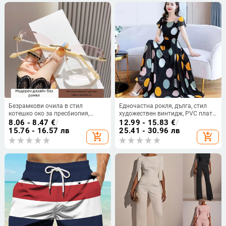
Безрамкови очила в стил
Едночастна рокля, дълга, стил
котешко око за пресбиопия,
художествен винтидж, PVC плат,
розов градиент, анти-синя
кръгло деколте, къси ръкави,
8.06 - 8.47
€
/
12.99 - 15.83
€
/
светлина, HD яснота, елегантен
пролет 2025
15.76 - 16.57 лв
25.41 - 30.96 лв
add_shopping_cart
add_shopping_cart
дизайн