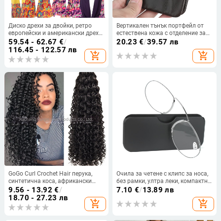
Диско дрехи за двойки, ретро
Вертикален тънък портфейл от
европейски и американски дрехи
естествена кожа с отделение за
от 70-те години, мъжки и дамски
шофьорска книжка — LD222,
59.54 - 62.67
€
/
20.23
€
/
39.57 лв
хипи дрехи за бал, сценични
горен слой кравешка кожа, би-
116.45 - 122.57 лв
add_shopping_cart
add_shopping_cart
костюми, дрехи за
фолд дизайн, ултралек
представления
GoGo Curl Crochet Hair перука,
Очила за четене с клипс за носа,
синтетична коса, африкански
без рамки, ултра леки, компактни
плитки
мини, PC лещи, стил: овални
9.56 - 13.92
€
/
7.10
€
/
13.89 лв
18.70 - 27.23 лв
add_shopping_cart
add_shopping_cart