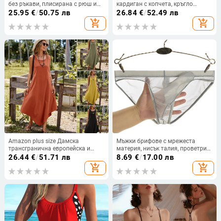
без ръкави, плисирана с рюш и
кардиган с копчета, кръгло
волани, бобено зелена, курортен
деколте, едноцветна, стандартна
25.95
€
/
50.75 лв
26.84
€
/
52.49 лв
стил
дължина, пролет 2025
add_shopping_cart
add_shopping_cart
Amazon plus size Дамска
Мъжки брифове с мрежеста
трансгранична европейска и
материя, нисък талия, проветрив
американска нова рокля
дизайн, секси джоб и триъгълно
26.44
€
/
51.71 лв
8.69
€
/
17.00 лв
Independent Station Лятна рокля
изрязване
add_shopping_cart
add_shopping_cart
Памук и лен Плътен цвят За
свободното време