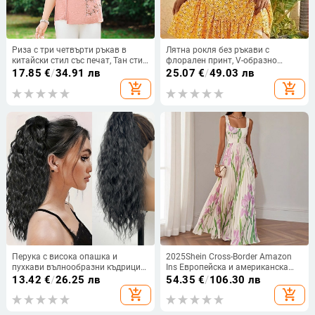
Риза с три четвърти ръкав в
Лятна рокля без ръкави с
китайски стил със печат, Тан стил
флорален принт, V-образно
топ, полиестерова смес 70–80% и
деколте, висока талия, средна
17.85
€
/
34.91 лв
25.07
€
/
49.03 лв
30–50%, пролет 2025
дължина
add_shopping_cart
add_shopping_cart
Перука с висока опашка и
2025Shein Cross-Border Amazon
пухкави вълнообразни къдрици
Ins Европейска и американска
(модел W1989 · термоустойчиви
рокля с плисиран щампован
13.42
€
/
26.25 лв
54.35
€
/
106.30 лв
влакна · може да се боядисва ·
принт, нов горещ стил
add_shopping_cart
add_shopping_cart
марка Sri)