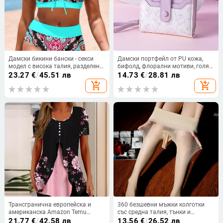
Дамски бикини бански - секси
Дамски портфейл от PU кожа,
модел с висока талия, разделени
бифолд, флорални мотиви, голям
горнище и долнище, чашки с
капацитет, водоустойчив
23.27
€
/
45.51 лв
14.73
€
/
28.81 лв
подплътване, полиестер 85%
add_shopping_cart
add_shopping_cart
Трансгранична европейска и
360 безшевни мъжки колготки
американска Amazon Temu
със средна талия, тънки и
Лятна нова дамска тениска с
невидими, плюс размер, секси
21.77
€
/
42.58 лв
13.56
€
/
26.52 лв