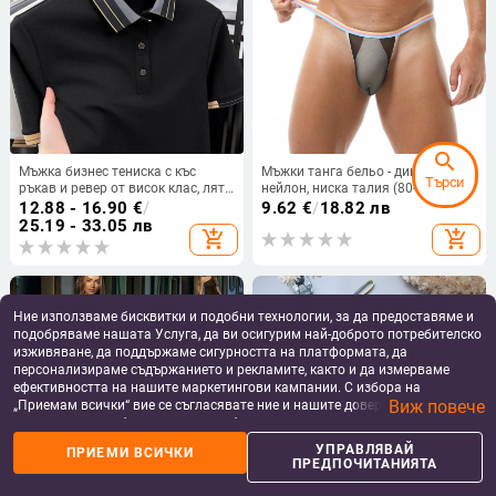
search
Мъжка бизнес тениска с къс
Мъжки танга бельо - дишащ
Търси
ръкав и ревер от висок клас, лято
нейлон, ниска талия (80-90%
2025, нова ежедневна,
нейлон, стил T/thong)
12.88 - 16.90
€
/
9.62
€
/
18.82 лв
универсална, свободна поло
25.19 - 33.05 лв
add_shopping_cart
add_shopping_cart
риза за мъже
Ние използваме бисквитки и подобни технологии, за да предоставяме и
подобряваме нашата Услуга, да ви осигурим най-доброто потребителско
изживяване, да поддържаме сигурността на платформата, да
персонализираме съдържанието и рекламите, както и да измерваме
ефективността на нашите маркетингови кампании. С избора на
Виж повече
„Приемам всички“ вие се съгласявате ние и нашите доверени партньори
да съхраняваме бисквитки и подобни технологии на вашето устройство
за рекламни и аналитични цели. Можете по всяко време да управлявате
УПРАВЛЯВАЙ
ПРИЕМИ ВСИЧКИ
своите предпочитания, като натиснете „Управлявай предпочитанията“.
ПРЕДПОЧИТАНИЯТА
За повече информация, моля, вижте нашата
Политика за защита на
данните
.