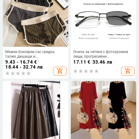
Мъжки боксерки със средна
Очила за четене с фотохромни
талия, дишащи и
лещи, прогресивни
антибактериални, 90–95% памук,
многофокусни, за далечно и
9.43 - 16.74
€
/
17.11
€
/
33.46 лв
райета
близко зрение, защита срещу
18.44 - 32.74 лв
add_shopping_cart
add_shopping_cart
синя светлина, анти-замъгляване