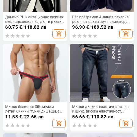
Дамско PU имитационно кожено
Без презрамки А‑линия вечерна
яке, лацканова яка, дълги ръкави,
рокля от разтегаем полиестер,
едно копче отпред, полиестерова
дълга, висока талия, 3D кройка,
60.75
€
/
118.82 лв
96.90
€
/
189.52 лв
материя
едноцветна
add_shopping_cart
add_shopping_cart
Мъжко бельо Ice Silk, мъжки
Мъжки дънки с еластична талия
летни бикини, тънки дишащи, с
и шнур, висока еластичност,
ниска талия, секси, висок клас,
права кройка, свободен силует,
11.58
€
/
22.65 лв
56.66
€
/
110.82 лв
мъжки модерни бикини
памук, зимен модел
add_shopping_cart
add_shopping_cart