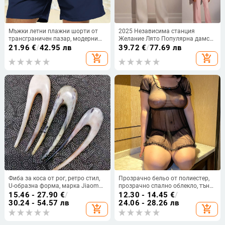
Мъжки летни плажни шорти от
2025 Независима станция
трансграничен пазар, модерни
Желание Лято Популярна дамска
ежедневни шорти
мода Декорация с мъниста
21.96
€
/
42.95 лв
39.72
€
/
77.69 лв
Елегантен Елегантен Тънък
add_shopping_cart
add_shopping_cart
Гащеризон/Дрехи
Фиба за коса от рог, ретро стил,
Прозрачно бельо от полиестер,
U-образна форма, марка Jiaomu
прозрачно спално облекло, тънък
jiao, лято 2025
плат 101–120 г/м², съдържание
15.46 - 27.90
€
/
12.30 - 14.45
€
/
95–100% полиестер, пускане през
30.24 - 54.57 лв
24.06 - 28.26 лв
add_shopping_cart
add_shopping_cart
пролетта 2025