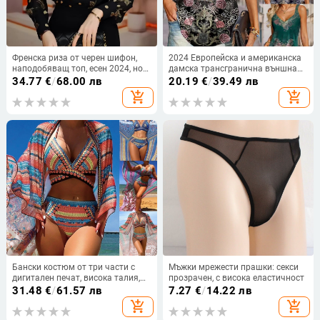
Френска риза от черен шифон,
2024 Европейска и американска
наподобяващ топ, есен 2024, нов
дамска трансгранична външна
стил, голям размер, тънка риза с
търговия Amazon Independent
34.77
€
/
68.00 лв
20.19
€
/
39.49 лв
дълъг ръкав с флорален принт
Station Лятна нова V-образно
add_shopping_cart
add_shopping_cart
деколте секси щампована малка
жилетка тениска
Бански костюм от три части с
Мъжки мрежести прашки: секси
дигитален печат, висока талия,
прозрачен, с висока еластичност
горнище с подплънки без
31.48
€
/
61.57 лв
7.27
€
/
14.22 лв
метална опора, еластичен
add_shopping_cart
add_shopping_cart
полиестер (GSM 200)