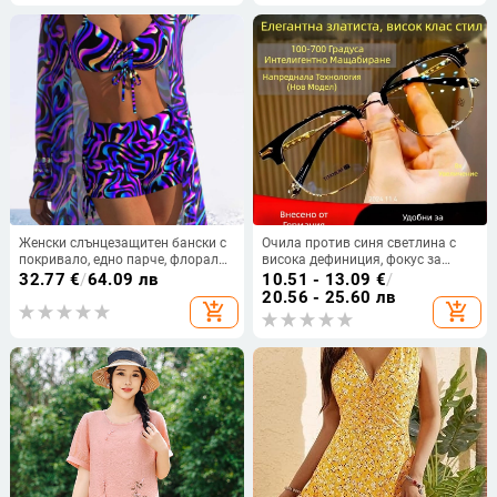
Женски слънцезащитен бански с
Очила против синя светлина с
покривало, едно парче, флорална
висока дефиниция, фокус за
шарка, пролет 2026
далечина и близо, двойно
32.77
€
/
64.09 лв
10.51 - 13.09
€
/
използваеми умни очила за
20.56 - 25.60 лв
add_shopping_cart
add_shopping_cart
четене с автоматично
регулиране за възрастни