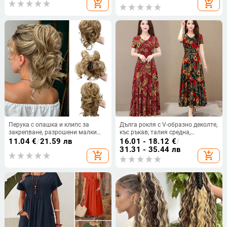
add_shopping_cart
add_shopping_cart
Перука с опашка и клипс за
Дълга рокля с V-образно деколте,
закрепване, разрошени малки
къс ръкав, талия средна,
къдрици, модел FY219, високо
принтирана полиестерна тъкан,
11.04
€
/
21.59 лв
16.01 - 18.12
€
/
температурно влакно,
пола с широк силует.
31.31 - 35.44 лв
add_shopping_cart
add_shopping_cart
подходяща за дами