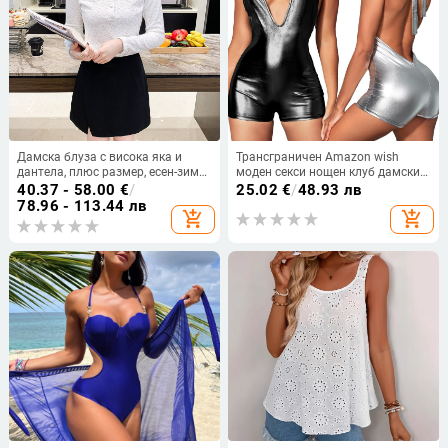
Дамска блуза с висока яка и
Трансграничен Amazon wish
дантела, плюс размер, есен-зима,
моден секси нощен клуб дамски
дълъг ръкав, подплатена с флис
гащеризон с висока талия и без
40.37 - 58.00
€
/
25.02
€
/
48.93 лв
гръб, дълбоко V-образно лого,
78.96 - 113.44 лв
add_shopping_cart
add_shopping_cart
горещо момиче