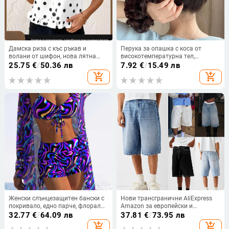
Дамска риза с къс ръкав и
Перука за опашка с коса от
волани от шифон, нова лятна
високотемпературна тел,
блуза с яка тип кукла за 2025 г.,
боядисваема, модел XQ061A,
25.75
€
/
50.36 лв
7.92
€
/
15.49 лв
сладка момичешка риза на точки
лицензиран частен етикет
add_shopping_cart
add_shopping_cart
(модел: XQ061A; коса:
високотемпературна тел;
боядисваема: Да; категория:
Перука за опашка; частен етикет:
Да)
Женски слънцезащитен бански с
Нови трансгранични AliExpress
покривало, едно парче, флорална
Amazon за европейски и
шарка, пролет 2026
американски мъжки
32.77
€
/
64.09 лв
37.81
€
/
73.95 лв
четирицветни еластични дънкови
add_shopping_cart
add_shopping_cart