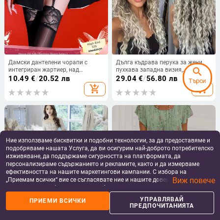
Дамски дантелени чорапи с
Дълга къдрава перука за жени,
search
интегриран жартиер, над
пухкава западна визия,
коляното, 8D найлон, ултра
африкански вдъхновени къдрици,
10.49
€
/
20.52 лв
29.04
€
/
56.80 лв
Търси
тънки, секси стил
термоустойчива синтетика
add_shopping_cart
add_shopping_cart
Ние използваме бисквитки и подобни технологии, за да предоставяме и
подобряваме нашата Услуга, да ви осигурим най-доброто потребителско
изживяване, да поддържаме сигурността на платформата, да
персонализираме съдържанието и рекламите, както и да измерваме
ефективността на нашите маркетингови кампании. С избора на
Виж повече
„Приемам всички“ вие се съгласявате ние и нашите доверени партньори
да съхраняваме бисквитки и подобни технологии на вашето устройство
за рекламни и аналитични цели. Можете по всяко време да управлявате
УПРАВЛЯВАЙ
ПРИЕМИ ВСИЧКИ
своите предпочитания, като натиснете „Управлявай предпочитанията“.
ПРЕДПОЧИТАНИЯТА
Вечерна рокля с едно рамо и
2025 Нова лятна дамска рокля
За повече информация, моля, вижте нашата
Политика за защита на
пайети, силует рибена опашка,
от шифон с къс ръкав, кръгло
данните
.