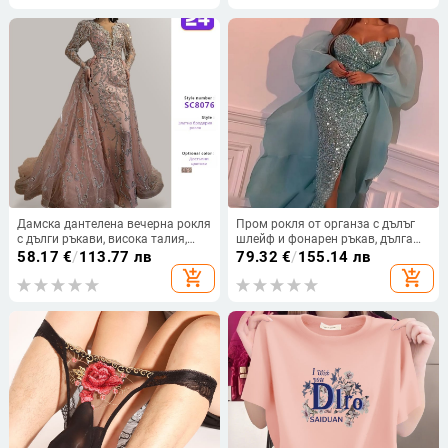
Дамска дантелена вечерна рокля
Пром рокля от органза с дълъг
с дълги ръкави, висока талия,
шлейф и фонарен ръкав, дълга
принцес стил пола, дълга рокля
пола — Пролет 2024
58.17
€
/
113.77 лв
79.32
€
/
155.14 лв
add_shopping_cart
add_shopping_cart