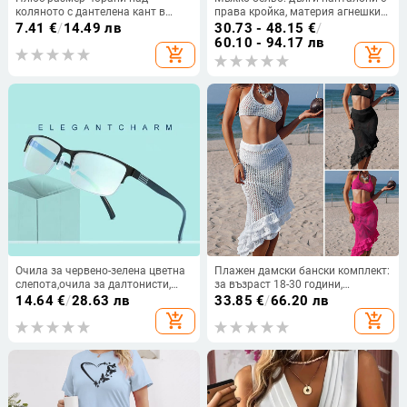
коляното с дантелена кант в
права кройка, материя агнешки
цветни блокове, тънки, в черно,
флийс, средна еластичност,
7.41
€
/
14.49 лв
30.73 - 48.15
€
/
червено и лилаво
пролет 2024
60.10 - 94.17 лв
add_shopping_cart
add_shopping_cart
Очила за червено-зелена цветна
Плажен дамски бански комплект:
слепота,очила за далтонисти,
за възраст 18-30 години,
полубезрамкови, унисекс,
презрамков горнище и
14.64
€
/
28.63 лв
33.85
€
/
66.20 лв
корекция на цветното зрение,
трислойна пола в стил лотос,
add_shopping_cart
add_shopping_cart
свързани с работата,
слънцезащитен слой,
интегрирани очила за цветна
полиестерна материя, подплата
слепота
100%, тегло 302 g, за фитнес и
плуване