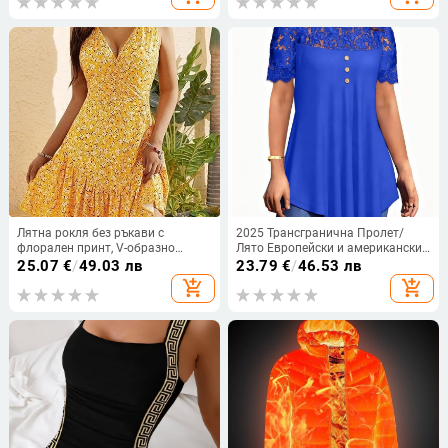
шорти с пет цвята Дънкови
панталони
Лятна рокля без ръкави с
2025 Трансгранична Пролет/
флорален принт, V-образно
Лято Европейски и американски
деколте, висока талия, средна
Ново дамско облекло
25.07
€
/
49.03 лв
23.79
€
/
46.53 лв
дължина
Едноцветна дантелена тениска с
add_shopping_cart
add_shopping_cart
къс ръкав и кръгло деколте