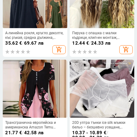
A-линейна рокля, кръгло деколте,
Перука с опашка с малки
къс ръкав, средна дължина,
къдрици, клип-ин монтаж,
китайски стил литературно ретро
Европейски и Американски стил,
35.62
€
/
69.67 лв
12.44
€
/
24.33 лв
за дами • Материал на косата:
add_shopping_cart
add_shopping_cart
термоустойчива нишка •
Технология на обработка:
механизъм • Не може да се
боядисва
Трансгранична европейска и
20D ултра тънки ice silk мъжки
американска Amazon Temu
бельо – безшевно усещане,
Лятна нова дамска тениска с
бързосъхнещо, средна талия,
21.77
€
/
42.58 лв
10.37 - 10.89
€
/
флорален принт и кръгло
едноцветни боксерки