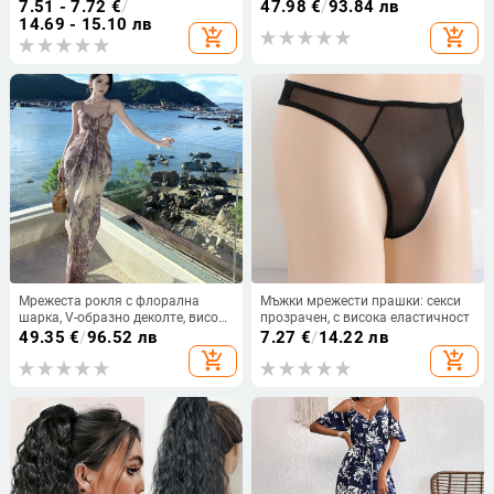
част на главата, акула-образна
талия, дълга разкроена пола,
7.51 - 7.72
€
/
47.98
€
/
93.84 лв
луксозна щипка
полиестер, цип
14.69 - 15.10 лв
add_shopping_cart
add_shopping_cart
Мрежеста рокля с флорална
Мъжки мрежести прашки: секси
шарка, V-образно деколте, висока
прозрачен, с висока еластичност
талия, дълга летна рокля
49.35
€
/
96.52 лв
7.27
€
/
14.22 лв
add_shopping_cart
add_shopping_cart