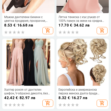
Мъжки дантелени бикини с
Лятна тениска с къс ръкав от
цветна бродерия, прозрачни,
100% памук за жени на средна
дишащи, с средна талия
възраст, свободна кройка, кръгло
8.53
€
/
16.68 лв
17.70
€
/
34.62 лв
деколте, прикрива корема, стилен
add_shopping_cart
add_shopping_cart
и подходящ за ежедневието
Халтер рокля от дантелен
Европейска и американска
шифон, V-образно деколте, без
перука женска дълга брада
ръкави, дълга рокля А-линия с
мързелива дълга брада пръстен
42.42
€
/
82.97 лв
8.32
€
/
16.27 лв
цепка
за коса цветна пъпка топка глава
add_shopping_cart
add_shopping_cart
пухкав естествен пръстен за
перука