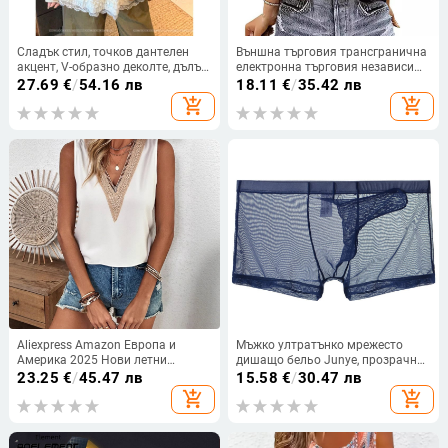
Сладък стил, точков дантелен
Външна търговия трансгранична
акцент, V-образно деколте, дълъг
електронна търговия независима
ръкав, дамска тениска за есен-
станция Amazon Amazon нова
27.69
€
/
54.16 лв
18.11
€
/
35.42 лв
зима, стяга талията и оформя
крила щампована цветна
add_shopping_cart
add_shopping_cart
силуета, A-линия топ
памучна дамска тениска
Aliexpress Amazon Европа и
Мъжко ултратънко мрежесто
Америка 2025 Нови летни
дишащо бельо Junye, прозрачни
дантелени топове с V-образно
секси боксерки тип „слонски
23.25
€
/
45.47 лв
15.58
€
/
30.47 лв
деколте, дамски, чистоцветни, без
хобот“, разделени с пистолет
add_shopping_cart
add_shopping_cart
ръкави