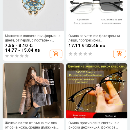
Маншетни копчета във форма на
Очила за четене с фотохромни
цвете, от перли, с поставени
лещи, прогресивни
диаманти и бели кристали
многофокусни, за далечно и
7.55 - 8.10
€
/
17.11
€
/
33.46 лв
близко зрение, защита срещу
14.77 - 15.84 лв
add_shopping_cart
add_shopping_cart
синя светлина, анти-замъгляване
Женско палто от вълна със яка
Очила против синя светлина с
от овча кожа, средна дължина,
висока дефиниция, фокус за