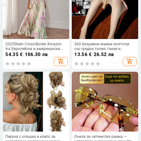
2025Shein Cross-Border Amazon
360 безшевни мъжки колготки
Ins Европейска и американска
със средна талия, тънки и
рокля с плисиран щампован
невидими, плюс размер, секси
54.35
€
/
106.30 лв
13.56
€
/
26.52 лв
принт, нов горещ стил
комплект
add_shopping_cart
add_shopping_cart
Перука с опашка и клипс за
Очила за четене без рамка —