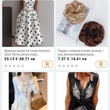
Френска рокля на точки Amazon
Парик с опашка и клип за коса –
2025 Лятна ретро нова
кок, високотемпературна
темпераментна талия Тънка
коприна, механична обработка,
35.13
€
/
68.71 лв
7.37
€
/
14.41 лв
пола за жени
модел ZJFQCB
add_shopping_cart
add_shopping_cart