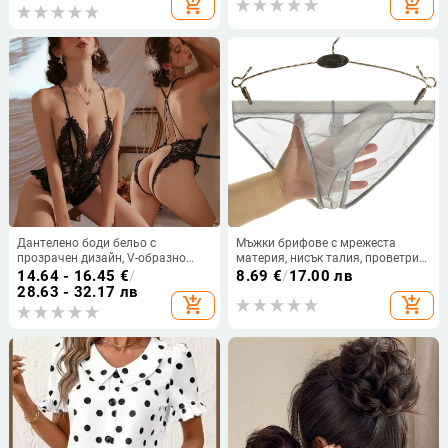
add_shopping_cart
add_shopping_cart
Дантелено боди бельо с
Мъжки брифове с мрежеста
прозрачен дизайн, V-образно
материя, нисък талия, проветрив
деколте, без ръкави, тънък
дизайн, секси джоб и триъгълно
14.64 - 16.45
€
/
8.69
€
/
17.00 лв
полиестер
изрязване
28.63 - 32.17 лв
add_shopping_cart
add_shopping_cart