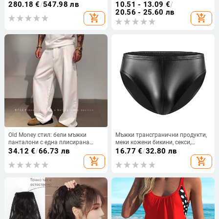
дълги ръкави
далечина и близо, двойно
280.18
€
/
547.98 лв
10.51 - 13.09
€
/
използваеми умни очила за
20.56 - 25.60 лв
add_shopping_cart
add_shopping_cart
четене с автоматично
регулиране за възрастни
Old Money стил: бели мъжки
Мъжки трансгранични продукти,
панталони с една плисирана
меки кожени бикини, секси,
гънка, свободен крой и широки
прилепнали, меки кожени шорти,
34.12
€
/
66.73 лв
16.77
€
/
32.80 лв
крачоли, антибръчков плат
точен размер
add_shopping_cart
add_shopping_cart