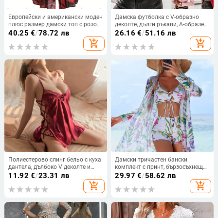
Европейски и американски моден
Дамска футболка с V-образно
плюс размер дамски топ с розов
деколте, дълги ръкави, А-образен
принт и шнур, неправилен ръкав
силует, памучна материя
40.25
€
/
78.72 лв
26.16
€
/
51.16 лв
прилеп, средна дължина за жени,
add_shopping_cart
add_shopping_cart
за да изглеждат стройни
Полиестерово слинг бельо с куха
Дамски тричастен бански
дантела, дълбоко V деколте и
комплект с принт, бързосъхнещ
презрамкова рокля (90–95%
полиестер със спандекс
11.92
€
/
23.31 лв
29.97
€
/
58.62 лв
полиестер; тънка тъкан 121–140
(82%/18%), подплънки за бюст
add_shopping_cart
add_shopping_cart
g/m²; издание зима 2024; MOQ
50)