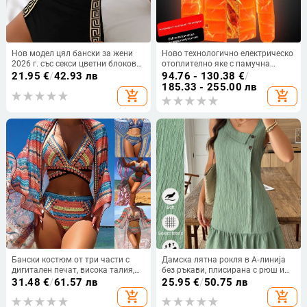
Нов модел цял бански за жени
Ново технологично електрическо
2026 г. със секси цветни блокове
отоплително яке с памучна
и стилни детайли
подплата за мъже и жени,
21.95
€
/
42.93 лв
94.76 - 130.38
€
/
интелигентно отоплително
185.33 - 255.00 лв
add_shopping_cart
add_shopping_cart
памучно подплатено облекло,
зареждащо цялото тяло,
отоплителни дрехи, зимно палто
Бански костюм от три части с
Дамска лятна рокля в А‑линија
дигитален печат, висока талия,
без ръкави, плисирана с рюш и
горнище с подплънки без
волани, бобено зелена, курортен
31.48
€
/
61.57 лв
25.95
€
/
50.75 лв
метална опора, еластичен
стил
add_shopping_cart
add_shopping_cart
полиестер (GSM 200)