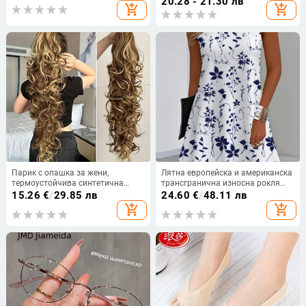
20.28 - 21.30 лв
add_shopping_cart
add_shopping_cart
деколте, фалшива
двукомпонентна копче и къс
ръкав
Парик с опашка за жени,
Лятна европейска и американска
термоустойчива синтетична
трансгранична износна рокля
нишка, механична конструкция,
без ръкави с флорален принт от
15.26
€
/
29.85 лв
24.60
€
/
48.11 лв
модел zj30; не може да се
Amazon Independent Station Temu
add_shopping_cart
add_shopping_cart
боядисва или подлага на
за жени през 2025 г.
перманентно къдрене.