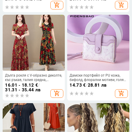
кройка, дължина 50–65 см
Station Лятна нова V-образно
add_shopping_cart
add_shopping_cart
деколте секси щампована малка
жилетка тениска
Дълга рокля с V-образно деколте,
Дамски портфейл от PU кожа,
къс ръкав, талия средна,
бифолд, флорални мотиви, голям
принтирана полиестерна тъкан,
капацитет, водоустойчив
16.01 - 18.12
€
/
14.73
€
/
28.81 лв
пола с широк силует.
31.31 - 35.44 лв
add_shopping_cart
add_shopping_cart