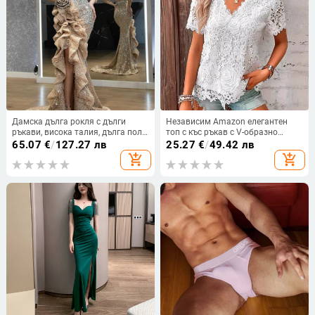
Дамска дълга рокля с дълги
Независим Amazon елегантен
ръкави, висока талия, дълга пола,
топ с къс ръкав с V-образно
полиестер 95%+
деколте, щампован, дантела,
65.07
€
/
127.27 лв
25.27
€
/
49.42 лв
европейска и американска лятна
add_shopping_cart
add_shopping_cart
нова тениска с къс ръкав за жени