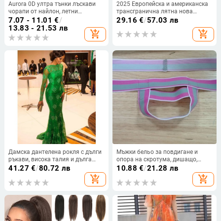
Aurora 0D ултра тънки лъскави
2025 Европейска и американска
чорапи от найлон, летни
трансгранична лятна нова
безшевни, прозрачни
модна дамска рокля на точки,
7.07 - 11.01
€
/
29.16
€
/
57.03 лв
секси V-образно деколте,
13.83 - 21.53 лв
add_shopping_cart
add_shopping_cart
закопчано с къс ръкав на точки
Дамска дантелена рокля с дълги
Мъжки бельо за повдигане и
ръкави, висока талия и дълга
опора на скротума, дишащо,
пола, плат: дантела, 95%
антибактериално, еластичен
41.27
€
/
80.72 лв
10.88
€
/
21.28 лв
полиестер
памук
add_shopping_cart
add_shopping_cart