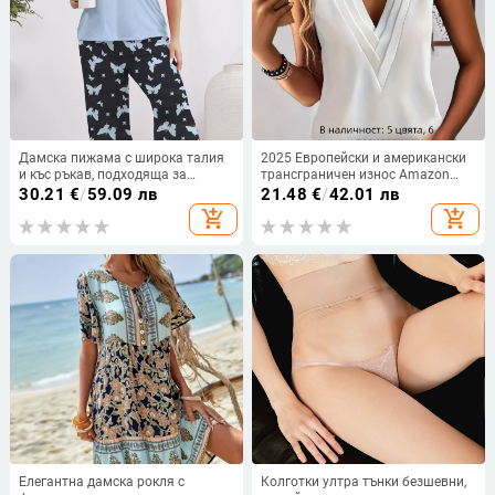
Дамска пижама с широка талия
2025 Европейски и американски
и къс ръкав, подходяща за
трансграничен износ Amazon
костюми и големи размери.
Tiktok Доставка Чист цветен
30.21
€
/
59.09 лв
21.48
€
/
42.01 лв
многослоен V-образен деколте
add_shopping_cart
add_shopping_cart
голям размер дамски жилет
Елегантна дамска рокля с
Колготки ултра тънки безшевни,