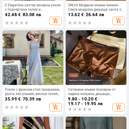
Е Elegantна халтер вечерна рокля
ORLVS Модерни мъжки бикини
с подчертана талия и
Секси модална дишаща чанта за
прикриване на корема, дълга
корем с ниска талия Показани
42.48
€
/
83.08 лв
13.62
€
/
26.64 лв
рокля стил русалка за формални
големи бикини за мъже OR6205
add_shopping_cart
add_shopping_cart
събития
Рокля с френски стил презрамки,
Сатенени мъжки боксерки от
дълга, без ръкави, висока талия,
ледена коприна, дишащи,
квадратно деколте
антибактериални, безшевни
35.99
€
/
70.39 лв
9.80 - 10.20
€
/
19.17 - 19.95 лв
add_shopping_cart
add_shopping_cart