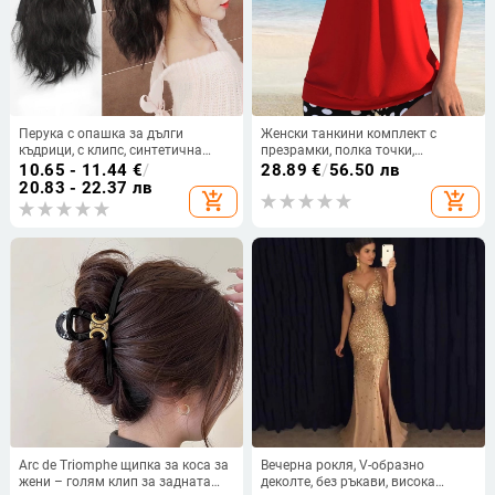
Перука с опашка за дълги
Женски танкини комплект с
къдрици, с клипс, синтетична
презрамки, полка точки,
коса, устойчива на високи
двучастен бански в стил
10.65 - 11.44
€
/
28.89
€
/
56.50 лв
температури, висока опашка,
Европейски и Американски
20.83 - 22.37 лв
add_shopping_cart
add_shopping_cart
модел dz01
Arc de Triomphe щипка за коса за
Вечерна рокля, V-образно
жени – голям клип за задната
деколте, без ръкави, висока