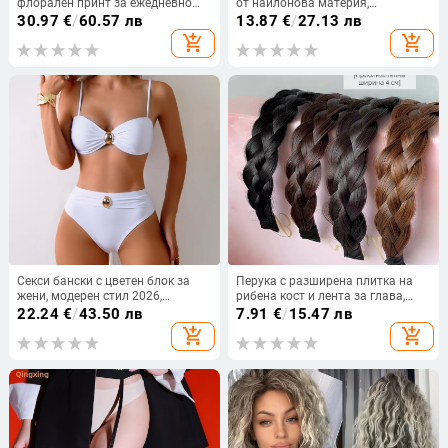
флорален принт за ежедневно
от найлонова материя,
пътуване до работа, европейска
антибактериални, оформящи
30.97
€
/
60.57 лв
13.87
€
/
27.13 лв
и американска, трансгранична,
фигурата
add_shopping_cart
add_shopping_cart
Amazon, 2025 г.
Секси бански с цветен блок за
Перука с разширена плитка на
жени, модерен стил 2026,
рибена кост и лента за глава,
европейско-американски дизайн
четири нишкова плитка, аксесоар
22.24
€
/
43.50 лв
7.91
€
/
15.47 лв
за лято
за коса
add_shopping_cart
add_shopping_cart