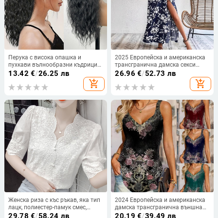
Перука с висока опашка и
2025 Европейска и американска
пухкави вълнообразни къдрици
трансгранична дамска секси
(модел W1989 · термоустойчиви
рокля с нередовна форма, дълга
13.42
€
/
26.25 лв
26.96
€
/
52.73 лв
влакна · може да се боядисва ·
плажна пола с флорален принт
add_shopping_cart
add_shopping_cart
марка Sri)
Женска риза с къс ръкав, яка тип
2024 Европейска и американска
лацк, полиестер-памук смес,
дамска трансгранична външна
едноцветен модел, свободна
търговия Amazon Independent
29.78
€
/
58.24 лв
20.19
€
/
39.49 лв