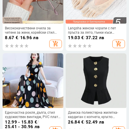
Висококачествени очила за
Langsha женски чорапи с пет
четене за жени, корейски стил
пръста за лято, тънки къси
златиста метална рамка котешко
чорапи с разделени пръсти,
8.67
€
/
16.96 лв
19.03
€
/
37.22 лв
око, анти-синя светлина
невидими чорапи от ледена
add_shopping_cart
add_shopping_cart
коприна
Едночастна рокля, дълга, стил
Дамска полиестерна жилетка-
художествен винтидж, PVC плат,
кардиган с копчета, кръгло
кръгло деколте, къси ръкави,
деколте, едноцветна, стандартна
12.99 - 15.83
€
/
26.84
€
/
52.49 лв
пролет 2025
дължина, пролет 2025
25.41 - 30.96 лв