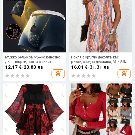
Мъжко бельо за мъжко венозно
Рокля с кръгло деколте, къс
дъно, шорти, чанта с извита
ръкав, средна дължина, Milk Silk
боксерска глава, разделяне на
плат с 95%+ полиестер, пролет
12.17
€
/
23.80 лв
16.01
€
/
31.31 лв
семенната връв и скротум
2025
add_shopping_cart
add_shopping_cart