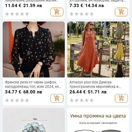
закрепване, разрошени малки
ултралеки, антиуморни, защита
къдрици, модел FY219, високо
за очите с висока резолюция, за
11.04
€
/
21.59 лв
7.33
€
/
14.34 лв
температурно влакно,
възрастни
add_shopping_cart
add_shopping_cart
подходяща за дами
Френска риза от черен шифон,
Amazon plus size Дамска
наподобяващ топ, есен 2024, нов
трансгранична европейска и
стил, голям размер, тънка риза с
американска нова рокля
34.77
€
/
68.00 лв
26.44
€
/
51.71 лв
дълъг ръкав с флорален принт
Independent Station Лятна рокля
add_shopping_cart
add_shopping_cart
Памук и лен Плътен цвят За
свободното време