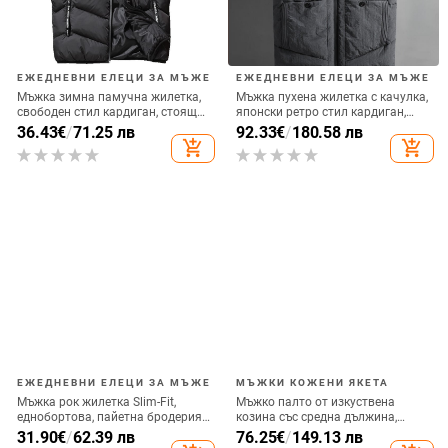
ЕЖЕДНЕВНИ ЕЛЕЦИ ЗА МЪЖЕ
ЕЖЕДНЕВНИ ЕЛЕЦИ ЗА МЪЖЕ
Мъжка зимна памучна жилетка,
Мъжка пухена жилетка с качулка,
свободен стил кардиган, стояща
японски ретро стил кардиган,
яка, цип, плътна материя
тясна кройка, цип
36.43
€
/
71.25 лв
92.33
€
/
180.58 лв
add_shopping_cart
add_shopping_cart
ЕЖЕДНЕВНИ ЕЛЕЦИ ЗА МЪЖЕ
МЪЖКИ КОЖЕНИ ЯКЕТА
Мъжка рок жилетка Slim-Fit,
Мъжко палто от изкуствена
еднобортова, пайетна бродерия,
козина със средна дължина,
3 мм пайети, 100% полиестер
флорален принт, яка с обръщане
31.90
€
/
62.39 лв
76.25
€
/
149.13 лв
надолу, цип, свободна кройка