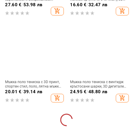
мъжки топ с 6 копчета, 3D
дигитален принт, кръгло деколте,
27.60
€
/
53.98 лв
16.60
€
/
32.47 лв
дигитален печат, ретро,
къси ръкави
add_shopping_cart
add_shopping_cart
фабричен аутлет
Мъжка поло тениска с 3D принт,
Мъжка поло тениска с винтидж
спортен стил, поло, лятна мъжка
кръстосани шарки, 3D дигитален
ежедневна, ежедневна, модна
печат, широка и дишаща, с цип,
20.01
€
/
39.14 лв
24.95
€
/
48.80 лв
тенденция, къс ръкав
за всички възрасти
add_shopping_cart
add_shopping_cart