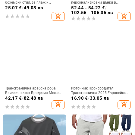
бохемски стил, за плаж и
персонализирани дънки в
ваканционен отдих на открито
американски стил, ретро, за
25.07
€
/
49.03 лв
52.44 - 54.22
€
/
отслабване, плюс размер, с
102.56 - 106.05 лв
add_shopping_cart
add_shopping_cart
поларена подплата, удебелени
Трансгранична арабска роба
Източник Производител
Близкия изток Бродерия Мъже
Трансгранична 2025 Европейска
Мюсюлмански дрехи Хелоуин
и американска нова 3D
42.17
€
/
82.48 лв
16.90
€
/
33.05 лв
косплей парти костюм
дигитален печат Ретро
add_shopping_cart
add_shopping_cart
бързосъхнеща тениска
Ежедневна