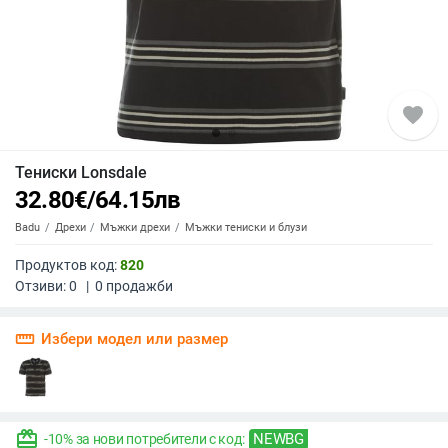
favorite
Тениски Lonsdale
32.80
€
/
64.15
лв
Badu
Дрехи
Мъжки дрехи
Мъжки тениски и блузи
Продуктов код:
820
Отзиви:
0
|
0
продажби
straighten
Избери модел или размер
redeem
NEWBG
-10% за нови потребители с код: