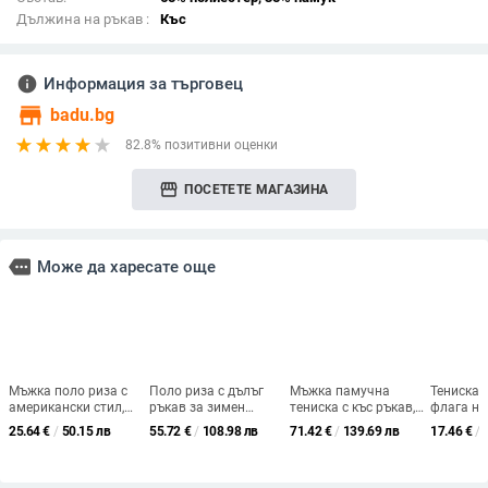
Дължина на ръкав :
Къс
info
Информация за търговец
store
badu.bg
82.8% позитивни оценки
storefront
ПОСЕТЕТЕ МАГАЗИНА
more
Може да харесате още
Мъжка поло риза с
Поло риза с дълъг
Мъжка памучна
Тениска 
американски стил,
ръкав за зимен
тениска с къс ръкав,
флага на
дълъг ръкав,
сезон, свободна
базов стил, свободен
дишаща 
25.64
€
/
50.15 лв
55.72
€
/
108.98 лв
71.42
€
/
139.69 лв
17.46
€
/
свободна кройка,
кройка, цветен блок с
силует, кръгло
тъкан (9
решетъчен модел,
патчворк, памучен
деколте, принт
полиесте
полиестерна смес
трикотаж (полиестер
дизайн, 96%+ чист
спандекс