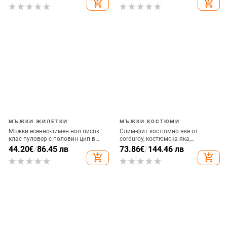
add_shopping_cart
add_shopping_cart
МЪЖКИ ЖИЛЕТКИ
МЪЖКИ КОСТЮМИ
Мъжки есенно-зимен нов висок
Слим-фит костюмно яке от
клас пуловер с половин цип в
corduroy, костюмска яка,
корейски стил, свободен, модерен
еднобортно с едно копче,
44.20
€
/
86.45 лв
73.86
€
/
144.46 лв
плетен кардиган с висока яка в
солиден модел, лен 1% състав, за
add_shopping_cart
add_shopping_cart
корейски стил
пролет, лято 2025.