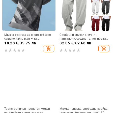
Мъжка тениска за спорт с бързо
Свободни мъжки улични
сушене, къс ръкав – за
панталони, средна талия, права
тренировки, бягане и бадминтон,
кройка, джобове, полиестерна
18.28
€
/
35.75 лв
32.05
€
/
62.68 лв
лятна дишаща дреха на открито
тъкан с микроеластичност
add_shopping_cart
add_shopping_cart
Трансграничен пролетен моден
Мъжка тениска, свободна кройка,
европейски и американски
полиестер (птичи очи плат), 3D