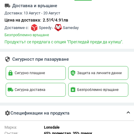
local_shipping
Доставка и връщане
Доставка:
13 Август - 20 Август
€
Цена на доставка:
2.51
/
4.91
лв
,
Доставяме с:
Speedy
Sameday
Безпроблемно връщане
Продуктът се предлага с опция "Прегледай преди да купиш".
security
Сигурност при пазаруване
lock
policy
Сигурно плащане
Защита на личните данни
local_shipping
assignment_return
Сигурна доставка
Безпроблемно връщане
settings
Спецификации на продукта
Марка:
Lonsdale
Състав:
65% полиестер, 35% памук