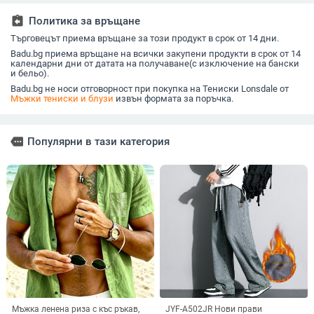
64,7% / найлон
памук
деколте, 
35,3%)
свободна
assignment_return
Политика за връщане
Търговецът приема връщане за този продукт в срок от 14 дни.
Badu.bg приема връщане на всички закупени продукти в срок от 14
календарни дни от датата на получаване(с изключение на бански
и бельо).
Badu.bg не носи отговорност при покупка на Тениски Lonsdale от
Мъжки тениски и блузи
извън формата за поръчка.
more
Популярни в тази категория
Мъжка ленена риза с къс ръкав,
JYF-A502JR Нови прави