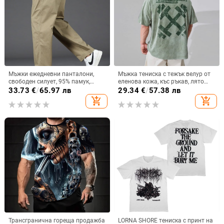
Мъжки ежедневни панталони,
Мъжка тениска с тежък велур от
свободен силует, 95% памук,
еленова кожа, къс ръкав, лято
средно висока талия, четири
2025, свободна кройка, размер
33.73
€
/
65.97 лв
29.34
€
/
57.38 лв
сезона
плюс, ретро американски стил
add_shopping_cart
add_shopping_cart
Трансгранична гореща продажба
LORNA SHORE тениска с принт на