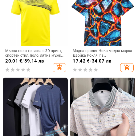
Мъжка поло тениска с 3D принт,
Модна пролет Нова модна марка
спортен стил, поло, лятна мъжка
Двойка Рокля Ins
ежедневна, ежедневна, модна
Персонализирана мъжка и
20.01
€
/
39.14 лв
17.42
€
/
34.07 лв
тенденция, къс ръкав
дамска 3D печат
add_shopping_cart
add_shopping_cart
Термотрансферна тениска за
коса