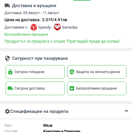
local_shipping
Доставка и връщане
Доставка:
09 Август - 11 Август
€
Цена на доставка:
2.51
/
4.91
лв
,
Доставяме с:
Speedy
Sameday
Безпроблемно връщане
Продуктът се предлага с опция "Прегледай преди да купиш".
security
Сигурност при пазаруване
lock
policy
Сигурно плащане
Защита на личните данни
local_shipping
assignment_return
Сигурна доставка
Безпроблемно връщане
settings
Спецификации на продукта
Пол :
Мъж
Състав:
Камгарен и Памучен