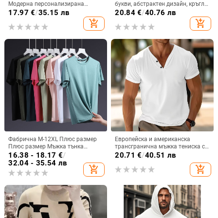
Модерна персонализирана
букви, абстрактен дизайн, кръгло
модна серия черепи 3D
деколте, термопечат, чист памук
17.97
€
/
35.15 лв
20.84
€
/
40.76 лв
принтирана мъжка тениска с къс
add_shopping_cart
add_shopping_cart
ръкав и кръгло деколте
Фабрична M-12XL Плюс размер
Европейска и американска
Плюс размер Мъжка тънка
трансгранична мъжка тениска с
тениска с кръгло деколте,
V-образно деколте, дишаща,
16.38 - 18.17
€
/
20.71
€
/
40.51 лв
бързосъхнеща, с къс ръкав, лятна
отвеждаща потта, ежедневна,
32.04 - 35.54 лв
add_shopping_cart
add_shopping_cart
тънка тениска с половин ръкав
спортна, лека, обикновена, с къс
ръкав, достъпна на AliExpress