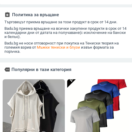
и мрежеста вложка
горно облекло
assignment_return
Политика за връщане
Търговецът приема връщане за този продукт в срок от 14 дни.
Badu.bg приема връщане на всички закупени продукти в срок от 14
календарни дни от датата на получаване(с изключение на бански
и бельо).
Badu.bg не носи отговорност при покупка на Тениски теория на
големия взрив от
Мъжки тениски и блузи
извън формата за
поръчка.
more
Популярни в тази категория