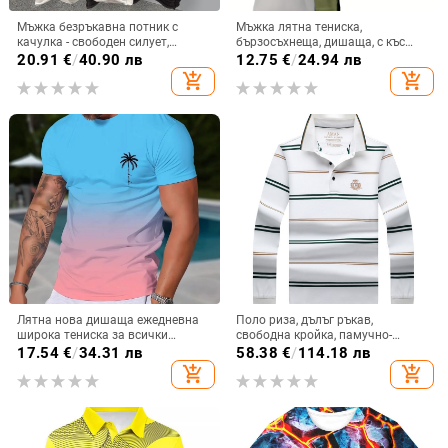
Мъжка безръкавна потник с
Мъжка лятна тениска,
качулка - свободен силует,
бързосъхнеща, дишаща, с къс
полиестер, стил Хонгконг, лято
ръкав, летни спортове,
20.91
€
/
40.90 лв
12.75
€
/
24.94 лв
абсорбиращи потта, едноцветна,
add_shopping_cart
add_shopping_cart
за ежедневие, ежедневна,
мрежеста, ледено копринена,
усещане
Лятна нова дишаща ежедневна
Поло риза, дълъг ръкав,
широка тениска за всички
свободна кройка, памучно-
мачове с 3D дигитален печат,
смесена материя, дишаща и
17.54
€
/
34.31 лв
58.38
€
/
114.18 лв
градиент, мъжка спортна тениска
влагоотвеждаща, пролетно-
add_shopping_cart
add_shopping_cart
с къс ръкав
есенен сезон