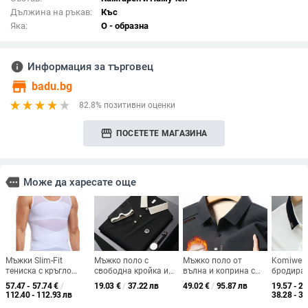
Дължина на ръкав:
Къс
Яка:
О - образна
info
Информация за търговец
store
badu.bg
82.8% позитивни оценки
storefront
ПОСЕТЕТЕ МАГАЗИНА
more
Може да харесате още
Мъжки Slim-Fit
Мъжко поло с
Мъжко поло от
Komiwei
тениска с кръгло
свободна кройка и
вълна и коприна с
бродира
деколте, ръкав до
бродерия, летен стил,
флисова подплата,
риза, тес
57.47 - 57.74
€
/
19.03
€
/
37.22 лв
49.02
€
/
95.87 лв
19.57 - 20
три четвърти,
ежедневен и делови
зимно, ежедневно
къс ръкав
112.40 - 112.93 лв
38.28 - 39
подплатена с флийс
дебело топло базово
полиесте