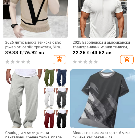
2026 лято: мъжка тениска с къс
2025 Европейски и американски
ръкав от ice silk, трикотаж, Slim
трансгранични мъжки тениски,
Fit, принт с букви от европейска
тениски с качулка и къс ръкав,
39.33
€
/
76.92 лв
22.25
€
/
43.52 лв
модна марка Yili Te
модерни суитшърти с качулка,
add_shopping_cart
add_shopping_cart
тениски с половин ръкав и къс
ръкав
Свободни мъжки улични
Мъжка тениска за спорт с бързо
панталони, средна талия, права
сушене, къс ръкав – за