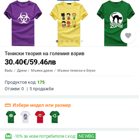
favorite
Тениски теория на големия взрив
30.40
€
/
59.46
лв
Badu
Дрехи
Мъжки дрехи
Мъжки тениски и блузи
Продуктов код:
175
Отзиви:
0
|
5
продажби
straighten
Избери модел или размер
redeem
NEWBG
-10% за нови потребители с код: