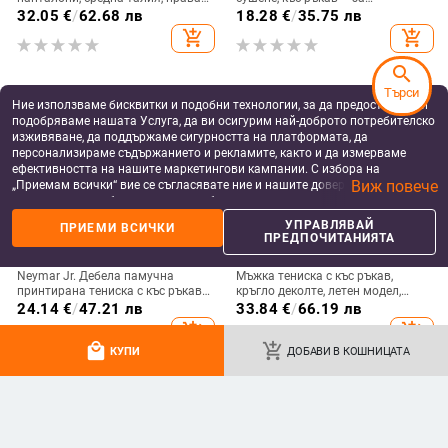
кройка, джобове, полиестерна
тренировки, бягане и бадминтон,
32.05
€
/
62.68 лв
18.28
€
/
35.75 лв
тъкан с микроеластичност
лятна дишаща дреха на открито
add_shopping_cart
add_shopping_cart
search
Търси
Ние използваме бисквитки и подобни технологии, за да предоставяме и
подобряваме нашата Услуга, да ви осигурим най-доброто потребителско
изживяване, да поддържаме сигурността на платформата, да
персонализираме съдържанието и рекламите, както и да измерваме
ефективността на нашите маркетингови кампании. С избора на
Виж повече
„Приемам всички“ вие се съгласявате ние и нашите доверени партньори
да съхраняваме бисквитки и подобни технологии на вашето устройство
за рекламни и аналитични цели. Можете по всяко време да управлявате
УПРАВЛЯВАЙ
ПРИЕМИ ВСИЧКИ
своите предпочитания, като натиснете „Управлявай предпочитанията“.
ПРЕДПОЧИТАНИЯТА
За повече информация, моля, вижте нашата
Политика за защита на
данните
.
Neymar Jr. Дебела памучна
Мъжка тениска с къс ръкав,
принтирана тениска с къс ръкав,
кръгло деколте, летен модел,
кръгло деколте, американски
вискозна смес
24.14
€
/
47.21 лв
33.84
€
/
66.19 лв
ретро стил
add_shopping_cart
add_shopping_cart
local_mall
add_shopping_cart
КУПИ
ДОБАВИ В КОШНИЦАТА