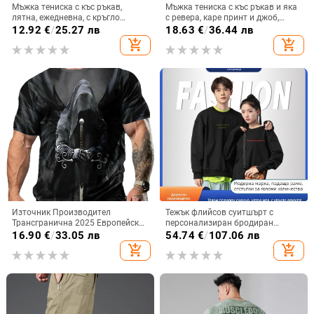
Мъжка тениска с къс ръкав,
Мъжка тениска с къс ръкав и яка
лятна, ежедневна, с кръгло
с ревера, каре принт и джоб,
деколте, бързосъхнеща, Ice Silk,
дишаща полиестерова смес.
12.92
€
/
25.27 лв
18.63
€
/
36.44 лв
широка, плюс размер, младежка
add_shopping_cart
add_shopping_cart
риза с долнище, мъжко облекло
Източник Производител
Тежък флийсов суитшърт с
Трансгранична 2025 Европейска
персонализиран бродиран
и американска нова 3D
логотип, кръгло деколте, дълги
16.90
€
/
33.05 лв
54.74
€
/
107.06 лв
дигитален печат Ретро
ръкави, свободен силует, джоб с
add_shopping_cart
add_shopping_cart
бързосъхнеща тениска
триизмерна апликация
Ежедневна