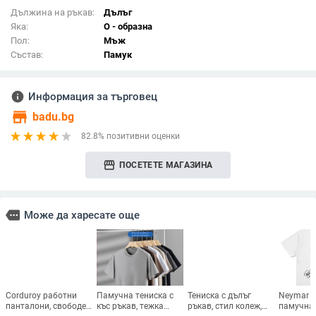
Дължина на ръкав:
Дълъг
Яка:
О - образна
Пол:
Мъж
Състав:
Памук
info
Информация за търговец
store
badu.bg
82.8% позитивни оценки
storefront
ПОСЕТЕТЕ МАГАЗИНА
more
Може да харесате още
Corduroy работни
Памучна тениска с
Тениска с дълъг
Neymar J
панталони, свободен
къс ръкав, тежка
ръкав, стил колеж,
памучна