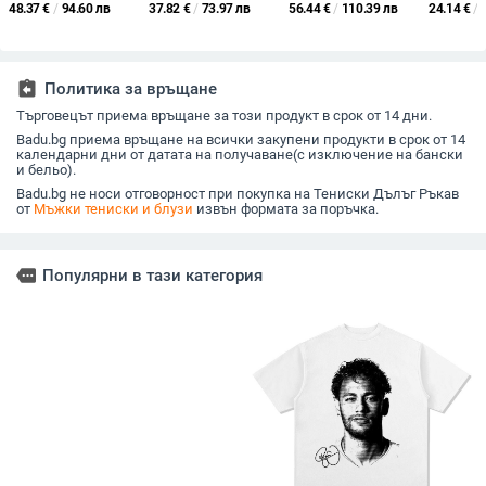
крой, средна талия,
материя 300–350 g,
цветно-блокиран
тениска с
48.37
€
/
94.60 лв
37.82
€
/
73.97 лв
56.44
€
/
110.39 лв
24.14
€
/
дебела материя,
за мъже, младежка
дизайн, 285 g тегло,
кръгло д
дълги панталони за
кройка, кръгло
памучна смес,
американ
зима
деколте
UPF50+
стил
антибактериално
assignment_return
Политика за връщане
Търговецът приема връщане за този продукт в срок от 14 дни.
Badu.bg приема връщане на всички закупени продукти в срок от 14
календарни дни от датата на получаване(с изключение на бански
и бельо).
Badu.bg не носи отговорност при покупка на Тениски Дълъг Ръкав
от
Мъжки тениски и блузи
извън формата за поръчка.
more
Популярни в тази категория