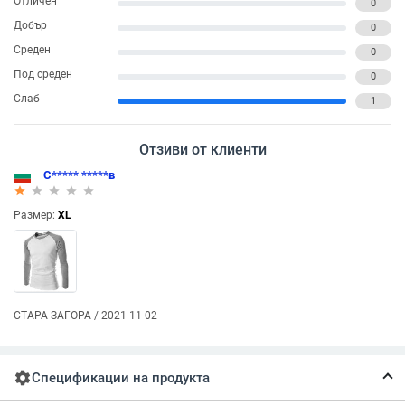
Отличен
0
Добър
0
Среден
0
Под среден
0
Слаб
1
Отзиви от клиенти
С***** *****в
star_rate
star_rate
star_rate
star_rate
star_rate
Размер:
XL
СТАРА ЗАГОРА / 2021-11-02
settings
Спецификации на продукта