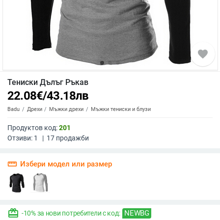
favorite
Тениски Дълъг Ръкав
22.08
€
/
43.18
лв
Badu
Дрехи
Мъжки дрехи
Мъжки тениски и блузи
Продуктов код:
201
Отзиви:
1
|
17
продажби
straighten
Избери модел или размер
redeem
NEWBG
-10% за нови потребители с код: