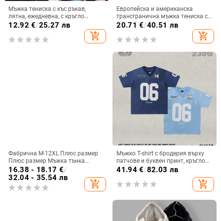
Мъжка тениска с къс ръкав,
Европейска и американска
лятна, ежедневна, с кръгло
трансгранична мъжка тениска с
деколте, бързосъхнеща, Ice Silk,
V-образно деколте, дишаща,
12.92
€
/
25.27 лв
20.71
€
/
40.51 лв
широка, плюс размер, младежка
отвеждаща потта, ежедневна,
add_shopping_cart
add_shopping_cart
риза с долнище, мъжко облекло
спортна, лека, обикновена, с къс
ръкав, достъпна на AliExpress
Фабрична M-12XL Плюс размер
Мъжко T-shirt с бродерия върху
Плюс размер Мъжка тънка
патчове и буквен принт, кръгло
тениска с кръгло деколте,
деколте, къс ръкав, полиестерна
16.38 - 18.17
€
/
41.94
€
/
82.03 лв
бързосъхнеща, с къс ръкав, лятна
синтетична смес, японски ретро
32.04 - 35.54 лв
add_shopping_cart
add_shopping_cart
тънка тениска с половин ръкав
стил