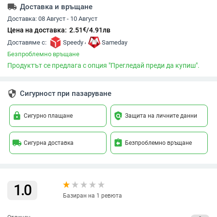
local_shipping
Доставка и връщане
Доставка:
08 Август - 10 Август
€
Цена на доставка:
2.51
/
4.91
лв
,
Доставяме с:
Speedy
Sameday
Безпроблемно връщане
Продуктът се предлага с опция "Прегледай преди да купиш".
security
Сигурност при пазаруване
lock
policy
Сигурно плащане
Защита на личните данни
local_shipping
assignment_return
Сигурна доставка
Безпроблемно връщане
1.0
Базиран на 1 ревюта