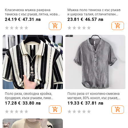
Класическа мъжка раирана
Мъжка поло тениска с къс ръкав
тениска с къс ръкав, лятна, нова,
и широка талия, отличителен
къса тениска с ревер, базова
модерен метален мотив, 3D
24.19
€
/
47.31 лв
23.81
€
/
46.57 лв
риза, топ бизнес поло риза
дигитален печат
add_shopping_cart
add_shopping_cart
Поло риза, свободна кройка,
Поло риза от конопено-смесена
бродерия, къси ръкави, пике
материя, 80% коноп, къс ръкав,
памук
свободна кройка, дишаща и
17.28
€
/
33.80 лв
19.33
€
/
37.81 лв
влагоотвеждаща за лято
add_shopping_cart
add_shopping_cart