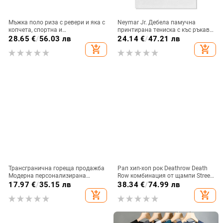
Мъжка поло риза с ревери и яка с
Neymar Jr. Дебела памучна
копчета, спортна и
принтирана тениска с къс ръкав,
многофункционална, с
кръгло деколте, американски
28.65
€
/
56.03 лв
24.14
€
/
47.21 лв
издърпване на ребра
ретро стил
add_shopping_cart
add_shopping_cart
Трансгранична гореща продажба
Рап хип-хоп рок Deathrow Death
Модерна персонализирана
Row комбинация от щампи Street
модна серия черепи 3D
тениска с къс ръкав, свободен
17.97
€
/
35.15 лв
38.34
€
/
74.99 лв
принтирана мъжка тениска с къс
памук, унисекс
add_shopping_cart
add_shopping_cart
ръкав и кръгло деколте