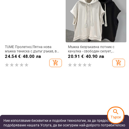
TUME Пролетно/Лятна нова
Мъжка безръкавна потник с
мъжка тениска с дълъг ръкав, в
качулка - свободен силует,
същия цвят, с вафлена долна
полиестер, стил Хонгконг, лято
24.54
€
/
48.00 лв
20.91
€
/
40.90 лв
част
add_shopping_cart
add_shopping_cart
search
Търси
Ние използваме бисквитки и подобни технологии, за да предоставяме и
подобряваме нашата Услуга, да ви осигурим най-доброто потребителско