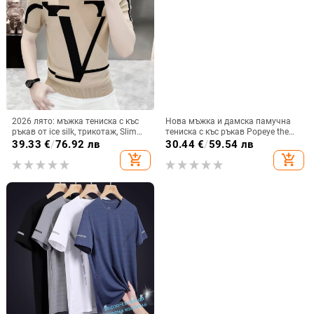
2026 лято: мъжка тениска с къс
Нова мъжка и дамска памучна
ръкав от ice silk, трикотаж, Slim
тениска с къс ръкав Popeye the
Fit, принт с букви от европейска
Sailor за всички мачове 2023
39.33
€
/
76.92 лв
30.44
€
/
59.54 лв
модна марка Yili Te
add_shopping_cart
add_shopping_cart