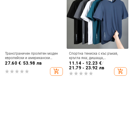
Трансграничен пролетен моден
Спортна тениска с къс ръкав,
европейски и американски
кръгла яка; дишаща,
мъжки топ с 6 копчета, 3D
бързосъхнеща полиестрова
27.60
€
/
53.98 лв
11.14 - 12.23
€
/
дигитален печат, ретро,
тъкан (96% полиестер);
21.79 - 23.92 лв
add_shopping_cart
add_shopping_cart
фабричен аутлет
влагоотводяща, охлаждаща,
издръжлива; геометричен принт;
летен стил