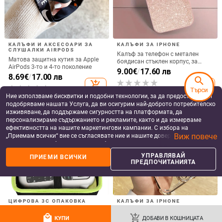
система за Apple
съвместим с Apple
устойчив на
ултратън
Mate 70 Pro, защитен
16, 14/15 Pro Max,
изпускане, за iPhone
покритие
TPU калъф с висока
калъф за телефон 11
11–14
16 и iPho
пропускливост, PC
удароус
more_vert
more
Още от Мобилни телефони и аксесоари
гръб
search
Търси
Ние използваме бисквитки и подобни технологии, за да предоставяме и
подобряваме нашата Услуга, да ви осигурим най-доброто потребителско
изживяване, да поддържаме сигурността на платформата, да
персонализираме съдържанието и рекламите, както и да измерваме
ефективността на нашите маркетингови кампании. С избора на
Виж повече
„Приемам всички“ вие се съгласявате ние и нашите доверени партньори
да съхраняваме бисквитки и подобни технологии на вашето устройство
КАЛЪФИ ЗА IPHONE
КАЛЪФИ ЗА IPHONE
за рекламни и аналитични цели. Можете по всяко време да управлявате
УПРАВЛЯВАЙ
ПРИЕМИ ВСИЧКИ
Калъф Press Bubble Blow Kabibala
Прозрачен магнитен държач за
своите предпочитания, като натиснете „Управлявай предпочитанията“.
ПРЕДПОЧИТАНИЯТА
за iPhone 15 за Apple 12 13/14Pro
капака на обектива и
За повече информация, моля, вижте нашата
Политика за защита на
Max, устойчив на изпускане 11
удароустойчив твърд калъф за
13.98
€
/
27.34 лв
11.43
€
/
22.36 лв
данните
.
iPhone 17 Pro Max
add_shopping_cart
add_shopping_cart
local_mall
add_shopping_cart
КУПИ
ДОБАВИ В КОШНИЦАТА