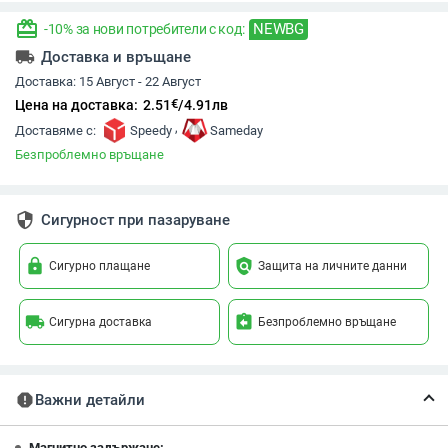
redeem
NEWBG
-10% за нови потребители с код:
local_shipping
Доставка и връщане
Доставка:
15 Август - 22 Август
€
Цена на доставка:
2.51
/
4.91
лв
,
Доставяме с:
Speedy
Sameday
Безпроблемно връщане
security
Сигурност при пазаруване
lock
policy
Сигурно плащане
Защита на личните данни
local_shipping
assignment_return
Сигурна доставка
Безпроблемно връщане
report
Важни детайли
Магнитно задържане: