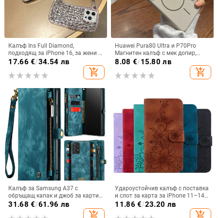
Калъф Ins Full Diamond,
Huawei Pura80 Ultra и P70Pro
подходящ за iPhone 16, за жени с
Магнитен калъф с мек допир,
14-инчова личност, огледална
ултра тънък PC корпус,
17.66
€
/
34.54 лв
8.08
€
/
15.80 лв
рамка с 13 големи отвора и
противоударна защита
add_shopping_cart
add_shopping_cart
електролитно покритие, с
диаманти Ins Full Diamond.
Калъф за Samsung A37 с
Удароустойчив калъф с поставка
обръщащ капак и джоб за карти,
и слот за карта за iPhone 11–14
защита от падане, A16 джоб за
Pro Max, изкуствена кожа,
31.68
€
/
61.96 лв
11.86
€
/
23.20 лв
карта, A56 PU/TPU калъф,
релефна украса
add_shopping_cart
add_shopping_cart
магнитно затваряне