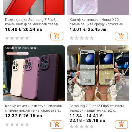
Подходящ за Samsung Z Flip6,
Калъф за телефон Honor X70 -
кожен калъф за мобилен телефон
пълна защита срещу изпускане,
Flip5, твърд двустранен калъф
закалено стъкло, модел Аурора
10.40
€
/
20.34 лв
13.01
€
/
25.45 лв
против падане за Flip7, защитен
add_shopping_cart
add_shopping_cart
калъф Armor
Калъф от истински течен силикон
Samsung Z Flip6/Z Flip5 сгъваем
с пълно покритие на камерата за
телефон - защитен калъф с
iPhone 14 Pro Max, iPhone 13 Pro
блестяща гривна
13.37
€
/
26.15 лв
11.34 - 14.41
€
/
и iPhone 12 — удароустойчив
22.18 - 28.18 лв
add_shopping_cart
add_shopping_cart