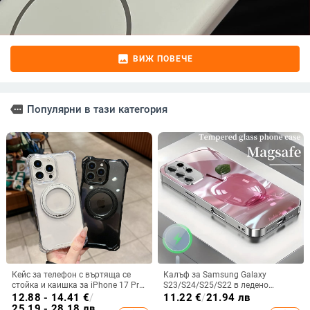
image
ВИЖ ПОВЕЧЕ
more
Популярни в тази категория
Кейс за телефон с въртяща се
Калъф за Samsung Galaxy
стойка и каишка за iPhone 17 Pro
S23/S24/S25/S22 в ледено
Max, 16, 15 и iPhone 11
кристално розово със стъклена
12.88 - 14.41
€
/
11.22
€
/
21.94 лв
повърхност и метално боядисано
25.19 - 28.18 лв