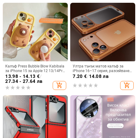
Калъф Press Bubble Blow Kabibala
Ултра тънък матов калъф за
за iPhone 15 за Apple 12 13/14Pro
iPhone 16–17 серия, разсейване
Max, устойчив на изпускане 11
на топлината, пълно покритие,
13.98 - 14.13
€
/
7.20
€
/
14.08 лв
удароустойчив и устойчив на
27.34 - 27.64 лв
add_shopping_cart
add_shopping_cart
отпечатъци