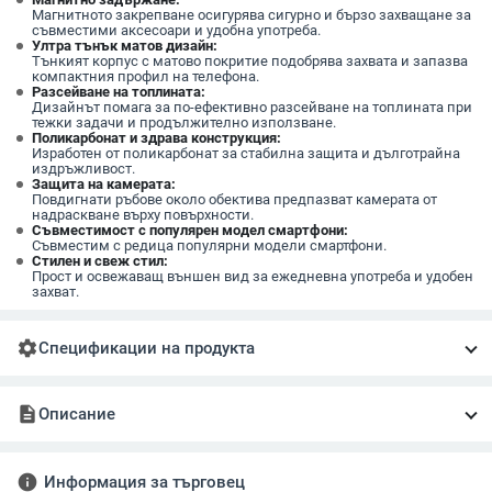
Магнитното закрепване осигурява сигурно и бързо захващане за
съвместими аксесоари и удобна употреба.
Ултра тънък матов дизайн:
Тънкият корпус с матово покритие подобрява захвата и запазва
компактния профил на телефона.
Разсейване на топлината:
Дизайнът помага за по-ефективно разсейване на топлината при
тежки задачи и продължително използване.
Поликарбонат и здрава конструкция:
Изработен от поликарбонат за стабилна защита и дълготрайна
издръжливост.
Защита на камерата:
Повдигнати ръбове около обектива предпазват камерата от
надраскване върху повърхности.
Съвместимост с популярен модел смартфони:
Съвместим с редица популярни модели смартфони.
Стилен и свеж стил:
Прост и освежаващ външен вид за ежедневна употреба и удобен
захват.
settings
Спецификации на продукта
description
Описание
info
Информация за търговец