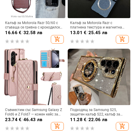
Калъф за Motorola Razr 50/60 с
Калъф за Motorola Razr с
сгъваща се гривна с крокодилски
платнена текстура и магнитна
релеф
панта, флип
16.66
€
/
32.58 лв
13.01
€
/
25.45 лв
add_shopping_cart
add_shopping_cart
Съвместим със Samsung Galaxy Z
Подходящ за Samsung S25,
Fold6 и Z Fold7 — кожен кейс за
защитен калъф S22, калъф за
телефон с слот за стилус,
мобилен телефон Edge Drill, S24,
23.74
€
/
46.43 лв
11.28
€
/
22.06 лв
сгъваем дизайн, елегантен стил, с
прозрачен магнитен държач със
add_shopping_cart
add_shopping_cart
каишка за китката, за дами
стрази A56, брокат против
падане на пудра.