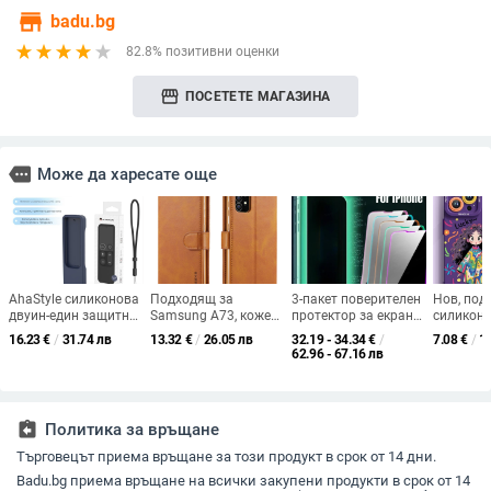
store
badu.bg
82.8% позитивни оценки
storefront
ПОСЕТЕТЕ МАГАЗИНА
more
Може да харесате още
AhaStyle силиконова
Подходящ за
3-пакет поверителен
Нов, под
двуин-един защитна
Samsung A73, кожен
протектор за екран
силикон
обвивка за
калъф за мобилен
от закалено стъкло
калъф за 
16.23
€
/
31.74 лв
13.32
€
/
26.05 лв
32.19 - 34.34
€
/
7.08
€
/
1
дистанционното
телефон A36/A16,
за iPhone 16 Pro Max
нов, 15pl
62.96 - 67.16 лв
Apple TV и AirTag —
калъф за мобилен
14, 13min
защита срещу
телефон A26/A56,
телефон
падане,
флип калъф, защитен
персонализация
калъф, невидима
assignment_return
Политика за връщане
скоба.
Търговецът приема връщане за този продукт в срок от 14 дни.
Badu.bg приема връщане на всички закупени продукти в срок от 14