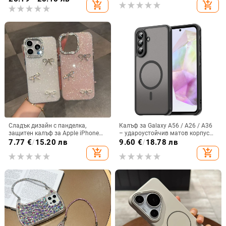
add_shopping_cart
add_shopping_cart
покритие
Сладък дизайн с панделка,
Калъф за Galaxy A56 / A26 / A36
защитен калъф за Apple iPhone
– удароустойчив матов корпус
11–15 Pro Max, пълен обхват
от PC+TPU с текстура на кожа
7.77
€
/
15.20 лв
9.60
€
/
18.78 лв
add_shopping_cart
add_shopping_cart