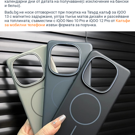
календарни дни от датата на получаване(с изключение на бански
и бельо).
Badu.bg не носи отговорност при покупка на Твърд калъф за iQOO
13 с магнитно задържане, ултра тънък матов дизайн и разсейване
на топлината; съвместим с iQOO Neo 10 Pro и iQOO 12 Pro от
Калъфи
за мобилни телефони
извън формата за поръчка.