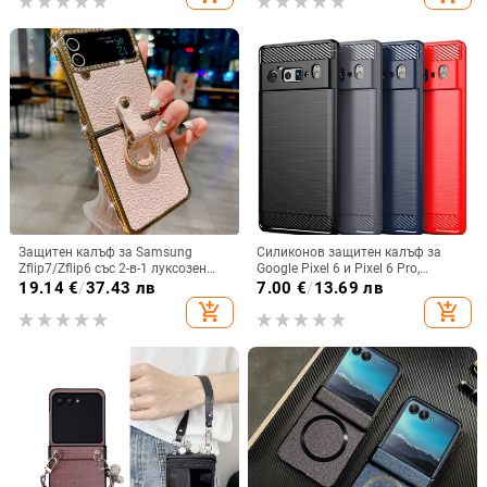
Защитен калъф за Samsung
Силиконов защитен калъф за
Zflip7/Zflip6 със 2-в-1 луксозен
Google Pixel 6 и Pixel 6 Pro,
дизайн, изкуствена кожа и
съвместим с Pixel 7a, пълна
19.14
€
/
37.43 лв
7.00
€
/
13.69 лв
електроплакиране
защита
add_shopping_cart
add_shopping_cart