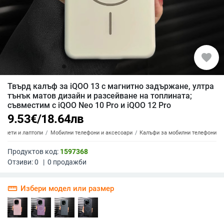
favorite
Твърд калъф за iQOO 13 с магнитно задържане, ултра
тънък матов дизайн и разсейване на топлината;
съвместим с iQOO Neo 10 Pro и iQOO 12 Pro
9.53
€
/
18.64
лв
аблети и лаптопи
Мобилни телефони и аксесоари
Калъфи за мобилни телефони
Продуктов код:
1597368
Отзиви:
0
|
0
продажби
straighten
Избери модел или размер