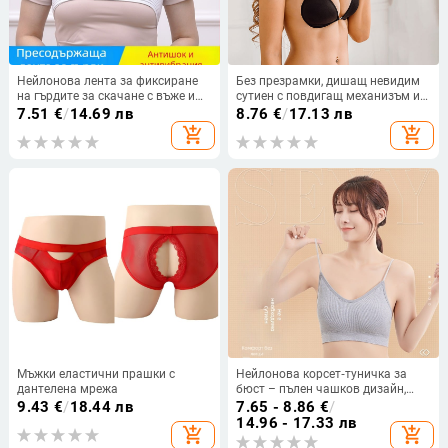
Нейлонова лента за фиксиране
Без презрамки, дишащ невидим
на гърдите за скачане с въже и
сутиен с повдигащ механизъм и
тичане, висока еластичност,
сватбена рокля, силиконов
7.51
€
/
14.69 лв
8.76
€
/
17.13 лв
регулирана дишаща лента за
сутиен, неплъзгащ се пластир за
add_shopping_cart
add_shopping_cart
гърди, ударопоглъщащ дизайн
гърди, пластир за гърди
Мъжки еластични прашки с
Нейлонова корсет‑туничка за
дантелена мрежа
бюст – пълен чашков дизайн,
тънки чашки, секси гръб, основна
9.43
€
/
18.44 лв
7.65 - 8.86
€
/
материя 92% найлон, за младежи
14.96 - 17.33 лв
add_shopping_cart
add_shopping_cart
18–40