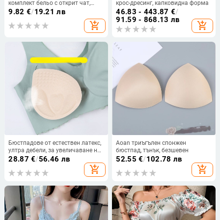
комплект бельо с открит чат,
крос-дресинг, капковидна форма
двусекционен комплект
9.82
€
/
19.21 лв
46.83 - 443.87
€
/
91.59 - 868.13 лв
add_shopping_cart
add_shopping_cart
Бюстпадове от естествен латекс,
Aoan триъгълен спонжен
ултра дебели, за увеличаване на
бюстпад, тънък, безшевен
малък бюст, подпиращи вставки
28.87
€
/
56.46 лв
52.55
€
/
102.78 лв
за сутиен и гъбени панели за
add_shopping_cart
add_shopping_cart
гръб