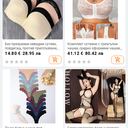
Без презрамки невидим сутиен,
Комплект сутиени с триъгълни
повдигащ, против приплъзване,
чашки, средно оформени чашки,
тънък бандео стил за жените
акрилна основна материя,
14.80
€
/
28.95 лв
41.12
€
/
80.42 лв
подплата спандекс
add_shopping_cart
add_shopping_cart
Танга бельо с кант във
Секси мрежесто боди с открита