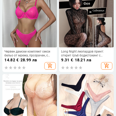
Червен дамски комплект секси
Long Night леопардов принт:
бельо от мрежа, прозрачен, с
открит гръб бодистокинг с
банели, 2 части
чорапи и мрежест дизайн –
14.82
€
/
28.99 лв
9.31
€
/
18.21 лв
дамско бельо
add_shopping_cart
add_shopping_cart