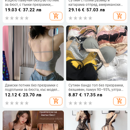
Изцяло памучен безгръб потник
Сутиен с голям размер и
за бюст, с тънки презрамки,
катарама отпред, американски
пълна чашка, дишащ дизайн
гръб, седем реда, голям бюст,
19.03
€
/
37.22 лв
29.16
€
/
57.03 лв
малък размер, тънък набор,
add_shopping_cart
add_shopping_cart
регулируем, против увисване
Дамски потник без презрамки с
Сутиен бандо топ без презрамки,
подплънки за бюста, къс модел
безшевен, памук 90–95%, ултра
за слоево носене, открит гръб, с
тънки формовани чашки,
12.12
€
/
23.70 лв
8.87
€
/
17.35 лв
вграден сутиен
триъгълни чаши, дължина до
add_shopping_cart
add_shopping_cart
корема