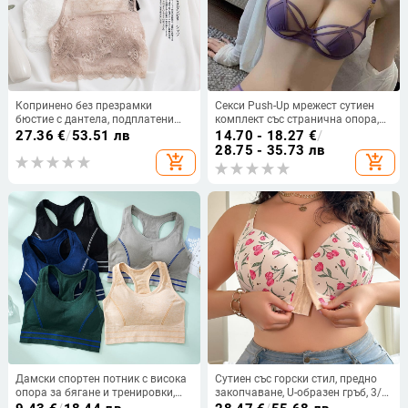
Копринено без презрамки
Секси Push-Up мрежест сутиен
бюстие с дантела, подплатени
комплект със странична опора,
чашки, чашки с тънък формован
комфортно бельо за голям
27.36
€
/
53.51 лв
14.70 - 18.27
€
/
контур, френски стил, открит гръб
размер, чашки 3/4, тънки
28.75 - 35.73 лв
add_shopping_cart
add_shopping_cart
формовани чашки
Дамски спортен потник с висока
Сутиен със горски стил, предно
опора за бягане и тренировки,
закопчаване, U-образен гръб, 3/4
интегриран дизайн, стягащ ефект,
чашка, тънки оформени чашки,