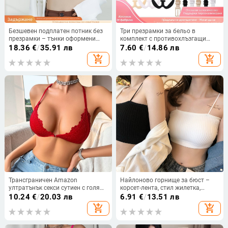
Безшевен подплатен потник без
Три презрамки за бельо в
презрамки – тънки оформени
комплект с противохлъзгащи
чашки, фиксирана чашка,
катарами и невидими
18.36
€
/
35.91 лв
7.60
€
/
14.86 лв
дължина до талията, нейлонова
закопчалки
add_shopping_cart
add_shopping_cart
материя, топъл и комфортен.
Трансграничен Amazon
Найлоново горнище за бюст –
ултратънък секси сутиен с голям
корсет-лента, стил жилетка,
размер, секси, секси бельо с
чашка 3/4, тънък формован
10.24
€
/
20.03 лв
6.91
€
/
13.51 лв
дантела, безшевен, красив гръб
модел, дишащо и безшевно
add_shopping_cart
add_shopping_cart