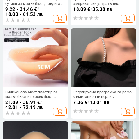
сутиен за малък бюст, повдигащ
американски ултратънък
и оформящ, безшевен дизайн, с
двуредов сутиен с дантела от
9.22 - 31.46
€
/
18.09
€
/
35.38 лв
двойни презрамки и странична
стоманени пръстени, регулируем,
18.03 - 61.53 лв
add_shopping_cart
add_shopping_cart
катарама, Nylon 95% с подплата
голям размер
от Spandex
Силиконова бюст-пластир за
Регулируема презрамка за рамо
малък бюст и плосък бюст,
с имитационни перли и
удебелен, невидим при носене, за
отстранима верига за горно
21.89 - 36.91
€
/
7.06
€
/
13.81 лв
сватбени фотосесии
облекло (ST250207)
42.81 - 72.19 лв
add_shopping_cart
add_shopping_cart