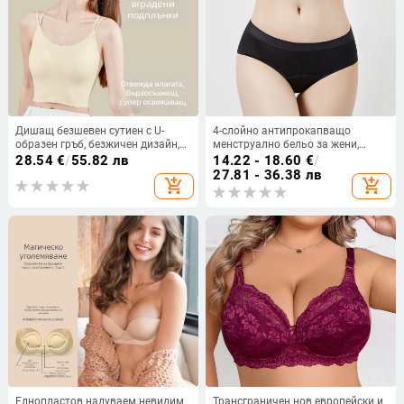
Дишащ безшевен сутиен с U-
4-слойно антипрокапващо
образен гръб, безжичен дизайн,
менструално бельо за жени,
вътрешни чашки и подплънки
средна талия, голям размер
28.54
€
/
55.82 лв
14.22 - 18.60
€
/
27.81 - 36.38 лв
add_shopping_cart
add_shopping_cart
Еднопластов надуваем невидим
Трансграничен нов европейски и