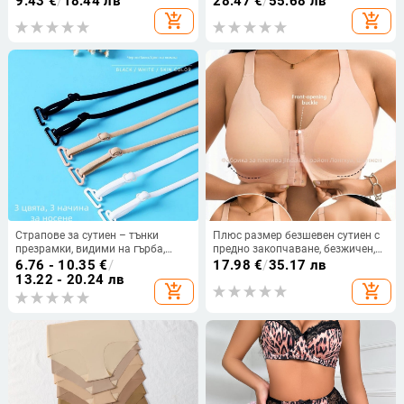
9.43
€
/
18.44 лв
28.47
€
/
55.68 лв
подходящ за йога
фиксирани двойни презрамки
add_shopping_cart
add_shopping_cart
Страпове за сутиен – тънки
Плюс размер безшевен сутиен с
презрамки, видими на гърба,
предно закопчаване, безжичен,
малка кука, за потник/рокля,
повдигащ, за жени
6.76 - 10.35
€
/
17.98
€
/
35.17 лв
замяна на презрамки (Материал:
13.22 - 20.24 лв
add_shopping_cart
add_shopping_cart
Друг; Марка: Друг; Код на
продукта: Tlzn%j # Fgfgu+u+j #
Lo%hj #; Произход: Друг)