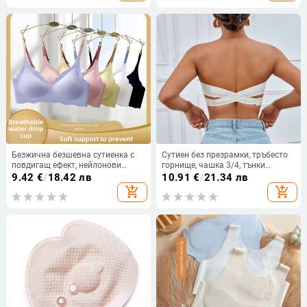
Безжична безшевна сутиенка с
Сутиен без презрамки, тръбесто
повдигащ ефект, нейлонови
горнище, чашка 3/4, тънки
формовани чаши, двойни
оформени чаши, Nylon плат
9.42
€
/
18.42 лв
10.91
€
/
21.34 лв
фиксирани презрамки, задно
add_shopping_cart
add_shopping_cart
закопчаване с четири реда куки,
формовани чаши