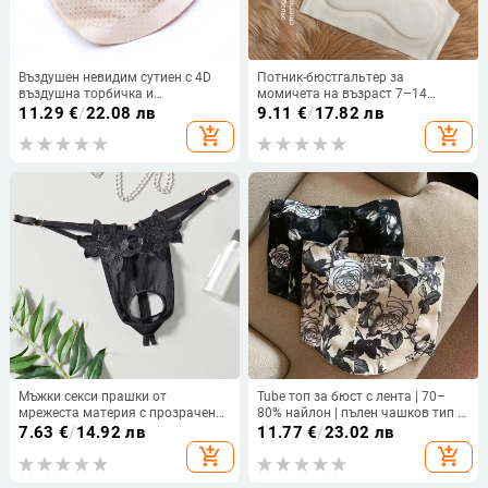
Въздушен невидим сутиен с 4D
Потник-бюстгальтер за
въздушна торбичка и
момичета на възраст 7–14
триизмерна въздушна подложка
години, Фаза 1
11.29
€
/
22.08 лв
9.11
€
/
17.82 лв
за бюст, сваляем регулируем
add_shopping_cart
add_shopping_cart
аксесоар за бельо
Мъжки секси прашки от
Tube топ за бюст с лента | 70–
мрежеста материя с прозрачен
80% найлон | пълен чашков тип |
дизайн и открита зона
тънък формован чашка |
7.63
€
/
14.92 лв
11.77
€
/
23.02 лв
невидим гръб | удобен
add_shopping_cart
add_shopping_cart