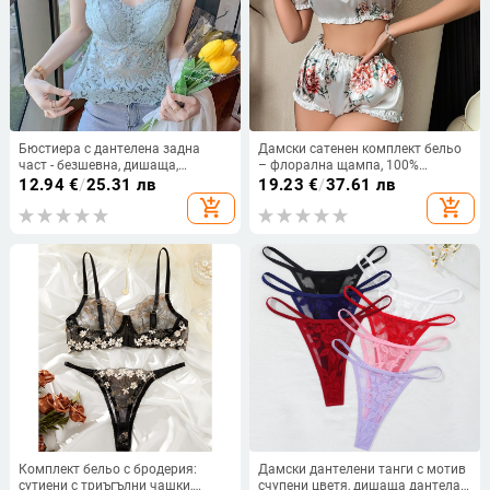
Бюстиера с дантелена задна
Дамски сатенен комплект бельо
част - безшевна, дишаща,
– флорална щампа, 100%
найлонова материя, дължина до
полиестер, пижамни панталони,
12.94
€
/
25.31 лв
19.23
€
/
37.61 лв
талията, съдържание 70-80%
опции за ролеви игри: моряк,
add_shopping_cart
add_shopping_cart
найлон
сервитьор, мотоциклист
Комплект бельо с бродерия:
Дамски дантелени танги с мотив
сутиени с триъгълни чашки,
счупени цветя, дишаща дантела,