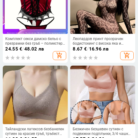
Комплект секси дамско бельо с
Леопардов принт прозрачен
презрамки без гръб – полиестер,
бодистокинг с висока яка и
90–95% полиестер, стил за
открит гръб, полиестер 80–90%,
24.55
€
/
48.02 лв
8.67
€
/
16.96 лв
ролева игра
за жени
add_shopping_cart
add_shopping_cart
Тайландски латексов безбанелен
Безжичен безшевен сутиен с
сутиен за красив гръб, тръбест
подвижни подплънки, 3/4 чашка,