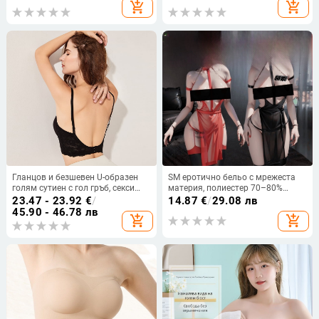
add_shopping_cart
add_shopping_cart
Гланцов и безшевен U-образен
SM еротично бельо с мрежеста
голям сутиен с гол гръб, секси
материя, полиестер 70–80%
бельо с повдигащ ефект, дамски
съдържание, униформен стил, за
23.47 - 23.92
€
/
14.87
€
/
29.08 лв
дантелен невидим сутиен 90CD
жени
45.90 - 46.78 лв
add_shopping_cart
add_shopping_cart
95CD