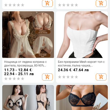
подплата от бамбуково влакно)
тялото и повдигащи задните
add_shopping_cart
add_shopping_cart
части
Нощница от ледена коприна с
Без презрамки Mesh корсет топ с
дантела, прозираща, 80-90%
костички, пълна чашка,
полиестер, сладък женски стил
оформяне на тялото,
11.73 - 12.84
€
/
24.36
€
/
47.64 лв
регулируема панделка
22.94 - 25.11 лв
add_shopping_cart
add_shopping_cart