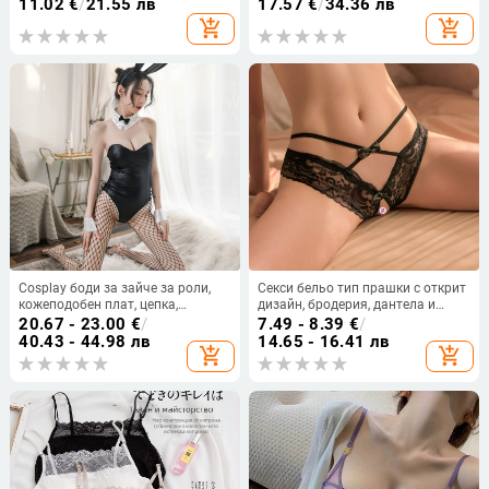
спортен сутиен за жени,
сменяеми двойни презрамки и
11.02
€
/
21.55 лв
17.57
€
/
34.36 лв
повдигащ ефект за малък бюст,
четириредово закопчаване отзад
add_shopping_cart
add_shopping_cart
против увисване
Cosplay боди за зайче за роли,
Секси бельо тип прашки с открит
кожеподобен плат, цепка,
дизайн, бродерия, дантела и
спандекс 80-90%
перли; основна тъкан полиестер
20.67 - 23.00
€
/
7.49 - 8.39
€
/
80–90%
40.43 - 44.98 лв
14.65 - 16.41 лв
add_shopping_cart
add_shopping_cart