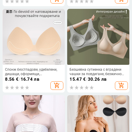
Спонж бюстпадове, удебелени,
Безшевна сутиенка с вградени
дишащи, оформящи,
чашки за повдигане, безжично
предотвратяват външно
прилепване и оформяне на
8.56
€
/
16.74 лв
15.47
€
/
30.26 лв
разширяване
страничните гърди, тънка и
add_shopping_cart
add_shopping_cart
дишаща