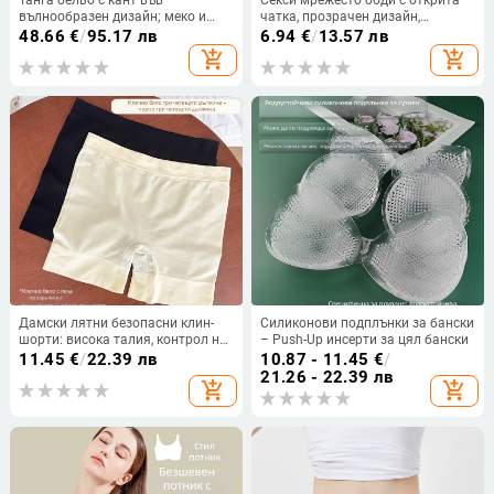
вълнообразен дизайн; меко и
чатка, прозрачен дизайн,
дишащо; ниска талия; U-образна
комплект с чорапи, женски,
48.66
€
/
95.17 лв
6.94
€
/
13.57 лв
форма; 100% основен плат.
полиестер 80–90%, пуснат на
add_shopping_cart
add_shopping_cart
пазара пролет 2025
Дамски лятни безопасни клин-
Силиконови подплънки за бански
шорти: висока талия, контрол на
– Push-Up инсерти за цял бански
корема, безшевни, едно парче,
11.45
€
/
22.39 лв
10.87 - 11.45
€
/
плюс размер
21.26 - 22.39 лв
add_shopping_cart
add_shopping_cart