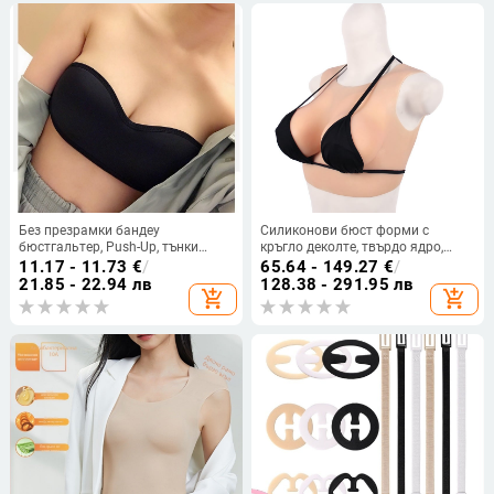
Без презрамки бандеу
Силиконови бюст форми с
бюстгальтер, Push-Up, тънки
кръгло деколте, твърдо ядро,
чашки, найлонова материя,
размери C/D/F, вмъкване за бюст
11.17 - 11.73
€
/
65.64 - 149.27
€
/
безшевен и дишащ дизайн
21.85 - 22.94 лв
128.38 - 291.95 лв
add_shopping_cart
add_shopping_cart