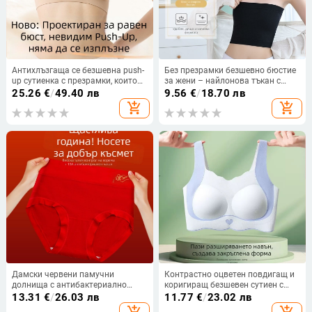
Антихлъзгаща се безшевна push-
Без презрамки безшевно бюстие
up сутиенка с презрамки, които
за жени – найлонова тъкан с
се свалят, странична опора за
рибена структура, 95% найлон
25.26
€
/
49.40 лв
9.56
€
/
18.70 лв
малък бюст, невидим дизайн
add_shopping_cart
add_shopping_cart
Дамски червени памучни
Контрастно оцветен повдигащ и
долнища с антибактериално
коригиращ безшевен сутиен с
покритие, висока талия за
фиксирана чашка за
13.31
€
/
26.03 лв
11.77
€
/
23.02 лв
стягане на корема и повдигане
тийнейджърки на възраст 8–18