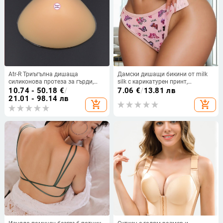
Atr-R Триъгълна дишаща
Дамски дишащи бикини от milk
силиконова протеза за гърди,
silk с карикатурен принт,
изкуствена гърда,
регулируема средна талия
10.74 - 50.18
€
/
7.06
€
/
13.81 лв
постоперативна протеза за
21.01 - 98.14 лв
add_shopping_cart
add_shopping_cart
гърди, производител на едро