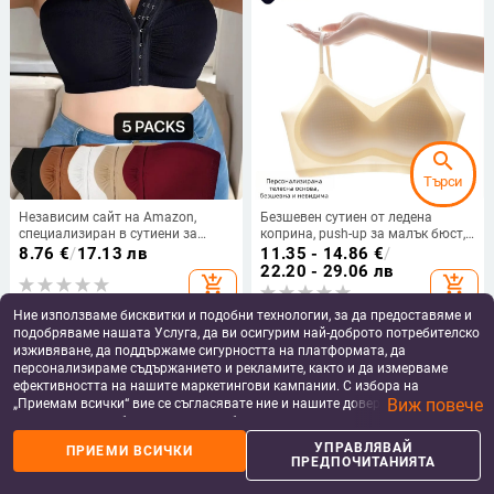
search
Търси
Независим сайт на Amazon,
Безшевен сутиен от ледена
специализиран в сутиени за
коприна, push-up за малък бюст,
големи размери без презрамки, с
летен модел с тънки презрамки
8.76
€
/
17.13 лв
11.35 - 14.86
€
/
корсет и закопчаване отпред, с
22.20 - 29.06 лв
add_shopping_cart
add_shopping_cart
пуш-ъп ефект и красив дизайн на
гърба за износ.
Ние използваме бисквитки и подобни технологии, за да предоставяме и
подобряваме нашата Услуга, да ви осигурим най-доброто потребителско
изживяване, да поддържаме сигурността на платформата, да
персонализираме съдържанието и рекламите, както и да измерваме
ефективността на нашите маркетингови кампании. С избора на
Виж повече
„Приемам всички“ вие се съгласявате ние и нашите доверени партньори
да съхраняваме бисквитки и подобни технологии на вашето устройство
за рекламни и аналитични цели. Можете по всяко време да управлявате
УПРАВЛЯВАЙ
ПРИЕМИ ВСИЧКИ
своите предпочитания, като натиснете „Управлявай предпочитанията“.
ПРЕДПОЧИТАНИЯТА
За повече информация, моля, вижте нашата
Политика за защита на
данните
.