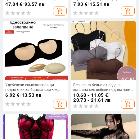
прашки и жартиери — основна
основен материал: найлон, лоно:
47.84
€
/
93.57 лв
7.93
€
/
15.51 лв
материя 97% полиестер, 3%
памук, ниска талия, марка Yasi,
add_shopping_cart
add_shopping_cart
еластан; подплата 97%
код Q109
полиестер, 3% еластан; чашки:
триъгълни; стил: средно
оформени чашки
Удебелени самозалепващи
Безшевно бельо от ледена
подплънки за бански костюм,
коприна със дебели подплатени
силиконови вложки за чаши,
чашки, подчертава малък бюст,
6.92
€
/
13.53 лв
10.60 - 11.05
€
/
дамско горнище за бански
потник с презрамки за лято
20.73 - 21.61 лв
add_shopping_cart
add_shopping_cart