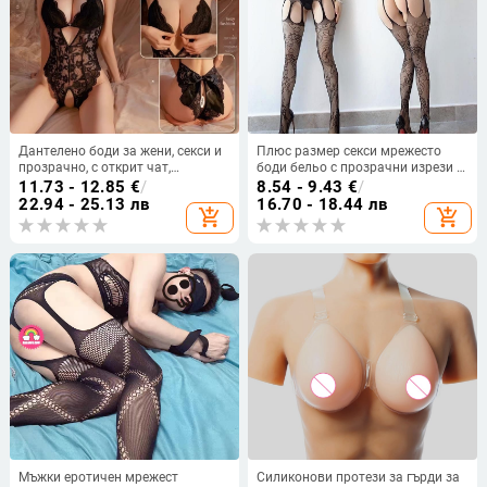
Дантелено боди за жени, секси и
Плюс размер секси мрежесто
прозрачно, с открит чат,
боди бельо с прозрачни изрези и
полиестер 80–90%, пролет 2025
чорапи
11.73 - 12.85
€
/
8.54 - 9.43
€
/
22.94 - 25.13 лв
16.70 - 18.44 лв
add_shopping_cart
add_shopping_cart
Мъжки еротичен мрежест
Силиконови протези за гърди за