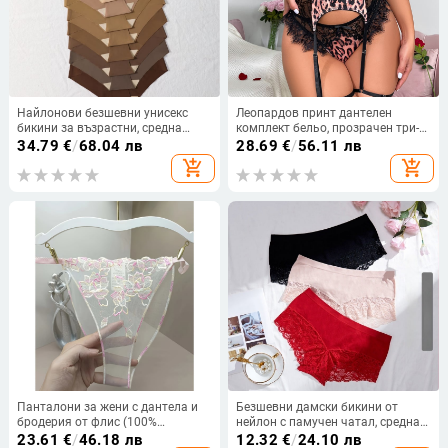
Найлонови безшевни унисекс
Леопардов принт дантелен
бикини за възрастни, средна
комплект бельо, прозрачен три-
талия, памучна вложка, плетена
частен дизайн, полиестер
34.79
€
/
68.04 лв
28.69
€
/
56.11 лв
материя, 10 броя
add_shopping_cart
add_shopping_cart
Панталони за жени с дантела и
Безшевни дамски бикини от
бродерия от флис (100%
нейлон с памучен чатал, средна
полиестер, 3D ефект, ниска талия,
талия, дишащи, оформящи
23.61
€
/
46.18 лв
12.32
€
/
24.10 лв