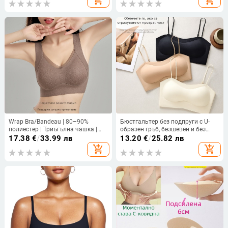
add_shopping_cart
add_shopping_cart
на седалището; изцяло памучен
години.
материал; подходящ подарък за
сватба
Wrap Bra/Bandeau | 80–90%
Бюстгальтер без подпруги с U-
полиестер | Триъгълна чашка |
образен гръб, безшевен и без
Дишаща, безшевна, повдигаща,
презрамки, нейлонова материя,
17.38
€
/
33.99 лв
13.20
€
/
25.82 лв
термална, дълбок гръб, сладък
пълни чашки с тънко формовани
add_shopping_cart
add_shopping_cart
стил
чашки, за повдигане и оформяне