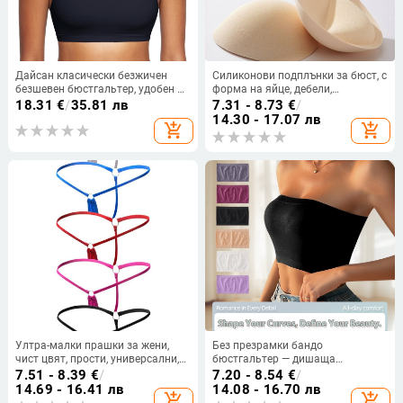
Дайсан класически безжичен
Силиконови подплънки за бюст, с
безшевен бюстгальтер, удобен и
форма на яйце, дебели,
дишащ, невидим дизайн,
самозалепващи, дишащи,
18.31
€
/
35.81 лв
7.31 - 8.73
€
/
презрамки, намалява бюста, без
невидими
14.30 - 17.07 лв
add_shopping_cart
add_shopping_cart
подплънки, спортен модел
Ултра-малки прашки за жени,
Без презрамки бандо
чист цвят, прости, универсални,
бюстгальтер — дишаща
тениски, секси, едноредни, с ниска
безшевна конструкция, красива
7.51 - 8.39
€
/
7.20 - 8.54
€
/
талия, секси мини бельо
гръб, ултра тънка формована
14.69 - 16.41 лв
14.08 - 16.70 лв
add_shopping_cart
add_shopping_cart
чашка, материал: найлон