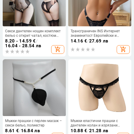
Секси дантелен нощен комплект
Трансграничен INS Интернет
бельо с открит чатал, костюм
знаменитост Европейски и
камериерка за ролеви игри
американски дантелен бродиран
8.20 - 14.59
€
/
14.16
€
/
27.69 лв
момичешки мрежест
16.04 - 28.54 лв
add_shopping_cart
add_shopping_cart
перспективен секси бельо от 2
части XYM1127
Мъжки прашки с перлен масаж –
Мъжки еластични прашки с
секси бельо, полиестер
дантелен колан и изрязани
панели
8.61
€
/
16.84 лв
10.88
€
/
21.28 лв