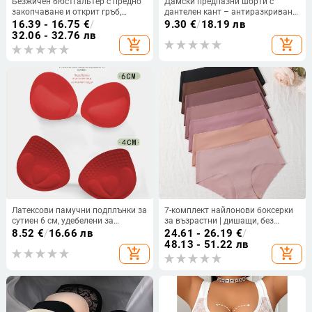
Безжичен бюстгальтер с предно
Дамски предпазни шорти с
закопчаване и открит гръб,
дантелен кант – антиразкриване,
дишащ и удобен; чашка 3/4 с
средно повдигната талия,
16.39 - 16.75
€
/
9.30
€
/
18.19 лв
чаши от спондж; основна
подплата от ледено копринено,
32.06 - 32.76 лв
add_shopping_cart
add_shopping_cart
материя: нейлон с 50–70%
93% полиестер, проста тъкан
еластан; подплата: еластан 30–
50%
Латексови памучни подплънки за
7-комплект найлонови боксерки
сутиен 6 см, удебелени за
за възрастни | дишащи, без
събиране на малък бюст,
следи, повдигащи талията |
8.52
€
/
16.66 лв
24.61 - 26.19
€
/
подчертаващи красотата на
основна материя: нейлон;
48.13 - 51.22 лв
add_shopping_cart
add_shopping_cart
гърба, резервни гъбени вложки,
състав: 70–80% нейлон;
секси събиране
вътрешна част: памук; модел:
едноцветен; талия: средна
височина