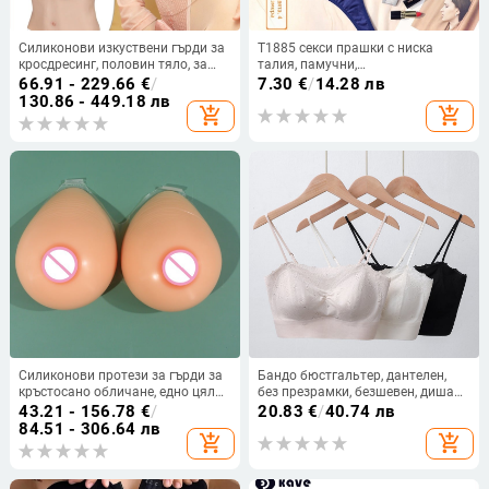
Силиконови изкуствени гърди за
T1885 секси прашки с ниска
кросдресинг, половин тяло, за
талия, памучни,
мъже в женски образ, cosplay
антибактериални, дамски, на
66.91 - 229.66
€
/
7.30
€
/
14.28 лв
гърди и подплънки за бюст
едро, 2022, нови европейски и
130.86 - 449.18 лв
add_shopping_cart
add_shopping_cart
американски трансгранични,
тениски
Силиконови протези за гърди за
Бандо бюстгальтер, дантелен,
кръстосано обличане, едно цяло
без презрамки, безшевен, дишащ,
изделие, форма на капка вода
чашка 3/4
43.21 - 156.78
€
/
20.83
€
/
40.74 лв
84.51 - 306.64 лв
add_shopping_cart
add_shopping_cart