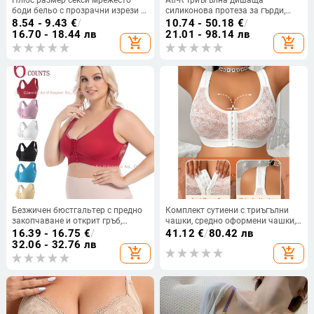
боди бельо с прозрачни изрези и
силиконова протеза за гърди,
чорапи
изкуствена гърда,
8.54 - 9.43
€
/
10.74 - 50.18
€
/
постоперативна протеза за
16.70 - 18.44 лв
21.01 - 98.14 лв
add_shopping_cart
add_shopping_cart
гърди, производител на едро
Безжичен бюстгальтер с предно
Комплект сутиени с триъгълни
закопчаване и открит гръб,
чашки, средно оформени чашки,
дишащ и удобен; чашка 3/4 с
акрилна основна материя,
16.39 - 16.75
€
/
41.12
€
/
80.42 лв
чаши от спондж; основна
подплата спандекс
32.06 - 32.76 лв
add_shopping_cart
add_shopping_cart
материя: нейлон с 50–70%
еластан; подплата: еластан 30–
50%