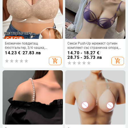
Безжичен повдигащ
Секси Push-Up мрежест сутиен
бюстгальтер, 3/4 чашка,
комплект със странична опора,
Найлон+еластан, фиксирани
комфортно бельо за голям
14.23
€
/
27.83 лв
14.70 - 18.27
€
/
двойни презрамки, задна
размер, чашки 3/4, тънки
28.75 - 35.73 лв
add_shopping_cart
add_shopping_cart
закопчалка с три реда куки и очи,
формовани чашки
Европейски и Американски стил