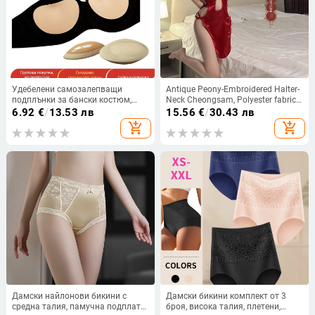
Удебелени самозалепващи
Antique Peony-Embroidered Halter-
подплънки за бански костюм,
Neck Cheongsam, Polyester fabric,
силиконови вложки за чаши,
90-95% polyester, Sheer Side Slit
6.92
€
/
13.53 лв
15.56
€
/
30.43 лв
дамско горнище за бански
add_shopping_cart
add_shopping_cart
Дамски найлонови бикини с
Дамски бикини комплект от 3
средна талия, памучна подплата,
броя, висока талия, плетени,