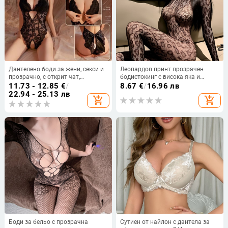
Дантелено боди за жени, секси и
Леопардов принт прозрачен
прозрачно, с открит чат,
бодистокинг с висока яка и
полиестер 80–90%, пролет 2025
открит гръб, полиестер 80–90%,
11.73 - 12.85
€
/
8.67
€
/
16.96 лв
за жени
22.94 - 25.13 лв
add_shopping_cart
add_shopping_cart
Боди за бельо с прозрачна
Сутиен от найлон с дантела за