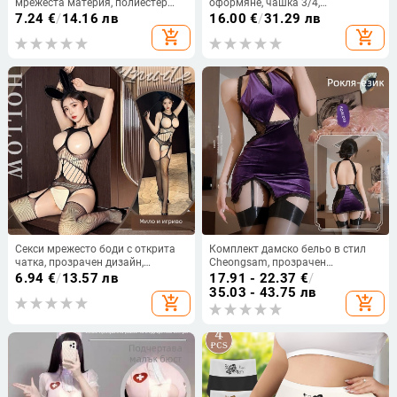
мрежеста материя, полиестер
оформяне, чашка 3/4,
80–90%, за жена, лято 2025,
формовани чашки с горна тънка
7.24
€
/
14.16 лв
16.00
€
/
31.29 лв
артикул 9204
и долна дебела част, подвижни
add_shopping_cart
add_shopping_cart
двойни презрамки, задни три
реда закопчалки
Секси мрежесто боди с открита
Комплект дамско бельо в стил
чатка, прозрачен дизайн,
Cheongsam, прозрачен
комплект с чорапи, женски,
полиестер, съдържание
6.94
€
/
13.57 лв
17.91 - 22.37
€
/
полиестер 80–90%, пуснат на
полиестер 90-95%, за жени
35.03 - 43.75 лв
add_shopping_cart
add_shopping_cart
пазара пролет 2025