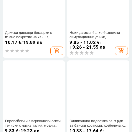
Дамски дишащи боксерки с
Нови дамски бельо безшевни
пълно покритие на ханша,
симулационни дънки,
оформящи корема, модни росни
трансгранични европейски и
10.17
€
/
19.89 лв
9.85 - 11.02
€
/
PP
американски размери, талия,
19.26 - 21.55 лв
add_shopping_cart
add_shopping_cart
еластични дишащи, удобни
клинове
Европейски и американски секси
Силиконова подложка за гърди
тениски с ниска талия, модни
за бански костюми, удебелена, с
прашки с кристали, спортни
повдигащ механизъм,
9.83
€
/
19.23 лв
10.83 - 17.64
€
/