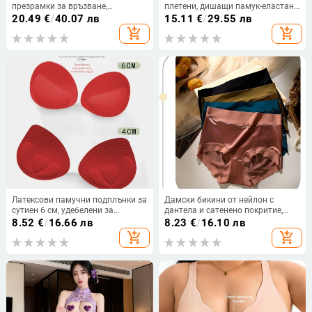
презрамки за връзване,
плетени, дишащи памук-еластан,
класически и привлекателен
цветен блоков модел
20.49
€
/
40.07 лв
15.11
€
/
29.55 лв
стил, полиестерна материя,
add_shopping_cart
add_shopping_cart
подплата от млечна коприна,
пълна чашка
Латексови памучни подплънки за
Дамски бикини от нейлон с
сутиен 6 см, удебелени за
дантела и сатенено покритие,
събиране на малък бюст,
подплата от мулберска коприна;
8.52
€
/
16.66 лв
8.23
€
/
16.10 лв
подчертаващи красотата на
дишащи, антибактериални,
add_shopping_cart
add_shopping_cart
гърба, резервни гъбени вложки,
повдигащи ханша, средна талия,
секси събиране
едноцветни