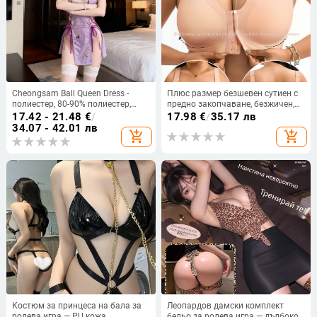
Cheongsam Ball Queen Dress -
Плюс размер безшевен сутиен с
полиестер, 80-90% полиестер,
предно закопчаване, безжичен,
тесен силует, униформен стил,
повдигащ, за жени
17.42 - 21.48
€
/
17.98
€
/
35.17 лв
женски модел, издания зима
34.07 - 42.01 лв
add_shopping_cart
add_shopping_cart
2025
Костюм за принцеса на бала за
Леопардов дамски комплект
ролева игра — PU кожа,
бельо за ролева игра — дълбоко