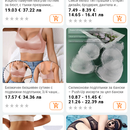
Изцяло памучен безгръб потник
Секси бельо тип прашки с открит
за бюст, с тънки презрамки,
дизайн, бродерия, дантела и
пълна чашка, дишащ дизайн
перли; основна тъкан полиестер
19.03
€
/
37.22 лв
7.49 - 8.39
€
/
80–90%
14.65 - 16.41 лв
add_shopping_cart
add_shopping_cart
Безжичен безшевен сутиен с
Силиконови подплънки за бански
подвижни подплънки, 3/4 чашка,
– Push-Up инсерти за цял бански
сменяеми двойни презрамки и
17.57
€
/
34.36 лв
10.87 - 11.45
€
/
четириредово закопчаване отзад
21.26 - 22.39 лв
add_shopping_cart
add_shopping_cart