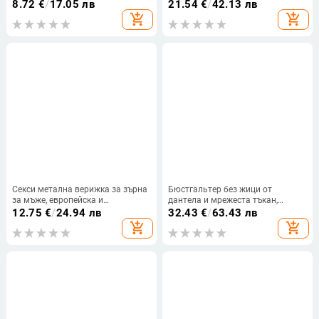
дишащи и бързосъхнещи,
памук + еластан
8.72
€
/
17.05 лв
21.54
€
/
42.13 лв
едноцветни
add_shopping_cart
add_shopping_cart
Секси метална верижка за зърна
Бюстгальтер без жици от
за мъже, европейска и
дантела и мрежеста тъкан,
американска модна
главна материя найлон,
12.75
€
/
24.94 лв
32.43
€
/
63.43 лв
еднокомпонентна лепенка за
подплата памук, стил
add_shopping_cart
add_shopping_cart
гърди, дамска парти дизайнерска
традиционен лукс, с функция за
лепенка за зърна,
събиране
еднокомпонентна верижка за
предотвратяване на излагане