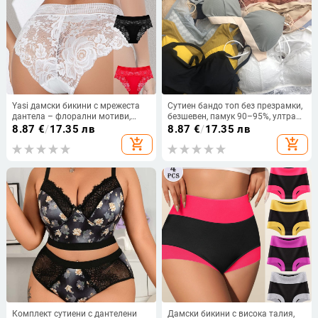
Yasi дамски бикини с мрежеста
Сутиен бандо топ без презрамки,
дантела – флорални мотиви,
безшевен, памук 90–95%, ултра
дишащи, средна талия,
тънки формовани чашки,
8.87
€
/
17.35 лв
8.87
€
/
17.35 лв
найлонова мрежа, памучна
триъгълни чаши, дължина до
add_shopping_cart
add_shopping_cart
подплата
корема
Комплект сутиени с дантелени
Дамски бикини с висока талия,