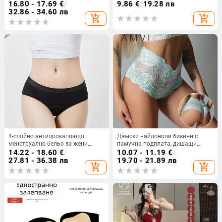
полупрозрачна нощница,
повдигане на дупето, дишащи,
16.80 - 17.69
€
/
9.86
€
/
19.28 лв
полиестер 80–90%, за жена, лято
бързосъхнещи, антибактериални,
32.86 - 34.60 лв
add_shopping_cart
add_shopping_cart
2025
плетени памук+еластан,
вътрешна памучна вложка
4-слойно антипрокапващо
Дамски найлонови бикини с
менструално бельо за жени,
памучна подплата, дишащи,
средна талия, голям размер
ниска талия, дантела, флорални
14.22 - 18.60
€
/
10.07 - 11.19
€
/
мотиви
27.81 - 36.38 лв
19.70 - 21.89 лв
add_shopping_cart
add_shopping_cart