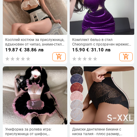
Косплей костюм за прислужница,
Комплект бельо в стил
вдъхновен от чипао, аниме-стил
Cheongsam с прозрачен мрежест
двумерна униформа, силует на
дизайн за жени (Роля:
19.87
€
/
38.86 лв
15.90
€
/
31.10 лв
боди костюм, полиестерна тъкан
Cheongsam; Материя: Нейлон
add_shopping_cart
add_shopping_cart
(70–80% полиестер), опаковано в
90–95%; Дизайн: Мрежа)
торба
Униформа за ролева игра:
Дамски дантелени бикини с
прислужница от шифон,
ниска талия - плюс размер,