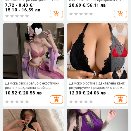
за ролева игра Ball Queen – тясно
комплект бельо, прозрачен три-
прилепнал, прозрачен полиестер
частен дизайн, полиестер
7.72 - 8.48
€
/
28.69
€
/
56.11 лв
бельо
15.10 - 16.59 лв
add_shopping_cart
add_shopping_cart
Дамска секси бельо с екзотични
Дамско бюстие с дантелена кант,
ресни и разделена кройка,
регулируеми презрамки с форма
вдъхновено от антична Дунхуан
на Y, чашка 1/2, основен плат
10.52
€
/
20.58 лв
12.30
€
/
24.06 лв
Феитиан танцова рокля •
Nylon, подплата Nylon
add_shopping_cart
add_shopping_cart
полиестер • 90–95% полиестер