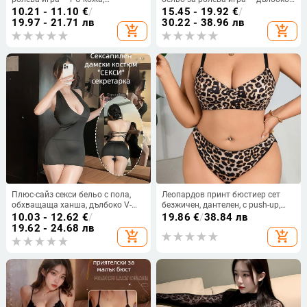
полиестер, Night Fun
V-деколте, разкриващ горнище,
10.21 - 11.10
€
/
15.45 - 19.92
€
/
полиестер, за жени
19.97 - 21.71 лв
30.22 - 38.96 лв
add_shopping_cart
add_shopping_cart
Плюс-сайз секси бельо с пола,
Леопардов принт бюстиер сет
обхващаща ханша, дълбоко V-
безжичен, дантелен, с push-up,
образно деколте, униформа за
чаши с пълен обем, закопчаване
10.03 - 12.62
€
/
19.86
€
/
38.84 лв
ролева игра
на гърба с куки
19.62 - 24.68 лв
add_shopping_cart
add_shopping_cart