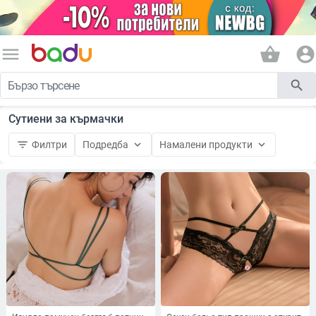
menu
shopping_basket
account_circle
search
Сутиени за кърмачки
filter_list
keyboard_arrow_down
keyboard_arrow_down
Филтри
Подредба
Намалени продукти