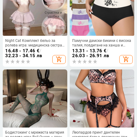
Night Cat Комплект бельо за
Памучни дамски бикини с висока
ролева игра: медицинска сестра
талия, повдигане на ханша и
– полиестер, основен състав 80–
контрол на корема, дишаща
16.48 - 17.46
€
/
13.31 - 13.76
€
/
90%
памучна тъкан
32.23 - 34.15 лв
26.03 - 26.91 лв
add_shopping_cart
add_shopping_cart
Бодистокинг с мрежеста материя
Леопардов принт дантелен