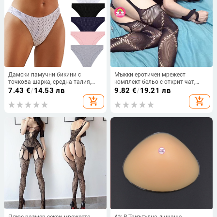
Дамски памучни бикини с
Мъжки еротичен мрежест
точкова шарка, средна талия,
комплект бельо с открит чат,
антибактериални, стягащи
двусекционен комплект
7.43
€
/
14.53 лв
9.82
€
/
19.21 лв
корема, памук 95–100%
add_shopping_cart
add_shopping_cart
Плюс размер секси мрежесто
Atr-R Триъгълна дишаща