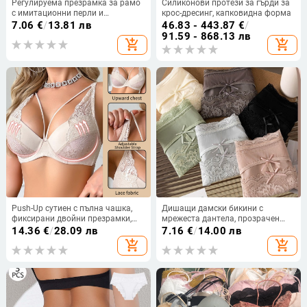
Регулируема презрамка за рамо
Силиконови протези за гърди за
с имитационни перли и
крос-дресинг, капковидна форма
отстранима верига за горно
7.06
€
/
13.81 лв
46.83 - 443.87
€
/
облекло (ST250207)
91.59 - 868.13 лв
add_shopping_cart
add_shopping_cart
Push-Up сутиен с пълна чашка,
Дишащи дамски бикини с
фиксирани двойни презрамки,
мрежеста дантела, прозрачен
задна двойна кука и закопчаване
ефект, френски стил лукс,
14.36
€
/
28.09 лв
7.16
€
/
14.00 лв
(Материя: нейлон 80–90%;
антибактериална вложка в
add_shopping_cart
add_shopping_cart
Подплата: спандекс; Чашка:
интимната зона
пълна; Тип чашка: тънко
формована)