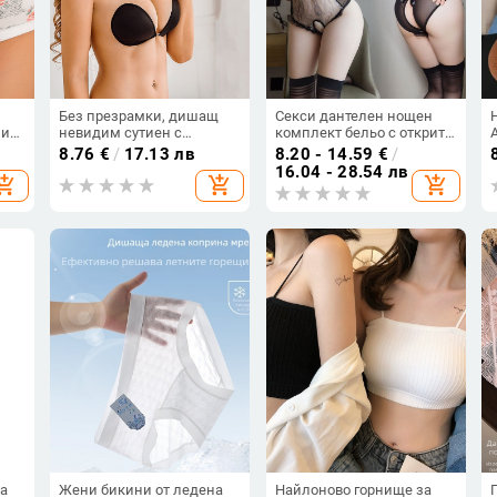
Без презрамки, дишащ
Секси дантелен нощен
 и
невидим сутиен с
комплект бельо с открит
повдигащ механизъм и
чатал, костюм
8.76
€
/
17.13 лв
8.20 - 14.59
€
/
ям
сватбена рокля,
камериерка за ролеви
16.04 - 28.54 лв
hopping_cart
add_shopping_cart
add_shopping_cart
.
силиконов сутиен,
игри
неплъзгащ се пластир за
гърди, пластир за гърди
а
Жени бикини от ледена
Найлоново горнище за