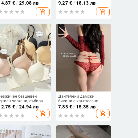
полиестер 70–80%
чашки, Milk Silk,
14.87
€
/
29.08 лв
9.27
€
/
18.13 лв
съдържание, униформен
полиестер 95–100%, стил
add_shopping_cart
add_shopping_cart
стил, за жени
vest, японски стил
Безжичен безшевен
Дантелени дамски
сутиен за жени, събира
бикини с кръстосани
страничните гърди, чашка
презрамки и ажурни
12.75
€
/
24.94 лв
7.85
€
/
15.35 лв
3/4, секси бюстгальтер
детайли, френски стил,
add_shopping_cart
add_shopping_cart
женствен силует, средна
талия, триъгълна кройка,
луксозно излъчване.