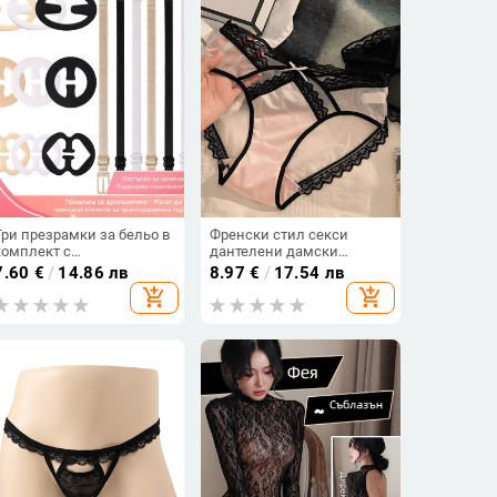
Три презрамки за бельо в
Френски стил секси
комплект с
дантелени дамски
противохлъзгащи
бикини с мрежеста
7.60
€
/
14.86 лв
8.97
€
/
17.54 лв
катарами и невидими
материя и памучна
add_shopping_cart
add_shopping_cart
закопчалки
вложка, триъгълна кройка