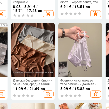
и,
коприна с
бюст – корсет-лента, стил
антибактериални
жилетка, чашка 3/4, тънък
8.03 - 8.91
€
/
6.91
€
/
13.51 лв
иска
свойства, дишащи,
формован модел, дишащо
15.71 - 17.43 лв
hopping_cart
add_shopping_cart
add_shopping_cart
ьо
висока еластичност и
и безшевно
комфорт без притискане;
памучна чатална
подплата.
Дамски безшевни бикини
Френски стил лилаво
от найлон, средна талия,
таро сатенени дантелени
антибактериални и
дамски прашки, ниска
11.09
€
/
21.69 лв
8.09
€
/
15.82 лв
дишащи, сатен Ice Silk
талия, дишаща памучна
hopping_cart
add_shopping_cart
add_shopping_cart
повърхност, подплата от
вложка
мулберска коприна