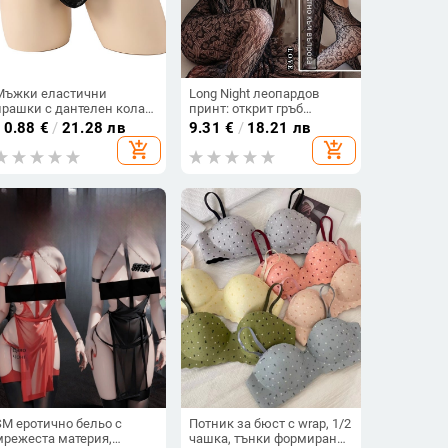
Мъжки еластични
Long Night леопардов
прашки с дантелен колан
принт: открит гръб
и изрязани панели
бодистокинг с чорапи и
10.88
€
/
21.28 лв
9.31
€
/
18.21 лв
мрежест дизайн –
add_shopping_cart
add_shopping_cart
дамско бельо
SM еротично бельо с
Потник за бюст с wrap, 1/2
мрежеста материя,
чашка, тънки формирани