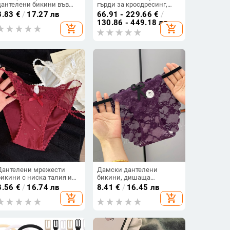
дантелени бикини във
гърди за кросдресинг,
френски стил, прозрачен
половин тяло, за мъже в
8.83
€
/
17.27 лв
66.91 - 229.66
€
/
мрежест дизайн, памучна
женски образ, cosplay
130.86 - 449.18 лв
add_shopping_cart
add_shopping_cart
вложка, антибактериални
гърди и подплънки за
бюст
Дантелени мрежести
Дамски дантелени
бикини с ниска талия и
бикини, дишаща
тънки презрамки
мрежеста част, удължен
8.56
€
/
16.74 лв
8.41
€
/
16.45 лв
чат, безшевно, лек летен
add_shopping_cart
add_shopping_cart
модел