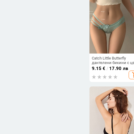
Catch Little Butterfly
дантелени бикини с ц
и мрежа, секси
9.15
€
/
17.90 лв
презрамки, ниска тал
add_s