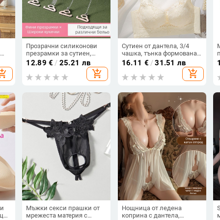
Прозрачни силиконови
Сутиен от дантела, 3/4
презрамки за сутиен,
чашка, тънка формована
невидими и против
чашка, повдигащ и
12.89
€
/
25.21 лв
16.11
€
/
31.51 лв
н
изплъзване, удължени
дишащ дизайн,
hopping_cart
add_shopping_cart
add_shopping_cart
заменящи тънки
фиксирани двойни
н
презрамки, прозрачен
презрамки, четири реда
дизайн за видимо носене
катарами на гърба
ки
Мъжки секси прашки от
Нощница от ледена
це,
мрежеста материя с
коприна с дантела,