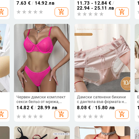
и,
прозрачен дизайн и
прозираща, 80-90%
7.63
€
/
14.92 лв
11.73 - 12.84
€
/
открита зона
полиестер, сладък
22.94 - 25.11 лв
hopping_cart
add_shopping_cart
add_shopping_cart
женски стил
Червен дамски комплект
Дамски сатенени бикини
секси бельо от мрежа,
с дантела във формата на
прозрачен, с банели, 2
сърце и двойна панделка,
14.82
€
/
28.99 лв
8.08
€
/
15.80 лв
части
антибактериално бельо,
hopping_cart
add_shopping_cart
add_shopping_cart
меко нюд усещане