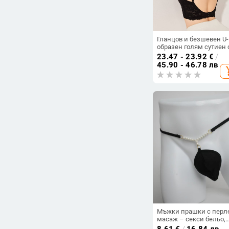
Гланцов и безшевен U-
образен голям сутиен 
гол гръб, секси бельо с
23.47 - 23.92
€
/
повдигащ ефект, дамс
45.90 - 46.78 лв
add_s
дантелен невидим сут
90CD 95CD
Мъжки прашки с перл
масаж – секси бельо,
полиестер
8.61
€
/
16.84 лв