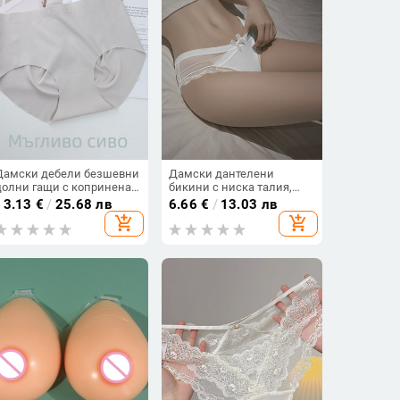
Дамски дебели безшевни
Дамски дантелени
долни гащи с копринена
бикини с ниска талия,
чатална вложка –
памучно чатало, дишащи,
13.13
€
/
25.68 лв
6.66
€
/
13.03 лв
усещане за гола кожа,
найлонова дантела, 41-
add_shopping_cart
add_shopping_cart
леки, японски стил,
50d
средна талия