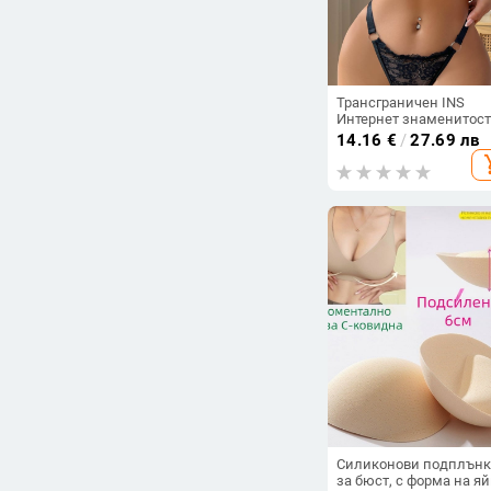
Трансграничен INS
Интернет знаменитост
Европейски и
14.16
€
/
27.69 лв
американски дантеле
add_s
бродиран момичешки
мрежест перспективе
секси бельо от 2 части
XYM1127
Силиконови подплън
за бюст, с форма на яй