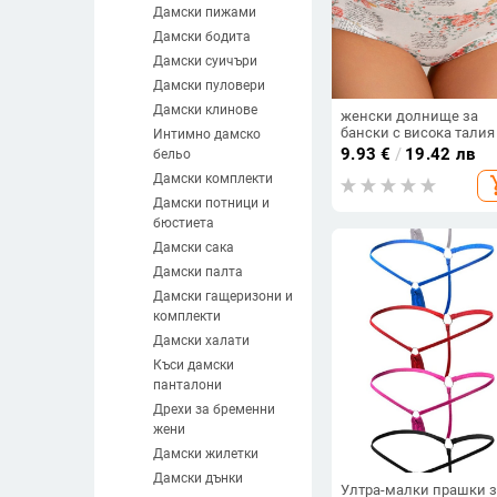
Дамски пижами
Дамски бодита
Дамски суичъри
Дамски пуловери
Дамски клинове
женски долнище за
бански с висока талия
Интимно дамско
контрол на корема,
9.93
€
/
19.42 лв
бельо
триъгълна кройка, гол
Дамски комплекти
add_s
принт, цветни блокове
Дамски потници и
бюстиета
Дамски сака
Дамски палта
Дамски гащеризони и
комплекти
Дамски халати
Къси дамски
панталони
Дрехи за бременни
жени
Дамски жилетки
Дамски дънки
Ултра-малки прашки з