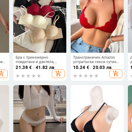
Бра с триизмерно
Трансграничен Amazon
ветя
повдигане и дантела,
ултратънък секси сутиен
чашка 1/2, свалящи се
с голям размер, секси,
21.38
€
/
41.82 лв
10.24
€
/
20.03 лв
ия
двойни презрамки,
секси бельо с дантела,
hopping_cart
add_shopping_cart
add_shopping_cart
дишащ нейлон и дантела,
безшевен, красив гръб
антихлъзгаща опора за
гръб