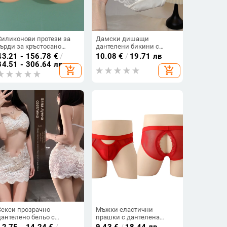
Силиконови протези за
Дамски дишащи
гърди за кръстосано
дантелени бикини с
обличане, едно цяло
ниска талия, с изрязани
43.21 - 156.78
€
/
10.08
€
/
19.71 лв
изделие, форма на капка
детайли, нежни към
84.51 - 306.64 лв
add_shopping_cart
add_shopping_cart
вода
кожата и удобни
Секси прозрачно
Мъжки еластични
дантелено бельо с
прашки с дантелена
бродерия, прозрачна
мрежа
12.75 - 14.24
€
/
9.43
€
/
18.44 лв