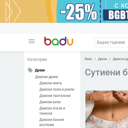
menu
Badu
Дрехи
Дамски д
Категории
Сутиени б
local_offer
Дрехи
Дамски дрехи
Дамски якета
Дамски поли и рокли
Дамски панталони
Дамски ризи
Дамски блузи и
тениски
Дамски бански
костюми