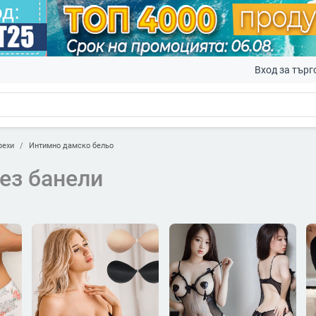
Вход за търг
рехи
Интимно дамско бельо
ез банели