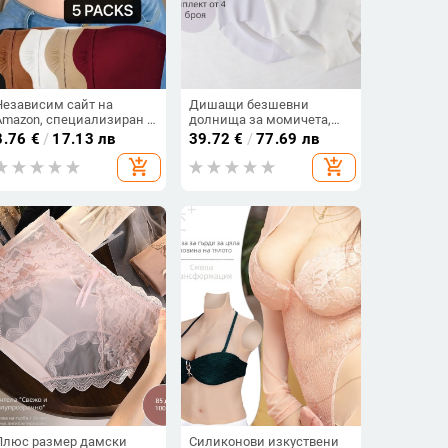
Независим сайт на
Дишащи безшевни
Amazon, специализиран в
долнища за момичета,
сутиени за големи
средна талия, едно парче
8.76
€
/
17.13 лв
39.72
€
/
77.69 лв
размери без презрамки, с
add_shopping_cart
add_shopping_cart
корсет и закопчаване
отпред, с пуш-ъп ефект и
красив дизайн на гърба
за износ.
Плюс размер дамски
Силиконови изкуствени