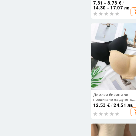
дебели, самозалепващ
7.31 - 8.73
€
/
дишащи, невидими
14.30 - 17.07 лв
add_s
Дамски бикини за
повдигане на дупето,
ниска талия
12.53
€
/
24.51 лв
add_s