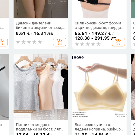
Дамски дантелени
Силиконови бюст форми
с
бикини с ажурни отвори,
с кръгло деколте, твърдо
дишащи, ниска талия,
ядро, размери C/D/F,
8.61
€
/
16.84 лв
65.64 - 149.27
€
/
ки
памучно чатче
вмъкване за бюст
128.38 - 291.95 лв
hopping_cart
add_shopping_cart
add_shopping_cart
иен
ен
Потник от модал с
Безшевен сутиен от
подплънки за бюст, лятна
ледена коприна, push-up
основна дреха за носене
за малък бюст, летен
17.06 - 19.37
€
/
11.35 - 14.86
€
/