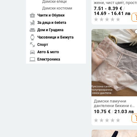
Дамски елеци
жени, чист цвят, прост
универсални, тениски,
7.51 - 8.39
€
/
Дамски костюми
секси, едноредни, с н
14.69 - 16.41 лв
business_center
Чанти и Обувки
add_s
талия, секси мини бел
child_friendly
За деца и бебета
weekend
Дом и Градина
watch
Часовници и Бижута
fitness_center
Спорт
directions_car
Авто & мото
laptop
Електроника
spa
Здраве и красота
pets
Домашни любимци
Изчисти филтрите
Дамски памучни
дантелени бикини с
arrow_drop_down
Подредба
средна талия,
10.75
€
/
21.03 лв
полупрозрачна мрежа,
add_s
дишащи,
compare_arrows
Съвпадение
антибактериални,
флорална шарка
arrow_upward
Възходяща цена