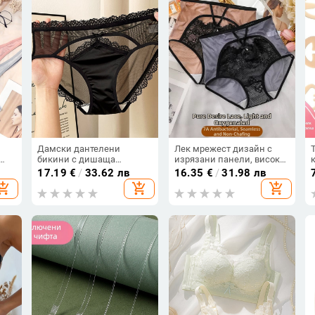
Дамски дантелени
Лек мрежест дизайн с
бикини с дишаща
изрязани панели, висока
мулберри коприна и
талия за стягане на
17.19
€
/
33.62 лв
16.35
€
/
31.98 лв
сатенова вложка, средна
корема, дамски бикини с
hopping_cart
add_shopping_cart
add_shopping_cart
талия, едноцветни
повдигащ ефект, дантела,
дишащи, плюс размер
ки