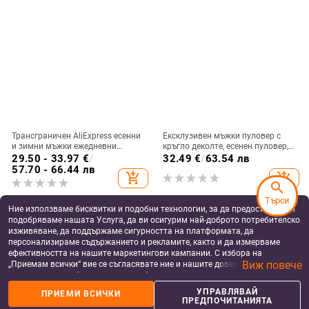
Трансграничен AliExpress есенни
Ексклузивен мъжки пуловер с
и зимни мъжки ежедневни
кръгло деколте, есенен пуловер,
жилетки с качулка, големи
модерен, ежедневен, модерен,
29.50 - 33.97
€
/
32.49
€
/
63.54 лв
размери, мъжки коралов полар,
универсален, с дълъг ръкав,
57.70 - 66.44 лв
add_shopping_cart
add_shopping_cart
модно топло палто сега
тениска с дълъг ръкав
search
Търси
Ние използваме бисквитки и подобни технологии, за да предоставяме и
подобряваме нашата Услуга, да ви осигурим най-доброто потребителско
изживяване, да поддържаме сигурността на платформата, да
персонализираме съдържанието и рекламите, както и да измерваме
ефективността на нашите маркетингови кампании. С избора на
Виж повече
„Приемам всички“ вие се съгласявате ние и нашите доверени партньори
да съхраняваме бисквитки и подобни технологии на вашето устройство
за рекламни и аналитични цели. Можете по всяко време да управлявате
УПРАВЛЯВАЙ
ПРИЕМИ ВСИЧКИ
more_vert
своите предпочитания, като натиснете „Управлявай предпочитанията“.
more
Още от Мъжки суичъри
ПРЕДПОЧИТАНИЯТА
За повече информация, моля, вижте нашата
Политика за защита на