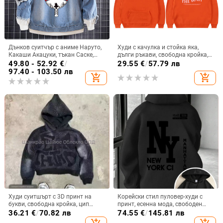
Дънков суитчър с аниме Наруто,
Худи с качулка и стойка яка,
Какаши Акацуки, тъкан Саске,
дълги ръкави, свободна кройка,
периферно, модно дънково яке,
печат/рисуван дизайн, джоб
49.80 - 52.92
€
/
29.55
€
/
57.79 лв
дрехи
патч, спортен стил, за възрастни
97.40 - 103.50 лв
add_shopping_cart
add_shopping_cart
Худи суитшърт с 3D принт на
Корейски стил пуловер-худи с
букви, свободна кройка, цип
принт, есенна мода, свободен
отпред, триизмерен джоб с
силует, полиестер 96%
36.21
€
/
70.82 лв
74.55
€
/
145.81 лв
апликация