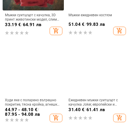
Мъжки суитшърт с качулка, 3D
Мъжки ежедневен костюм
принт животински модел, слим
кройка, полиестер 96%+, тънък
51.04
€
/
99.83 лв
33.19
€
/
64.91 лв
плат, кръгло деколте, подходящ
add_shopping_cart
add_shopping_cart
за пролет и есен
Худи яке с поларено вътрешно
Ежедневен мъжки суитшърт с
покритие, тясна кройка, агнешка
качулка Joker, европейски и
вълна 96%+, цип отпред
американски, улична мода,
44.97 - 48.10
€
/
31.40
€
/
61.41 лв
мъжки, горещо продаван 3D
87.95 - 94.08 лв
add_shopping_cart
add_shopping_cart
дигитален печат