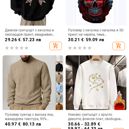
Дамски суитшърт с качулка и
Пуловер с качулка с качулка и 3D
леопардов принт, ежедневен
принт на черепа, тема
пуловер с дълъг ръкав
„трансграничен“
29.26
€
/
57.23 лв
30.21
€
/
59.09 лв
add_shopping_cart
add_shopping_cart
Пуловер суичър с висока яка,
Унисекс суитшърт с кръгло
жакардова текстура, 95%
деколте, флисов плат, свободна
полиестер, свободен силует,
кройка, дълги ръкави, принт с
40.97
€
/
80.13 лв
30.66 - 32.89
€
/
дълги ръкави
пеперудено сърце
59.97 - 64.33 лв