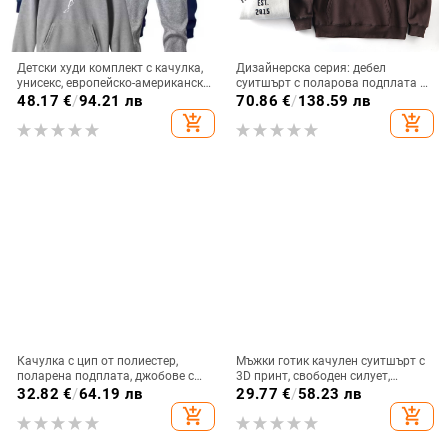
Детски худи комплект с качулка,
Дизайнерска серия: дебел
унисекс, европейско-американски
суитшърт с поларова подплата и
стил, пуловер, полиестер 96%+,
качулка за мъже – есенно-зимно
48.17
€
/
94.21 лв
70.86
€
/
138.59 лв
есен
ежедневие
add_shopping_cart
add_shopping_cart
Качулка с цип от полиестер,
Мъжки готик качулен суитшърт с
поларена подплата, джобове с
3D принт, свободен силует,
патч‑кармани, свободен силует
полиестер 96%+
32.82
€
/
64.19 лв
29.77
€
/
58.23 лв
add_shopping_cart
add_shopping_cart