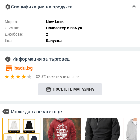
settings
Спецификации на продукта
Марка:
New Look
Състав:
Полиестер и памук
Джобове:
2
Яка:
Качулка
info
Информация за търговец
store
badu.bg
82.8% позитивни оценки
storefront
ПОСЕТЕТЕ МАГАЗИНА
more
Може да харесате още