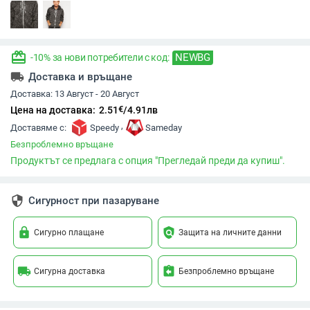
redeem
NEWBG
-10% за нови потребители с код:
local_shipping
Доставка и връщане
Доставка:
13 Август - 20 Август
€
Цена на доставка:
2.51
/
4.91
лв
,
Доставяме с:
Speedy
Sameday
Безпроблемно връщане
Продуктът се предлага с опция "Прегледай преди да купиш".
security
Сигурност при пазаруване
lock
policy
Сигурно плащане
Защита на личните данни
local_shipping
assignment_return
Сигурна доставка
Безпроблемно връщане