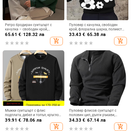
Ретро бродиран суитшърт с
Пуловер с качулка, свободен
качулка – свободен крой,
крой, флорална шарка, полиестер
корейски стил, памук 55% /
96%+, тегло 250–300 g
65.61
€
/
128.32 лв
33.43
€
/
65.38 лв
полиестер 45%, 180–200 g/m²
add_shopping_cart
add_shopping_cart
Мъжки суитшърт с флис
Пуловер флисов суитшърт с
подплата, дебел и топъл, кръгло
половин цип, дълги ръкави,
деколте, свободен силует, дълги
свободна кройка, без подплата,
39.91
€
/
78.06 лв
34.33
€
/
67.14 лв
ръкави, плюс размер, зима,
джоб за ръка, 96% полиестер
add_shopping_cart
add_shopping_cart
ежедневен стил