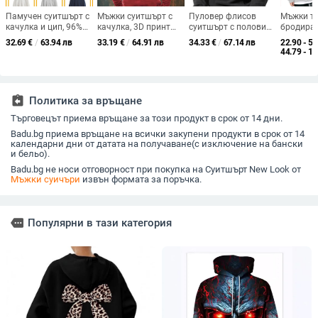
Памучен суитшърт с
Мъжки суитшърт с
Пуловер флисов
Мъжки те
качулка и цип, 96%
качулка, 3D принт
суитшърт с половин
бродиран
памук, вътрешна
животински модел,
цип, дълги ръкави,
пуловере
32.69
€
/
63.94 лв
33.19
€
/
64.91 лв
34.33
€
/
67.14 лв
22.90 - 59
памучна подплата,
слим кройка,
свободна кройка, без
качулка,
44.79 - 1
3D джобове, метални
полиестер 96%+,
подплата, джоб за
подплата
детайли, свободна
тънък плат, кръгло
ръка, 96% полиестер
70%, кен
кройка
деколте, подходящ
за пролет и есен
assignment_return
Политика за връщане
Търговецът приема връщане за този продукт в срок от 14 дни.
Badu.bg приема връщане на всички закупени продукти в срок от 14
календарни дни от датата на получаване(с изключение на бански
и бельо).
Badu.bg не носи отговорност при покупка на Суитшърт New Look от
Мъжки суичъри
извън формата за поръчка.
more
Популярни в тази категория