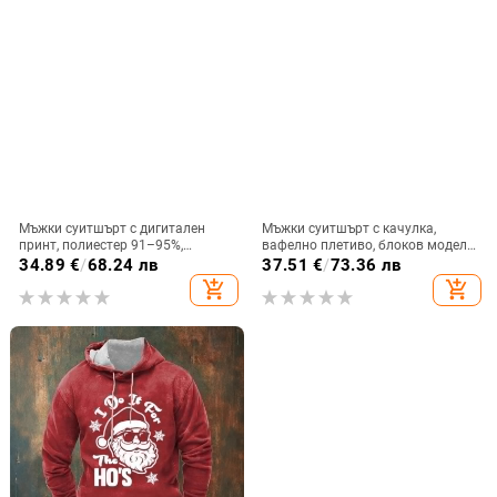
Мъжки суитшърт с дигитален
Мъжки суитшърт с качулка,
принт, полиестер 91–95%,
вафелно плетиво, блоков модел,
качулка, цип, свободна кройка
полиестерна материя, жакардова
34.89
€
/
68.24 лв
37.51
€
/
73.36 лв
изработка
add_shopping_cart
add_shopping_cart