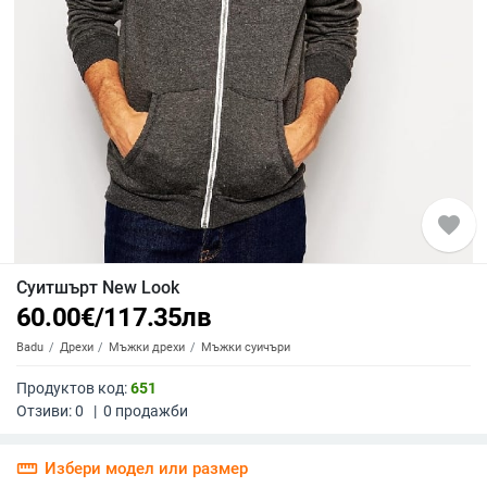
favorite
Суитшърт New Look
60.00
€
/
117.35
лв
Badu
Дрехи
Мъжки дрехи
Мъжки суичъри
Продуктов код:
651
Отзиви:
0
|
0
продажби
straighten
Избери модел или размер