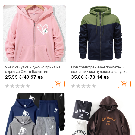
Яке с качулка и джоб с принт на
Нов трансграничен пролетен и
сърце за Свети Валентин
есенен мъжки пуловер с качулка
и цип, мъжки спортен ежедневен
25.55
€
/
49.97 лв
35.86
€
/
70.14 лв
пуловер с качулка
add_shopping_cart
add_shopping_cart