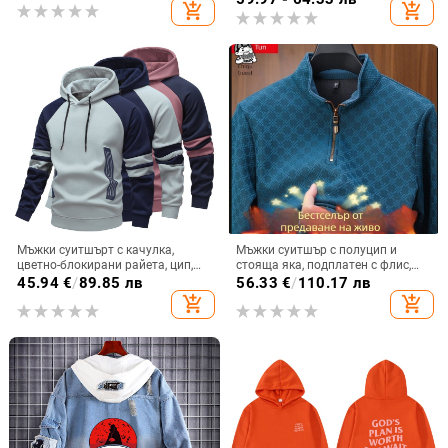
add_shopping_cart
add_shopping_cart
Мъжки суитшърт с качулка,
Мъжки суитшър с полуцип и
цветно-блокирани райета, цип,
стояща яка, подплатен с флис,
свободна кройка, дълъг ръкав
топло зимно базово горнище,
45.94
€
/
89.85 лв
56.33
€
/
110.17 лв
дълъг ръкав
add_shopping_cart
add_shopping_cart