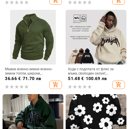
add_shopping_cart
add_shopping_cart
Мъжки есенно-зимни есенно-
Худи с подплата от флис за
зимни топли, широки,
мъже, свободен силует,
едноцветни, ежедневни якета за
бродирани букви и 3D джоб
36.66
€
/
71.70 лв
51.48
€
/
100.69 лв
открито, европейски и
кенгуру
add_shopping_cart
add_shopping_cart
американски стил