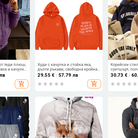
т теди плюш,
Худи с качулка и стойка яка,
Корейски сти
вка и качулка
дълги ръкави, свободна кройка,
суитшърт, пол
печат/рисуван дизайн, джоб
дебел зимен с
 лв
29.55
€
/
57.79 лв
30.73
€
/
60
патч, спортен стил, за възрастни
свободен моде
add_shopping_cart
add_shopping_cart