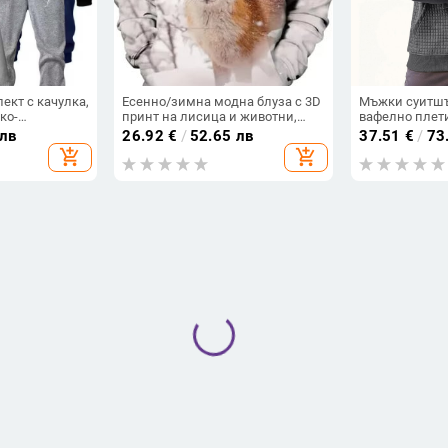
ект с качулка,
Есенно/зимна модна блуза с 3D
Мъжки суитшър
ко-
принт на лисица и животни,
вафелно плети
 пуловер,
унисекс, ежедневна блуза за
полиестерна м
 лв
26.92
€
/
52.65 лв
37.51
€
/
73
сен
двойки, мъжко облекло
жакардова из
add_shopping_cart
add_shopping_cart
чулен памучен
Мъжки суитшърт с качулка,
Европейски и