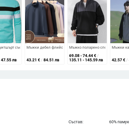
, V‑образно деколте, за мъже, пролетно‑есен стил, чиста кройка, ретр
 кръгло деколте, свободен силует, дълги ръкави, едноцветен, джоб тип
итшърт със цветни блокове и патчворк, кръгло деколте, дълги ръкави, п
Мъжки дебел флийсов пуловер с полузип и стояща яка, 
Мъжко поларено спортно яке с як
Мъжки кар
69.08 - 74.44
€
/
47.55 лв
43.21
€
/
84.51 лв
135.11 - 145.59 лв
42.57
€
/
Състав:
60% памук