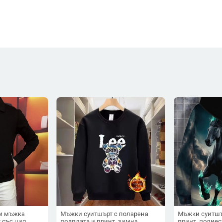
м мъжка
Мъжки суитшърт с поларена
Мъжки суитшъ
t със цип
подплата и принт, зимна
принт, полиес