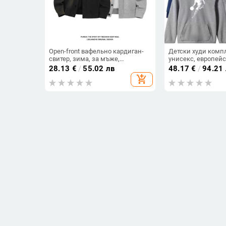
Open-front вафельно кардиган-
Детски худи компл
свитер, зима, за мъже,
унисекс, европейс
полиестер 96%+, 180–250 g
американски стил,
28.13
€
/
55.02 лв
48.17
€
/
94.21
полиестер 96%+, е
add_shopping_cart
Мъжки дебел флисов суитшърт
Корейски стил ка