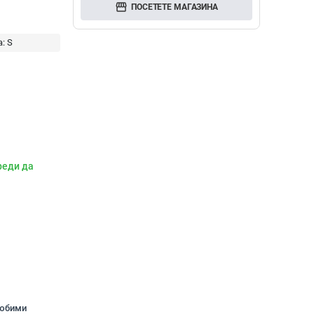
storefront
ПОСЕТЕТЕ МАГАЗИНА
а:
S
реди да
любими