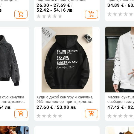
пейски стил,
топлина, свободна кройка
качулка, цип,
/
26.80 - 27.69
€
/
34.89
€
/
68
в
52.42 - 54.16 лв
add_shopping_cart
add_shopping_cart
е със качулка
Худи с джоб кенгуру и качулка,
Мъжки суитшър
-лято, тежко
96% полиестер, принт, кръгло
свободен силу
лен стил,
деколте
пролетен ежед
64 лв
27.60
€
/
53.98 лв
47.42
€
/
92
и стил
полиестер
add_shopping_cart
add_shopping_cart