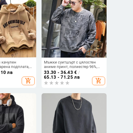
л качулен
Мъжки суитшърт с цялостен
арена подплата,
аниме принт, полиестер 96%,
лой, унисекс
250–300 г, пролетно‑есенен стил
.10 лв
33.30 - 36.43
€
/
л, полиестер 90%
65.13 - 71.25 лв
add_shopping_cart
add_shopping_cart