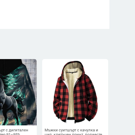
рт с дигитален
Мъжки суитшърт с качулка и
тер 91–95%,
цип, клетъчен принт, полиестер