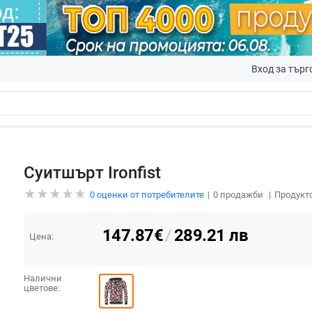
Вход за търг
Суитшърт Ironfist
0
оценки от потребителите
0
продажби
Продукто
147.87
€
/
289.21
лв
Цена:
Налични
цветове: