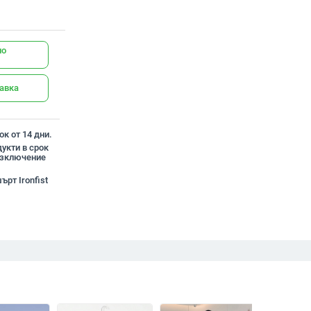
но
тавка
к от 14 дни.
укти в срок
 изключение
ърт Ironfist