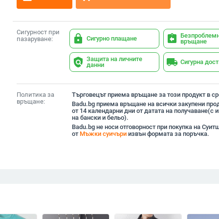
Сигурност при
Безпроблем
lock
assignment_return
Сигурно плащане
пазаруване:
връщане
Защита на личните
policy
local_shipping
Сигурна дос
данни
Политика за
Търговецът приема връщане за този продукт в сро
връщане:
Badu.bg приема връщане на всички закупени прод
от 14 календарни дни от датата на получаване(с
на бански и бельо).
Badu.bg не носи отговорност при покупка на Суитш
от
Мъжки суичъри
извън формата за поръчка.