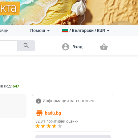
овци
Помощ
/
Български
/
EUR
search
account_circle
shopping_basket
Вход
в код:
647
info
Информация за търговец
store
badu.bg
82.8% позитивни оценки