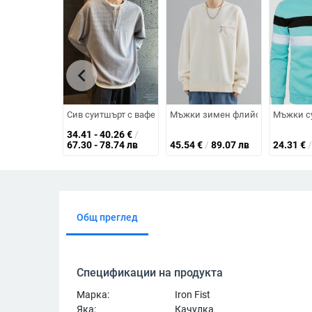
chevron_left
Сив суитшърт с вафелно плетиво и имитация на две части
Мъжки зимен флийсов суитшърт с
Мъжки су
34.41 - 40.26
€
/
67.30 - 78.74 лв
45.54
€
/
89.07 лв
24.31
€
/
Общ преглед
Спецификации на продукта
Марка:
Iron Fist
Яка:
Качулка