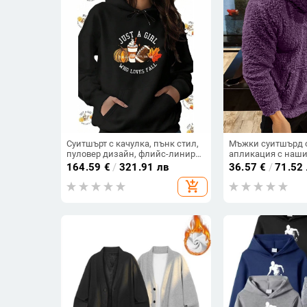
Суитшърт с качулка, пънк стил,
Мъжки суитшърд о
пуловер дизайн, флийс-линиран
апликация с наши
полиестер 96%+, есенна
с връзки
164.59
€
/
321.91 лв
36.57
€
/
71.52
употреба
add_shopping_cart