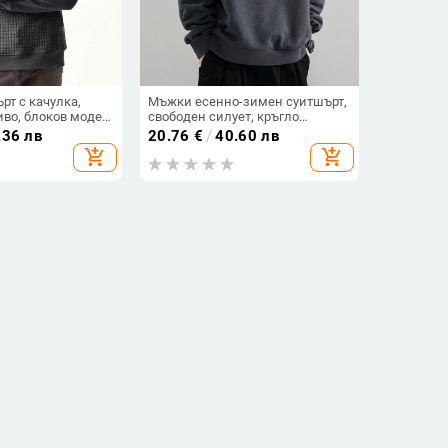
т с качулка,
Мъжки есенно-зимен суитшърт,
во, блоков модел,
свободен силует, кръгло
атерия,
деколте, дълъг ръкав, еднотонен
.36 лв
20.76
€
/
40.60 лв
работка
базов топ
add_shopping_cart
add_shopping_cart
 американски
Ежедневен мъжки суитшърт с