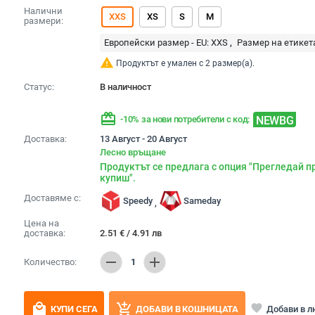
Налични
XXS
XS
S
M
размери:
Европейски размер - EU:
XXS
Размер на етикет
warning
Продуктът е умален с 2 размер(а).
Статус:
В наличност
redeem
NEWBG
-10% за нови потребители с код:
Доставка:
13 Август - 20 Август
Лесно връщане
Продуктът се предлага с опция "Прегледай п
купиш".
Доставяме с:
Speedy
Sameday
,
Цена на
доставка:
2.51
€
/
4.91
лв
remove
add
Количество:
1
local_mall
add_shopping_cart
favorite
Добави в 
КУПИ СЕГА
ДОБАВИ В КОШНИЦАТА