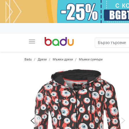
menu
Badu
Дрехи
Мъжки дрехи
Мъжки суичъри