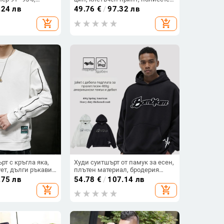
 свободна кройка
70%, свободен силует
.24 лв
49.76
€
/
97.32 лв
add_shopping_cart
add_shopping_cart
т с кръгла яка,
Худи суитшърт от памук за есен,
ет, дълги ръкави,
плътен материал, бродерия
невен топ,
върху кърпа, кадифени детайли,
.75 лв
54.78
€
/
107.14 лв
свободен силует
add_shopping_cart
add_shopping_cart