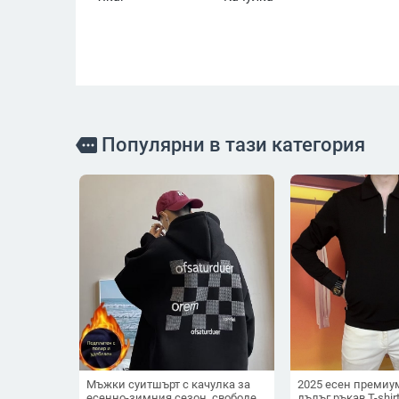
Популярни в тази категория
more
Мъжки суитшърт с качулка за
2025 есен премиу
есенно-зимния сезон, свободен
дълъг ръкав T-shir