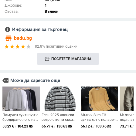
Джобове:
1
Състав:
Вълнен
info
Информация за търговец
store
badu.bg
82.8% позитивни оценки
storefront
ПОСЕТЕТЕ МАГАЗИНА
more
Може да харесате още
Памучен суитшърт с
Есен 2025 японски
Мъжки Slim-Fit
Мъжки с
бродирано лого на
ретро стил мъжки
суитшърт с поларена
подплате
конче, кръгло
суитшърт с райета и
подплата, Ramie
раглан р
53.29
€
/
104.23 лв
66.79
€
/
130.63 лв
56.12
€
/
109.76 лв
73.71
€
/
деколте, дълги
поло яка
Odell плат, висока
кръгла я
ръкави, тънък, за
яка, стил кардиган
зимен ст