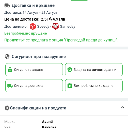
local_shipping
Доставка и връщане
Доставка:
14 Август - 21 Август
€
Цена на доставка:
2.51
/
4.91
лв
,
Доставяме с:
Speedy
Sameday
Безпроблемно връщане
Продуктът се предлага с опция "Прегледай преди да купиш".
security
Сигурност при пазаруване
lock
policy
Сигурно плащане
Защита на личните данни
local_shipping
assignment_return
Сигурна доставка
Безпроблемно връщане
settings
Спецификации на продукта
Марка:
Avanti
Яка:
Качулка