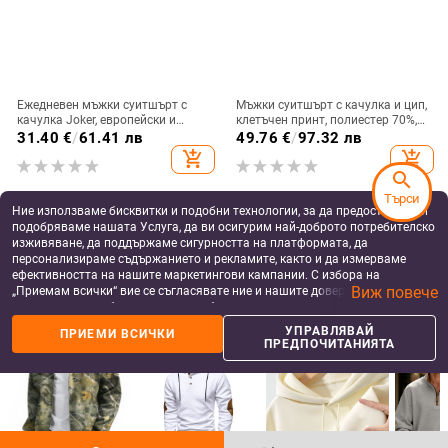
Ежедневен мъжки суитшърт с
Мъжки суитшърт с качулка и цип,
качулка Joker, европейски и
клетъчен принт, полиестер 70%,
американски, улична мода,
свободен силует
31.40
€
/
61.41 лв
49.76
€
/
97.32 лв
мъжки, горещо продаван 3D
add_shopping_cart
add_shopping_cart
дигитален печат
search
Търси
Ние използваме бисквитки и подобни технологии, за да предоставяме и
подобряваме нашата Услуга, да ви осигурим най-доброто потребителско
изживяване, да поддържаме сигурността на платформата, да
персонализираме съдържанието и рекламите, както и да измерваме
ефективността на нашите маркетингови кампании. С избора на
Виж повече
„Приемам всички“ вие се съгласявате ние и нашите доверени партньори
да съхраняваме бисквитки и подобни технологии на вашето устройство
за рекламни и аналитични цели. Можете по всяко време да управлявате
УПРАВЛЯВАЙ
more_vert
ПРИЕМИ ВСИЧКИ
more
Още от Мъжки суичъри
своите предпочитания, като натиснете „Управлявай предпочитанията“.
ПРЕДПОЧИТАНИЯТА
За повече информация, моля, вижте нашата
Политика за защита на
данните
.