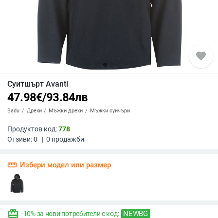
favorite
Суитшърт Avanti
47.98
€
/
93.84
лв
Badu
Дрехи
Мъжки дрехи
Мъжки суичъри
Продуктов код:
778
Отзиви:
0
|
0
продажби
straighten
Избери модел или размер
redeem
NEWBG
-10% за нови потребители с код: