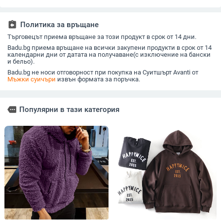
мъже
assignment_return
Политика за връщане
Търговецът приема връщане за този продукт в срок от 14 дни.
Badu.bg приема връщане на всички закупени продукти в срок от 14
календарни дни от датата на получаване(с изключение на бански
и бельо).
Badu.bg не носи отговорност при покупка на Суитшърт Avanti от
Мъжки суичъри
извън формата за поръчка.
more
Популярни в тази категория