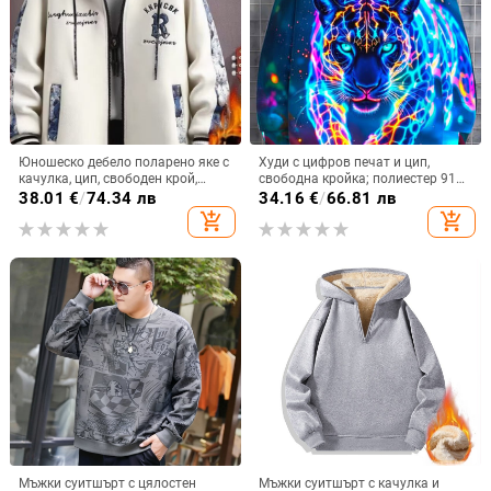
Юношеско дебело поларено яке с
Худи с цифров печат и цип,
качулка, цип, свободен крой,
свободна кройка; полиестер 91–
бродерия, полиестер 81–90%
95%; джоб 3D патч; за пролет и
38.01
€
/
74.34 лв
34.16
€
/
66.81 лв
есен
add_shopping_cart
add_shopping_cart
Мъжки суитшърт с цялостен
Мъжки суитшърт с качулка и