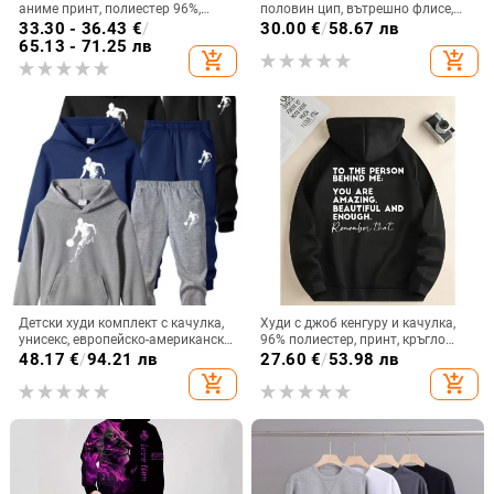
аниме принт, полиестер 96%,
половин цип, вътрешно флисе,
250–300 г, пролетно‑есенен стил
дълги ръкави, едноцветен,
33.30 - 36.43
€
/
30.00
€
/
58.67 лв
японски ретро стил
65.13 - 71.25 лв
add_shopping_cart
add_shopping_cart
Детски худи комплект с качулка,
Худи с джоб кенгуру и качулка,
унисекс, европейско-американски
96% полиестер, принт, кръгло
стил, пуловер, полиестер 96%+,
деколте
48.17
€
/
94.21 лв
27.60
€
/
53.98 лв
есен
add_shopping_cart
add_shopping_cart