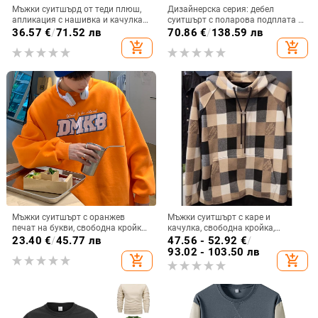
Мъжки суитшърд от теди плюш,
Дизайнерска серия: дебел
апликация с нашивка и качулка с
суитшърт с поларова подплата и
връзки
качулка за мъже – есенно-зимно
36.57
€
/
71.52 лв
70.86
€
/
138.59 лв
ежедневие
add_shopping_cart
add_shopping_cart
Мъжки суитшърт с оранжев
Мъжки суитшърт с каре и
печат на букви, свободна кройка,
качулка, свободна кройка,
пролетно-есенен стил, HK стил,
корейски стил, дълги ръкави,
23.40
€
/
45.77 лв
47.56 - 52.92
€
/
американски хай стрийт.
есенно-зимен сезон.
93.02 - 103.50 лв
add_shopping_cart
add_shopping_cart