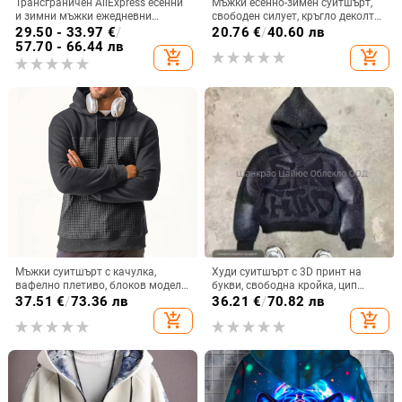
Трансграничен AliExpress есенни
Мъжки есенно-зимен суитшърт,
и зимни мъжки ежедневни
свободен силует, кръгло деколте,
жилетки с качулка, големи
дълъг ръкав, еднотонен базов
29.50 - 33.97
€
/
20.76
€
/
40.60 лв
размери, мъжки коралов полар,
топ
57.70 - 66.44 лв
add_shopping_cart
add_shopping_cart
модно топло палто сега
Мъжки суитшърт с качулка,
Худи суитшърт с 3D принт на
вафелно плетиво, блоков модел,
букви, свободна кройка, цип
полиестерна материя, жакардова
отпред, триизмерен джоб с
37.51
€
/
73.36 лв
36.21
€
/
70.82 лв
изработка
апликация
add_shopping_cart
add_shopping_cart