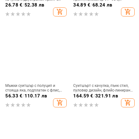
кола, Milk Silk плат, есен 2024.
качулка, цип, свободна кройка
26.78
€
/
52.38 лв
34.89
€
/
68.24 лв
add_shopping_cart
add_shopping_cart
Мъжки суитшър с полуцип и
Суитшърт с качулка, пънк стил,
стояща яка, подплатен с флис,
пуловер дизайн, флийс-линиран
топло зимно базово горнище,
полиестер 96%+, есенна употреба
56.33
€
/
110.17 лв
164.59
€
/
321.91 лв
дълъг ръкав
add_shopping_cart
add_shopping_cart