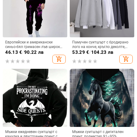
Европейски и американски
Памучен суитшърт с бродирано
синьо-бял гримасен лъв широк
лого на конче, кръгло деколте,
мъжки пуловер костюм
дълги ръкави, тънък, за мъже
46.13
€
/
90.22 лв
53.29
€
/
104.23 лв
ежедневен 3D дигитален печат
add_shopping_cart
add_shopping_cart
трансгранична електронна
търговия тема най-продавани
Мъжки ежедневен суитшърт с
Мъжки суитшърт с дигитален
качулка и двустранен принт с
принт, полиестер 91–95%,