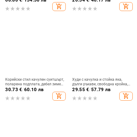
ежедневен стил
add_shopping_cart
add_shopping_cart
Корейски стил качулен суитшърт,
Худи с качулка и стойка яка,
поларена подплата, дебел зимен
дълги ръкави, свободна кройка,
слой, унисекс свободен модел,
печат/рисуван дизайн, джоб
30.73
€
/
60.10 лв
29.55
€
/
57.79 лв
полиестер 90%
патч, спортен стил, за възрастни
add_shopping_cart
add_shopping_cart