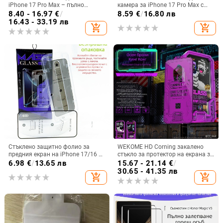
iPhone 17 Pro Max – пълно
камера за iPhone 17 Pro Max с
покритие, против падане
матова защита
8.40 - 16.97
€
/
8.59
€
/
16.80 лв
16.43 - 33.19 лв
add_shopping_cart
add_shopping_cart
Стъклено защитно фолио за
WEKOME HD Corning закалено
предния екран на iPhone 17/16 –
стъкло за протектор на екрана за
HD яснота, устойчивост на
iPhone — защита за
6.98
€
/
13.65 лв
15.67 - 21.14
€
/
надраскване, прахоустойчивост,
поверителност, пълно покритие
30.65 - 41.35 лв
add_shopping_cart
add_shopping_cart
удароустойчивост, пълно
покритие