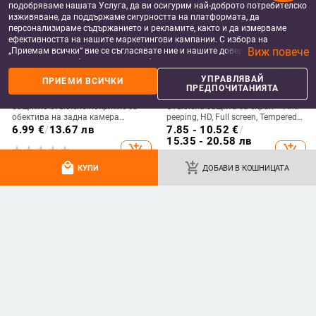
подобряваме нашата Услуга, да ви осигурим най-доброто потребителско
изживяване, да поддържаме сигурността на платформата, да
персонализираме съдържанието и рекламите, както и да измерваме
ефективността на нашите маркетингови кампании. С избора на
Виж повече
„Приемам всички“ вие се съгласявате ние и нашите доверени партньори
да съхраняваме бисквитки и подобни технологии на вашето устройство
за рекламни и аналитични цели. Можете по всяко време да управлявате
УПРАВЛЯВАЙ
ПРИЕМИ ВСИЧКИ
своите предпочитания, като натиснете „Управлявай предпочитанията“.
ПРЕДПОЧИТАНИЯТА
За повече информация, моля, вижте нашата
Политика за защита на
Защитно стъклено покритие за
Стъклена защита за екран – Anti-
данните
.
обектива на задна камера
peeping, HD, Full screen, Tempered
Motorola 40 Ultra – пълно
glass
6.99
€
/
13.67 лв
7.85 - 10.52
€
/
покритие, HD яснота, анти
15.35 - 20.58 лв
add_shopping_cart
add_shopping_cart
отпечатъци, удароустойчиво
local_mall
add_shopping_cart
КУПИ
ДОБАВИ В КОШНИЦАТА