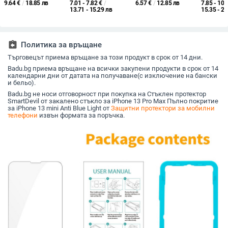
9.64
€
/
18.85 лв
7.01 - 7.82
€
/
6.57
€
/
12.85 лв
7.85 - 10.
стъкло — HD яснота,
камера, HD,
релефна текстура,
Tempered
13.71 - 15.29 лв
15.35 - 20
покритие
прахоустойчиво и
универсален
анти отпечатъци,
разходен филм за
антиотразително
машини за рязане на
филми
assignment_return
Политика за връщане
Търговецът приема връщане за този продукт в срок от 14 дни.
Badu.bg приема връщане на всички закупени продукти в срок от 14
календарни дни от датата на получаване(с изключение на бански
и бельо).
Badu.bg не носи отговорност при покупка на Стъклен протектор
SmartDevil от закалено стъкло за iPhone 13 Pro Max Пълно покритие
за iPhone 13 mini Anti Blue Light от
Защитни протектори за мобилни
телефони
извън формата за поръчка.