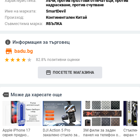
Характеристика:
лъчи, против пръстови отпечатъци, против
надраскване, против счупване
Име на марката:
SmartDevil
Произход:
Континентален Китай
Съвместима марка:
ЯБЪЛКА
info
Информация за търговец
store
badu.bg
82.8% позитивни оценки
storefront
ПОСЕТЕТЕ МАГАЗИНА
more
Може да харесате още
Apple iPhone 17
DJI Action 5 Pro
3M филм за заден
Стъклена
серия предно
закалено стъкло за
панел на телефон от
екран – A
защитно закалено
екран Pocket 3
изкуствена кожа с
HD, Full s