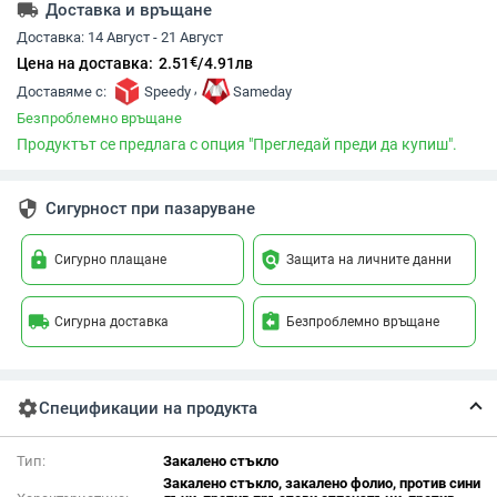
local_shipping
Доставка и връщане
Доставка:
14 Август - 21 Август
€
Цена на доставка:
2.51
/
4.91
лв
,
Доставяме с:
Speedy
Sameday
Безпроблемно връщане
Продуктът се предлага с опция "Прегледай преди да купиш".
security
Сигурност при пазаруване
lock
policy
Сигурно плащане
Защита на личните данни
local_shipping
assignment_return
Сигурна доставка
Безпроблемно връщане
settings
Спецификации на продукта
Тип:
Закалено стъкло
Закалено стъкло, закалено фолио, против сини