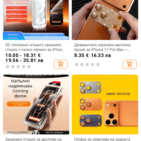
3D топлинно огънато закалено
Диамантено украсена метална
стъкло с пълно лепило за iPhone
броня за iPhone 17 Pro Max —
17 Pro Max, съвместимо с iPhone
интегриран филм за лещата,
10.00 - 18.31
€
/
8.35
€
/
16.33 лв
16Pm/15, инсталация без прах за
защита на задната камера, HD,
19.56 - 35.81 лв
add_shopping_cart
add_shopping_cart
секунди
удароустойчива и
прахоустойчива
Закалено стъкло за дисплея на
Плівка за обектива на задната