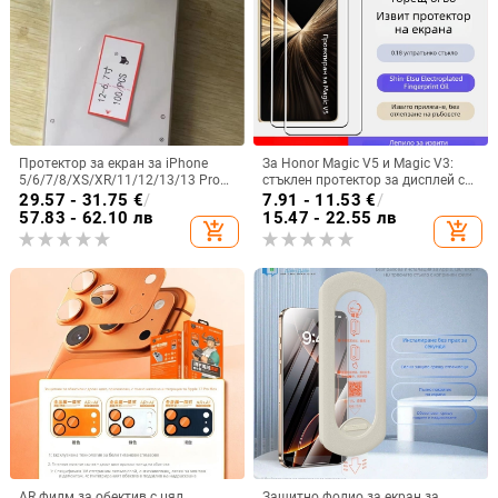
Протектор за екран за iPhone
За Honor Magic V5 и Magic V3:
5/6/7/8/XS/XR/11/12/13/13 Pro
стъклен протектор за дисплей с
серия
пълно залепване, UV защита, HD,
29.57 - 31.75
€
/
7.91 - 11.53
€
/
anti-peep
57.83 - 62.10 лв
15.47 - 22.55 лв
add_shopping_cart
add_shopping_cart
AR филм за обектив с цял
Защитно фолио за екран за