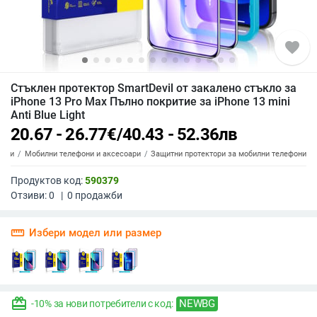
favorite
Стъклен протектор SmartDevil от закалено стъкло за
iPhone 13 Pro Max Пълно покритие за iPhone 13 mini
Anti Blue Light
20.67 - 26.77
€
/
40.43 - 52.36
лв
топи
Мобилни телефони и аксесоари
Защитни протектори за мобилни телефони
Продуктов код:
590379
Отзиви:
0
|
0
продажби
straighten
Избери модел или размер
redeem
NEWBG
-10% за нови потребители с код: