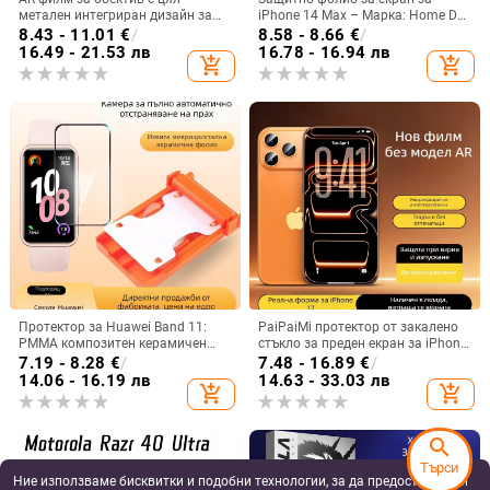
метален интегриран дизайн за
iPhone 14 Max – Марка: Home Dot
Apple устройства (универсален)
Dot – Материал: обикновен филм
8.43 - 11.01
€
/
8.58 - 8.66
€
/
— филм за обектив, HD, устойчив
– Тип филм: преден филм –
16.49 - 21.53 лв
16.78 - 16.94 лв
add_shopping_cart
add_shopping_cart
на драскотини, взривоустойчив,
Характеристики филма: бърза
прахоустойчив
инсталация
Протектор за Huawei Band 11:
PaiPaiMi протектор от закалено
PMMA композитен керамичен
стъкло за преден екран за iPhone
филм за предното покритие,
17 Pro Max – прахоиздръжлив,
7.19 - 8.28
€
/
7.48 - 16.89
€
/
съвместим с GT6-46/41
удароустойчив, пълно покритие
14.06 - 16.19 лв
14.63 - 33.03 лв
add_shopping_cart
add_shopping_cart
на екрана
search
Търси
Ние използваме бисквитки и подобни технологии, за да предоставяме и