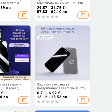
6 Pro Max със
5/6/7/8/XS/XR/11/12/13/13 Pro
fe и звезден
серия
.39 лв
29.57 - 31.75
€
/
57.83 - 62.10 лв
add_shopping_cart
add_shopping_cart
та за екран –
Защита на екрана за
, Full screen,
поверителност за iPhone 15 Pro –
s
четири страни 360°
€
/
6.71 - 6.92
€
/
антишпионираща защита,
58 лв
13.12 - 13.53 лв
add_shopping_cart
add_shopping_cart
предно стъкло