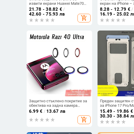
извити екрани Huawei Mate70
екран на iPhone –
Pro / P60 Pro – закалено, пълно
стъкло, HD яснота
21.78 - 38.82
€
/
8.28 - 12.79
€
/
залепване, анти отпечатъци,
поверителността,
42.60 - 75.93 лв
16.19 - 25.02 л
add_shopping_cart
защита от падане и прах
Защитно стъклено покритие за
Преден защитен 
обектива на задна камера
за iPhone 17 Pro/M
Motorola 40 Ultra – пълно
на закалено стъкл
6.99
€
/
13.67 лв
15.49 - 19.86
€
покритие, HD яснота, анти
антипръстови отп
30.30 - 38.84 л
add_shopping_cart
отпечатъци, удароустойчиво
прахоустойчив, ви