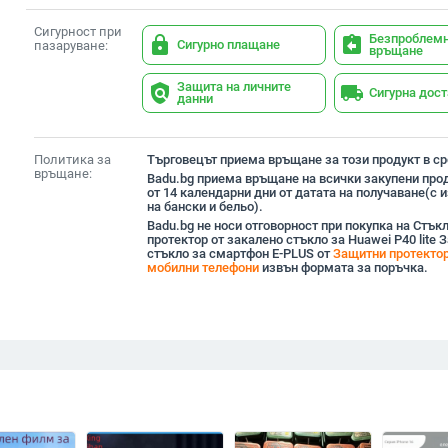
Сигурност при
Безпроблем
lock
assignment_return
Сигурно плащане
пазаруване:
връщане
Защита на личните
policy
local_shipping
Сигурна дос
данни
Политика за
Търговецът приема връщане за този продукт в сро
връщане:
Badu.bg приема връщане на всички закупени прод
от 14 календарни дни от датата на получаване(с
на бански и бельо).
Badu.bg не носи отговорност при покупка на Стък
протектор от закалено стъкло за Huawei P40 lite 
стъкло за смартфон E-PLUS от
Защитни протектор
мобилни телефони
извън формата за поръчка.