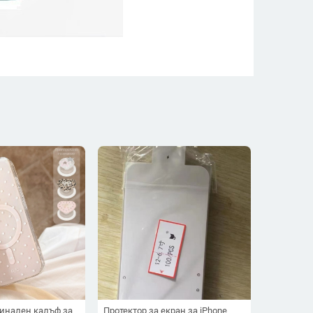
гинален калъф за
Протектор за екран за iPhone