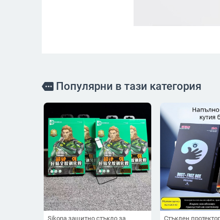
Популярни в тази категория
more
Sikona защитно стъкло за
Стъклен протекто