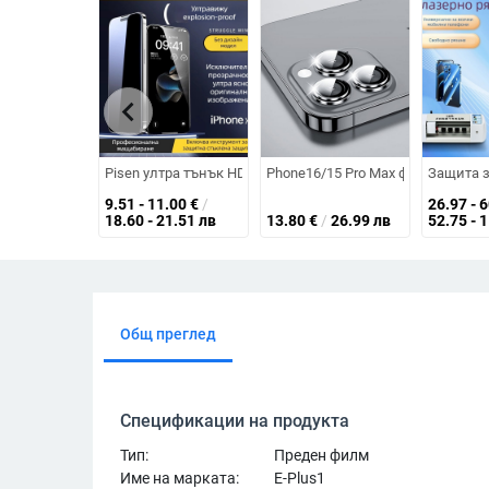
chevron_left
Pisen ултра тънък HD закалено стъкло за екран за iPhon
Phone16/15 Pro Max филм за обек
Защита з
9.51 - 11.00
€
/
26.97 - 
18.60 - 21.51 лв
13.80
€
/
26.99 лв
52.75 - 
Общ преглед
Спецификации на продукта
Тип:
Преден филм
Име на марката:
E-Plus1