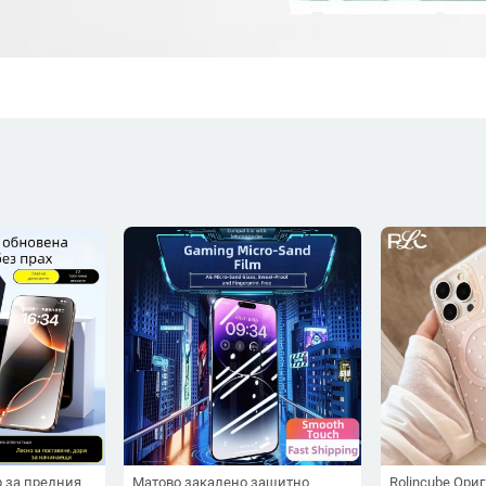
р за предния
Матово закалено защитно
Rolincube Ори