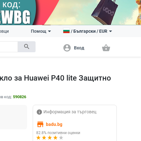
овци
Помощ
/
Български
/
EUR
search
account_circle
shopping_basket
Вход
ло за Huawei P40 lite Защитно
в код:
590826
info
Информация за търговец
store
badu.bg
82.8% позитивни оценки