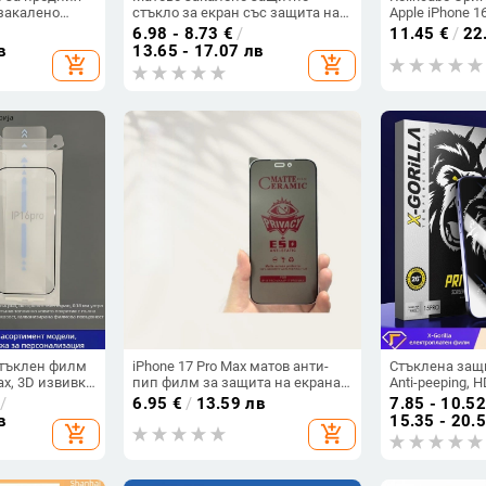
 закалено
стъкло за екран със защита на
Apple iPhone 1
, защита на
поверителността за iPhone 14
магнит MagSa
6.98 - 8.73
€
/
11.45
€
/
22
 прахоустойчив
Pro, 14 Pro Max и 14 Max, с мрежа
дизайн
в
13.65 - 17.07 лв
add_shopping_cart
add_shopping_cart
против прах
стъклен филм
iPhone 17 Pro Max матов анти-
Стъклена защи
ax, 3D извивка
пип филм за защита на екрана,
Anti-peeping, HD
о,
пълно покритие за 15 Pro/14/13
Tempered glas
/
6.95
€
/
13.59 лв
7.85 - 10.52
ечатъци,
XR/12
в
15.35 - 20.
add_shopping_cart
add_shopping_cart
сока яснота.