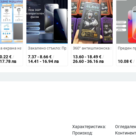
e 13/14 серия — преден прахоустойчив протектор
тива на задната камера - HD, PET материал, антизелена светлина, защи
а екрана на телефон PET преден филм, HD яснота
Закалено стъкло: Преден протектор за екран за iPhone 14
360° антишпионска защита за екра
Преден пр
60.22
€
/
7.37 - 8.66
€
/
13.60 - 18.49
€
/
117.78 лв
14.41 - 16.94 лв
26.60 - 36.16 лв
10.08
€
/
Характеристика:
Огледале
Произход:
Континент