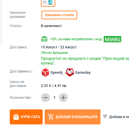
Налични
Закалено стъкло
размери:
Статус:
В наличност
redeem
NEWBG
-10% за нови потребители с код:
Доставка:
15 Август - 22 Август
Лесно връщане
Продуктът се предлага с опция "Прегледай п
купиш".
Доставяме с:
Speedy
Sameday
,
Цена на
доставка:
2.51
€
/
4.91
лв
remove
add
Количество:
1
local_mall
add_shopping_cart
favorite
Добави в 
КУПИ СЕГА
ДОБАВИ В КОШНИЦАТА