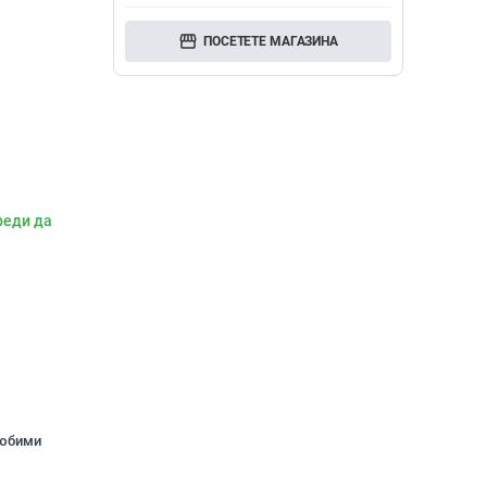
storefront
ПОСЕТЕТЕ МАГАЗИНА
реди да
любими