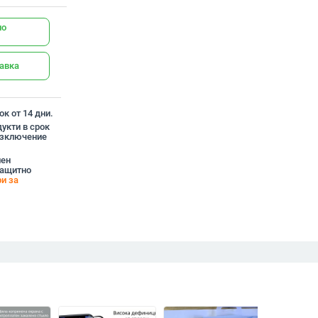
но
тавка
к от 14 дни.
укти в срок
 изключение
лен
Защитно
и за