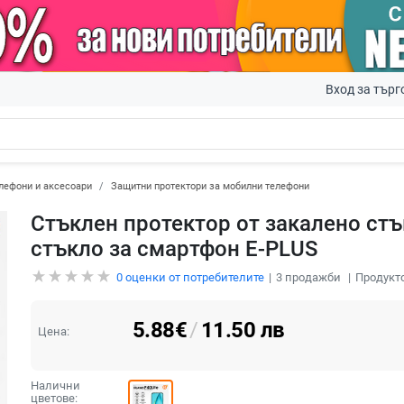
Вход за търг
лефони и аксесоари
Защитни протектори за мобилни телефони
Стъклен протектор от закалено стък
стъкло за смартфон E-PLUS
0
оценки от потребителите
3
продажби
Продукто
5.88
€
/
11.50
лв
Цена:
Налични
цветове: