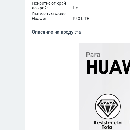
Покритие от край
до край:
Не
Съвместим модел
Huawei:
P40 LITE
Описание на продукта