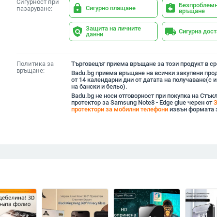
Сигурност при
Безпроблем
lock
assignment_return
Сигурно плащане
пазаруване:
връщане
Защита на личните
policy
local_shipping
Сигурна дос
данни
Политика за
Търговецът приема връщане за този продукт в сро
връщане:
Badu.bg приема връщане на всички закупени прод
от 14 календарни дни от датата на получаване(с
на бански и бельо).
Badu.bg не носи отговорност при покупка на Стък
протектор за Samsung Note8 - Edge glue черен от
протектори за мобилни телефони
извън формата 