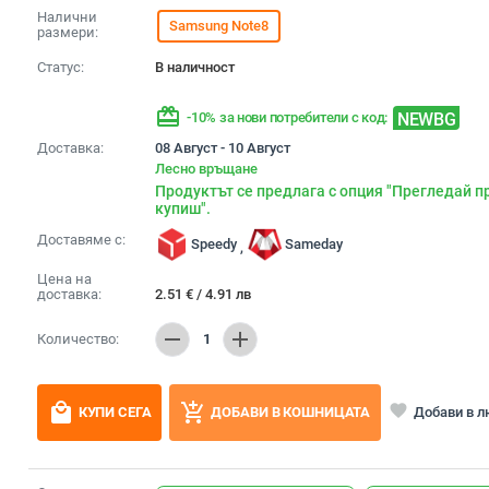
Налични
Samsung Note8
размери:
Статус:
В наличност
redeem
NEWBG
-10% за нови потребители с код:
Доставка:
08 Август - 10 Август
Лесно връщане
Продуктът се предлага с опция "Прегледай п
купиш".
Доставяме с:
Speedy
Sameday
,
Цена на
доставка:
2.51
€
/
4.91
лв
remove
add
Количество:
1
local_mall
add_shopping_cart
favorite
Добави в 
КУПИ СЕГА
ДОБАВИ В КОШНИЦАТА