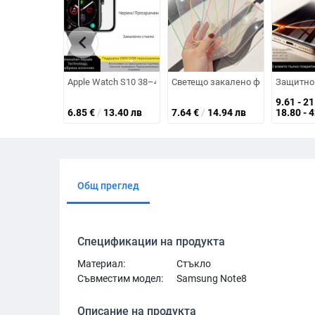
chevron_left
Apple Watch S10 38–46mm протектор за екран от закален
Светещо закалено фолио Promax за
Защитно 
9.61 - 2
6.85
€
/
13.40 лв
7.64
€
/
14.94 лв
18.80 - 
Общ преглед
Спецификации на продукта
Материал:
Стъкло
Съвместим модел:
Samsung Note8
Описание на продукта