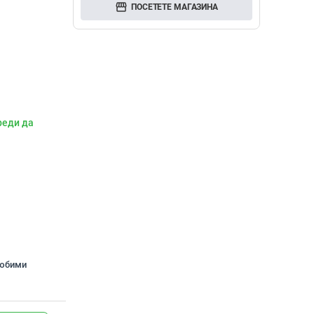
storefront
ПОСЕТЕТЕ МАГАЗИНА
реди да
любими