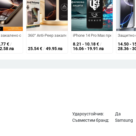
о стъкло с пълно покритие, извито
 iPhone 17, цветно фолио за iPhone 16, Airbag Edge и iPhone 15, флуорес
закалено стъкло за iPhone 16 Pro Max с поверителност – 3D извивка, п
360° Anti-Peep закалено фолио Black Diamond, подходящо
iPhone 14 Pro Max предна закале
Защитно с
1.77
€
/
8.21 - 10.18
€
/
14.50 - 1
42.58 лв
25.54
€
/
49.95 лв
16.06 - 19.91 лв
28.36 - 3
Удароустойчив:
Да
Съвместим бранд:
Samsung