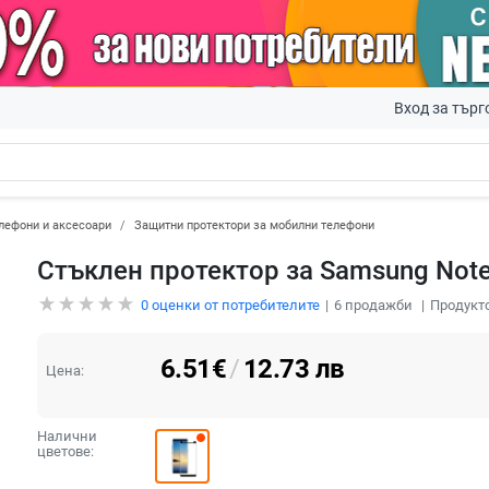
Вход за търг
лефони и аксесоари
Защитни протектори за мобилни телефони
Стъклен протектор за Samsung Note8
0
оценки от потребителите
6
продажби
Продукто
6.51
€
/
12.73
лв
Цена:
Налични
цветове: