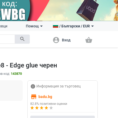
овци
Помощ
/
Български
/
EUR
search
account_circle
shopping_basket
Вход
 - Edge glue черен
в код:
143870
info
Информация за търговец
store
badu.bg
82.8% позитивни оценки