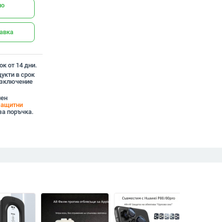
но
тавка
к от 14 дни.
укти в срок
 изключение
лен
Защитни
за поръчка.