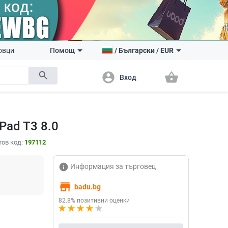
овци
Помощ
/
Български
/
EUR
search
account_circle
shopping_basket
Вход
Pad T3 8.0
тов код:
197112
info
Информация за търговец
store
badu.bg
82.8% позитивни оценки