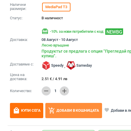
Налични
MediaPad T3
размери:
Статус:
В наличност
redeem
NEWBG
-10% за нови потребители с код:
Доставка:
08 Август - 10 Август
Лесно връщане
Продуктът се предлага с опция "Прегледай п
купиш".
Доставяме с:
Speedy
Sameday
,
Цена на
доставка:
2.51
€
/
4.91
лв
remove
add
Количество:
1
local_mall
add_shopping_cart
favorite
Добави в 
КУПИ СЕГА
ДОБАВИ В КОШНИЦАТА