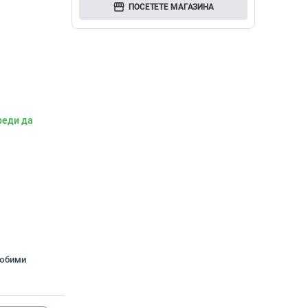
storefront
ПОСЕТЕТЕ МАГАЗИНА
реди да
любими