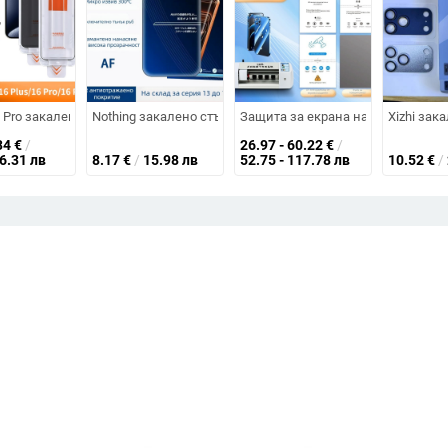
с антиотражателно покритие — прахоустойчиво, антиотпечатъчно.
ne 17 Pro Max, темперирано стъкло, електроплатирано покритие, изключ
6 Pro закалено стъкло за поверителност — протектор за дисплея, анти-н
Nothing закалено стъкло протектор за предния екран на 
Защита за екрана на телефон PE
Xizhi зак
34
€
/
26.97 - 60.22
€
/
16.31 лв
8.17
€
/
15.98 лв
52.75 - 117.78 лв
10.52
€
/