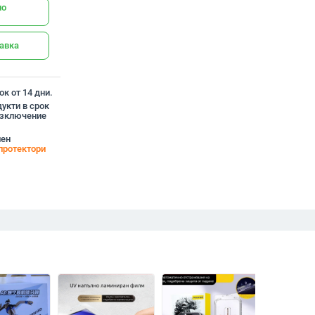
но
тавка
к от 14 дни.
укти в срок
 изключение
лен
протектори