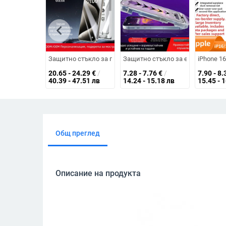
chevron_left
Защитно стъкло за предния екран за iPhone 17 Pro Max 
Защитно стъкло за екран за iPho
iPhone 1
20.65 - 24.29
€
/
7.28 - 7.76
€
/
7.90 - 8.
40.39 - 47.51 лв
14.24 - 15.18 лв
15.45 - 
Общ преглед
Описание на продукта