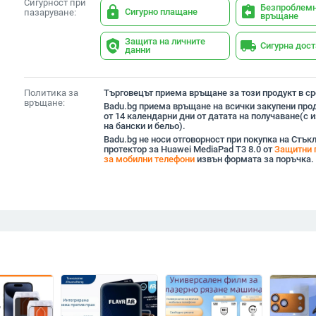
Сигурност при
Безпроблем
lock
assignment_return
Сигурно плащане
пазаруване:
връщане
Защита на личните
policy
local_shipping
Сигурна дос
данни
Политика за
Търговецът приема връщане за този продукт в сро
връщане:
Badu.bg приема връщане на всички закупени прод
от 14 календарни дни от датата на получаване(с
на бански и бельо).
Badu.bg не носи отговорност при покупка на Стък
протектор за Huawei MediaPad T3 8.0 от
Защитни 
за мобилни телефони
извън формата за поръчка.