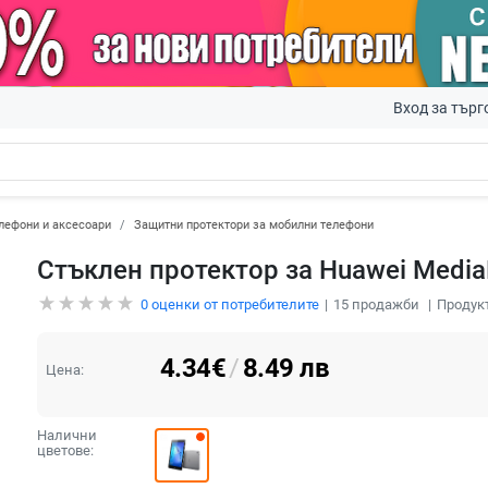
Вход за търг
лефони и аксесоари
Защитни протектори за мобилни телефони
Стъклен протектор за Huawei Media
0
оценки от потребителите
15
продажби
Продук
4.34
€
/
8.49
лв
Цена:
Налични
цветове: