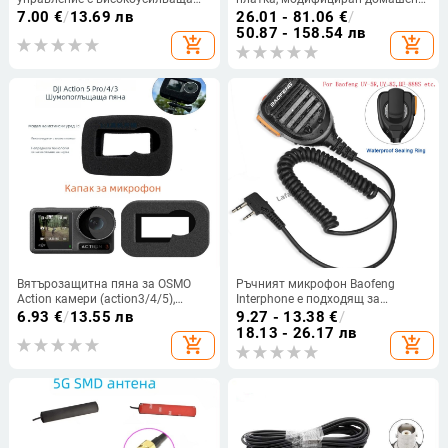
пружинна антена, 50 Ω, SWR ≤ 1.5,
субуфер, усилвател, дънна
7.00
€
/
13.69 лв
26.01 - 81.06
€
/
2.5 dBi
платка, високоговорител за кола
50.87 - 158.54 лв
add_shopping_cart
add_shopping_cart
с Bluetooth
Вятърозащитна пяна за OSMO
Ръчният микрофон Baofeng
Action камери (action3/4/5),
Interphone е подходящ за
съвместима с рамка; материал:
универсални ръчни слушалки
6.93
€
/
13.55 лв
9.27 - 13.38
€
/
памук; включва ветроустойчив
Baofeng UV-5R/UV-82/BF-888S.
18.13 - 26.17 лв
add_shopping_cart
add_shopping_cart
капак