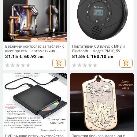
Безжичен контролер за таблети с
Портативен CD плеър с MP3 и
шест пръста — автоматично
Bluetooth — модел PM10, 5V
изстрелване, сила на обратната
31.15
€
/
60.92 лв
81.86
€
/
160.10 лв
връзка, ABS+PC, 1 играч,
add_shopping_cart
add_shopping_cart
съвместим с iPhone и Android
DVD външно оптично устройство,
Таоистки бронзов медальон с