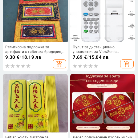
Религиозна подложка за
Пульт за дистанционно
артефакти с тибетска бродерия,
управление за ViewSonic
дебела противохлъзгаща
проектори, съвместим с PA503X,
9.30
€
/
18.19 лв
7.69
€
/
15.04 лв
подложка за статуя на Буда
PA502S, Q-3101, PJD5123 -
add_shopping_cart
add_shopping_cart
Hongyang YP
Feitian жълти листове за
Дебел полумесечен входен килим