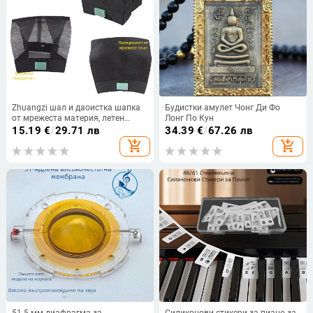
Zhuangzi шал и даоистка шапка
Будистки амулет Чонг Ди Фо
от мрежеста материя, летен
Лонг По Кун
аксесоар
15.19
€
/
29.71 лв
34.39
€
/
67.26 лв
add_shopping_cart
add_shopping_cart
51.5 мм диафрагма за
Силиконови стикери за пиано за