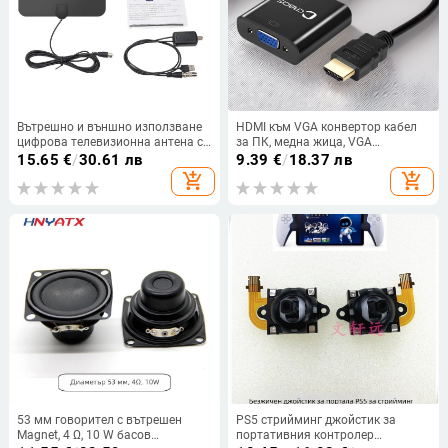
Вътрешно и външно използване
HDMI към VGA конвертор кабел
цифрова телевизионна антена с
за ПК, медна жица, VGA
DTMB, HDTV приемане и
интерфейс
15.65
€
/
30.61 лв
9.39
€
/
18.37 лв
усилвател
add_shopping_cart
add_shopping_cart
53 мм говорител с вътрешен
PS5 стрийминг джойстик за
Magnet, 4 Ω, 10 W басов
портативния контролер