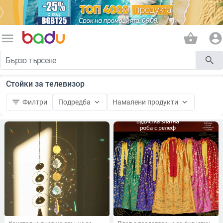
menu
shopping_basket
account_circle
search
Стойки за телевизор
filter_list
keyboard_arrow_down
keyboard_arrow_down
Филтри
Подредба
Намалени продукти