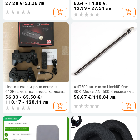
и серия Action5Pro/4/3,
DT990, DT880, DT770 PRO —
27.28
€
/
53.36 лв
6.64 - 14.08
€
/
възможност за лого
флисови, удобни, лесни за
12.99 - 27.54 лв
add_shopping_cart
add_shopping_cart
монтаж, персонализирани по
образец
Носталгична игрова конзола,
ANT500 антена за HackRF One
64GB памет, поддръжка за двама
SDR (Модел ANT500; Съвместим с
играчи, MP4 видео плеър, ABS
HackRF One; За SDR)
56.33 - 65.50
€
/
56.67
€
/
110.84 лв
пластмаса
110.17 - 128.11 лв
add_shopping_cart
add_shopping_cart