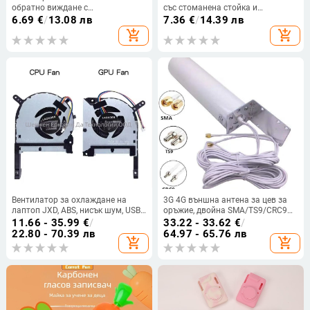
обратно виждане с
със стоманена стойка и
видеопредаване за автомобилна
прибираща се телескопска скоба,
6.69
€
/
13.08 лв
7.36
€
/
14.39 лв
камера — удължител, с
плоча от сандалово дърво
add_shopping_cart
add_shopping_cart
възможност за персонализиране
Вентилатор за охлаждане на
3G 4G външна антена за цев за
лаптоп JXD, ABS, нисък шум, USB
оръжие, двойна SMA/TS9/CRC9
2.0, тегло 80 г, съвместим с
рутер, външна антена 5 м 10 м
11.66 - 35.99
€
/
33.22 - 33.62
€
/
FX506/FX95D/FX505GM/FX86/FX505
22.80 - 70.39 лв
64.97 - 65.76 лв
add_shopping_cart
add_shopping_cart