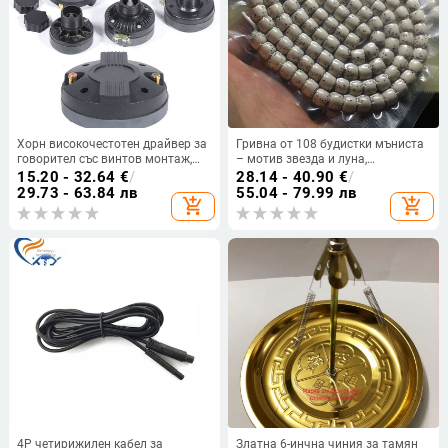
Хорн високочестотен драйвер за
Гривна от 108 будистки мъниста
говорител със винтов монтаж,
– мотив звезда и луна,
25‑кор / 34‑кор / 44‑кор за
цилиндрични мъниста с прав
15.20 - 32.64
€
/
28.14 - 40.90
€
/
сценично озвучаване
разрез, дизайн с голямо празно
29.73 - 63.84 лв
55.04 - 79.99 лв
add_shopping_cart
add_shopping_cart
пространство
4P четирижилен кабел за
Златна 6-инчна чиния за тамян