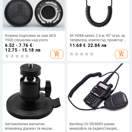
Кожени подложки за уши AKG
4K HDMI кабел, 2.4 м, 90° ъгъл, за
Y500 слушалки над ухото
телевизор, компютър, проектор и
камера
6.52 - 7.76
€
/
11.68
€
/
22.84 лв
12.75 - 15.18 лв
add_shopping_cart
add_shopping_cart
Автомобилен магнитен
Baofeng UV-5R/888S рамен
всмукващ държач за екшън
микрофон за радиостанция,