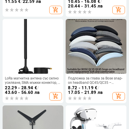
мултимедиен високоговорител
PlayStation Portal — ляв и десен
11.55
€
/
22.59 лв
10.45 - 16.08
€
/
със монтажна дупка
джойстик, кабелен интерфейс,
20.44 - 31.45 лв
add_shopping_cart
add_shopping_cart
съвместим с PS5 Portal
контролер, пластмаса и метал
LoRa магнитна антена със силно
Подложка за глава за Bose snap-
усилване, SMA мъжки конектор, 3
on headband QC45/QC35 –
m кабел, медна пръчка, диапазон
имитационна кожа, лесен
22.29 - 28.94
€
/
8.72 - 11.19
€
/
800–960 MHz, 868/915 MHz
монтаж, унисекс
43.60 - 56.60 лв
17.05 - 21.89 лв
add_shopping_cart
add_shopping_cart