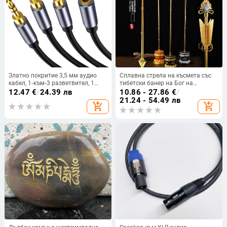
Златно покритие 3,5 мм аудио
Сплавна стрела на късмета със
кабел, 1‑към‑3 разветвител, 1
тибетски банер на Бог на
женски към 3 мъжки, медна жица,
богатството и цветни знамена –
12.47
€
/
24.39 лв
10.86 - 27.86
€
/
универсален за устройства с 3,5
декоративна украса
21.24 - 54.49 лв
add_shopping_cart
add_shopping_cart
мм