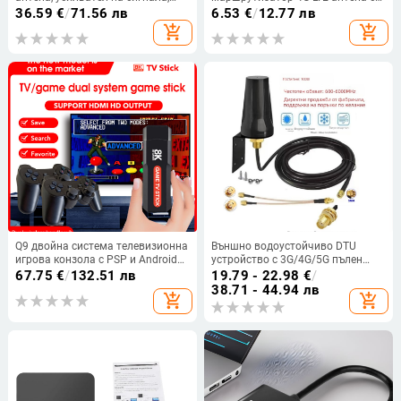
DTMB/ATSC наземни сигнали
висок добив – Liyan
36.59
€
/
71.56 лв
6.53
€
/
12.77 лв
Communications
add_shopping_cart
add_shopping_cart
Q9 двойна система телевизионна
Външно водоустойчиво DTU
игрова конзола с PSP и Android
устройство с 3G/4G/5G пълен
операционна система, 64 GB,
диапазон, омнинасочена антена
67.75
€
/
132.51 лв
19.79 - 22.98
€
/
безжични контролери, 8K HD 3D
за зарядни шкафове
38.71 - 44.94 лв
add_shopping_cart
add_shopping_cart