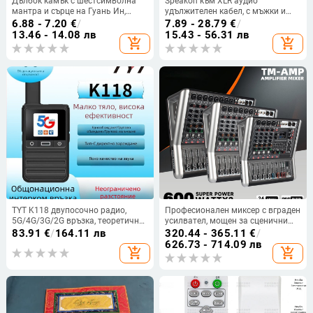
Дълбок камък с шестсимволна
Speakon към XLR аудио
мантра и сърце на Гуань Ин,
удължителен кабел, с мъжки и
ръчна изработка
женски конектори, четири
6.88 - 7.20
€
/
7.89 - 28.79
€
/
проводника, за професионални
13.46 - 14.08 лв
15.43 - 56.31 лв
add_shopping_cart
add_shopping_cart
DJ PA системи
TYT K118 двупосочно радио,
Професионален миксер с вграден
5G/4G/3G/2G връзка, теоретично
усилвател, мощен за сценични
обхват над 50 км, литиева
изпълнения и сватби, Bluetooth,
83.91
€
/
164.11 лв
320.44 - 365.11
€
/
батерия 3000 mAh, дисплей,
реверберация и еквалайзер,
626.73 - 714.09 лв
add_shopping_cart
add_shopping_cart
прахоустойчиво
всичко в едно, 4/6/8 канала