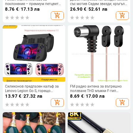
поклонение – премиум петцветни
със мотив Седем звезди; кръгъл
бездимни листа, ултра тънки,
килим за късмет с монети на
8.76
€
/
17.13 лв
26.90
€
/
52.61 лв
екологични, пълен комплект
Шестима императори
add_shopping_cart
add_shopping_cart
Силиконов предпазен калъф за
FM радио антена за вътрешно
Lenovo Legion Go S, горещо
ползване THD мъжки F-тип
пресована изработка, тегло 90 г
конектор за Yamaha FM с висока
13.97
€
/
27.32 лв
8.69
€
/
17.00 лв
чувствителност
add_shopping_cart
add_shopping_cart