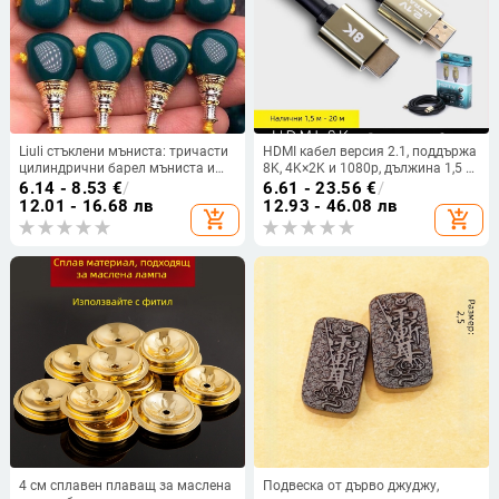
Liuli стъклени мъниста: тричасти
HDMI кабел версия 2.1, поддържа
цилиндрични барел мъниста и
8K, 4K×2K и 1080p, дължина 1,5 м,
мъниста във формата на диня,
мед без кислород
6.14 - 8.53
€
/
6.61 - 23.56
€
/
аксесоари за будистка Mala със
12.01 - 16.68 лв
12.93 - 46.08 лв
add_shopping_cart
add_shopping_cart
звезда и луна
4 см сплавен плаващ за маслена
Подвеска от дърво джуджу,