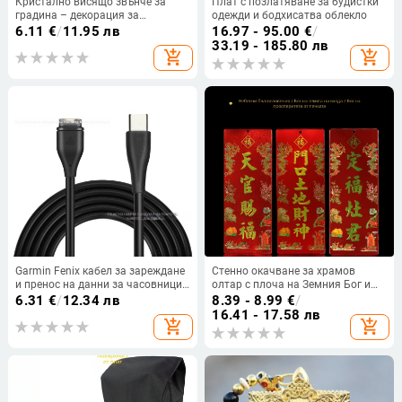
Кристално висящо звънче за
Плат с позлатяване за будистки
градина – декорация за
одежди и бодхисатва облекло
прозорец и партита
6.11
€
/
11.95 лв
16.97 - 95.00
€
/
33.19 - 185.80 лв
add_shopping_cart
add_shopping_cart
Garmin Fenix кабел за зареждане
Стенно окачване за храмов
и пренос на данни за часовници
олтар с плоча на Земния Бог и
5/6/7, дължина 1 м
уред за тамян
6.31
€
/
12.34 лв
8.39 - 8.99
€
/
16.41 - 17.58 лв
add_shopping_cart
add_shopping_cart