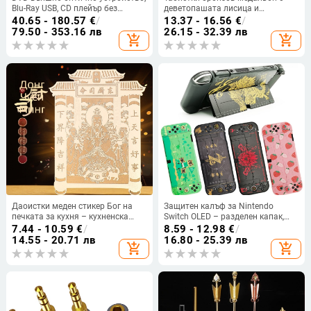
Blu-Ray USB, CD плейър без
деветопашата лисица и
драйвери, компютър, четене на
ключодържател
40.65 - 180.57
€
/
13.37 - 16.56
€
/
VCD, външна записвачка на
79.50 - 353.16 лв
26.15 - 32.39 лв
add_shopping_cart
add_shopping_cart
оптични дискове
Даоистки меден стикер Бог на
Защитен калъф за Nintendo
печката за кухня – кухненска
Switch OLED – разделен капак,
стенна декорация за Нова
твърд PC корпус, инжекционно
7.44 - 10.59
€
/
8.59 - 12.98
€
/
година, носи късмет
формоване, закопчаване с
14.55 - 20.71 лв
16.80 - 25.39 лв
add_shopping_cart
add_shopping_cart
катарама, комплект от 5 части