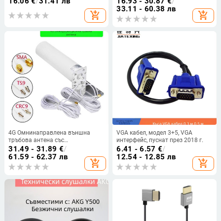
16.06
€
/
31.41 лв
16.93 - 30.87
€
/
модел Mzb 001
33.11 - 60.38 лв
add_shopping_cart
add_shopping_cart
4G Омнинаправлена външна
VGA кабел, модел 3+5, VGA
тръбова антена със
интерфейс, пуснат през 2018 г.
SMA/TS9/CRC9 интерфейси за
31.49 - 31.89
€
/
6.41 - 6.57
€
/
рутери и мрежови карти
61.59 - 62.37 лв
12.54 - 12.85 лв
add_shopping_cart
add_shopping_cart