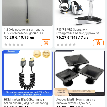
1.2 GHz насочена Y-антена за
PS5/PS VR2 Зарядно и
FPV състезателен дрон с HD
Охладителна База с Държач за
видео предаване
Очила (Модел: JYS-P5156;
10.20
€
/
19.95 лв
76.27
€
/
149.17 лв
Съвместимост: PS5/PS VR2;
add_shopping_cart
add_shopping_cart
Функции: зареждане, охлаждане,
държач за очила; Брой
потребители: 1; Тегло: 990 g)
HDMI кабел 8K@60Hz, гъвкав
Aooboe Martin Horn глава на
ъглов дизайн, мед без кислород
високочестотен драйвер,
квадратен рог, гърло 26/38,