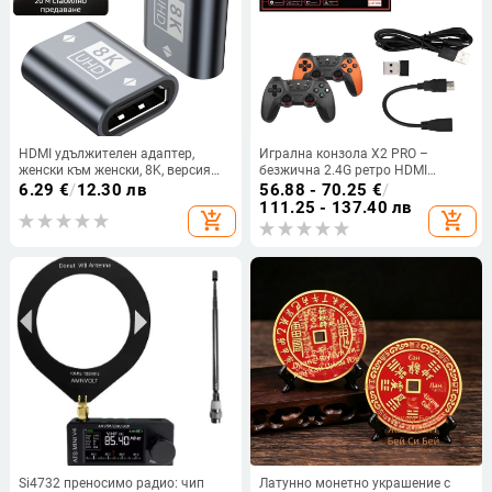
HDMI удължителен адаптер,
Игрална конзола X2 PRO –
женски към женски, 8K, версия
безжична 2.4G ретро HDMI
2.1, HDMI конектор за удължаващ
телевизионна конзола,
6.29
€
/
12.30 лв
56.88 - 70.25
€
/
кабел
64GB/128GB, ОС с отворен код,
111.25 - 137.40 лв
add_shopping_cart
add_shopping_cart
Esports стил, поддържа двама
играчи
Si4732 преносимо радио: чип
Латунно монетно украшение с