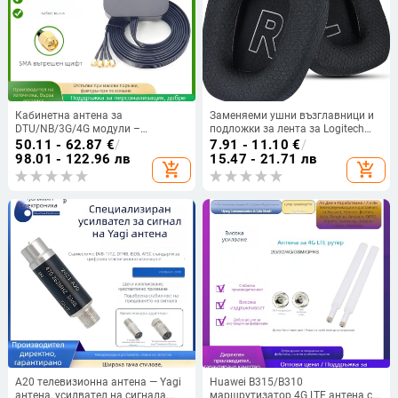
Кабинетна антена за
Заменяеми ушни възглавници и
DTU/NB/3G/4G модули –
подложки за лента за Logitech
четири‑в‑едно универсална
G733 и G335
50.11 - 62.87
€
/
7.91 - 11.10
€
/
антена за 4G/5G обхват
98.01 - 122.96 лв
15.47 - 21.71 лв
add_shopping_cart
add_shopping_cart
A20 телевизионна антена — Yagi
Huawei B315/B310
антена, усилвател на сигнала,
маршрутизатор 4G LTE антена с