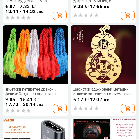
лампа, будистка лампа —
ударена от мълния, с
алуминиев плаващ елемент
нефритоподобен облачен узор и
6.87 - 7.32
€
/
9.03
€
/
17.66 лв
даоистки символи
13.44 - 14.32 лв
add_shopping_cart
add_shopping_cart
Тибетски петцветен дракон и
Даоистки вдъхновени метални
феникс Хада — ръчно тъкана
стикери за телефон с късметлива
украса за автомобил с кордицепс
тиква – декоративен и креативен
9.05 - 15.41
€
/
6.17
€
/
12.07 лв
и диамантен възел
дизайн
17.70 - 30.14 лв
add_shopping_cart
add_shopping_cart