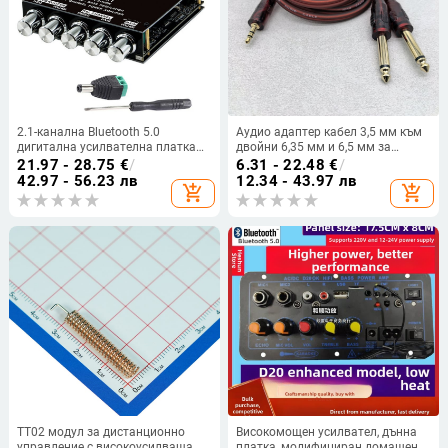
2.1-канална Bluetooth 5.0
Аудио адаптер кабел 3,5 мм към
дигитална усилвателна платка
двойни 6,35 мм и 6,5 мм за
2x50W + 100W
миксер
21.97 - 28.75
€
/
6.31 - 22.48
€
/
42.97 - 56.23 лв
12.34 - 43.97 лв
add_shopping_cart
add_shopping_cart
TT02 модул за дистанционно
Високомощен усилвател, дънна
управление с високоусилваща
платка, модифициран домашен