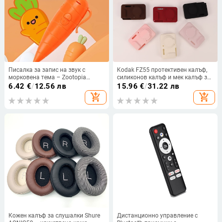
Писалка за запис на звук с
Kodak FZ55 протективен калъф,
морковена тема – Zootopia
силиконов калъф и мек калъф за
канцелария, USB 2.0, 1 микрофон,
преносима CCD цифрова камера
6.42
€
/
12.56 лв
15.96
€
/
31.22 лв
AA батерия, без дисплей, без
add_shopping_cart
add_shopping_cart
карта памет
Кожен калъф за слушалки Shure
Дистанционно управление с