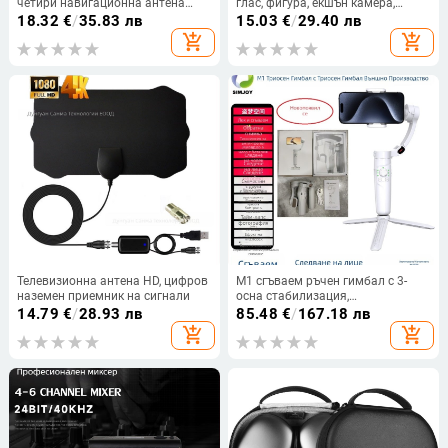
четири навигационна антена
глас, фигура, екшън камера,
сплитер
автомобилно монтирани
18.32
€
/
35.83 лв
15.03
€
/
29.40 лв
медицински AI очила и масажор
add_shopping_cart
add_shopping_cart
Телевизионна антена HD, цифров
M1 сгъваем ръчен гимбал с 3-
наземен приемник на сигнали
осна стабилизация,
проследяване на лице и зум,
14.79
€
/
28.93 лв
85.48
€
/
167.18 лв
съвместим със смартфони 4–6,8
add_shopping_cart
add_shopping_cart
инча