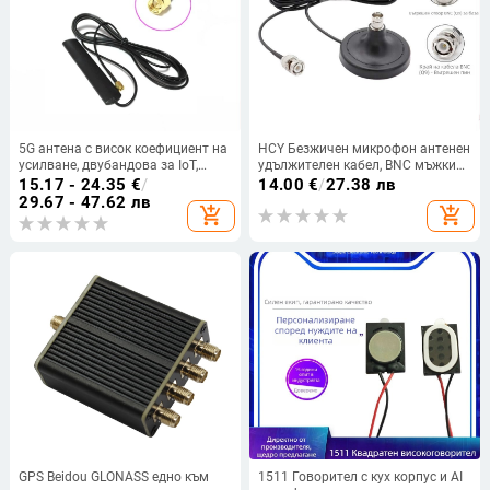
5G антена с висок коефициент на
HCY Безжичен микрофон антенен
усилване, двубандова за IoT,
удължителен кабел, BNC мъжки–
външна патч антена и безжичен
женски конектор, 50 Ω, SWR ≤ 2
15.17 - 24.35
€
/
14.00
€
/
27.38 лв
мост за открито
29.67 - 47.62 лв
add_shopping_cart
add_shopping_cart
GPS Beidou GLONASS едно към
1511 Говорител с кух корпус и AI