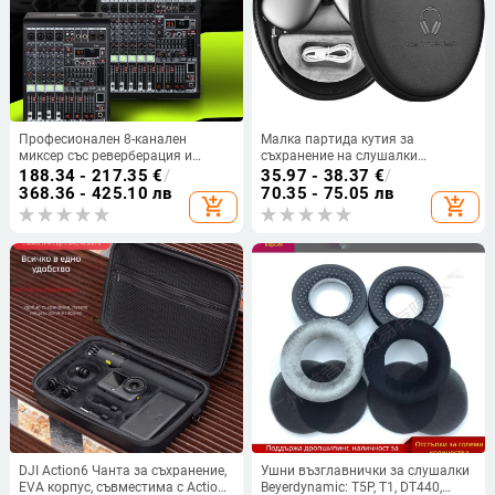
Професионален 8-канален
Малка партида кутия за
миксер със реверберация и
съхранение на слушалки
ефекти, USB и Bluetooth, 7-бандов
airpodsmax, автоматична чанта
188.34 - 217.35
€
/
35.97 - 38.37
€
/
еквалайзер за сцена и караоке
за слушалки в режим на покой,
368.36 - 425.10 лв
70.35 - 75.05 лв
add_shopping_cart
add_shopping_cart
(KTV)
кутия за слушалки EVA на склад
DJI Action6 Чанта за съхранение,
Ушни възглавнички за слушалки
EVA корпус, съвместима с Action6
Beyerdynamic: T5P, T1, DT440,