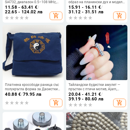
Si4732, диапазон 0.5–108 MHz,
образ на планински дух и модел
LSB/USB/AM/FM, компактно
Баґуа, декоративна фигура за
11.58 - 63.41
€
/
15.91 - 16.11
€
/
джобно радио
интериор и екстериор
22.65 - 124.02 лв
31.12 - 31.51 лв
add_shopping_cart
add_shopping_cart
Платнена кроссбоди раница със
Тайландски будистки амулет —
полукръгла форма за Даоистки
пръстен с птичи мотив, Ajarn,
религиозни принадлежности
стерлингово сребро, 888,
40.88
€
/
79.95 лв
20.04 - 41.21
€
/
благоприятно
39.19 - 80.60 лв
add_shopping_cart
add_shopping_cart