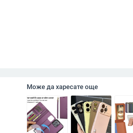
Може да харесате още
chevron_left