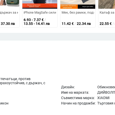
валящ се шнур, PU+TPU, ръчна изработка, Черен
иликон, пълен обхват, матов финиш, оранжев, с бутони, защита срещу из
държач за карти със сгъваем портфейл и стойка за iPhone
iPhone MagSafe силиконов калъф, релефен дизайн, магни
Мек, без рамки, подходящ за моби
Калъф за 
6.93 - 7.37
€
/
37.30 лв
13.55 - 14.41 лв
11.42
€
/
22.34 лв
22.55
€
/
тпечатъци, против
прахоустойчив, с държач, с
Дизайн:
Обикновен
Име на марката:
ДИЙВОЛ
Съвместима марка:
XIAOMI
ликон
Начин на продажби:
Търговия 