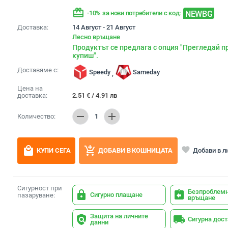
redeem
NEWBG
-10% за нови потребители с код:
Доставка:
14 Август - 21 Август
Лесно връщане
Продуктът се предлага с опция "Прегледай п
купиш".
Доставяме с:
Speedy
Sameday
,
Цена на
доставка:
2.51
€
/
4.91
лв
remove
add
Количество:
1
local_mall
add_shopping_cart
favorite
Добави в 
КУПИ СЕГА
ДОБАВИ В КОШНИЦАТА
Сигурност при
Безпроблем
lock
assignment_return
Сигурно плащане
пазаруване:
връщане
Защита на личните
policy
local_shipping
Сигурна дос
данни