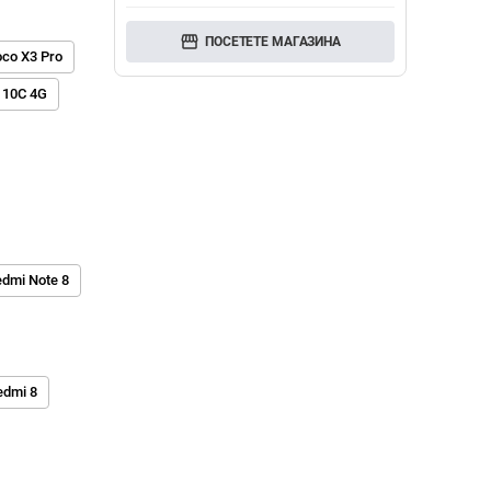
storefront
ПОСЕТЕТЕ МАГАЗИНА
oco X3 Pro
 10C 4G
edmi Note 8
edmi 8