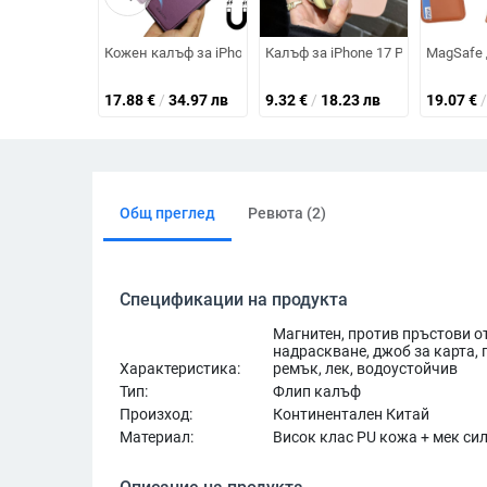
Кожен калъф за iPhone 17 Pro Max с магнитно капаче и с
Калъф за iPhone 17 Pro Max от с
MagSafe 
17.88
€
/
34.97 лв
9.32
€
/
18.23 лв
19.07
€
/
Общ преглед
Ревюта (2)
Спецификации на продукта
Магнитен, против пръстови о
надраскване, джоб за карта, 
Характеристика:
ремък, лек, водоустойчив
Тип:
Флип калъф
Произход:
Континентален Китай
Материал:
Висок клас PU кожа + мек си