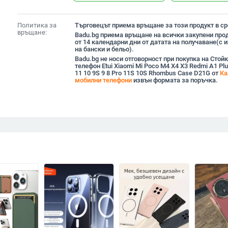
Политика за
Търговецът приема връщане за този продукт в сро
връщане:
Badu.bg приема връщане на всички закупени прод
от 14 календарни дни от датата на получаване(с
на бански и бельо).
Badu.bg не носи отговорност при покупка на Стойк
телефон Etui Xiaomi Mi Poco M4 X4 X3 Redmi A1 Plu
11 10 9S 9 8 Pro 11S 10S Rhombus Case D21G от
Ка
мобилни телефони
извън формата за поръчка.