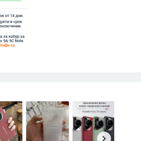
к от 14 дни.
укти в срок
 изключение
а за кобур за
s 9A 9C Note
лъфи за
chevron_right