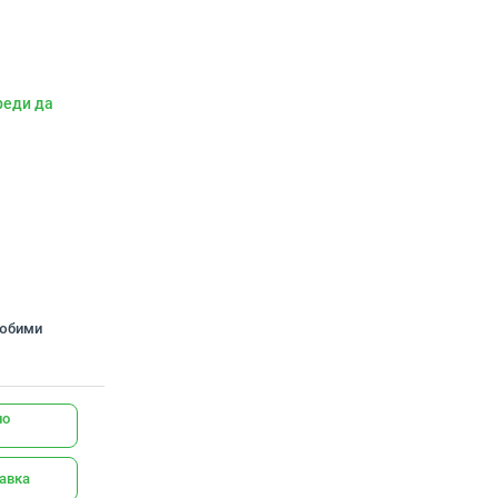
реди да
любими
но
тавка