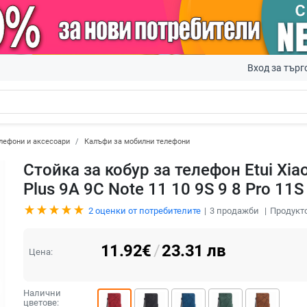
Вход за търг
лефони и аксесоари
Калъфи за мобилни телефони
Стойка за кобур за телефон Etui Xi
Plus 9A 9C Note 11 10 9S 9 8 Pro 1
2
оценки от потребителите
3
продажби
Продукто
11.92
€
/
23.31
лв
Цена:
Налични
цветове: