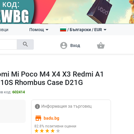
овци
Помощ
/
Български
/
EUR
search
account_circle
shopping_basket
Вход
aomi Mi Poco M4 X4 X3 Redmi A1
1S 10S Rhombus Case D21G
в код:
602414
info
Информация за търговец
store
badu.bg
82.8% позитивни оценки