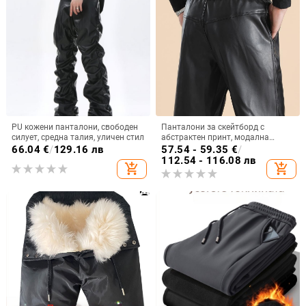
PU кожени панталони, свободен
Панталони за скейтборд с
силует, средна талия, уличен стил
абстрактен принт, модална
тъкан, PU съдържание, талия
66.04
€
/
129.16 лв
57.54 - 59.35
€
/
средна
112.54 - 116.08 лв
add_shopping_cart
add_shopping_cart