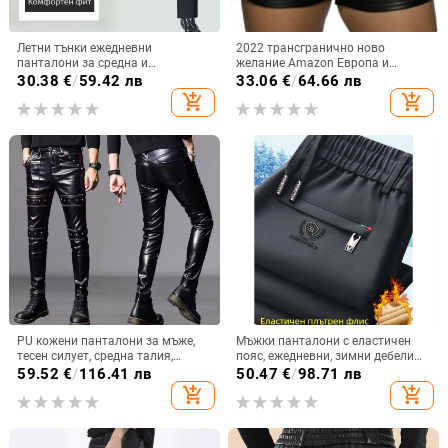
Летни тънки ежедневни
2022 трансгранично ново
панталони за средна и
желание Amazon Европа и
напреднала възраст, ледено
Съединените щати едноцветни
30.38
€
/
59.42 лв
33.06
€
/
64.66 лв
копринени панталони за мъже,
ежедневни мъжки къси кожени
add_shopping_cart
add_shopping_cart
еластични ежедневни панталони,
панталони независима станция
широки, с висока талия,
AliExpress
висококачествени панталони
PU кожени панталони за мъже,
Мъжки панталони с еластичен
тесен силует, средна талия,
пояс, ежедневни, зимни дебели
корейски стил, стил байкър,
прави крачоли, с подплата от
59.52
€
/
116.41 лв
50.47
€
/
98.71 лв
едноцветни, есен 2025
флис, топли и без нужда от
add_shopping_cart
add_shopping_cart
гладене