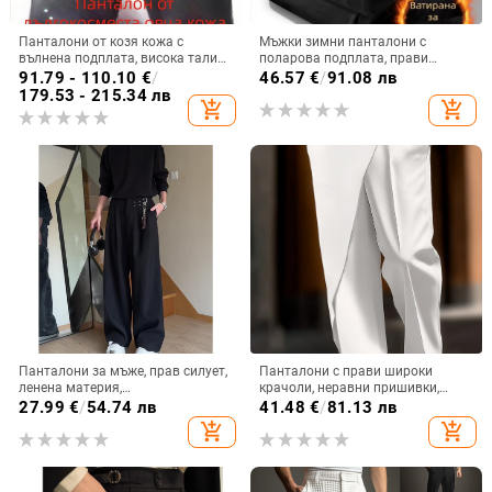
Панталони от козя кожа с
Мъжки зимни панталони с
вълнена подплата, висока талия,
поларова подплата, прави
за зимна топлина – за средна
крачоли, с колан, за мъже на
91.79 - 110.10
€
/
46.57
€
/
91.08 лв
възраст и възрастни
средна възраст, еластична
179.53 - 215.34 лв
add_shopping_cart
add_shopping_cart
материя
Панталони за мъже, прав силует,
Панталони с прави широки
ленена материя,
крачоли, неравни пришивки,
микроеластичност, пролетни
копче детайл, микроеластичност,
27.99
€
/
54.74 лв
41.48
€
/
81.13 лв
модал-памучен микс
add_shopping_cart
add_shopping_cart