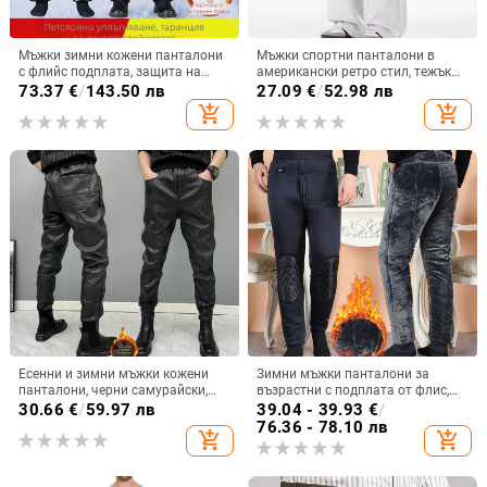
Мъжки зимни кожени панталони
Мъжки спортни панталони в
с флийс подплата, защита на
американски ретро стил, тежък
коляното, за колоездене,
плат, прави крачоли и широки
73.37
€
/
143.50 лв
27.09
€
/
52.98 лв
еластични топли панталони за
крака, ежедневен спортен стил
add_shopping_cart
add_shopping_cart
средна възраст и възрастни.
Есенни и зимни мъжки кожени
Зимни мъжки панталони за
панталони, черни самурайски,
възрастни с подплата от флис,
ветроустойчиви, водоустойчиви
висока талия, еластичен пояс,
30.66
€
/
59.97 лв
39.04 - 39.93
€
/
кожени панталони за открито,
дебели памучно-бленд
76.36 - 78.10 лв
add_shopping_cart
add_shopping_cart
мотоциклет, PU, с прилепнал
панталони за големи размери
крой