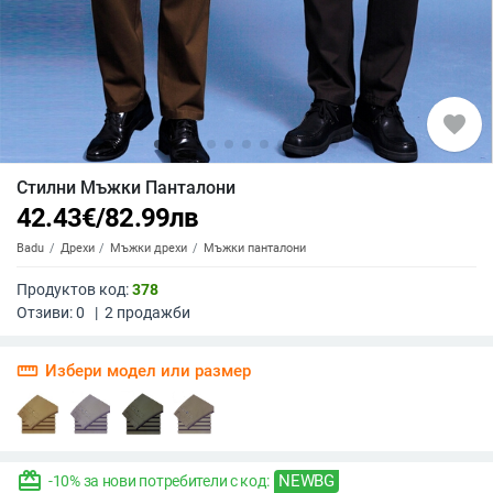
favorite
Стилни Мъжки Панталони
42.43
€
/
82.99
лв
Badu
Дрехи
Мъжки дрехи
Мъжки панталони
Продуктов код:
378
Отзиви:
0
|
2
продажби
straighten
Избери модел или размер
redeem
NEWBG
-10% за нови потребители с код: