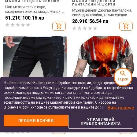
Мъжки кожени панталони с
Мъжки есенни панталони до
подплата от флис, дебели за
глезена от ледена коприна,
зима, висока талия,
ежедневни, универсални, модни, с
53.45
€
/
104.54 лв
30.14
€
/
58.95 лв
ветроустойчиви и
велкро покритие, Harlan Student's
add_shopping_cart
add_shopping_cart
водоустойчиви, права кройка
Small Western Pants
search
Търси
Ние използваме бисквитки и подобни технологии, за да предоставяме и
подобряваме нашата Услуга, да ви осигурим най-доброто потребителско
изживяване, да поддържаме сигурността на платформата, да
персонализираме съдържанието и рекламите, както и да измерваме
ефективността на нашите маркетингови кампании. С избора на
Виж повече
„Приемам всички“ вие се съгласявате ние и нашите доверени партньори
да съхраняваме бисквитки и подобни технологии на вашето устройство
за рекламни и аналитични цели. Можете по всяко време да управлявате
УПРАВЛЯВАЙ
ПРИЕМИ ВСИЧКИ
more_vert
своите предпочитания, като натиснете „Управлявай предпочитанията“.
more
Още от Мъжки панталони
ПРЕДПОЧИТАНИЯТА
За повече информация, моля, вижте нашата
Политика за защита на
данните
.