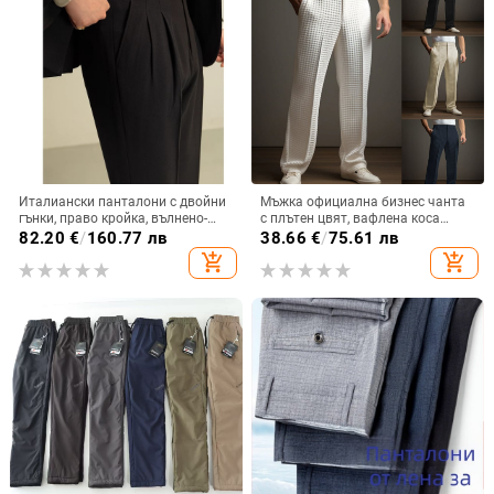
Италиански панталони с двойни
Мъжка официална бизнес чанта
гънки, право кройка, вълнено-
с плътен цвят, вафлена коса
смесена материя,
предна част, права, ежедневна,
82.20
€
/
160.77 лв
38.66
€
/
75.61 лв
микроеластичност
ваканционна мода, панталон
add_shopping_cart
add_shopping_cart