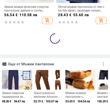
Зимни мъжки флисови спортни
Лятни мъжки панталони от лен с
панталони, дебели и топли,
Ice Silk ефект, свободен силует,
свободна права кройка, с връзка
дълги панталони за мъже на
56.54
€
/
110.58 лв
28.43
€
/
55.60 лв
средна възраст и възрастни
add_shopping_cart
add_shopping_cart
Мъжки термални панталони с
Мъжки кожени панталони, мека
флис подплата, свободна кройка,
кожа с подплата от флийс,
средна талия, смес от химически
дебели за есенно-зимния сезон,
34.11
€
/
66.71 лв
35.73 - 53.29
€
/
влакна, лека еластичност
кройка с права линия, свободен
69.88 - 104.23 лв
add_shopping_cart
add_shopping_cart
силует, работни панталони за
мъже от средна възраст и по-
възрастни