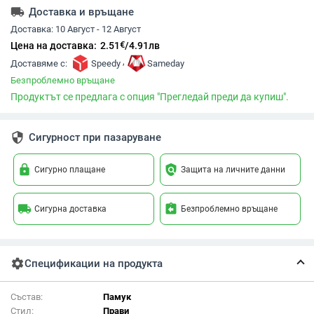
local_shipping
Доставка и връщане
Доставка:
10 Август - 12 Август
€
Цена на доставка:
2.51
/
4.91
лв
,
Доставяме с:
Speedy
Sameday
Безпроблемно връщане
Продуктът се предлага с опция "Прегледай преди да купиш".
security
Сигурност при пазаруване
lock
policy
Сигурно плащане
Защита на личните данни
local_shipping
assignment_return
Сигурна доставка
Безпроблемно връщане
settings
Спецификации на продукта
Състав:
Памук
Стил:
Прави