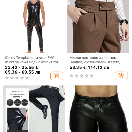
Cherry Temptation мъжки PVC
Мъжки панталон за костюм
лъскава кожа боди с открит гръб,
Неапол, къс панталон. Кафяв,
слим кройка, подплата PU и
малък, прав, драпиран, бизнес
33.42 - 35.56
€
/
58.35
€
/
114.12 лв
прави панталони
ежедневен, мъжки панталон с
65.36 - 69.55 лв
add_shopping_cart
add_shopping_cart
висока талия, slim fit.