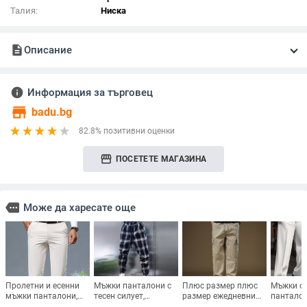
Талия:
Ниска
description
Описание
info
Информация за търговец
store
badu.bg
82.8% позитивни оценки
storefront
ПОСЕТЕТЕ МАГАЗИНА
more
Може да харесате още
Пролетни и есенни
Мъжки панталони с
Плюс размер плюс
Мъжки о
мъжки панталони,
тесен силует,
размер ежедневни
панталон
мъжки чисти
дължина 9/10,
спортни анцузи
диагонал