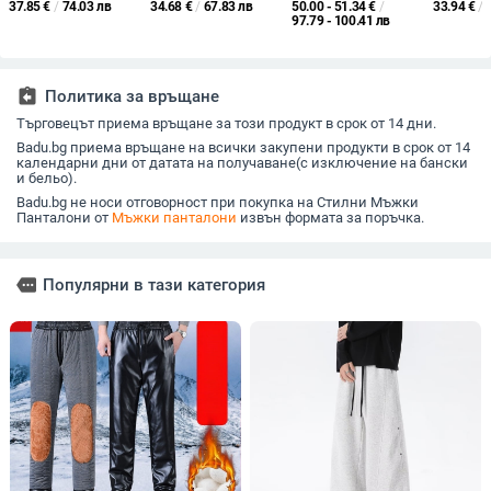
37.85
€
/
74.03 лв
34.68
€
/
67.83 лв
50.00 - 51.34
€
/
33.94
€
/
памучни панталони,
средно повдигната
прави кр
97.79 - 100.41 лв
бизнес ежедневни
талия, стегнат крой,
едноцве
панталони за татко,
полиестер 80% в
карирани
широки, прави
тъканта, корейски
за ежедн
панталони за средна
стил
открито,
assignment_return
Политика за връщане
възраст
Търговецът приема връщане за този продукт в срок от 14 дни.
Badu.bg приема връщане на всички закупени продукти в срок от 14
календарни дни от датата на получаване(с изключение на бански
и бельо).
Badu.bg не носи отговорност при покупка на Стилни Мъжки
Панталони от
Мъжки панталони
извън формата за поръчка.
more
Популярни в тази категория