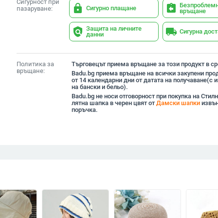
Сигурност при
Безпроблем
lock
assignment_return
Сигурно плащане
пазаруване:
връщане
Защита на личните
policy
local_shipping
Сигурна дос
данни
Политика за
Търговецът приема връщане за този продукт в сро
връщане:
Badu.bg приема връщане на всички закупени прод
от 14 календарни дни от датата на получаване(с
на бански и бельо).
Badu.bg не носи отговорност при покупка на Стил
лятна шапка в черен цвят от
Дамски шапки
извън
поръчка.