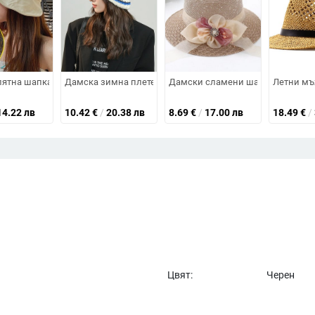
едневна панама шапка Дамска панделка Класическа плоска слънчева 
ламена шапка Дамска шапка Fedora M Letter Panama дамски шапки Classi
ятна шапка за слънце, памучна шапка с конска опашка, шапка с кофа,
Дамска зимна плетена шапка Мека топла раирана торбес
Дамски сламени шапки с широк
Летни мъ
14.22 лв
10.42
€
/
20.38 лв
8.69
€
/
17.00 лв
18.49
€
/
Цвят:
Черен