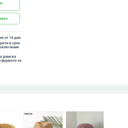
но
тавка
к от 14 дни.
укти в срок
 изключение
на дамска
 формата за