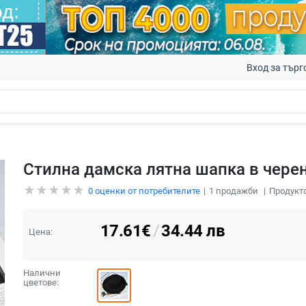
Вход за търг
Стилна дамска лятна шапка в черен
0
оценки от потребителите
1
продажби
Продукто
17.61
€
/
34.44
лв
Цена:
Налични
цветове: