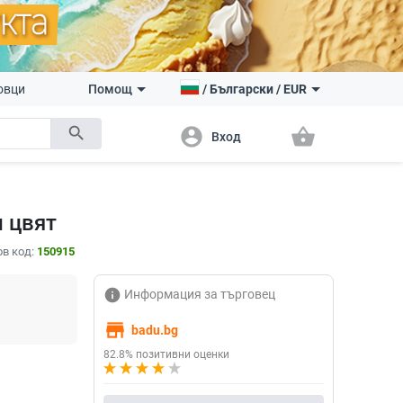
овци
Помощ
/
Български
/
EUR
search
account_circle
shopping_basket
Вход
 цвят
в код:
150915
info
Информация за търговец
store
badu.bg
82.8% позитивни оценки