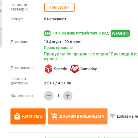
Налични
（56-58cm）
размери:
Статус:
В наличност
redeem
NEWBG
-10% за нови потребители с код:
Доставка:
13 Август - 20 Август
Лесно връщане
Продуктът се предлага с опция "Прегледай п
купиш".
Доставяме с:
Speedy
Sameday
,
Цена на
доставка:
2.51
€
/
4.91
лв
remove
add
Количество:
1
local_mall
add_shopping_cart
favorite
Добави в 
КУПИ СЕГА
ДОБАВИ В КОШНИЦАТА