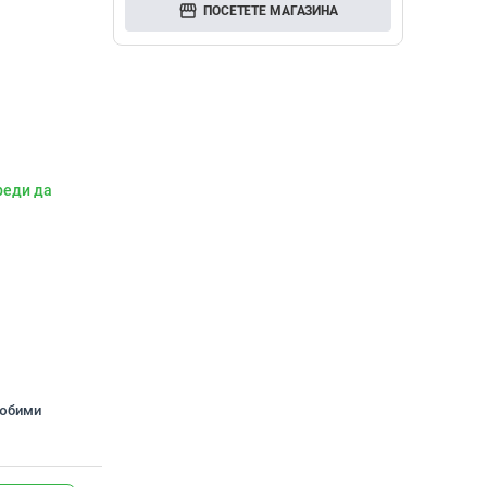
storefront
ПОСЕТЕТЕ МАГАЗИНА
реди да
любими