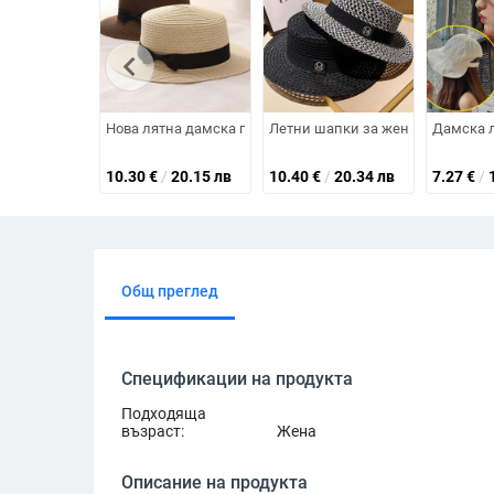
chevron_left
Нова лятна дамска плажна шапка тип лодка Дамска еж
Летни шапки за жени с козирка С
Дамска л
10.30
€
/
20.15 лв
10.40
€
/
20.34 лв
7.27
€
/
Общ преглед
Спецификации на продукта
Подходяща
възраст:
Жена
Описание на продукта