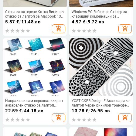
Стена за катерене Котка Винилов
Windows PC Reference Стикер за
стикер за лаптоп за Macbook 13
клавишни комбинации за
Pro Air Retina 15 Mac Skin Decor
операции на MAC OS
5.87
€
/
11.48 лв
4.97
€
/
9.72 лв
Tablet Notebook Decal Cartoon
Допълнителен декал Прозрачни
add_shopping_cart
add_shopping_cart
Autocollant
стикери за клавишни
комбинации
Направи си сам персонализиран
YCSTICKER Design F Аксесоари за
акварелен стикер за лаптоп
лаптоп Черен винилов трансфер
Кожа за лаптоп 12/13/14/15/17
Oracal Decals Sticker Skin за
22.59
€
/
44.18 лв
13.78
€
/
26.95 лв
инча за MacBook Dell HP Lenovo и
MacBook AIR RETINA 11 12 13 15
add_shopping_cart
add_shopping_cart
др. Декорация на кожата на
лаптоп