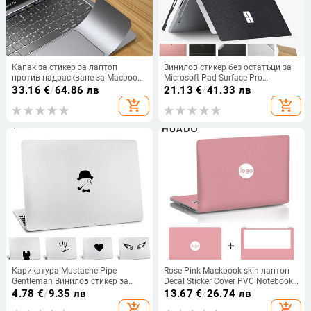
Капак за стикер за лаптоп
Винилов стикер без остатъци за
против надраскване за Macbook
Microsoft Pad Surface Pro
Air 13 A2337 A2681 M1 M2 2022
8/7/6/5/4/3 Surface Pro X Заден
33.16
€
/
64.86 лв
21.13
€
/
41.33 лв
Pro 14 16 2021 2023
капак Цяло тяло Decal Skin
add_shopping_cart
add_shopping_cart
Водоустойчиво защитно фолио
Protector
за кожи
Карикатура Mustache Pipe
Rose Pink Mackbook skin лаптоп
Gentleman Винилов стикер за
Decal Sticker Cover PVC Notebook
Apple Skin Macbook Air 11 13 Pro
Винил за многократна употреба
4.78
€
/
9.35 лв
13.67
€
/
26.74 лв
13 15 17 Retina Компютър Стикер
15.6 11.6 13.3
add_shopping_cart
add_shopping_cart