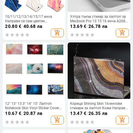
10/11/12/13/14/15/17 инча
Ултра тънък стикер за лаптоп за
Направи си сам цветен
Macbook Pro 13 15 16 инча A2681
мраморен стикер за лаптоп за
A2338 Протектор за подпора за
20.80
€
/
40.68 лв
13.69
€
/
26.78 лв
MacBook Air 11 Air 13.3 2020 Pro
длани и тракпад за 2020 A2442
add_shopping_cart
add_shopping_cart
13/HP/DELl/Lenovo
Air 13 A2337
12" 13" 13.3" 14" 15" Лаптоп
Корица Shining Skin 16-инчови
Notebook Skin Vinyl Sticker Cover
стикери за лаптоп Кожи Направи
Decal Подходящ за HP Lenovo
си сам Водоустойчив преносим
10.67
€
/
20.87 лв
13.47
€
/
26.35 лв
Apple Mac Dell Compaq Asus и
компютър Декор за Macbook / HP
add_shopping_cart
add_shopping_cart
други
/ Dell / Lenovo / Acer