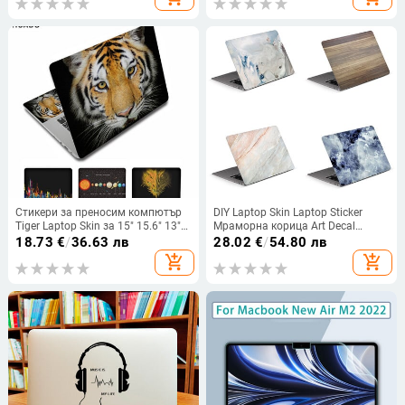
за стена на кола
Стикери за преносим компютър
DIY Laptop Skin Laptop Sticker
Tiger Laptop Skin за 15" 15.6" 13"
Мраморна корица Art Decal
13.3" 17.3" Компютърен стикер за
12/13/14/15/17 инча за
18.73
€
/
36.63 лв
28.02
€
/
54.80 лв
macbook/hp/acer/xiaomi
MacBook/HP/Acer/Dell/ASUS/Lenovo
add_shopping_cart
add_shopping_cart