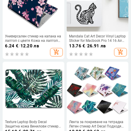
Универсален стикер на капака на
Mandala Cat Art Decor Vinyl Laptop
лаптоп с цветя Кожа на лаптоп
Sticker for Macbook Pro 14 16 Air
Винил Направи си сам
Retina 13 15 Inch Mac Skin iPad
6.24
€
/
12.20 лв
13.76
€
/
26.91 лв
Декоративна стикера
Personalized Notebook Decal
add_shopping_cart
add_shopping_cart
13.3"14"15.6"17.3" за Macbook
/Lenovo/Asus/Hp/Acer
Texture Laptop Body Decal
Лента за покриване на тетрадка
Защитна кожа Винилови стикери
Летен стикер Art Decal Подходящ
за Macbook Air Pro Retina 11" 12"
за 15-инчов универсален лаптоп