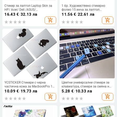
Стикер за лаптоп Laptop Skin за
1 бр. Художествено стикерно
HP/ Acer/ Dell /ASUS/
фолио 15 инча за лаптоп
Sony/Xiaomi/macbook air HX6A
Macbooks Air Pro 13 Компютър
16.43
€
/
32.13 лв
11.56
€
/
22.61 лв
Без рязане Защитен стикер
add_shopping_cart
add_shopping_cart
Капак Многократна употреба
YCSTICKER Стикери с черна
Цветни универсални стикери за
частична кожа за MacbookPro 16
клавиатура, стикери за смяна на
Wild-curl up стикер за лаптоп за
компютърна клавиатура Стикери
10.09
€
/
19.73 лв
5.28
€
/
10.33 лв
Macbookpro air retina11 13 15 16
с букви на клавиатурата
add_shopping_cart
add_shopping_cart
Vinyl
Непадащи не оставят следи