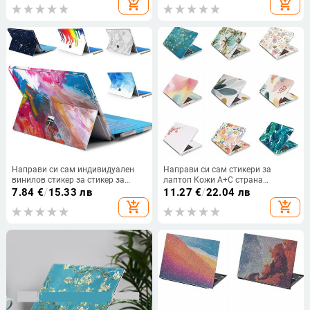
add_shopping_cart
add_shopping_cart
Направи си сам индивидуален
Направи си сам стикери за
винилов стикер за стикер за
лаптоп Кожи A+C страна
кожата за Microsoft Pad Surface
Водоустойчив ултрабук
7.84
€
/
15.33 лв
11.27
€
/
22.04 лв
Pro 8/7/6/5/4/3 Surface Pro X
Декориране на стикери
add_shopping_cart
add_shopping_cart
Back Edge Protector Cover
Вентилационни отвори за
Macbook /HP / Dell / Lenovo / Acer
/ ASUS