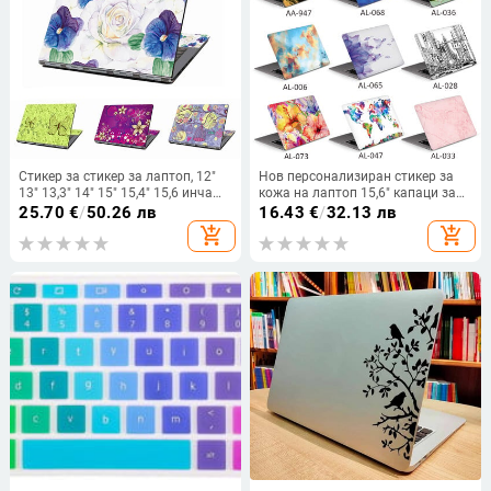
Стикер за стикер за лаптоп, 12"
Нов персонализиран стикер за
13" 13,3" 14" 15" 15,4" 15,6 инча
кожа на лаптоп 15,6" капаци за
Капак за стикер за лаптоп
етикети за лаптоп 13 15" 17" инча
25.70
€
/
50.26 лв
16.43
€
/
32.13 лв
Направи си сам Drop доставка
кожа за лаптоп за macbook pro
add_shopping_cart
add_shopping_cart
15/xiaomi air/lenovo/HP