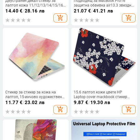
Двустранен декал стикер за
Подходящ за MacBook Pro16
лаптоп кожа 11/12/13/14/15/16
защитна обвивка air13.3 звездно
инча за MacBook Pro 16 Pro 15
небе воден стикер A1706
14.40
€
/
28.16 лв
21.07
€
/
41.21 лв
Touch Bar 13/Acer/Lenovo
боядисана 15-инчова охлаждаща
add_shopping_cart
add_shopping_cart
обвивка
Стикер за стикер за кожа на
15.6 лаптоп кожи цвете HP
лаптоп, 15-инчово художествено
Laptop cover mackbook стикер
фолио за покритие на кожата,
Protector Sticker Decal Laptop
11.77
€
/
23.02 лв
9.87
€
/
19.30 лв
универсално
Cover Skin for 13.3 Lenovo Apple
add_shopping_cart
add_shopping_cart
Mac