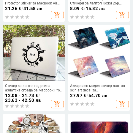
Protector Sticker за MacBook Air
Стикери за лаптоп Кожи 2бр.
Pro 13 15 16 inch 2020 A2338
13.3"14"15.6"17.3" Vinyl Skin Leaf
21.26
€
/
41.58 лв
8.09
€
/
15.82 лв
A2289 A2141 A1932 A2179 Vinyl
Decorate Decal за Macbook
add_shopping_cart
add_shopping_cart
Skin
/Lenovo/Asus/Hp
Стикер за лаптоп с древна
Акварелен модел стикер лаптоп
азиатска сграда за Macbook Pro
skin art decal за
14 16 Air Retina 13 15'6 Inch Mac
MacBook/HP/Acer/Dell/ASUS/Lenovo
12.08 - 21.73
€
/
27.97
€
/
54.70 лв
Ipad Vinyl Skin Portable Notebook
всички лаптопи украсяват
23.63 - 42.50 лв
add_shopping_cart
add_shopping_cart
Decal