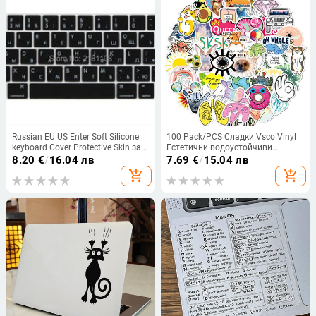
Russian EU US Enter Soft Silicone
100 Pack/PCS Сладки Vsco Vinyl
keyboard Cover Protective Skin за
Естетични водоустойчиви
Macbook Pro 13 15 inch Retina
стикери Лаптоп Hydroflask
8.20
€
/
16.04 лв
7.69
€
/
15.04 лв
A1502 A1278 A1398 A1286
Компютърни стикери за
add_shopping_cart
add_shopping_cart
тийнейджъри Деца Момичета