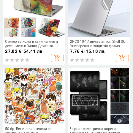
Стикер за кожа в стил на ляв и
2PCS 10-17 инча лаптоп Shell Skin
десен мозък Винил Декал за
Универсално защитно фолио
Macbook Air 13" A3113 M3 Pro 13
Преносим компютър Корпус на
27.82
€
/
54.41 лв
7.76
€
/
15.18 лв
15 инча A2992 A2485 A2442
корпуса Матово PVC
add_shopping_cart
add_shopping_cart
Pro16 A2141
Водоустойчиво самозалепващо
се покритие
50 бр. Винилови стикери за
Черна геометрична корица