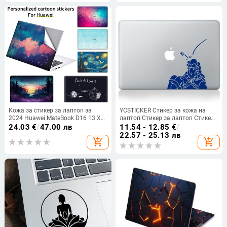
Кожа за стикер за лаптоп за
YCSTICKER Стикер за кожа на
2024 Huawei MateBook D16 13 X
лаптоп Стикер за лаптоп Стикер
Pro D14 D15 14s Декоративни
за MacBookAir Pro Retina 11 13 15
24.03
€
/
47.00 лв
11.54 - 12.85
€
/
капаци за преносими компютри
16 инча
22.57 - 25.13 лв
add_shopping_cart
add_shopping_cart
отгоре/отдолу/Palmguard