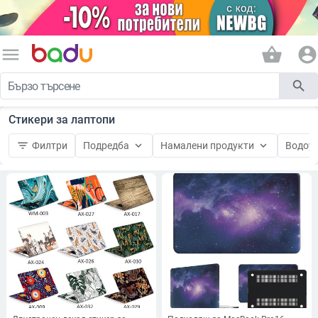
menu
shopping_basket
account_circle
search
Стикери за лаптопи
filter_list
keyboard_arrow_down
keyboard_arrow_down
Филтри
Подредба
Намалени продукти
Водоу