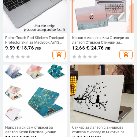
Palm+Touch Pad Stickers Trackpad
Капак с маслени бои Стикери за
Protector Skin за MacBook Air13
лаптоп Стикери Стикери за
Pro16 Palms Guard Rest Cover with
клавиатура за HP X360/14S dk/
9.59
€
/
18.76 лв
12.66
€
/
24.76 лв
Trackpad Protector Sticker
14s dq/15 da/Pavilion 14 15 PVC
add_shopping_cart
add_shopping_cart
Декоративни стикери
Направи си сам стикери за
Стикер за лаптоп с винилова
лаптоп Кожи Вентилационни
стикера с изглед към котка за
отвори A+C Страничен декор за
Apple Macbook 13 14 Pro Air