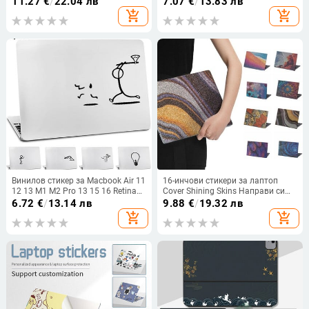
11.27
€
/
22.04 лв
7.07
€
/
13.83 лв
преносим компютър 15 инча за
Retina Mac Skin HP Lenovo
add_shopping_cart
add_shopping_cart
Macbook / HP / Dell / Lenovo / Acer
Notebook Fashion Art Decor
/ ASUS
Винилов стикер за Macbook Air 11
16-инчови стикери за лаптоп
12 13 M1 M2 Pro 13 15 16 Retina
Cover Shining Skins Направи си
Wall Decal Лаптоп Stickman Guy
сам водоустойчив Ultrabook
6.72
€
/
13.14 лв
9.88
€
/
19.32 лв
Notebook Tablet Skin за iPad
Декоративна табелка за Macbook
add_shopping_cart
add_shopping_cart
/ HP / Dell / Lenovo / Acer