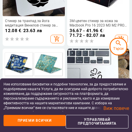
Стикер за тракпад за йога
3M цветен стикер за кожа за
медитация Винилов стикер за
Macbook Pro 16 2023 M3 M2 PRO
лаптоп за Macbook Air 13 Pro 14
15 2022 PRO 14 2023 AIR 15 2023
12.08
€
/
23.63 лв
36.67 - 41.96
€
/
16 Retina 12 15-инчов декор на
Air 13.6 2022
71.72 - 82.07 лв
add_shopping_cart
add_shopping_cart
клавиатура Mac Декор на лаптоп
search
Търси
Ние използваме бисквитки и подобни технологии, за да предоставяме и
подобряваме нашата Услуга, да ви осигурим най-доброто потребителско
изживяване, да поддържаме сигурността на платформата, да
персонализираме съдържанието и рекламите, както и да измерваме
ефективността на нашите маркетингови кампании. С избора на
Виж повече
„Приемам всички“ вие се съгласявате ние и нашите доверени партньори
Направи си сам стикер за лаптоп
Love Heart Gesture Laptop
да съхраняваме бисквитки и подобни технологии на вашето устройство
Laptop Skin за hp/ Acer/ Dell
Trackpad Decal Sticker for Macbook
за рекламни и аналитични цели. Можете по всяко време да управлявате
/ASUS/ Sony/Xiaomi/macbook air
Pro Air Retina 11 12 13 15 inch Mac
5.59 - 7.59
€
/
12.08
€
/
23.63 лв
УПРАВЛЯВАЙ
ПРИЕМИ ВСИЧКИ
своите предпочитания, като натиснете „Управлявай предпочитанията“.
Book Vinyl Notebook Skin Decor
10.93 - 14.84 лв
ПРЕДПОЧИТАНИЯТА
add_shopping_cart
add_shopping_cart
За повече информация, моля, вижте нашата
Политика за защита на
данните
.