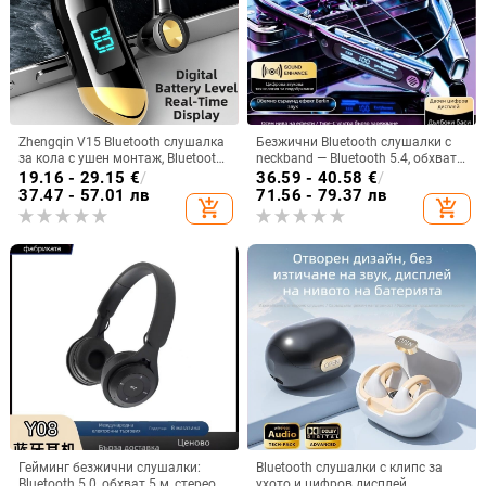
Zhengqin V15 Bluetooth слушалка
Безжични Bluetooth слушалки с
за кола с ушен монтаж, Bluetooth
neckband — Bluetooth 5.4, обхват
5.2, цифров дисплей, живот на
10 м, живот на батерията над 8 ч,
19.16 - 29.15
€
/
36.59 - 40.58
€
/
батерията над 8 ч, обхват 10 м,
стерео звук, цифров дисплей
37.47 - 57.01 лв
71.56 - 79.37 лв
add_shopping_cart
add_shopping_cart
IPX3 водоустойчива
Гейминг безжични слушалки:
Bluetooth слушалки с клипс за
Bluetooth 5.0, обхват 5 м, стерео
ухото и цифров дисплей,