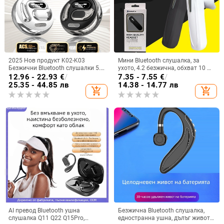
2025 Нов продукт K02-K03
Мини Bluetooth слушалка, за
Безжични Bluetooth слушалки 5.5
ухото, 4.2 безжична, обхват 10 м,
Монтирани за уши Бинаурални
мултипойнт, гласово управление
12.96 - 22.93
€
/
7.35 - 7.55
€
/
стерео M76 Експорт Горещ модел
и възпроизвеждане на музика
25.35 - 44.85 лв
14.38 - 14.77 лв
add_shopping_cart
add_shopping_cart
Ows
AI превод Bluetooth ушна
Безжична Bluetooth слушалка,
слушалка Q11 Q22 Q15Pro,
едностранна ушна, дълъг живот