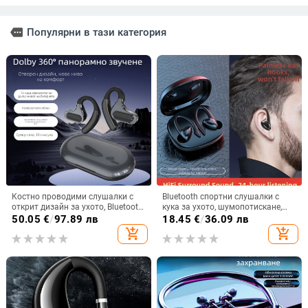
more
Популярни в тази категория
Костно проводими слушалки с
Bluetooth спортни слушалки с
открит дизайн за ухото, Bluetooth
кука за ухото, шумопотискане,
5.4, обхват 10 м, IPX7
Bluetooth 5.2, обхват 5 м, батерия
50.05
€
/
97.89 лв
18.45
€
/
36.09 лв
водоустойчивост, над 8 часа
>8 ч, Qualcomm чип
add_shopping_cart
add_shopping_cart
работа