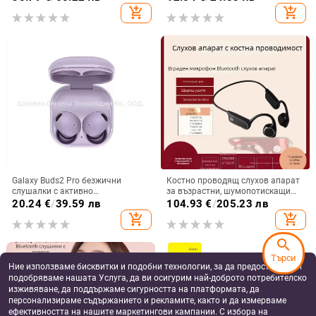
персонализиран модел
цифров дисплей
add_shopping_cart
add_shopping_cart
Galaxy Buds2 Pro безжични
Костно проводящ слухов апарат
слушалки с активно
за възрастни, шумопотискащи
шумопотискане, корпус от
зад ухото слушалки, за лека до
20.24
€
/
39.59 лв
104.93
€
/
205.23 лв
стоманена мрежа R510
тежка глухота, удобен дизайн
add_shopping_cart
add_shopping_cart
search
Търси
Ние използваме бисквитки и подобни технологии, за да предоставяме и
подобряваме нашата Услуга, да ви осигурим най-доброто потребителско
изживяване, да поддържаме сигурността на платформата, да
персонализираме съдържанието и рекламите, както и да измерваме
ефективността на нашите маркетингови кампании. С избора на