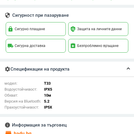
security
Сигурност при пазаруване
lock
policy
Сигурно плащане
Защита на личните данни
local_shipping
assignment_return
Сигурна доставка
Безпроблемно връщане
settings
Спецификации на продукта
модел:
T33
Водоустойчивост:
IPX5
Обхват:
10м
Версия на Bluetooth:
5.2
Прахоустойчивост:
IP5X
info
Информация за търговец
store
badu.bg