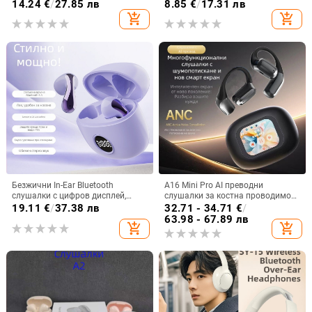
Bluetooth 5.3, обхват 10 м, време
на батерията, Bluetooth 5.3,
14.24
€
/
27.85 лв
8.85
€
/
17.31 лв
на работа 4–8 ч, цифров дисплей
водоустойчива, обхват 15 m,
add_shopping_cart
add_shopping_cart
спортен стил
Безжични In-Ear Bluetooth
A16 Mini Pro AI преводни
слушалки с цифров дисплей,
слушалки за костна проводимост
ниска латентност за гейминг, 4–8
със цветен дисплей и
19.11
€
/
37.38 лв
32.71 - 34.71
€
/
ч. работа, Bluetooth 5.3
шумопотискане, Bluetooth 5.4
63.98 - 67.89 лв
add_shopping_cart
add_shopping_cart