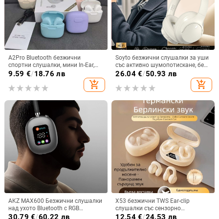
A2Pro Bluetooth безжични
Soyto безжични слушалки за уши
спортни слушалки, мини In-Ear,
със активно шумопотискане, без
5.3 дълга издръжливост на
изтичане на звук, Bluetooth 5.4,
9.59
€
/
18.76 лв
26.04
€
/
50.93 лв
батерията, Macaron
обхват 10 m, двуканално стерео,
add_shopping_cart
add_shopping_cart
OEM персонализация
AKZ MAX600 Безжични слушалки
X53 безжични TWS Ear-clip
над ухото Bluetooth с RGB
слушалки със сензорно
дисплей и четец за карти,
докосване, шумопотискане и
30.79
€
/
60.22 лв
12.54
€
/
24.53 лв