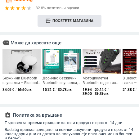
82.8% позитивни оценки
storefront
ПОСЕТЕТЕ МАГАЗИНА
more
Може да харесате още
Безжични Bluetooth
Двоично безжични
Мотоциклетен
Bluetooth
слушалки – Bluetooth
Bluetooth слушалки, в
Bluetooth хедсет за
глава — B
5.0, двуканално
ушен дизайн,
каска —
обхват 1
34.05
€
/
66.60 лв
15.74
€
/
30.78 лв
19.94 - 20.14
€
/
21.38
€
/
стерео, обхват 10 м,
Bluetooth 5.0, обхват
интелигентно
над 8 ч, 
39.00 - 39.39 лв
работа 4–8 ч.,
10 м, IPX8
шумопотискане,
лаг за е
поддръжка на
водоустойчивост,
водоустойчив,
спортове
обаждания и музика
живот на батерията
двустранно стерео,
звук
над 8 ч
Bluetooth 5.4,
assignment_return
Политика за връщане
батерия 4–8 ч
Търговецът приема връщане за този продукт в срок от 14 дни.
Badu.bg приема връщане на всички закупени продукти в срок от 14
календарни дни от датата на получаване(с изключение на бански
и бельо).