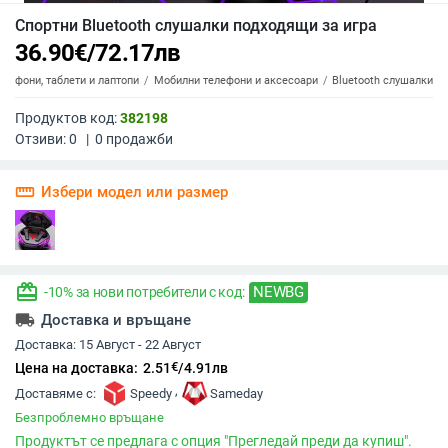
Спортни Bluetooth слушалки подходящи за игра
36.90
€
/
72.17
лв
елефони, таблети и лаптопи
Мобилни телефони и аксесоари
Bluetooth слушалки
Продуктов код:
382198
Отзиви:
0
|
0
продажби
straighten
Избери модел или размер
redeem
NEWBG
-10% за нови потребители с код:
local_shipping
Доставка и връщане
Доставка:
15 Август - 22 Август
€
Цена на доставка:
2.51
/
4.91
лв
,
Доставяме с:
Speedy
Sameday
Безпроблемно връщане
Продуктът се предлага с опция "Прегледай преди да купиш".