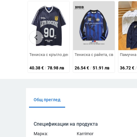
chevron_left
Тениска с кръгло деколте, къс ръкав, свободна кройка, п
Тениска с райета, свободна крой
Памучна 
40.38
€
/
78.98 лв
26.54
€
/
51.91 лв
36.72
€
/
Общ преглед
Спецификации на продукта
Марка:
Karrimor