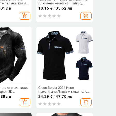
ла-пел яка, къси
плюшено животно — тигър,
кръгло деколте, къси ръкави,
.01 лв
18.16
€
/
35.52 лв
свободна кройка, полиестер,
add_shopping_cart
add_shopping_cart
лято
ениска с винтидж
Cross Border 2024 Ново
арки, 3D
пристигане Лятна мъжка поло
ат, широка и
риза с пейсли яка, мъжка
.80 лв
24.39
€
/
47.70 лв
, за всички
тениска с къс ръкав, ежедневна
add_shopping_cart
add_shopping_cart
тениска