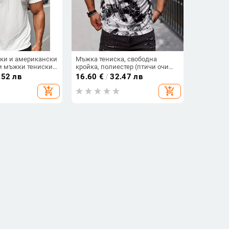
ски и американски
Мъжка тениска, свободна
и мъжки тениски,
кройка, полиестер (птичи очи
лка и къс ръкав,
плат), 3D дигитален принт,
.52 лв
16.60
€
/
32.47 лв
ърти с качулка,
кръгло деколте, къси ръкави
add_shopping_cart
add_shopping_cart
овин ръкав и къс