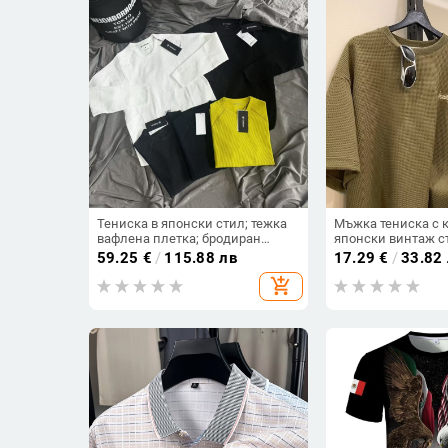
Тениска в японски стил; тежка
Мъжка тениска с к
вафлена плетка; бродиран
японски винтаж с
малък логотип; дълги ръкави;
полиестер, еднот
59.25
€
/
115.88 лв
17.29
€
/
33.82
свободна кройка
свободен силует
add_shopping_cart