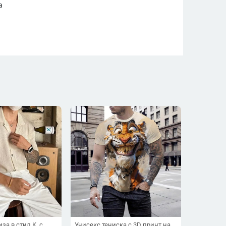
а
за в стил K, с
Унисекс тениска с 3D принт на