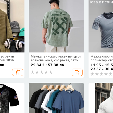
ъс ръкав,
Мъжка тениска с тежък велур от
Мъжка спортна
тил, 100%
еленова кожа, къс ръкав, лято
полиестер, св
онен модел,
2025, свободна кройка, размер
ръкав, кръгла
 лв
29.34
€
/
57.38 лв
11.95 - 15.
плюс, ретро американски стил
23.37 - 30.
add_shopping_cart
add_shopping_cart