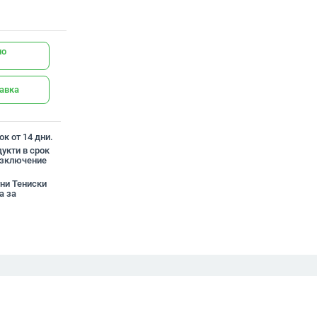
но
тавка
к от 14 дни.
укти в срок
 изключение
тни Тениски
а за