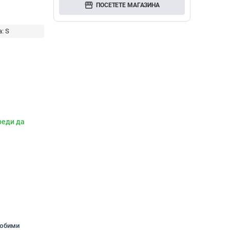
storefront
ПОСЕТЕТЕ МАГАЗИНА
а:
S
реди да
любими