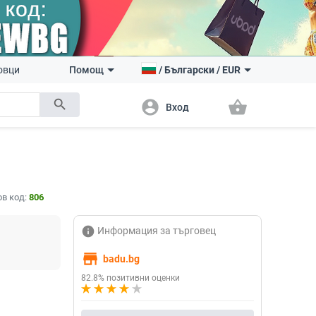
овци
Помощ
/
Български
/
EUR
search
account_circle
shopping_basket
Вход
в код:
806
info
Информация за търговец
store
badu.bg
82.8% позитивни оценки