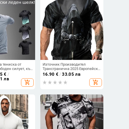
 тениска от
Източник Производител
ободен силует, къс
Трансгранична 2025 Европейска
 яка
и американска нова 3D
55
€
/
16.90
€
/
33.05 лв
дигитален печат Ретро
41 лв
add_shopping_cart
add_shopping_cart
бързосъхнеща тениска
Ежедневна