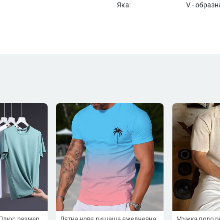
Яка:
V - образн
 Плюс размер
Лятна нова дишаща ежедневна
Мъжка поло ри