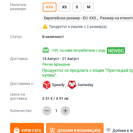
Налични
XXS
XS
S
M
размери:
Европейски размер - EU:
XXS
Размер на етикет
warning
Продуктът е умален с 2 размер(а).
Статус:
В наличност
redeem
NEWBG
-10% за нови потребители с код:
Доставка:
14 Август - 21 Август
Лесно връщане
Продуктът се предлага с опция "Прегледай п
купиш".
Доставяме с:
Speedy
Sameday
,
Цена на
доставка:
2.51
€
/
4.91
лв
remove
add
Количество:
1
local_mall
add_shopping_cart
favorite
Добави в 
КУПИ СЕГА
ДОБАВИ В КОШНИЦАТА