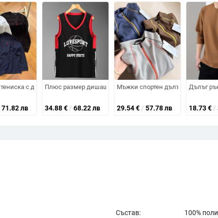
ринт с букви върху полиестер, за лято 2025
ка, кръгла яка, дълги ръкави, полиестерна материя
тениска с дълъг ръкав и кръгла яка, едноцветна, с лого на конче – стил
Плюс размер дишащ безръкав спортен жилет за мъже, б
Мъжки спортен дълъг ръкав T‑шър
Дълъг рък
71.82 лв
34.88
€
/
68.22 лв
29.54
€
/
57.78 лв
18.73
€
/
Състав:
100% поли