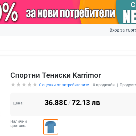
Вход за търг
Спортни Тениски Karrimor
0
оценки от потребителите
0
продажби
Продукто
36.88
€
/
72.13
лв
Цена:
Налични
цветове: