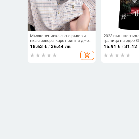
Мъжка тениска с къс ръкав и
2023 външна търг
яка с ревера, каре принт и джоб,
граница на едро 3
дишаща полиестерова смес.
полиестер термот
18.63
€
/
36.44 лв
15.91
€
/
31.12
тениска с кръгло 
add_shopping_cart
европейска и аме
тениска с къс рък
размери