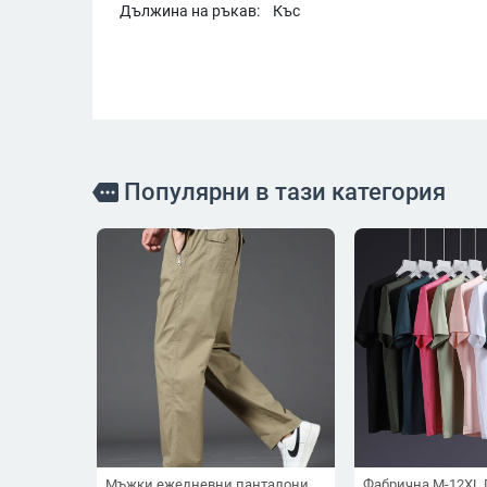
Дължина на ръкав:
Къс
Популярни в тази категория
more
Мъжки ежедневни панталони,
Фабрична M-12XL