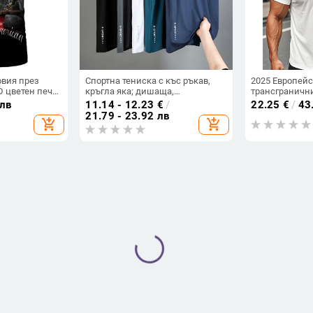
овия през
Спортна тениска с къс ръкав,
2025 Европей
D цветен печат
кръгла яка; дишаща,
трансграничн
рансферна
бързосъхнеща полиестрова
тениски с качу
 лв
11.14 - 12.23
€
/
22.25
€
/
43
деколте
тъкан (96% полиестер);
модерни суитш
21.79 - 23.92 лв
add_shopping_cart
add_shopping_cart
риканска
влагоотводяща, охлаждаща,
тениски с пол
ав с големи
издръжлива; геометричен
ръкав
принт; летен стил