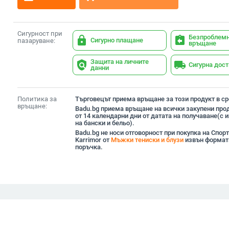
Сигурност при
Безпроблем
lock
assignment_return
Сигурно плащане
пазаруване:
връщане
Защита на личните
policy
local_shipping
Сигурна дос
данни
Политика за
Търговецът приема връщане за този продукт в сро
връщане:
Badu.bg приема връщане на всички закупени прод
от 14 календарни дни от датата на получаване(с
на бански и бельо).
Badu.bg не носи отговорност при покупка на Спор
Karrimor от
Мъжки тениски и блузи
извън формат
поръчка.