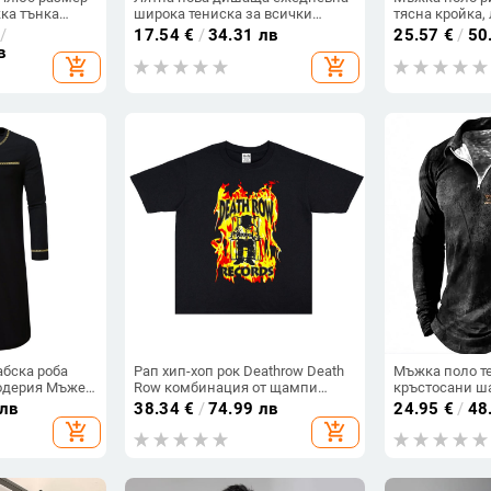
ка тънка
широка тениска за всички
тясна кройка, 
деколте,
мачове с 3D дигитален печат,
ръкави
/
17.54
€
/
34.31 лв
25.57
€
/
50
ъс ръкав,
градиент, мъжка спортна
в
add_shopping_cart
add_shopping_cart
ка с половин
тениска с къс ръкав
абска роба
Рап хип-хоп рок Deathrow Death
Мъжка поло т
одерия Мъже
Row комбинация от щампи
кръстосани ш
хи Хелоуин
Street тениска с къс ръкав,
дигитален печ
 лв
38.34
€
/
74.99 лв
24.95
€
/
48
стюм
свободен памук, унисекс
дишаща, с цип
add_shopping_cart
add_shopping_cart
възрасти