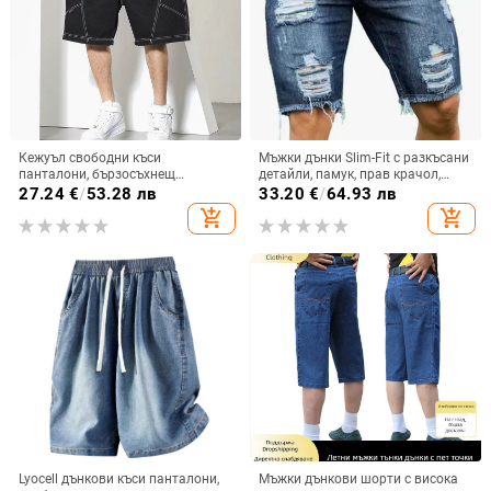
Кежуъл свободни къси
Мъжки дънки Slim-Fit с разкъсани
панталони, бързосъхнещ
детайли, памук, прав крачол,
полиестер, летен корейски стил,
уличен стил, летен модел
27.24
€
/
53.28 лв
33.20
€
/
64.93 лв
половин дължина,
add_shopping_cart
add_shopping_cart
микроеластично прилягане
Lyocell дънкови къси панталони,
Мъжки дънкови шорти с висока