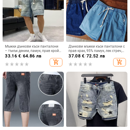
Мъжки дънкови къси панталони
Дънкови мъжки къси панталони с
– тънък деним, памук, прав крой,
прав крак, 95% памук, лек стреч,
дължина пет точки, летни
летен сезон 2025
33.16
€
/
64.86 лв
37.08
€
/
72.52 лв
ежедневни
add_shopping_cart
add_shopping_cart