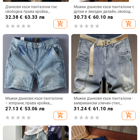
Дънкови къси панталони със
Мъжки дънкови къси панталони с
свободна права кройка,
дупки и звезден дизайн, свободен
памук‑смес, микроеластичност,
силует, дължина до коляното,
32.38
€
/
63.33 лв
30.73
€
/
60.10 лв
лято
полиестер-памук смес, 75% памук
add_shopping_cart
add_shopping_cart
Мъжки дънкови къси панталони
Мъжки дънкови къси панталони -
– изпрани, права кройка,
американски уличен стил,
свободен ежедневен стил за лято
петточкови къси панталони,
27.13
€
/
53.06 лв
31.24
€
/
61.10 лв
2025 (памук-смес, полиестер)
прави крачета, лято, 30% памук
add_shopping_cart
add_shopping_cart