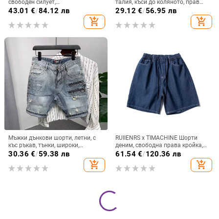
свободен силует,
талия, къси до коляното, прав
микроеластични, лято 2025
силует, летен стил
43.01
€
/
84.12 лв
29.12
€
/
56.95 лв
add_shopping_cart
add_shopping_cart
Мъжки дънкови шорти, летни, с
RUIIENRS x TIMACHINE Шорти
къс ръкав, тънки, широки,
деним, свободна права кройка,
модерни, маркови, с пет точки,
100% памук, ретро стил, лято
30.36
€
/
59.38 лв
61.54
€
/
120.36 лв
корейски стил, скъсани,
2025
add_shopping_cart
add_shopping_cart
еластични, 5 красиви