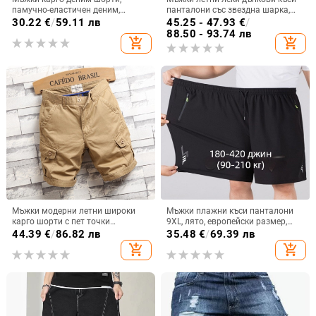
памучно-еластичен деним,
панталони със звездна шарка,
микроеластичност, права кройка,
плюс размер, свободен силует, до
30.22
€
/
59.11 лв
45.25 - 47.93
€
/
пет-дължина, лято
коляното, ежедневни
88.50 - 93.74 лв
add_shopping_cart
add_shopping_cart
Мъжки модерни летни широки
Мъжки плажни къси панталони
карго шорти с пет точки
9XL, лято, европейски размер,
закопчаване, модерна марка,
права кройка
44.39
€
/
86.82 лв
35.48
€
/
69.39 лв
ежедневни спортни шорти с пет
add_shopping_cart
add_shopping_cart
точки закопчаване, черни