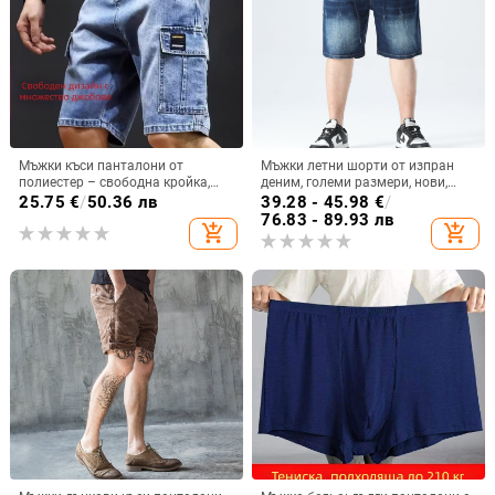
Мъжки къси панталони от
Мъжки летни шорти от изпран
полиестер – свободна кройка,
деним, големи размери, нови,
спортен стил, 50% полиестер,
свободни, с широка талия, за
25.75
€
/
50.36 лв
39.28 - 45.98
€
/
оригинален дизайн
дебели мъже
76.83 - 89.93 лв
add_shopping_cart
add_shopping_cart