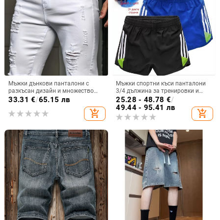
Мъжки дънкови панталони с
Мъжки спортни къси панталони
разкъсан дизайн и множество
3/4 дължина за тренировки и
дупки, прав крак, еластичен
бягане, бързосъхнещи, леки и
33.31
€
/
65.15 лв
25.28 - 48.78
€
/
памук, 75,4% памук, дизайн
еластични
49.44 - 95.41 лв
add_shopping_cart
add_shopping_cart
пролет 2026