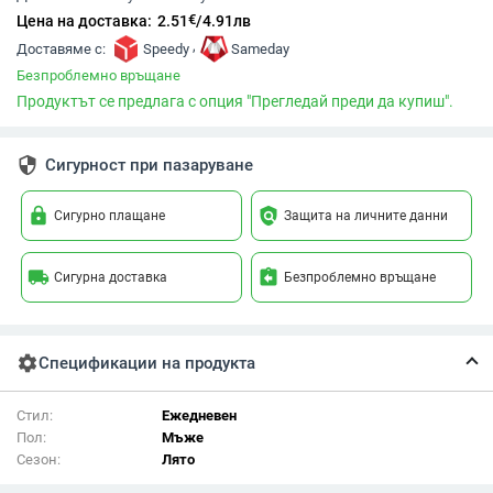
€
Цена на доставка:
2.51
/
4.91
лв
,
Доставяме с:
Speedy
Sameday
Безпроблемно връщане
Продуктът се предлага с опция "Прегледай преди да купиш".
security
Сигурност при пазаруване
lock
policy
Сигурно плащане
Защита на личните данни
local_shipping
assignment_return
Сигурна доставка
Безпроблемно връщане
settings
Спецификации на продукта
Стил:
Ежедневен
Пол:
Мъже
Сезон:
Лято