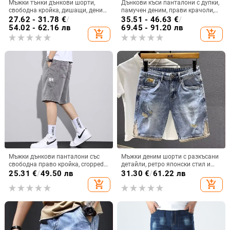
Мъжки тънки дънкови шорти,
Дънкови къси панталони с дупки,
свободна кройка, дишащи, деним,
памучен деним, прави крачоли,
дължина пет четвърти, полиестер
средна дължина, лято 2024
27.62 - 31.78
€
/
35.51 - 46.63
€
/
50–70%
54.02 - 62.16 лв
69.45 - 91.20 лв
add_shopping_cart
add_shopping_cart
Мъжки дънкови панталони със
Мъжки деним шорти с разкъсани
свободна право кройка, cropped
детайли, ретро японски стил и
дължина, микроеластични, 100%
корейски дизайн, летни, 60%
25.31
€
/
49.50 лв
31.30
€
/
61.22 лв
деним, за лято
памук
add_shopping_cart
add_shopping_cart