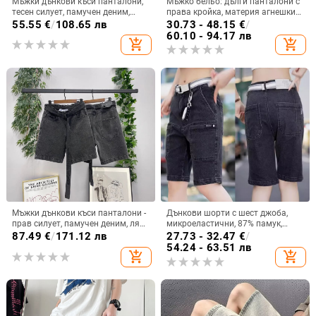
Мъжки дънкови къси панталони,
Мъжко бельо: дълги панталони с
тесен силует, памучен деним,
права кройка, материя агнешки
ретро стил
флийс, средна еластичност,
55.55
€
/
108.65 лв
30.73 - 48.15
€
/
пролет 2024
60.10 - 94.17 лв
add_shopping_cart
add_shopping_cart
Мъжки дънкови къси панталони -
Дънкови шорти с шест джоба,
прав силует, памучен деним, лято
микроеластични, 87% памук,
2025
кроени прави, лято 2024
87.49
€
/
171.12 лв
27.73 - 32.47
€
/
54.24 - 63.51 лв
add_shopping_cart
add_shopping_cart