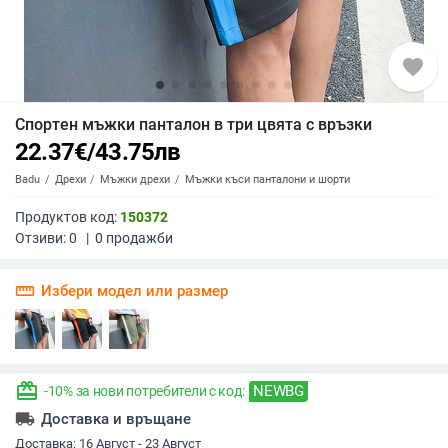
favorite
Спортен мъжки панталон в три цвята с връзки
22.37
€
/
43.75
лв
Badu
Дрехи
Мъжки дрехи
Мъжки къси панталони и шорти
Продуктов код:
150372
Отзиви:
0
|
0
продажби
straighten
Избери модел или размер
redeem
NEWBG
-10% за нови потребители с код:
local_shipping
Доставка и връщане
Доставка:
16 Август - 23 Август