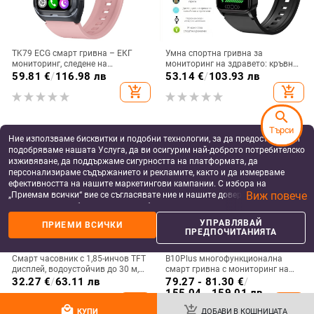
TK79 ECG смарт гривна – ЕКГ
Умна спортна гривна за
мониторинг, следене на
мониторинг на здравето: кръвна
сърдечния ритъм, следене на
захар, кислород в кръвта,
59.81
€
/
116.98 лв
53.14
€
/
103.93 лв
съня, отчитане на стъпките,
динамично кръвно налягане,
add_shopping_cart
add_shopping_cart
Android-съвместима
пикочна киселина и телесна
температура
search
Търси
Ние използваме бисквитки и подобни технологии, за да предоставяме и
подобряваме нашата Услуга, да ви осигурим най-доброто потребителско
изживяване, да поддържаме сигурността на платформата, да
персонализираме съдържанието и рекламите, както и да измерваме
ефективността на нашите маркетингови кампании. С избора на
Виж повече
„Приемам всички“ вие се съгласявате ние и нашите доверени партньори
да съхраняваме бисквитки и подобни технологии на вашето устройство
за рекламни и аналитични цели. Можете по всяко време да управлявате
УПРАВЛЯВАЙ
ПРИЕМИ ВСИЧКИ
своите предпочитания, като натиснете „Управлявай предпочитанията“.
ПРЕДПОЧИТАНИЯТА
За повече информация, моля, вижте нашата
Политика за защита на
данните
.
Смарт часовник с 1,85-инчов TFT
B10Plus многофункционална
дисплей, водоустойчив до 30 м,
смарт гривна с мониторинг на
мониторинг на сърдечния ритъм
сърдечния ритъм и кислород в
32.27
€
/
63.11 лв
79.27 - 81.30
€
/
и кръвното налягане и кислород
кръвта, спортна гривна
155.04 - 159.01 лв
add_shopping_cart
add_shopping_cart
в кръвта, Bluetooth обаждания,
local_mall
add_shopping_cart
живот на батерията 7–14 дни
КУПИ
ДОБАВИ В КОШНИЦАТА