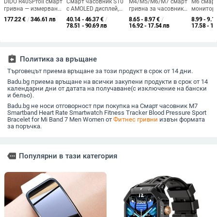
DIDO R40SProII смарт
Смарт часовник S10
M4/M5/M6/M7 смарт
M6 смарт
гривна — измерване
с AMOLED дисплей,
гривна за часовник с
монитор
на кръвно налягане,
мониторинг на
Bluetooth известия,
сърдечни
177.22
€
/
346.61 лв
40.14 - 46.37
€
/
8.65 - 8.97
€
/
8.99 - 9.1
кислород в кръвта,
сърдечния ритъм,
крачомер и
измерван
78.51 - 90.69 лв
16.92 - 17.54 лв
17.58 - 17
сърдечен ритъм,
Bluetooth обаждания
мониторинг на
кръвното
мониторинг на съня
и известия, безжично
здравето, IPS
педометъ
и Bluetooth
зареждане
дисплей, USB
проследя
разговори
зареждане,
съня и Bl
assignment_return
Политика за връщане
силиконова лента
Търговецът приема връщане за този продукт в срок от 14 дни.
Badu.bg приема връщане на всички закупени продукти в срок от 14
календарни дни от датата на получаване(с изключение на бански
и бельо).
Badu.bg не носи отговорност при покупка на Смарт часовник M7
Smartband Heart Rate Smartwatch Fitness Tracker Blood Pressure Sport
Bracelet for Mi Band 7 Men Women от
Фитнес гривни
извън формата
за поръчка.
more
Популярни в тази категория