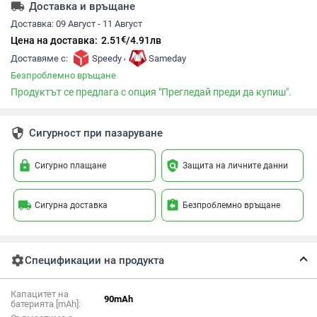
local_shipping
Доставка и връщане
Доставка:
09 Август - 11 Август
€
Цена на доставка:
2.51
/
4.91
лв
,
Доставяме с:
Speedy
Sameday
Безпроблемно връщане
Продуктът се предлага с опция "Прегледай преди да купиш".
security
Сигурност при пазаруване
lock
policy
Сигурно плащане
Защита на личните данни
local_shipping
assignment_return
Сигурна доставка
Безпроблемно връщане
settings
Спецификации на продукта
Капацитет на
90mAh
батерията [mAh]: