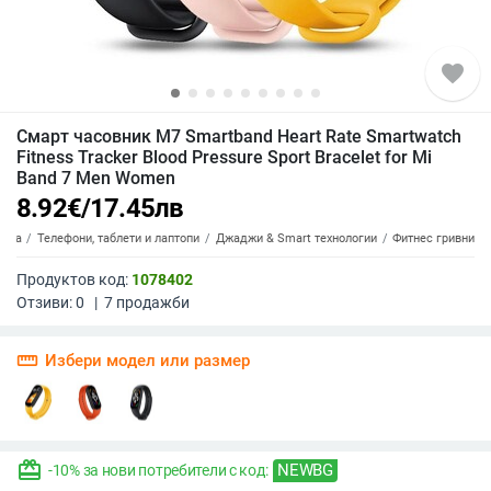
favorite
Смарт часовник M7 Smartband Heart Rate Smartwatch
Fitness Tracker Blood Pressure Sport Bracelet for Mi
Band 7 Men Women
8.92
€
/
17.45
лв
ника
Телефони, таблети и лаптопи
Джаджи & Smart технологии
Фитнес гривни
Продуктов код:
1078402
Отзиви:
0
|
7
продажби
straighten
Избери модел или размер
redeem
NEWBG
-10% за нови потребители с код: