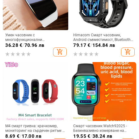
Умен часовник с
Himacom Смарт часовник,
многофункционални
Android съвместимост, Bluetooth
възможности: кръвна захар,
разговори, TFT дисплей,
36.28
€
/
70.96 лв
79.17
€
/
154.84 лв
кръвно налягане, сърдечен
магнитно зареждане, Не
add_shopping_cart
add_shopping_cart
ритъм, кислород в кръвта,
водоустойчив
мониторинг на съня, спорт и
бягане, унисекс водоустойчива
гривна
M4 смарт гривна: крачкомер,
Смарт часовник Watch92025 -
мониторинг на сърдечен ритъм и
Безинвазивно измерване на
кръвно налягане, следене на съня
кръвната захар, кръвно налягане,
8.69
€
/
17.00 лв
19.55
€
/
38.24 лв