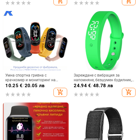
add_shopping_cart
add_shopping_cart
на съня
14 дни, за деца
Умна спортна гривна с
Зареждане с вибрация за
крачкомер и мониторинг на
напомняне, безшумен будилник,
сърцето, кръвното и кислород в
измерващ телесната
10.25
€
/
20.05 лв
24.94
€
/
48.78 лв
кръвта; силиконова каишка,
температура, водоустойчив,
add_shopping_cart
add_shopping_cart
пластмасов корпус; безжично
студентски, модерен смарт
свързване 5–10 м; батерия 100
часовник в корейски стил
mAh
Фабрика на едро