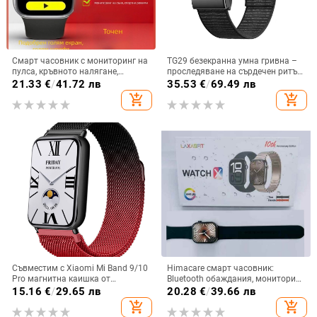
Смарт часовник с мониторинг на
TG29 безекранна умна гривна –
пулса, кръвното налягане,
проследяване на сърдечен ритъм
кислород в кръвта, следене на
в реално време, следене на съня,
21.33
€
/
41.72 лв
35.53
€
/
69.49 лв
съня и Bluetooth разговори
крачкомер, измерване на
add_shopping_cart
add_shopping_cart
кислород в кръвта, Bluetooth
Съвместим с Xiaomi Mi Band 9/10
Himacare смарт часовник:
Pro магнитна каишка от
Bluetooth обаждания, мониторинг
неръждаема стомана,
на сърдечния ритъм, следене на
15.16
€
/
29.65 лв
20.28
€
/
39.66 лв
изработена от милански
съня, крачкомер, безжично
add_shopping_cart
add_shopping_cart
материал, за Redmi Watch 6
зареждане