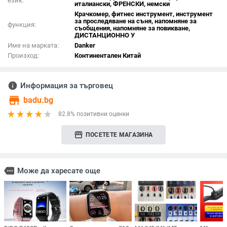
език:
италиански, ФРЕНСКИ, немски
Крачкомер, фитнес инструмент, инструмент
за проследяване на съня, напомняне за
функция:
съобщения, напомняне за повикване,
ДИСТАНЦИОННО У
Име на марката:
Danker
Произход:
Континентален Китай
info
Информация за търговец
store
badu.bg
82.8% позитивни оценки
storefront
ПОСЕТЕТЕ МАГАЗИНА
more
Може да харесате още