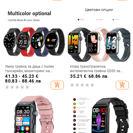
Умна гривна за деца с пълен
Нова трансгранична
тъчскрийн, мониторинг на
интелигентна гривна QS50 за
сърдечен ритъм и кръвно
обаждания 1,47 инча, контрол на
41.33 - 45.23
€
/
35.21
€
/
68.86 лв
налягане, водоустойчива,
пулса, кръвно налягане, музика,
80.83 - 88.46 лв
add_shopping_cart
add_shopping_cart
Bluetooth, живот на батерията 7–
стъпки
14 дни