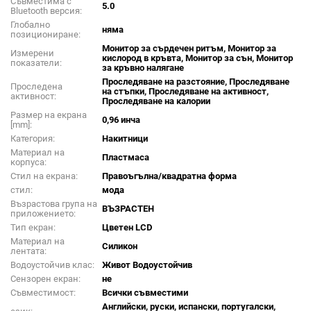
Съвместима с
5.0
Bluetooth версия:
Глобално
няма
позициониране:
Монитор за сърдечен ритъм, Монитор за
Измерени
кислород в кръвта, Монитор за сън, Монитор
показатели:
за кръвно налягане
Проследяване на разстояние, Проследяване
Проследена
на стъпки, Проследяване на активност,
активност:
Проследяване на калории
Размер на екрана
0,96 инча
[mm]:
Категория:
Накитници
Материал на
Пластмаса
корпуса:
Стил на екрана:
Правоъгълна/квадратна форма
стил:
мода
Възрастова група на
ВЪЗРАСТЕН
приложението:
Тип екран:
Цветен LCD
Материал на
Силикон
лентата:
Водоустойчив клас:
Живот Водоустойчив
Сензорен екран:
не
Съвместимост:
Всички съвместими
Английски, руски, испански, португалски,