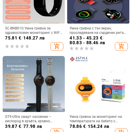
5C-BNB01G Умна гривна за
Умна гривна с тъч екран,
здравословен мониторинг с WiFi
проследяване на сърдечен ритъм
позициониране, грижа за
и кръвно налягане,
75.81
€
/
148.27 лв
41.33 - 45.23
€
/
възрастни и мониторинг на
водоустойчива, Bluetooth
80.83 - 88.46 лв
add_shopping_cart
add_shopping_cart
телесната температура
(Android съвместим, 200 mAh, 7–
14 дни живот на батерията)
GT9-Ultra смарт часовник –
Умна гривна за мониторинг на
кислород в кръвта, кръвно
температурата на бебето с
налягане, сърдечна честота,
AMOLED дисплей, силиконова
39.87
€
/
77.98 лв
78.86
€
/
154.24 лв
Bluetooth обаждания, мониторинг
каишка, живот на батерията 7–