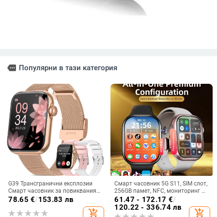
more
Популярни в тази категория
G39 Трансгранични експлозии
Смарт часовник 5G S11, SIM слот,
Смарт часовник за повиквания
256GB памет, NFC, мониторинг на
Сърдечен ритъм Кръв Кислород
сърдечната честота
78.65
€
/
153.83 лв
61.47 - 172.17
€
/
Сънят Здраве Мониторинг
120.22 - 336.74 лв
add_shopping_cart
add_shopping_cart
Bluetooth разговори Спортен