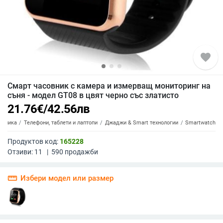
favorite
Смарт часовник с камера и измерващ мониторинг на
съня - модел GT08 в цвят черно със златисто
21.76
€
/
42.56
лв
роника
Телефони, таблети и лаптопи
Джаджи & Smart технологии
Smartwatch
Продуктов код:
165228
Отзиви:
11
|
590
продажби
straighten
Избери модел или размер