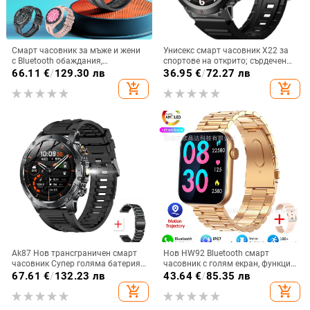
Смарт часовник за мъже и жени
Унисекс смарт часовник X22 за
с Bluetooth обаждания,
спортове на открито; сърдечен
мултифункционален спортен
ритъм, кръвно налягане, сън,
66.11
€
/
129.30 лв
36.95
€
/
72.27 лв
дизайн, измерване на сърдечен
кръвно кислород, Bluetooth
add_shopping_cart
add_shopping_cart
ритъм, кръвно налягане,
обаждания
кислород в кръвта и мониторинг
на съня
Ak87 Нов трансграничен смарт
Нов HW92 Bluetooth смарт
часовник Супер голяма батерия
часовник с голям екран, функция
1000 Mah с висока разделителна
за измерване на пулса,
67.61
€
/
132.23 лв
43.64
€
/
85.35 лв
способност, мъжки спортен
водоустойчив, спортен, за мъже и
add_shopping_cart
add_shopping_cart
часовник за външна употреба с
жени.
двойна каишка