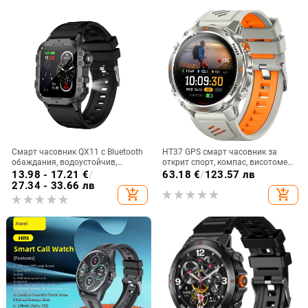
налягане, проследяване на съня,
силиконов каишка, квадратен
циферблат
Смарт часовник QX11 с Bluetooth
HT37 GPS смарт часовник за
обаждания, водоустойчив,
открит спорт, компас, висотомер
мониторинг на сърдечен ритъм и
и барометр, водоустойчив до 30
13.98 - 17.21
€
/
63.18
€
/
123.57 лв
кръвно налягане, заснемане на
м, батерия 7–14 дни
27.34 - 33.66 лв
add_shopping_cart
add_shopping_cart
снимки и дистанционно селфи