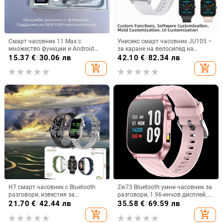
Смарт часовник 11 Max с
Унисекс смарт часовник JU105 –
множество функции и Android
за каране на велосипед на
съвместимост
открито и походи, крачкомер,
15.37
€
/
30.06 лв
42.10
€
/
82.34 лв
сърдечна честота и кислород в
add_shopping_cart
add_shopping_cart
кръвта, мониторинг на съня
H7 смарт часовник с Bluetooth
Zw73 Bluetooth умни часовник за
разговори, известия за
разговори, 1.96-инчов дисплей, AI
съобщения, извит корпус, TFT
гласов асистент, мониторинг на
21.70
€
/
42.44 лв
35.58
€
/
69.59 лв
дисплей, мониторинг на
кислород в кръвта, измерване на
add_shopping_cart
add_shopping_cart
сърдечна честота
сърдечен ритъм, кръвно