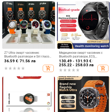
Z7 Ultra смарт часовник:
Медицински смарт часовник с
Bluetooth разговори и Siri гласов
Bluetooth разговори, ECG,
асистент, AMOLED 44mm,
измерване на кръвно налягане,
36.59
€
/
71.56 лв
130.49 - 131.93
€
/
алуминиев корпус, мониторинг
пулс и мониторинг на здравето
255.22 - 258.03 лв
add_shopping_cart
add_shopping_cart
на сърдечен ритъм, кръвно,
(липиди в кръвта и урикова
кислород в кръвта, следене на
киселина)
съня, Bluetooth