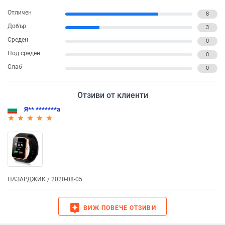
Отличен
8
Добър
3
Среден
0
Под среден
0
Слаб
0
Отзиви от клиенти
Я** *******а
star_rate
star_rate
star_rate
star_rate
star_rate
ПАЗАРДЖИК / 2020-08-05
assistant
ВИЖ ПОВЕЧЕ ОТЗИВИ