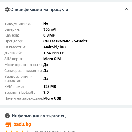
settings
Спецификации на продукта
Водоустойчив:
Не
Батерия:
350mAh
Камера:
0.3 MP
Процесор:
CPU MTK6260A - 543Mhz
Съвместим:
Android / iOS
Дисплей:
1.54 inch TFT
SIM карта:
Micro SIM
Мониторинг на съня:
Да
Сензор за движение:
Да
Уведомления и
Да
известия:
RAM памет:
128 MB
Версия Bluetooth:
3.0
Начин на зареждане:
Micro USB
info
Информация за търговец
store
badu.bg