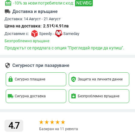
redeem
NEWBG
-10% за нови потребители с код:
local_shipping
Доставка и връщане
Доставка:
14 Август - 21 Август
€
Цена на доставка:
2.51
/
4.91
лв
,
Доставяме с:
Speedy
Sameday
Безпроблемно връщане
Продуктът се предлага с опция "Прегледай преди да купиш".
security
Сигурност при пазаруване
lock
policy
Сигурно плащане
Защита на личните данни
local_shipping
assignment_return
Сигурна доставка
Безпроблемно връщане
4.7
Базиран на 11 ревюта