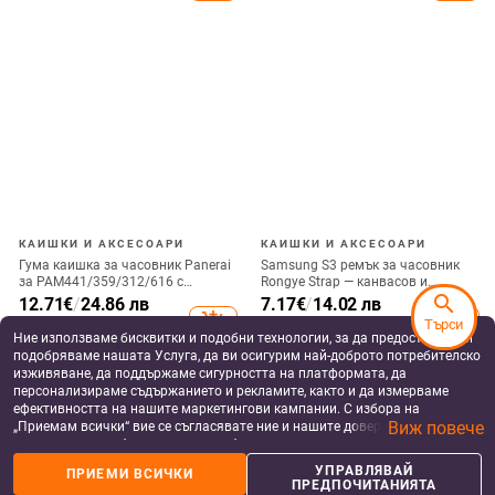
силиконова каишка
GT8 Smart Watch S12 с Bluetooth
Нов QS36 смарт часовник HD
разговори, мониторинг на
AMOLED екран метален
сърдечния ритъм, водоустойчив,
ултратънък спортен
31.39 - 35.89
€
/
59.39 - 65.58
€
/
TFT дисплей, магнитно
здравословен пулс кръв
61.39 - 70.19 лв
116.16 - 128.26 лв
add_shopping_cart
add_shopping_cart
зареждане
кислород Bluetooth разговори
search
Търси
Ние използваме бисквитки и подобни технологии, за да предоставяме и
подобряваме нашата Услуга, да ви осигурим най-доброто потребителско
изживяване, да поддържаме сигурността на платформата, да
персонализираме съдържанието и рекламите, както и да измерваме
ефективността на нашите маркетингови кампании. С избора на
Виж повече
„Приемам всички“ вие се съгласявате ние и нашите доверени партньори
да съхраняваме бисквитки и подобни технологии на вашето устройство
за рекламни и аналитични цели. Можете по всяко време да управлявате
УПРАВЛЯВАЙ
ПРИЕМИ ВСИЧКИ
своите предпочитания, като натиснете „Управлявай предпочитанията“.
ПРЕДПОЧИТАНИЯТА