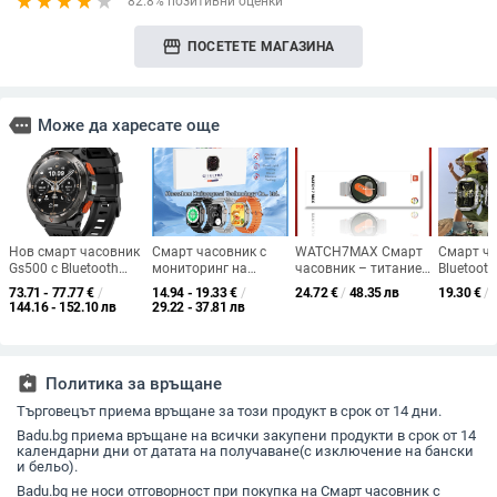
82.8% позитивни оценки
storefront
ПОСЕТЕТЕ МАГАЗИНА
more
Може да харесате още
Нов смарт часовник
Смарт часовник с
WATCH7MAX Смарт
Смарт ча
Gs500 с Bluetooth
мониторинг на
часовник – титаниев
Bluetooth
обаждане, GPS
сърдечната честота,
корпус, силиконова
монитор
73.71 - 77.77
€
/
14.94 - 19.33
€
/
24.72
€
/
48.35 лв
19.30
€
/
позициониране,
Bluetooth разговори,
каишка, TFT дисплей,
сърдечна
144.16 - 152.10 лв
29.22 - 37.81 лв
спортно фенерче,
интелигентни
Bluetooth разговори,
кръвното
пулс, кръвно
напомняния,
измерване на
кислород
налягане,
силиконова каишка,
сърдечната честота
следене 
водоустойчив смарт
батерия под 7 дни
assignment_return
Политика за връщане
часовник
Търговецът приема връщане за този продукт в срок от 14 дни.
Badu.bg приема връщане на всички закупени продукти в срок от 14
календарни дни от датата на получаване(с изключение на бански
и бельо).
Badu.bg не носи отговорност при покупка на Смарт часовник с