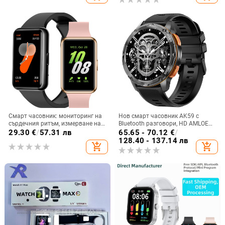
часовник
Смарт часовник: мониторинг на
Нов смарт часовник AK59 с
сърдечния ритъм, измерване на
Bluetooth разговори, HD AMLOED
кислород в кръвта, проследяване
екран, пулс, кръвно налягане,
29.30
€
/
57.31 лв
65.65 - 70.12
€
/
на съня, Bluetooth разговори,
кръвен кислород, спортен смарт
128.40 - 137.14 лв
add_shopping_cart
add_shopping_cart
водоустойчив
часовник