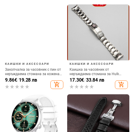
КАИШКИ И АКСЕСОАРИ
КАИШКИ И АКСЕСОАРИ
Закопчалка за часовник с пин от
Каишка за часовник от
неръждаема стомана за кожена
неръждаема стомана за Hulk
каишка — Jaeger-LeCoultre Big
Submariner – подводен стил,
9.86
€
/
19.28 лв
17.30
€
/
33.84 лв
Mark
универсална съвместимост
add_shopping_cart
add_shopping_cart