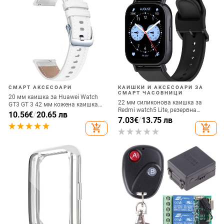
СМАРТ АКСЕСОАРИ
КАИШКИ И АКСЕСОАРИ ЗА
СМАРТ ЧАСОВНИЦИ
20 мм каишка за Huawei Watch
22 мм силиконова каишка за
GT3 GT 3 42 мм кожена каишка
Redmi watch5 Lite, резервна
за Honor Magic 2/ESGT2 42 мм
10.56
€
/
20.65 лв
каишка за Redmi 5 Lite на склад
7.03
€
/
13.75 лв
каишка за часовник за Huawei GT
add_shopping_cart
add_shopping_cart
3 Pro 43 мм Correa