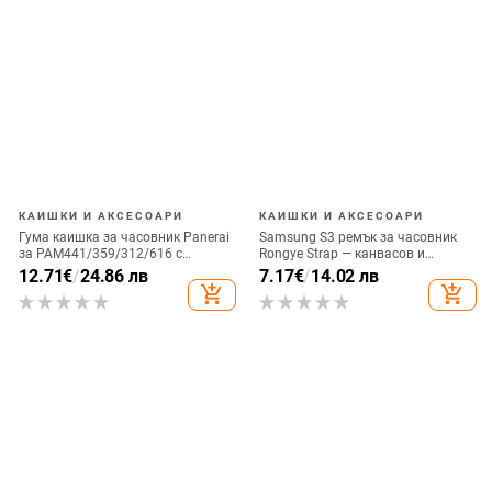
КАИШКИ И АКСЕСОАРИ
КАИШКИ И АКСЕСОАРИ
Гума каишка за часовник Panerai
Samsung S3 ремък за часовник
за PAM441/359/312/616 с
Rongye Strap — канвасов и
катарама butterfly и pin buckle
нейлонов ремък с истинска
12.71
€
/
24.86 лв
7.17
€
/
14.02 лв
кожена част, джип текстура, стил
add_shopping_cart
add_shopping_cart
Fashion Commuter