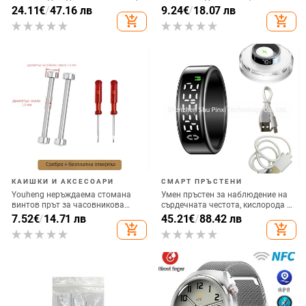
модел F3, ABS, Bluetooth, батерия
стил, литературно-артистичен,
24.11
€
/
47.16 лв
9.24
€
/
18.07 лв
220 mAh, приложение за
британски ретро, джаз стил;
add_shopping_cart
add_shopping_cart
проследяване
моден градски стил за ежедневни
пътувания
КАИШКИ И АКСЕСОАРИ
СМАРТ ПРЪСТЕНИ
Youheng неръждаема стомана
Умен пръстен за наблюдение на
винтов прът за часовникова
сърдечната честота, кислорода в
каишка, конкав край, свързващ
кръвта, съня, упражненията,
7.52
€
/
14.71 лв
45.21
€
/
88.42 лв
прът, №1
променливостта на сърдечната
add_shopping_cart
add_shopping_cart
честота, регулирането на
яркостта, приятелството и
грижата, плъзгане Tk