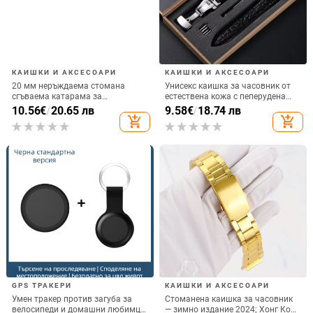
КАИШКИ И АКСЕСОАРИ
КАИШКИ И АКСЕСОАРИ
20 мм неръждаема стомана
Унисекс каишка за часовник от
сгъваема катарама за
естествена кожа с пеперудена
часовникова каишка
закопчалка, Xiangshiman, пролет
10.56
€
/
20.65 лв
9.58
€
/
18.74 лв
2024
add_shopping_cart
add_shopping_cart
GPS ТРАКЕРИ
КАИШКИ И АКСЕСОАРИ
Умен тракер против загуба за
Стоманена каишка за часовник
велосипеди и домашни любимци,
— зимно издание 2024; Хонг Конг