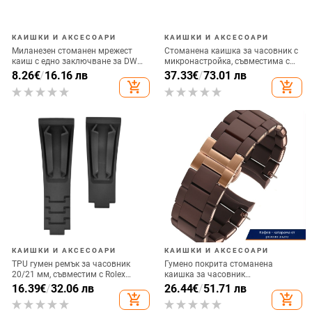
КАИШКИ И АКСЕСОАРИ
КАИШКИ И АКСЕСОАРИ
Миланезен стоманен мрежест
Стоманена каишка за часовник с
каиш с едно заключване за DW
микронастройка, съвместима с
Glory ES04 серия, съвместим с
Daytona и Submariner,
8.26
€
/
16.16 лв
37.33
€
/
73.01 лв
часовници Samsung и Huawei
висококачествен петлинков
add_shopping_cart
add_shopping_cart
GT2
дизайн, персонализираема
КАИШКИ И АКСЕСОАРИ
КАИШКИ И АКСЕСОАРИ
TPU гумен ремък за часовник
Гумено покрита стоманена
20/21 мм, съвместим с Rolex
каишка за часовник
Daytona Yacht-Master, мъжки
AR5889/5890/5905/5920, 20/23
16.39
€
/
32.06 лв
26.44
€
/
51.71 лв
мм, унисекс
add_shopping_cart
add_shopping_cart