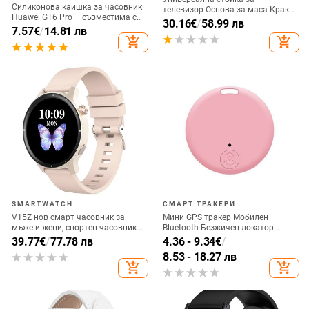
Силиконова каишка за часовник
телевизор Основа за маса Крака
Huawei GT6 Pro – съвместима с
за телевизор Vizio Samsung LG
30.16
€
/
58.99 лв
Huawei Watch GT6 Pro, 15 g,
7.57
€
/
14.81 лв
TCL Hisense Телевизор с винтове
щифтово закопчаване, пусната
add_shopping_cart
add_shopping_cart
Лесно инсталиране Лесно
през 2025 г.
използване
SMARTWATCH
СМАРТ ТРАКЕРИ
V15Z нов смарт часовник за
Мини GPS тракер Мобилен
мъже и жени, спортен часовник с
Bluetooth Безжичен локатор
Bluetooth, пулсомер, сън, кръвно
Търсачка за проследяване на
39.77
€
/
77.78 лв
4.36 - 9.34
€
/
налягане, здравен часовник
ключове за домашни любимци
8.53 - 18.27 лв
Детска чанта Портфейл Висяща
add_shopping_cart
add_shopping_cart
висулка Електронен локатор