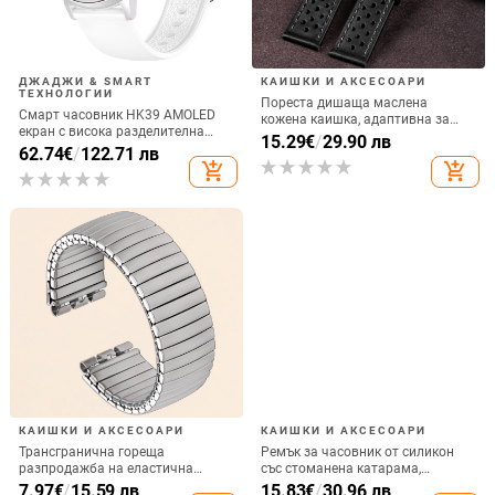
ДЖАДЖИ & SMART
КАИШКИ И АКСЕСОАРИ
ТЕХНОЛОГИИ
Пореста дишаща маслена
Смарт часовник HK39 AMOLED
кожена каишка, адаптивна за
екран с висока разделителна
Huawei Samsung Crazy Horse
15.29
€
/
29.90 лв
способност Bluetooth обаждане
62.74
€
/
122.71 лв
матиран часовник с катарама
музика смарт спортен часовник
add_shopping_cart
add_shopping_cart
тип „пеперуда“ 20 мм на склад
гривна нов
КАИШКИ И АКСЕСОАРИ
КАИШКИ И АКСЕСОАРИ
Трансгранична гореща
Ремък за часовник от силикон
разпродажба на еластична
със стоманена катарама,
каишка от неръждаема стомана
съвместим с дайверски часовник
7.97
€
/
15.59 лв
15.83
€
/
30.96 лв