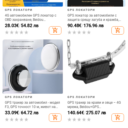
GPS ЛОКАТОРИ
GPS ЛОКАТОРИ
4G автомобилен GPS локатор с
GPS локатор за автомобили с
OBD захранване, Beidou
защита срещу загуба и кражба,
позициониране, Model D9,
проследяващо и записващо
28.03
€
/
54.82 лв
90.48
€
/
176.96 лв
антикрадешки тракер с аларми
устройство
add_shopping_cart
add_shopping_cart
за вибрация, загуба на
захранване, геозона и превишена
скорост
GPS ЛОКАТОРИ
GPS ЛОКАТОРИ
GPS тракер за автомобил - модел
GPS тракер за крави и овце – 4G
F3, GPS точност 10 м, живот на
мрежа, Beidou+GPS
батерията 180 дни,
позициониране, IP68
33.09
€
/
64.72 лв
140.64
€
/
275.07 лв
водоустойчив, AMAP и Google
водоустойчив, аларма за ограда,
add_shopping_cart
add_shopping_cart
карти
дълъг живот на батерията