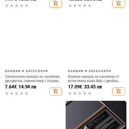
за Swatch, еластична каишка за
Seiko
add_shopping_cart
add_shopping_cart
часовник Swatch 17 мм 20 мм
КАИШКИ И АКСЕСОАРИ
КАИШКИ И АКСЕСОАРИ
Силиконова каишка за часовник,
Кожена каишка за часовник от
двуцветна, съвместима с Huawei
естествена кожа Beiji с двойна
и Xiaomi (Материал: силикон;
катарама-пеперуда, модел на
7.64
€
/
14.94 лв
17.09
€
/
33.43 лв
Съвместимост: Huawei, Xiaomi)
бамбук, пролет 2024
add_shopping_cart
add_shopping_cart