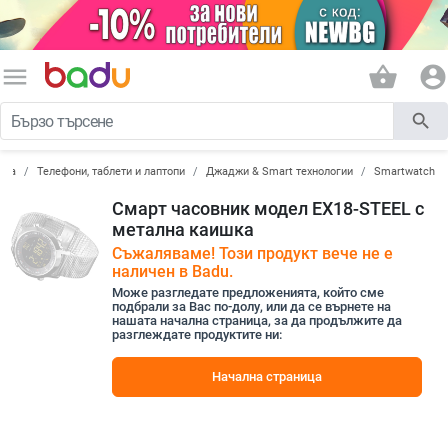
menu
shopping_basket
account_circle
search
ика
Телефони, таблети и лаптопи
Джаджи & Smart технологии
Smartwatch
Смарт часовник модел EX18-STEEL с
метална каишка
Съжаляваме! Този продукт вече не е
наличен в Badu.
Може разгледате предложенията, който сме
подбрали за Вас по-долу, или да се върнете на
нашата начална страница, за да продължите да
разглеждате продуктите ни:
Начална страница