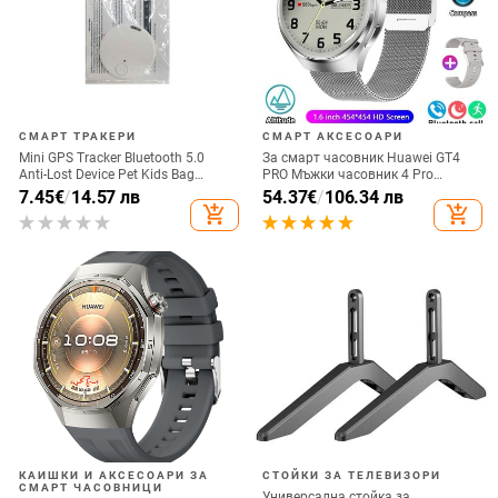
СМАРТ ТРАКЕРИ
СМАРТ АКСЕСОАРИ
Mini GPS Tracker Bluetooth 5.0
За смарт часовник Huawei GT4
Anti-Lost Device Pet Kids Bag
PRO Мъжки часовник 4 Pro
Wallet Tracking for IOS/ Android
AMOLED HD екран Bluetooth
7.45
€
/
14.57 лв
54.37
€
/
106.34 лв
Smart Finder Locator Аксесоари
разговор GPS NFC Сърдечен
add_shopping_cart
add_shopping_cart
ритъм BloodSugar SmartWatch
2024 Нов
КАИШКИ И АКСЕСОАРИ ЗА
СТОЙКИ ЗА ТЕЛЕВИЗОРИ
СМАРТ ЧАСОВНИЦИ
Универсална стойка за