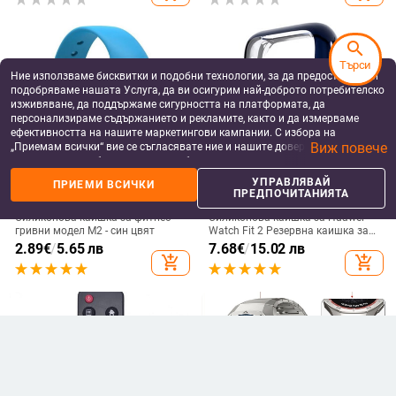
позициониране на автомобилни
аксесоари Автомобилен локатор
search
Търси
Ние използваме бисквитки и подобни технологии, за да предоставяме и
подобряваме нашата Услуга, да ви осигурим най-доброто потребителско
изживяване, да поддържаме сигурността на платформата, да
персонализираме съдържанието и рекламите, както и да измерваме
ефективността на нашите маркетингови кампании. С избора на
Виж повече
„Приемам всички“ вие се съгласявате ние и нашите доверени партньори
да съхраняваме бисквитки и подобни технологии на вашето устройство
за рекламни и аналитични цели. Можете по всяко време да управлявате
УПРАВЛЯВАЙ
ПРИЕМИ ВСИЧКИ
своите предпочитания, като натиснете „Управлявай предпочитанията“.
ПРЕДПОЧИТАНИЯТА
ФИТНЕС ГРИВНИ
СМАРТ АКСЕСОАРИ
За повече информация, моля, вижте нашата
Политика за защита на
данните
.
Силиконова каишка за фитнес
Силиконова каишка за Huawei
гривни модел M2 - син цвят
Watch Fit 2 Резервна каишка за
часовник Гривна за китка
2.89
€
/
5.65 лв
7.68
€
/
15.02 лв
add_shopping_cart
add_shopping_cart