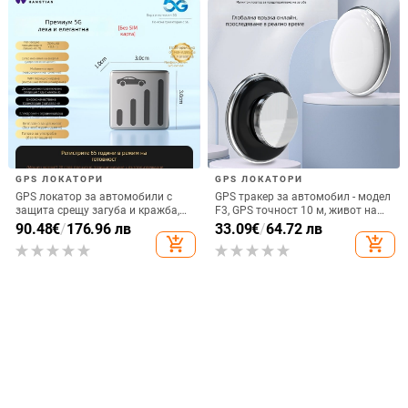
скорост
GPS ЛОКАТОРИ
GPS ЛОКАТОРИ
GPS локатор за автомобили с
GPS тракер за автомобил - модел
защита срещу загуба и кражба,
F3, GPS точност 10 м, живот на
проследяващо и записващо
батерията 180 дни,
90.48
€
/
176.96 лв
33.09
€
/
64.72 лв
устройство
водоустойчив, AMAP и Google
add_shopping_cart
add_shopping_cart
карти