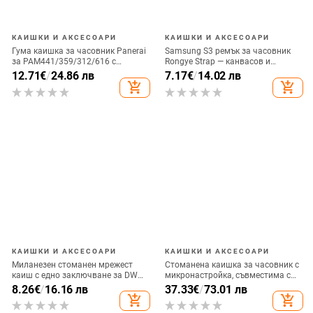
КАИШКИ И АКСЕСОАРИ
КАИШКИ И АКСЕСОАРИ
Гума каишка за часовник Panerai
Samsung S3 ремък за часовник
за PAM441/359/312/616 с
Rongye Strap — канвасов и
катарама butterfly и pin buckle
нейлонов ремък с истинска
12.71
€
/
24.86 лв
7.17
€
/
14.02 лв
кожена част, джип текстура, стил
add_shopping_cart
add_shopping_cart
Fashion Commuter
КАИШКИ И АКСЕСОАРИ
КАИШКИ И АКСЕСОАРИ
Миланезен стоманен мрежест
Стоманена каишка за часовник с
каиш с едно заключване за DW
микронастройка, съвместима с
Glory ES04 серия, съвместим с
Daytona и Submariner,
8.26
€
/
16.16 лв
37.33
€
/
73.01 лв
часовници Samsung и Huawei
висококачествен петлинков
add_shopping_cart
add_shopping_cart
GT2
дизайн, персонализираема