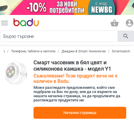
menu
shopping_basket
account_circle
search
ика
Телефони, таблети и лаптопи
Джаджи & Smart технологии
Smartwatch
Смарт часовник в бял цвят и
силиконова каишка - модел Y1
Съжаляваме! Този продукт вече не е
наличен в Badu.
Може разгледате предложенията, който сме
подбрали за Вас по-долу, или да се върнете на
нашата начална страница, за да продължите да
разглеждате продуктите ни:
Начална страница