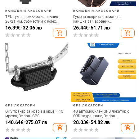
КАИШКИ И АКСЕСОАРИ
КАИШКИ И АКСЕСОАРИ
TPU гумен ремък за часовник
Гумено покрита стоманена
20/21 мм, съвместим с Rolex
каишка за часовник
Daytona Yacht-Master, мъжки
AR5889/5890/5905/5920, 20/23
16.39
€
/
32.06 лв
26.44
€
/
51.71 лв
мм, унисекс
add_shopping_cart
add_shopping_cart
GPS ЛОКАТОРИ
GPS ЛОКАТОРИ
GPS тракер за крави и овце – 4G
4G автомобилен GPS локатор с
мрежа, Beidou+GPS
OBD захранване, Beidou
позициониране, IP68
позициониране, Model D9,
140.64
€
/
275.07 лв
28.03
€
/
54.82 лв
водоустойчив, аларма за ограда,
антикрадешки тракер с аларми
add_shopping_cart
add_shopping_cart
дълъг живот на батерията
за вибрация, загуба на
захранване, геозона и превишена