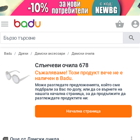
menu
shopping_basket
account_circle
search
Badu
Дрехи
Дамски аксесоари
Дамски очила
Слънчеви очила 678
Съжаляваме! Този продукт вече не е
наличен в Badu.
Може разгледате предложенията, който сме
подбрали за Вас по-долу, или да се върнете на
нашата начална страница, за да продължите да
разглеждате продуктите ни:
Начална страница
more_vert
more
Още от Дамски очила