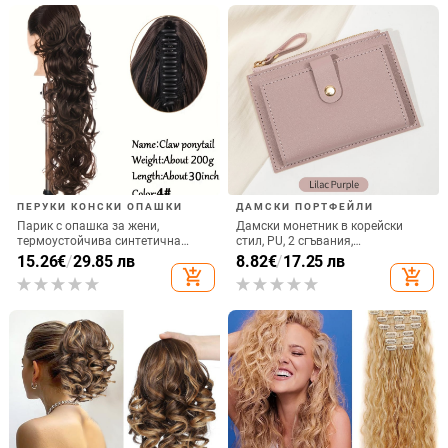
ПЕРУКИ КОНСКИ ОПАШКИ
ДАМСКИ ПОРТФЕЙЛИ
Парик с опашка за жени,
Дамски монетник в корейски
термоустойчива синтетична
стил, PU, 2 сгъвания,
нишка, механична конструкция,
водоустойчив, ултра лек
15.26
€
/
29.85 лв
8.82
€
/
17.25 лв
модел zj30; не може да се
add_shopping_cart
add_shopping_cart
боядисва или подлага на
перманентно къдрене.