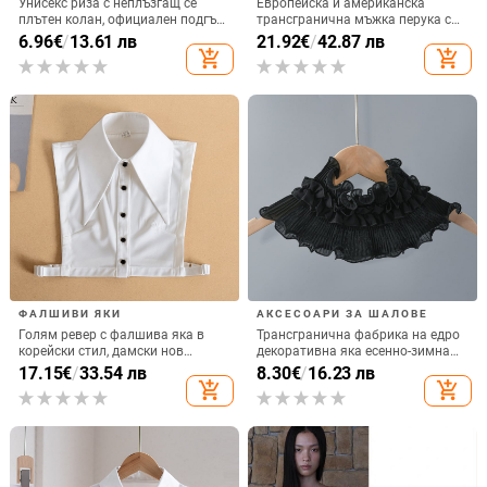
Унисекс риза с неплъзгащ се
Европейска и американска
плътен колан, официален подгъв
трансгранична мъжка перука с
на ризата, противобръчков,
кос бретон, къса, от химически
6.96
€
/
13.61 лв
21.92
€
/
42.87 лв
противоплъзгащ се, артефакт
влакна, копринена шапка с
add_shopping_cart
add_shopping_cart
корсет, невидим, регулируема
висока температура
дължина
ФАЛШИВИ ЯКИ
АКСЕСОАРИ ЗА ШАЛОВЕ
Голям ревер с фалшива яка в
Трансгранична фабрика на едро
корейски стил, дамски нов
декоративна яка есенно-зимна
пуловер с декоративна яка,
пелерина шал с разрошени
17.15
€
/
33.54 лв
8.30
€
/
16.23 лв
фалшива яка, есен и зима
облачни рамене шал с висока
add_shopping_cart
add_shopping_cart
яка