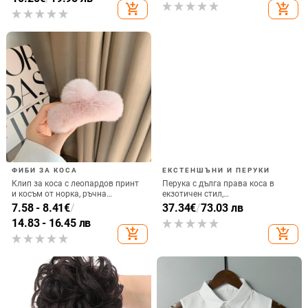
на оплешивяването, модел 3111,
add_shopping_cart
add_shopping_cart
да се боядисва
може да се къдри или боядисва
ФИБИ ЗА КОСА
ЕКСТЕНШЪНИ И ПЕРУКИ
Клип за коса с леопардов принт
Перука с дълга права коса в
и косъм от норка, ръчна
екзотичен стил,
изработка, ABS материал, клип
високотемпературна нишка,
7.58 - 8.41
€
/
37.34
€
/
73.03 лв
със захват за жени
модел MYJF476, естествен вид,
14.83 - 16.45 лв
челки: равни и наклонени
add_shopping_cart
add_shopping_cart