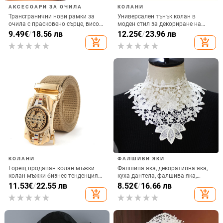
АКСЕСОАРИ ЗА ОЧИЛА
КОЛАНИ
Трансгранични нови рамки за
Универсален тънък колан в
очила с прасковено сърце, висок
моден стил за декориране на
клас, Sense catwalk, нишови леки
панталони, дънки, модерни
9.49
€
/
18.56 лв
12.25
€
/
23.96 лв
луксозни рамки за очила с
дамски рокли, палта и стегнати
add_shopping_cart
add_shopping_cart
кристали, дамски диамантени
талии
модни аксесоари
КОЛАНИ
ФАЛШИВИ ЯКИ
Горещ продаван колан мъжки
Фалшива яка, декоративна яка,
колан мъжки бизнес тенденция
куха дантела, фалшива яка,
въртящ се автоматична
фалшива поло AliExpress,
11.53
€
/
22.55 лв
8.52
€
/
16.66 лв
катарама панталони колан
европейска и американска
add_shopping_cart
add_shopping_cart
модна тенденция на едро