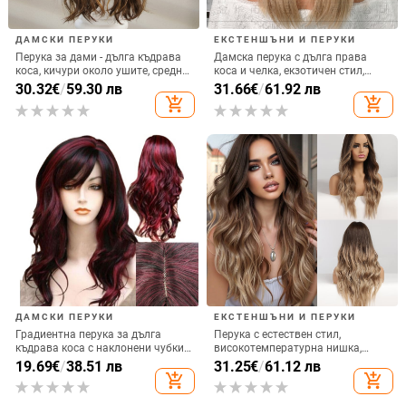
ДАМСКИ ПЕРУКИ
ЕКСТЕНШЪНИ И ПЕРУКИ
Перука за дами - дълга къдрава
Дамска перука с дълга права
коса, кичури около ушите, средно
коса и челка, екзотичен стил,
разделяне, високо температурно
синтетични влакна, устойчиви на
30.32
€
/
59.30 лв
31.66
€
/
61.92 лв
влакно, модел lc1036
високи температури, модел C-
add_shopping_cart
add_shopping_cart
0342-1
ДАМСКИ ПЕРУКИ
ЕКСТЕНШЪНИ И ПЕРУКИ
Градиентна перука за дълга
Перука с естествен стил,
къдрава коса с наклонени чубки,
високотемпературна нишка,
влакна устойчиви на високи
модел LC179, прави коси
19.69
€
/
38.51 лв
31.25
€
/
61.12 лв
температури, може да се
add_shopping_cart
add_shopping_cart
боядиса, екзотичен стил