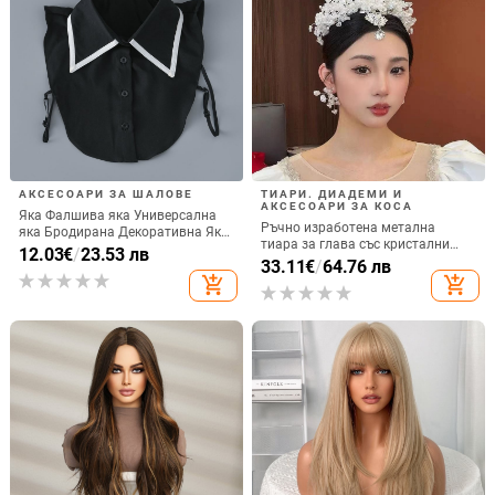
АКСЕСОАРИ ЗА ШАЛОВЕ
ТИАРИ. ДИАДЕМИ И
АКСЕСОАРИ ЗА КОСА
Яка Фалшива яка Универсална
Ръчно изработена метална
яка Бродирана Декоративна Яка
тиара за глава със кристални
на Ризата с Каишка Мода
12.03
€
/
23.53 лв
акценти
33.11
€
/
64.76 лв
add_shopping_cart
add_shopping_cart