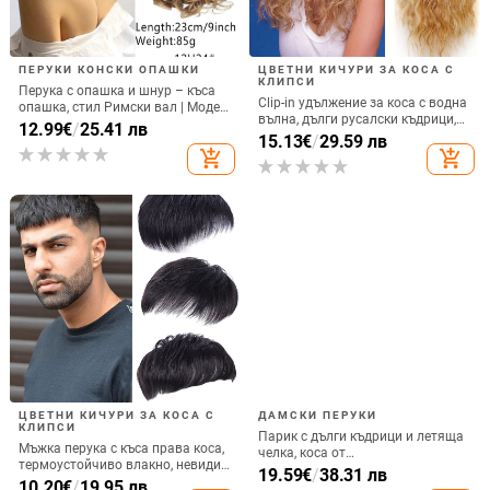
ПЕРУКИ КОНСКИ ОПАШКИ
ЦВЕТНИ КИЧУРИ ЗА КОСА С
КЛИПСИ
Перука с опашка и шнур – къса
Clip-in удължение за коса с водна
опашка, стил Римски вал | Модел
вълна, дълги русалски къдрици,
py284; коса в снопчета;
12.99
€
/
25.41 лв
термоустойчиво синтетично
15.13
€
/
29.59 лв
термоустойчива тел; механизъм
влакно
add_shopping_cart
add_shopping_cart
ЦВЕТНИ КИЧУРИ ЗА КОСА С
ДАМСКИ ПЕРУКИ
КЛИПСИ
Парик с дълги къдрици и летяща
Мъжка перука с къса права коса,
челка, коса от
термоустойчиво влакно, невидим
високотемпературно влакно,
19.59
€
/
38.31 лв
пластир за темето за покриване
10.20
€
/
19.95 лв
корейски стил, модел 131, може