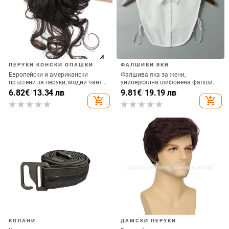
ПЕРУКИ КОНСКИ ОПАШКИ
ФАЛШИВИ ЯКИ
Европейски и американски
Фалшива яка за жени,
пръстени за перуки, модни чанти
универсална шифонена фалшива
за коса, ленти за глава с топчета,
яка, есенен и зимен пуловер,
6.82
€
/
13.34 лв
9.81
€
/
19.19 лв
естествено пухкави и разрошени
декоративна яка, корейски стил,
add_shopping_cart
add_shopping_cart
плитки за дълга брада, перуки,
фалшива яка на риза, фалшива
пръстени за коса тип опашка
яка на риза
КОЛАНИ
ДАМСКИ ПЕРУКИ