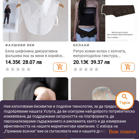
ФАЛШИВИ ЯКИ
КОЛАНИ
Бяла шифонена декоративна
Ретро кожен колан с копчета,
фалшива яка за жени в корейски
велуроподобна текстура,
стил, модерна долна част на
корейски стил за талия
14.35
€
/
28.07 лв
20.13
€
/
39.37 лв
ризата, нова есен 2023, фалшива
add_shopping_cart
add_shopping_cart
яка
search
Търси
Ние използваме бисквитки и подобни технологии, за да предоставяме и
подобряваме нашата Услуга, да ви осигурим най-доброто потребителско
изживяване, да поддържаме сигурността на платформата, да
персонализираме съдържанието и рекламите, както и да измерваме
ефективността на нашите маркетингови кампании. С избора на
Виж повече
„Приемам всички“ вие се съгласявате ние и нашите доверени партньори
да съхраняваме бисквитки и подобни технологии на вашето устройство