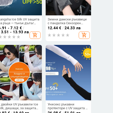
Langsha Ice Silk UV защита
Зимни дамски ръкавици
за ръце — тънък дълъг
с панделка Сензорен
унисекс ръкав за
екран Сладки тънки
6.91 - 7.12
€
/
12.44
€
/
24.33 лв
охлаждане
кадифени еластични
13.51 - 13.93 лв
add_shopping_cart
add_shopping_cart
ръкавици Пролет Есенни
ръкавици
2 двойки UV ръкавели Ice
Унисекс ръкавни
Silk, дишащи, за защита
протектори с UV защита и
от слънцето на открито
ледена коприна, леки за
9.92
€
/
19.40 лв
26.08
€
/
51.01 лв