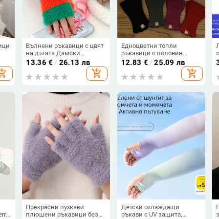
ици
Вълнени ръкавици с цвят
Едноцветни топли
на дъгата Дамски
ръкавици с половин
ици
плетени на една кука
пръст Плътни жакардови
13.36
€
/
26.13 лв
12.83
€
/
25.09 лв
ета
ръкавици с ръкавици с
ръкавици без пръсти
hopping_cart
add_shopping_cart
add_shopping_cart
половин пръст Удебелени
Плетени зимни ръкавици
топли ръкавици за
Ръкавици без пръсти за
колоездене Y2k
жени
Аксесоари
Прекрасни пухкави
Детски охлаждащи
rry,
плюшени ръкавици без
ръкави с UV защита,