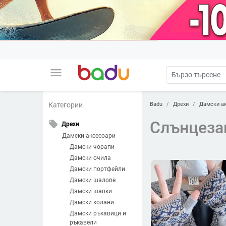
menu
Badu
Дрехи
Дамски а
Категории
Слънцеза
local_offer
Дрехи
Дамски аксесоари
Дамски чорапи
Дамски очила
Дамски портфейли
Дамски шалове
Дамски шапки
Дамски колани
Дамски ръкавици и
ръкавели