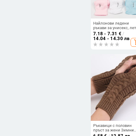
Найлонови ледени
ръкави за унисекс, ле
модел 2024,
7.18 - 7.31
€
/
слънцезащита, тегло 
14.04 - 14.30 лв
add_s
24 г, основен плат 70
Ръкавици с половин
пръст за жени Зимни
меки топли вълнени
6.58
€
/
12.87 лв