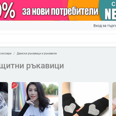
Вход за търг
ксесоари
Дамски ръкавици и ръкавели
щитни ръкавици