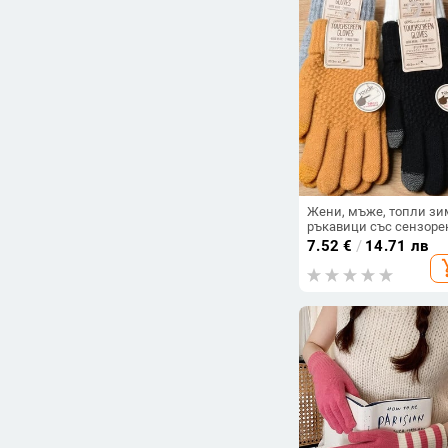
Жени, мъже, топли з
ръкавици със сензоре
екран, разтегливи
7.52
€
/
14.71 лв
плетени ръкавици,
add_s
вълнени, пълни с пръс
женски ръкавици за
плетене на една кука