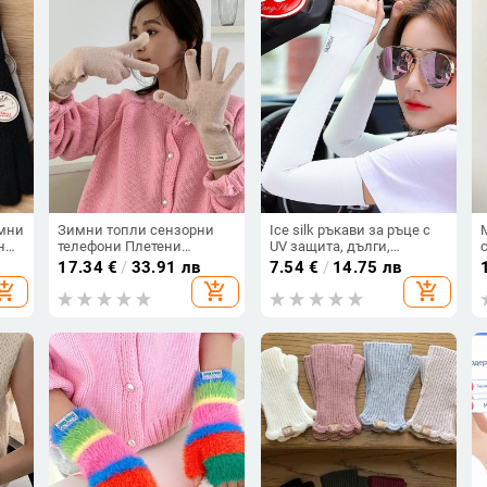
имни
Зимни топли сензорни
Ice silk ръкави за ръце с
н
телефони Плетени
UV защита, дълги,
ръкавици Ръкавици с цял
найлонова основа,
17.34
€
/
33.91 лв
7.54
€
/
14.75 лв
пръст Сензорен екран
съдържание 90.8%
hopping_cart
add_shopping_cart
add_shopping_cart
ти,
Ръкавици за ски
Ръкавици без пръсти
Работни ръкавици за
жени