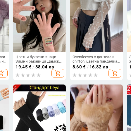
ски
Цветни буквени знаци
Oversleeves с дантела и
 и
Зимни ръкавици Дамски
chiffon, цветна панделка,
корейски плетени топли
слънцезащита, найлон,
19.45
€
/
38.04 лв
8.60
€
/
16.82 лв
едноцветни студентски
50–70% основна тъкан,
hopping_cart
add_shopping_cart
add_shopping_cart
със
ръкавици със сензорен
PATTKIN, пролетно-лято
екран за жени
2023