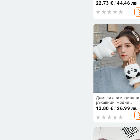
с половин пръст, диш
22.73
€
/
44.46 лв
за шофиране
add_s
Дамски анимационни
ръкавици, модни
момичета, топли, меки
13.80
€
/
26.99 лв
без пръсти, половин
add_s
пръст, капаче с капак,
ръкавици, зимни плю
кадифени удебелени
ръкавици T52