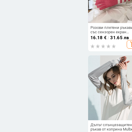
Розови плетени ръкав
със сензорен екран
Дамски зимни ръкав
16.18
€
/
31.65 лв
Ръкавици с топли рай
add_s
Плътни пухкави дълги
ръкавици Мъжки
ръкавици Harajuku за
жени
Дълъг слънцезащитен
ръкав от коприна Mulbe