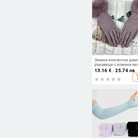
Зимни елегантни дам
ръкавици с кожена яка
кадифени дамски
13.16
€
/
25.74 лв
ръкавици с пръсти
add_s
Едноцветни ръкавици 
сензорен екран