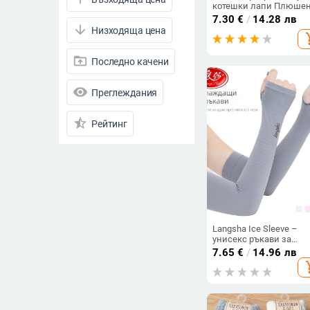
котешки лапи Плюше
ръкавици без пръсти
7.30
€
/
14.28 лв
Дамски меки руно от
arrow_downward
Низходяща цена
add_s
норка Топли ръкавици
половин пръсти Женс
ръкавици за момичет
drive_folder_upload
Последно качени
T220
visibility
Преглеждания
star_half
Рейтинг
arrow_drop_down
Намалени продукти
Намалени продукти
Всички продукти
Langsha Ice Sleeve –
унисекс ръкави за
Цена
слънцезащита,
7.65
€
/
14.96 лв
изработени от 90%
-
add_s
нейлон, дебелина 20–
g, летен модел 2024
Изчисти филтрите