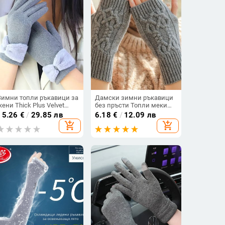
Зимни топли ръкавици за
Дамски зимни ръкавици
жени Thick Plus Velvet
без пръсти Топли меки
Stretch Touchscreen
вълнени плетени
15.26
€
/
29.85 лв
6.18
€
/
12.09 лв
Bowknot Full Finger Gloves
ръкавици с ръкавици
add_shopping_cart
add_shopping_cart
Външни ветроустойчиви
Елегантни ръкавици на
термо ръкавици
ръката на ръката с
половин пръст Еластични
къси ръкавици Guantes