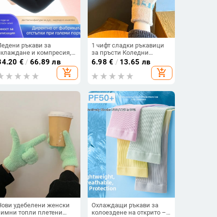
Ледени ръкави за
1 чифт сладки ръкавици
охлаждане и компресия,
за пръсти Коледни
безшевни, плетени с
плетени ръкавици
34.20
€
/
66.89 лв
6.98
€
/
13.65 лв
Spandex/Lycra и Nylon 30%,
Удебелени топли
add_shopping_cart
add_shopping_cart
дизайн с половин пръсти,
ръкавици за жени
OEM поддръжка
Момичета Колоездене на
открито Спортни
ръкавици Коледен
подарък
Нови удебелени женски
Охлаждащи ръкави за
зимни топли плетени
колоездене на открито –