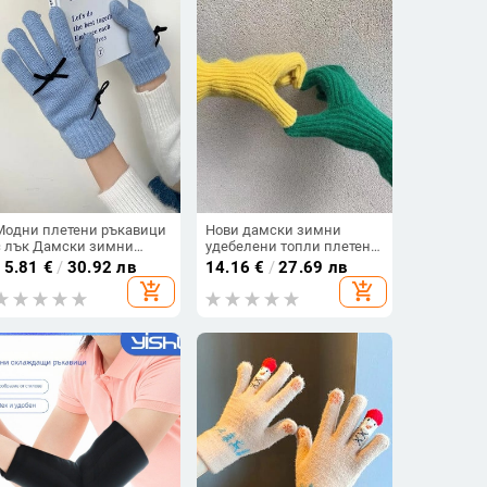
Модни плетени ръкавици
Нови дамски зимни
с лък Дамски зимни
удебелени топли плетени
ръкавици Топли
еластични ръкавици с
15.81
€
/
30.92 лв
14.16
€
/
27.69 лв
ръкавици за езда Плътни
цял пръст Ръкавици за
add_shopping_cart
add_shopping_cart
пухкави работни
ски на открито Y2k
ръкавици Y2k Harajuku
ръкавици със сензорен
Kawaii ръкавици
екран за игра на телефон