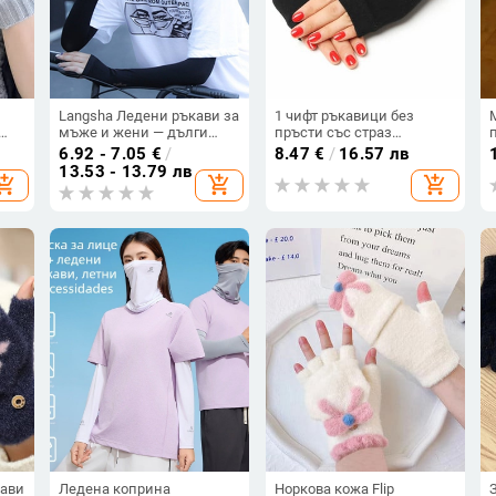
Langsha Ледени ръкави за
1 чифт ръкавици без
мъже и жени — дълги
пръсти със страз
ро
ръкави за слънцезащита
Симпатични
6.92 - 7.05
€
/
8.47
€
/
16.57 лв
при спорт на открито,
анимационни животни
13.53 - 13.79 лв
hopping_cart
add_shopping_cart
add_shopping_cart
тичане и колоездене,
Модел Жени Мъже Черни
прохладни и дишащи
плетени половин пръст
ни
Готически топли зимни
ръкавици
кави
Ледена коприна
Норкова кожа Flip