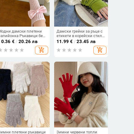
Модни дамски плетени
Дамски грейки за ръце с
папийонка Ръкавици без
етикети в корейски стил
пръсти Лолита Ръкав с
Плетени ръкавици без
10.36
€
/
20.26 лв
11.99
€
/
23.45 лв
ръкав Розово момиче
пръсти Ръкави за китки
add_shopping_cart
add_shopping_cart
Готически Затопляне
Harajuku Едноцветни
Дълги ръкавици Kawaii
ръкавици за жени
Аксесоари
Зимни плетени ръкавици
Зимни червени топли