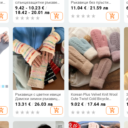
ни
слънцезащитни ръкавели
Ръкавици без пръсти
за мъже и жени, дишащи
Cartoon Bow Сладки жени
9.42 - 10.23
€
/
11.04
€
/
21.59 лв
ръкави за колоездене на
Плетива Вълна Half Finger
18.42 - 20.01 лв
hopping_cart
add_shopping_cart
add_shopping_cart
 с
открито, маска за лице и
Glove Students Kawaii Girl
ки
качулка
Winter Mittens T159
а
Ръкавици с цветни ивици
Korean Plus Velvet Knit Wool
Дамски зимни ръкавици
Cute Twist Cold Bicycle
Плетени ръкавици Зимни
Gloves Women Winter Full
13.31
€
/
26.03 лв
9.02
€
/
17.64 лв
момичета Студентски
Finger Double Layer Thick
hopping_cart
add_shopping_cart
add_shopping_cart
24
Едноцветни плетени
Warm Driving Mitten R6
ръкавици за жени