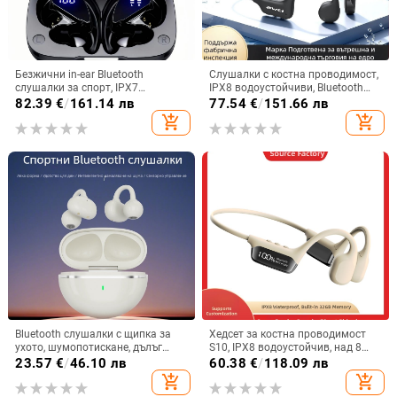
Безжични in-ear Bluetooth
Слушалки с костна проводимост,
слушалки за спорт, IPX7
IPX8 водоустойчиви, Bluetooth
водоустойчиви, дълъг живот на
5.3, обхват до 10 m, време за
82.39
€
/
161.14 лв
77.54
€
/
151.66 лв
батерията над 8 часа,
работа 4-8 ч.
add_shopping_cart
add_shopping_cart
шумопотискане
Bluetooth слушалки с щипка за
Хедсет за костна проводимост
ухото, шумопотискане, дълъг
S10, IPX8 водоустойчив, над 8
живот на батерията >8 ч, стерео
часа работа, Bluetooth 5.4,
23.57
€
/
46.10 лв
60.38
€
/
118.09 лв
звук, обхват 10 м, Bluetooth 5.4
цифров дисплей
add_shopping_cart
add_shopping_cart