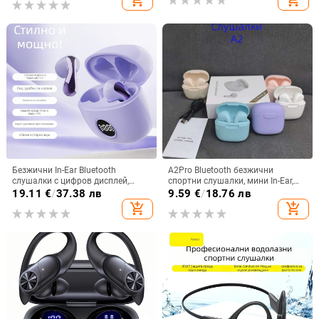
батерия, водоустойчива
Безжични In-Ear Bluetooth
A2Pro Bluetooth безжични
слушалки с цифров дисплей,
спортни слушалки, мини In-Ear,
ниска латентност за гейминг, 4–8
5.3 дълга издръжливост на
19.11
€
/
37.38 лв
9.59
€
/
18.76 лв
ч. работа, Bluetooth 5.3
батерията, Macaron
add_shopping_cart
add_shopping_cart