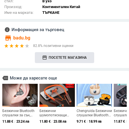
стил:
В ухо
Произход:
Континентален Китай
Име на марката:
ТЪРКАНЕ
info
Информация за търговец
store
badu.bg
82.8% позитивни оценки
storefront
ПОСЕТЕТЕ МАГАЗИНА
more
Може да харесате още
Безжични Bluetooth
Безжични
Chengruida Безжични
Безжични
слушалки за сън,
шумопотискащи
слушалки Bluetooth
слушалки
миниатюрни, дизайн
Bluetooth слушалки,
5.3, IPX7
ушна кук
11.88
€
/
23.24 лв
11.80
€
/
23.08 лв
9.71
€
/
18.99 лв
11.87
€
/
без вмъкване в
полуин-ушен дизайн,
водоустойчивост,
водоусто
ухото, стерео звук,
стерео, обхват 10 m,
над 8 часа батерия,
8 часа ж