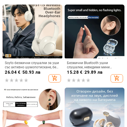
Soyto безжични слушалки за уши
Безжични Bluetooth ушни
със активно шумопотискане, без
слушалки, невидими мини
изтичане на звук, Bluetooth 5.4,
размери, ултра компактни, дълъг
26.04
€
/
50.93 лв
15.28
€
/
29.89 лв
обхват 10 m, двуканално стерео,
живот на батерията, в ушите,
add_shopping_cart
add_shopping_cart
OEM персонализация
режим за сън, многоточково
свързване, шумопотискане, 360°
обемен звук, водоустойчиви