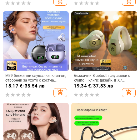
add_shopping_cart
add_shopping_cart
водоустойчив модел TAT3469
M79 безжични слушалки: клип-он,
Безжични Bluetooth слушалки с
отворени за ухото с костна
клипс – клипс дизайн, IPX7
проводимост, истински
водоустойчивост, Bluetooth 5.4,
18.17
€
/
35.54 лв
19.34
€
/
37.83 лв
безжични, Bluetooth 5.4, IPX6
обхват 15 м, живот на батерията
add_shopping_cart
add_shopping_cart
водоустойчиви, до 4 часа работа
над 8 ч