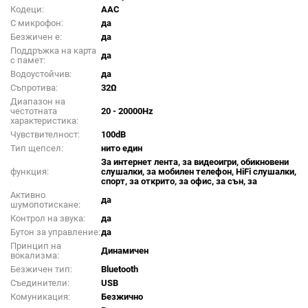
Кодеци:
AAC
С микрофон:
да
Безжичен е:
да
Поддръжка на карта
да
с памет:
Водоустойчив:
да
Съпротива:
32Ω
Диапазон на
честотната
20 - 20000Hz
характеристика:
Чувствителност:
100dB
Тип щепсел:
нито един
За интернет лента, за видеоигри, обикновени
функция:
слушалки, за мобилен телефон, HiFi слушалки,
спорт, за открито, за офис, за сън, за
Активно
да
шумопотискане:
Контрол на звука:
да
Бутон за управление:
да
Принцип на
Динамичен
вокализма:
Безжичен тип:
Bluetooth
Съединители:
USB
Комуникация:
Безжично