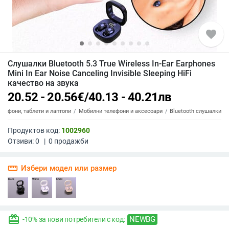
favorite
Слушалки Bluetooth 5.3 True Wireless In-Ear Earphones
Mini In Ear Noise Canceling Invisible Sleeping HiFi
качество на звука
20.52 - 20.56
€
/
40.13 - 40.21
лв
елефони, таблети и лаптопи
Мобилни телефони и аксесоари
Bluetooth слушалки
Продуктов код:
1002960
Отзиви:
0
|
0
продажби
straighten
Избери модел или размер
redeem
NEWBG
-10% за нови потребители с код: