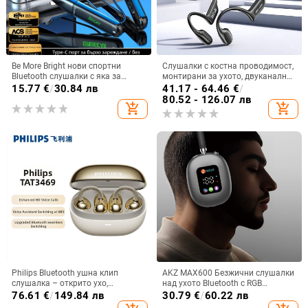
Be More Bright нови спортни
Слушалки с костна проводимост,
Bluetooth слушалки с яка за
монтирани за ухото, двуканално
врата, дълга автономия,
стерео, Bluetooth 6.0, автономия
15.77
€
/
30.84 лв
41.17 - 64.46
€
/
водоустойчиви, шумопотискане
над 8 часа
80.52 - 126.07 лв
add_shopping_cart
add_shopping_cart
за бягане
Philips Bluetooth ушна клип
AKZ MAX600 Безжични слушалки
слушалка – открито ухо,
над ухото Bluetooth с RGB
безжично, Bluetooth 5.0, повече от
дисплей и четец за карти,
76.61
€
/
149.84 лв
30.79
€
/
60.22 лв
8 часа живот на батерията,
персонализиран модел