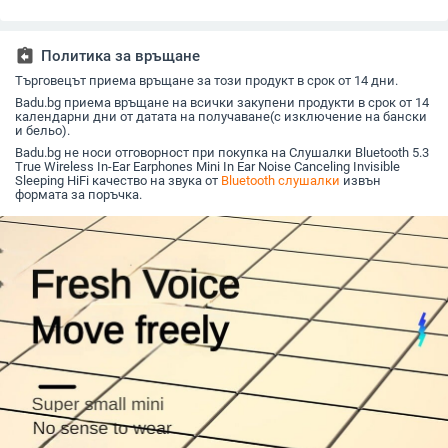
Bluetooth 5.0, обхват
батерия над 8 часа
ниска латентност за
батерията
10 м, IPX4, над 8 часа
киберспорт, стерео
5.4, глас
работа.
двуканален звук
управле
assignment_return
Политика за връщане
Търговецът приема връщане за този продукт в срок от 14 дни.
Badu.bg приема връщане на всички закупени продукти в срок от 14
календарни дни от датата на получаване(с изключение на бански
и бельо).
Badu.bg не носи отговорност при покупка на Слушалки Bluetooth 5.3
True Wireless In-Ear Earphones Mini In Ear Noise Canceling Invisible
Sleeping HiFi качество на звука от
Bluetooth слушалки
извън
формата за поръчка.