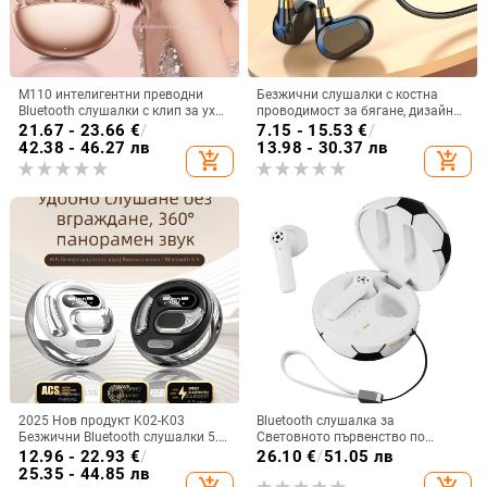
M110 интелигентни преводни
Безжични слушалки с костна
Bluetooth слушалки с клип за ухо
проводимост за бягане, дизайн
и диамантено копче — лукс и
без вмъкване в ухото, Bluetooth
21.67 - 23.66
€
/
7.15 - 15.53
€
/
спортен стил, DIY аксесоари
5.3, водоустойчиви, живот на
42.38 - 46.27 лв
13.98 - 30.37 лв
add_shopping_cart
add_shopping_cart
батерията над 8 часа
2025 Нов продукт K02-K03
Bluetooth слушалка за
Безжични Bluetooth слушалки 5.5
Световното първенство по
Монтирани за уши Бинаурални
футбол — частен модел,
12.96 - 22.93
€
/
26.10
€
/
51.05 лв
стерео M76 Експорт Горещ модел
персонализирана, полуин-ушна,
25.35 - 44.85 лв
add_shopping_cart
add_shopping_cart
Ows
Bluetooth 5.4, обхват 10 м, 4–8 ч