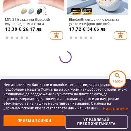
MINI21 Безжични Bluetooth
Bluetooth слушалки с клипс за
слушалки, компактни и
ухото и цифров дисплей,
невидими, едноухи за бягане и
Bluetooth 5.3, IPX6
13.38
€
/
26.17 лв
17.72
€
/
34.66 лв
спорт, висококачествен звук,
водоустойчиви, спортен стил,
add_shopping_cart
add_shopping_cart
модел 2025
безжични стерео клипс слушалки,
частен модел, 4-8 ч живот на
батерията
search
Търси
Ние използваме бисквитки и подобни технологии, за да предоставяме и
подобряваме нашата Услуга, да ви осигурим най-доброто потребителско
изживяване, да поддържаме сигурността на платформата, да
персонализираме съдържанието и рекламите, както и да измерваме
ефективността на нашите маркетингови кампании. С избора на
Безжична Bluetooth слушалка с AI
Bluetooth спортни слушалки с
Виж повече
„Приемам всички“ вие се съгласявате ние и нашите доверени партньори
превод и мултиезичен синхронен
кука за ухото, шумопотискане,
да съхраняваме бисквитки и подобни технологии на вашето устройство
превод, ANC шумопотискане,
Bluetooth 5.2, обхват 5 м, батерия
35.73 - 48.23
€
/
18.45
€
/
36.09 лв
за рекламни и аналитични цели. Можете по всяко време да управлявате
обхват до 10 m, Bluetooth 5.0,
>8 ч, Qualcomm чип
69.88 - 94.33 лв
УПРАВЛЯВАЙ
ПРИЕМИ ВСИЧКИ
add_shopping_cart
add_shopping_cart
своите предпочитания, като натиснете „Управлявай предпочитанията“.
IPX4, вграден стерео звук, 4–8 ч
ПРЕДПОЧИТАНИЯТА
За повече информация, моля, вижте нашата
Политика за защита на
батерия