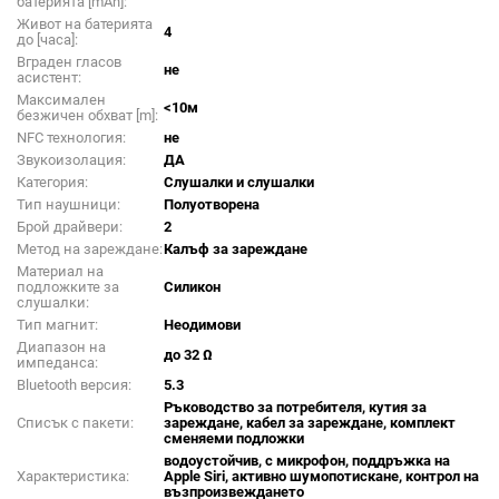
батерията [mAh]:
Живот на батерията
4
до [часа]:
Вграден гласов
не
асистент:
Максимален
<10м
безжичен обхват [m]:
NFC технология:
не
Звукоизолация:
ДА
Категория:
Слушалки и слушалки
Тип наушници:
Полуотворена
Брой драйвери:
2
Метод на зареждане:
Калъф за зареждане
Материал на
подложките за
Силикон
слушалки:
Тип магнит:
Неодимови
Диапазон на
до 32 Ω
импеданса:
Bluetooth версия:
5.3
Ръководство за потребителя, кутия за
Списък с пакети:
зареждане, кабел за зареждане, комплект
сменяеми подложки
водоустойчив, с микрофон, поддръжка на
Характеристика:
Apple Siri, активно шумопотискане, контрол на
възпроизвеждането