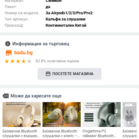
Материал:
Силикон
Пакет:
да
Номер на модела:
За Airpods1/2/3/Pro/Pro2
Тип артикул:
Калъфи за слушалки
Произход:
Континентален Китай
info
Информация за търговец
store
badu.bg
82.8% позитивни оценки
storefront
ПОСЕТЕТЕ МАГАЗИНА
more
Може да харесате още
Безжични Bluetooth
Безжични Bluetooth
Fingertime P3
Безжични
слушалки с външен
слушалки с клипс –
гейминг Bluetooth
слушалки