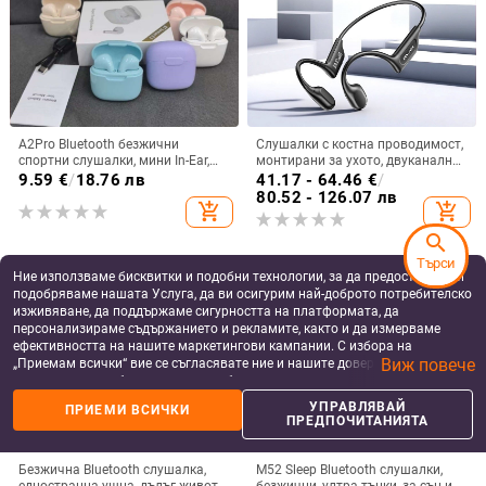
A2Pro Bluetooth безжични
Слушалки с костна проводимост,
спортни слушалки, мини In-Ear,
монтирани за ухото, двуканално
5.3 дълга издръжливост на
стерео, Bluetooth 6.0, автономия
9.59
€
/
18.76 лв
41.17 - 64.46
€
/
батерията, Macaron
над 8 часа
80.52 - 126.07 лв
add_shopping_cart
add_shopping_cart
search
Търси
Ние използваме бисквитки и подобни технологии, за да предоставяме и
подобряваме нашата Услуга, да ви осигурим най-доброто потребителско
изживяване, да поддържаме сигурността на платформата, да
персонализираме съдържанието и рекламите, както и да измерваме
ефективността на нашите маркетингови кампании. С избора на
Виж повече
„Приемам всички“ вие се съгласявате ние и нашите доверени партньори
да съхраняваме бисквитки и подобни технологии на вашето устройство
за рекламни и аналитични цели. Можете по всяко време да управлявате
УПРАВЛЯВАЙ
ПРИЕМИ ВСИЧКИ
своите предпочитания, като натиснете „Управлявай предпочитанията“.
ПРЕДПОЧИТАНИЯТА
За повече информация, моля, вижте нашата
Политика за защита на
данните
.
Безжична Bluetooth слушалка,
M52 Sleep Bluetooth слушалки,