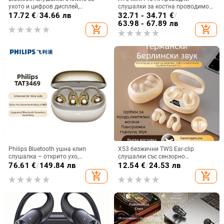
ухото и цифров дисплей,
слушалки за костна проводимост
Bluetooth 5.3, IPX6
със цветен дисплей и
17.72
€
/
34.66 лв
32.71 - 34.71
€
/
водоустойчиви, спортен стил,
шумопотискане, Bluetooth 5.4
63.98 - 67.89 лв
add_shopping_cart
add_shopping_cart
безжични стерео клипс слушалки,
частен модел, 4-8 ч живот на
батерията
Philips Bluetooth ушна клип
X53 безжични TWS Ear-clip
слушалка – открито ухо,
слушалки със сензорно
безжично, Bluetooth 5.0, повече от
докосване, шумопотискане и
76.61
€
/
149.84 лв
12.54
€
/
24.53 лв
8 часа живот на батерията,
цифров дисплей
add_shopping_cart
add_shopping_cart
водоустойчив модел TAT3469