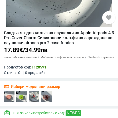
favorite
Сладък ягодов калъф за слушалки за Apple Airpods 4 3
Pro Cover Charm Силиконови калъфи за зареждане на
слушалки airpods pro 2 case fundas
17.89
€
/
34.99
лв
елефони, таблети и лаптопи
Мобилни телефони и аксесоари
Bluetooth слушалки
Продуктов код:
1120591
Отзиви:
0
|
0
продажби
straighten
Избери модел или размер
redeem
NEWBG
-10% за нови потребители с код: