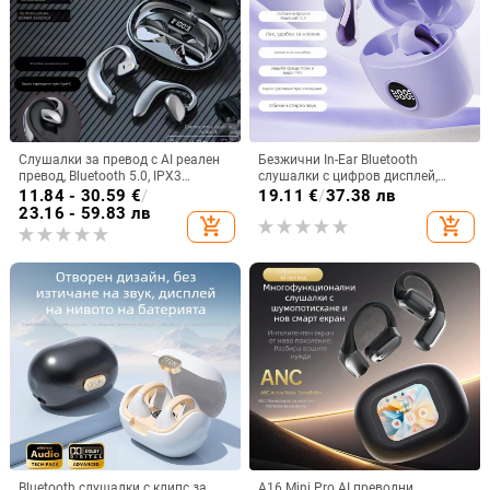
Слушалки за превод с AI реален
Безжични In-Ear Bluetooth
превод, Bluetooth 5.0, IPX3
слушалки с цифров дисплей,
водоустойчиви, обхват 15 м, 4–8
ниска латентност за гейминг, 4–8
11.84 - 30.59
€
/
19.11
€
/
37.38 лв
ч живот на батерията
ч. работа, Bluetooth 5.3
23.16 - 59.83 лв
add_shopping_cart
add_shopping_cart
Bluetooth слушалки с клипс за
A16 Mini Pro AI преводни