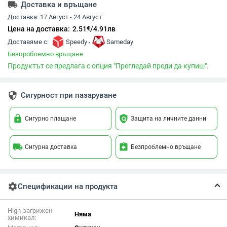
local_shipping
Доставка и връщане
Доставка:
17 Август - 24 Август
€
Цена на доставка:
2.51
/
4.91
лв
,
Доставяме с:
Speedy
Sameday
Безпроблемно връщане
Продуктът се предлага с опция "Прегледай преди да купиш".
security
Сигурност при пазаруване
lock
policy
Сигурно плащане
Защита на личните данни
local_shipping
assignment_return
Сигурна доставка
Безпроблемно връщане
settings
Спецификации на продукта
Hign-загрижен
Няма
химикал: