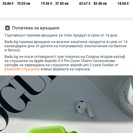
сгъваем микрофон,
клипс дизайн, IPX7
слушалки, Bluetooth
Bluetooth
36.84
€
/
72.05 лв
19.34
€
/
37.83 лв
42.67
€
/
83.46 лв
18.68
€
/
за глава, стерео, BT
водоустойчивост,
5.1, обхват 10 м, над
10 м, ба
5.4, обхват 15 м,
Bluetooth 5.4, обхват
8 ч живот на
ч, гласов
живот на батерията
15 м, живот на
батерията, стерео,
управлен
над 8 ч
батерията над 8 ч
носими с микрофон
assignment_return
Политика за връщане
Търговецът приема връщане за този продукт в срок от 14 дни.
Badu.bg приема връщане на всички закупени продукти в срок от 14
календарни дни от датата на получаване(с изключение на бански
и бельо).
Badu.bg не носи отговорност при покупка на Сладък ягодов калъф
за слушалки за Apple Airpods 4 3 Pro Cover Charm Силиконови
калъфи за зареждане на слушалки airpods pro 2 case fundas от
Bluetooth слушалки
извън формата за поръчка.