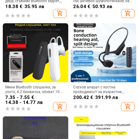
деца, сгъваем Bluetooth хедсет,
със активно шумопотискане, без
глава-монтаж, стерео звук, BT 5.0
изтичане на звук, Bluetooth 5.4,
18.38
€
/
35.95 лв
26.04
€
/
50.93 лв
обхват 10 m, двуканално стерео,
add_shopping_cart
add_shopping_cart
OEM персонализация
Мини Bluetooth слушалка, за
Слухов апарат с костна
ухото, 4.2 безжична, обхват 10 м,
проводимост за възрастни,
мултипойнт, гласово управление
двустранен, Bluetooth,
7.35 - 7.55
€
/
200.42
€
/
391.99 лв
и възпроизвеждане на музика
водоустойчив, интелигентно
14.38 - 14.77 лв
add_shopping_cart
add_shopping_cart
устройство за слух