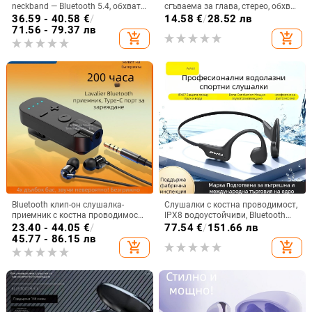
neckband — Bluetooth 5.4, обхват
сгъваема за глава, стерео, обхват
10 м, живот на батерията над 8 ч,
10 м, Bluetooth 4.0, живот на
36.59 - 40.58
€
/
14.58
€
/
28.52 лв
стерео звук, цифров дисплей
батерията 0–4 ч
71.56 - 79.37 лв
add_shopping_cart
add_shopping_cart
Bluetooth клип-он слушалка-
Слушалки с костна проводимост,
приемник с костна проводимост,
IPX8 водоустойчиви, Bluetooth
висококачествен звук,
5.3, обхват до 10 m, време за
23.40 - 44.05
€
/
77.54
€
/
151.66 лв
шумопотискане, HD обаждания и
работа 4-8 ч.
45.77 - 86.15 лв
add_shopping_cart
add_shopping_cart
слушане на музика