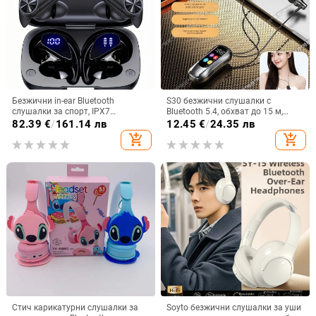
Безжични in-ear Bluetooth
S30 безжични слушалки с
слушалки за спорт, IPX7
Bluetooth 5.4, обхват до 15 м,
водоустойчиви, дълъг живот на
стерео звук, цифров дисплей,
82.39
€
/
161.14 лв
12.45
€
/
24.35 лв
батерията над 8 часа,
живот на батерията 4–8 ч
add_shopping_cart
add_shopping_cart
шумопотискане
Стич карикатурни слушалки за
Soyto безжични слушалки за уши