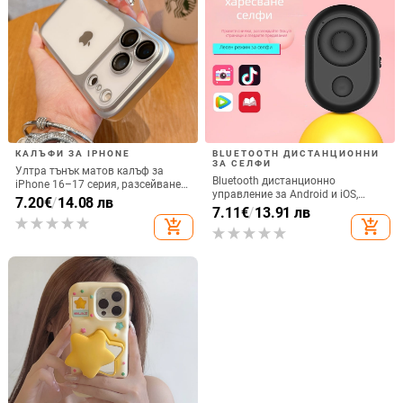
КАЛЪФИ ЗА IPHONE
BLUETOOTH ДИСТАНЦИОННИ
ЗА СЕЛФИ
Ултра тънък матов калъф за
Bluetooth дистанционно
iPhone 16–17 серия, разсейване
управление за Android и iOS,
на топлината, пълно покритие,
7.20
€
/
14.08 лв
универсално за снимки и
7.11
€
/
13.91 лв
удароустойчив и устойчив на
видеозаписи, модел 6-key tremolo,
add_shopping_cart
add_shopping_cart
отпечатъци
Vernon, ABS материал, тегло 15 g