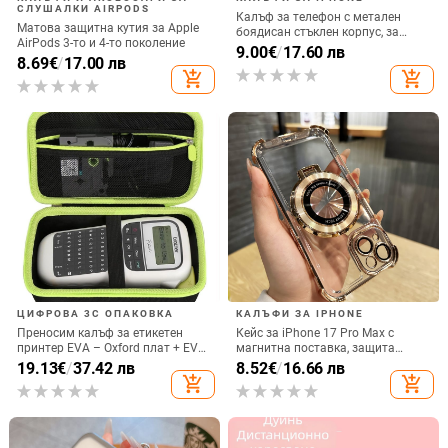
СЛУШАЛКИ AIRPODS
Калъф за телефон с метален
Матова защитна кутия за Apple
боядисан стъклен корпус, за
AirPods 3-то и 4-то поколение
iPhone 11–14 Pro Max,
9.00
€
/
17.60 лв
8.69
€
/
17.00 лв
охлаждане, модел YK263
add_shopping_cart
add_shopping_cart
ЦИФРОВА 3C ОПАКОВКА
КАЛЪФИ ЗА IPHONE
Преносим калъф за етикетен
Кейс за iPhone 17 Pro Max с
принтер EVA – Oxford плат + EVA,
магнитна поставка, защита
горещо пресовано EVA и шиене,
срещу изпускане на четирите
19.13
€
/
37.42 лв
8.52
€
/
16.66 лв
товароподемност 10 кг
ъгъла, акрилен корпус с
add_shopping_cart
add_shopping_cart
електроплатиран финиш