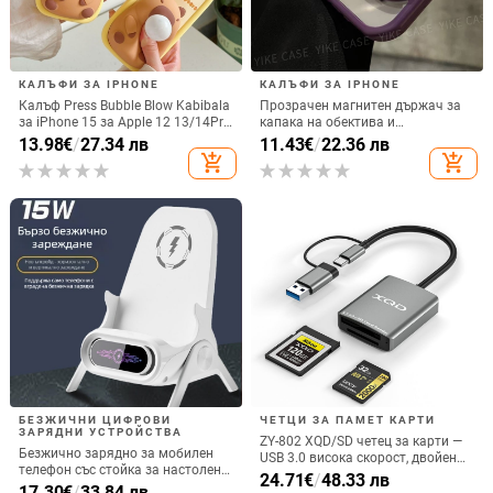
КАЛЪФИ ЗА IPHONE
КАЛЪФИ ЗА IPHONE
Калъф Press Bubble Blow Kabibala
Прозрачен магнитен държач за
за iPhone 15 за Apple 12 13/14Pro
капака на обектива и
Max, устойчив на изпускане 11
удароустойчив твърд калъф за
13.98
€
/
27.34 лв
11.43
€
/
22.36 лв
iPhone 17 Pro Max
add_shopping_cart
add_shopping_cart
БЕЗЖИЧНИ ЦИФРОВИ
ЧЕТЦИ ЗА ПАМЕТ КАРТИ
ЗАРЯДНИ УСТРОЙСТВА
ZY-802 XQD/SD четец за карти —
Безжично зарядно за мобилен
USB 3.0 висока скорост, двойен
телефон със стойка за настолен
интерфейс Type-C и USB,
24.71
€
/
48.33 лв
монтаж за хоризонтално или
17.30
€
/
33.84 лв
алуминиев сплав + ABS