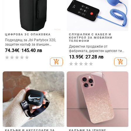
ЦИФРОВА 3C ОПАКОВКА
СЛУШАЛКИ С КАБЕЛ И
КОНТРОЛ ЗА МОБИЛНИ
Подходящ за Jbl Partybox 320,
ТЕЛЕФОНИ
защитен калъф за външен
Директни продажби от
високоговорител, калъф за
74.34
€
/
145.40 лв
фабриката, директен щепсел тип
количка Stage 320 Audio,
C, мобилен телефон, Douyin
13.95
€
/
27.28 лв
прахозащитно покритие.
Internet Celebrity, електрически
add_shopping_cart
add_shopping_cart
микрофон, слушалки с C порт,
кабелна слушалка
КАЛЪФИ И АКСЕСОАРИ ЗА
КАЛЪФИ ЗА IPHONE