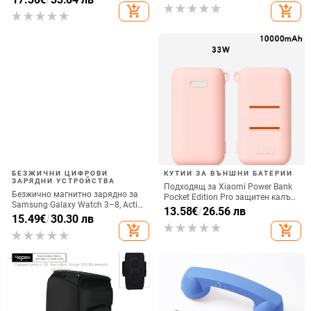
вертикално ползване, QC3.0, 2 A,
add_shopping_cart
add_shopping_cart
15 W, Бързо зареждане
БЕЗЖИЧНИ ЦИФРОВИ
КУТИИ ЗА ВЪНШНИ БАТЕРИИ
ЗАРЯДНИ УСТРОЙСТВА
Подходящ за Xiaomi Power Bank
Безжично магнитно зарядно за
Pocket Edition Pro защитен калъф
Samsung Galaxy Watch 3–8, Active
33W силиконов 10000mA
13.58
€
/
26.56 лв
1/2 • QC2.0 • Магнитно зареждане
15.49
€
/
30.30 лв
неплъзгащ се защитен калъф за
• 3W / 1A
add_shopping_cart
add_shopping_cart
Power Bank