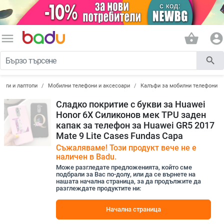
menu
shopping_basket
account_circle
search
лети и лаптопи
Мобилни телефони и аксесоари
Калъфи за мобилни телефони
Сладко покритие с букви за Huawei
Honor 6X Силиконов мек TPU заден
капак за телефон за Huawei GR5 2017
Mate 9 Lite Cases Fundas Capa
Съжаляваме! Този продукт вече не е
наличен в Badu.
Може разгледате предложенията, който сме
подбрали за Вас по-долу, или да се върнете на
нашата начална страница, за да продължите да
разглеждате продуктите ни:
Начална страница