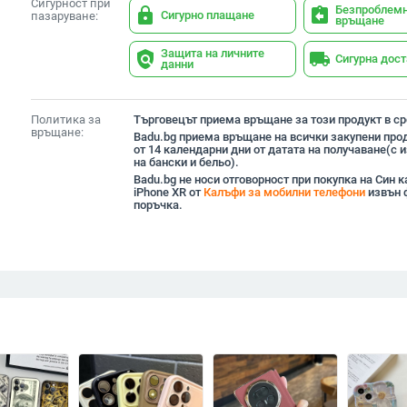
Сигурност при
Безпроблем
lock
assignment_return
Сигурно плащане
пазаруване:
връщане
Защита на личните
policy
local_shipping
Сигурна дос
данни
Политика за
Търговецът приема връщане за този продукт в сро
връщане:
Badu.bg приема връщане на всички закупени прод
от 14 календарни дни от датата на получаване(с
на бански и бельо).
Badu.bg не носи отговорност при покупка на Син 
iPhone XR от
Калъфи за мобилни телефони
извън 
поръчка.