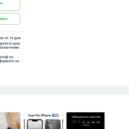
но
тавка
к от 14 дни.
укти в срок
 изключение
калъф за
формата за