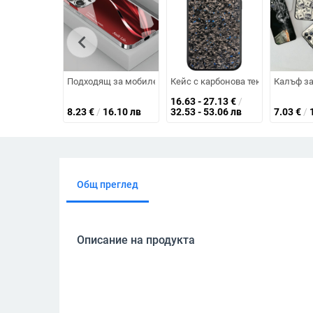
chevron_left
Подходящ за мобилен телефон Apple 16 с галванизирано с
Кейс с карбонова текстура за iPho
Калъф за
16.63 - 27.13
€
/
8.23
€
/
16.10 лв
32.53 - 53.06 лв
7.03
€
/
Общ преглед
Описание на продукта