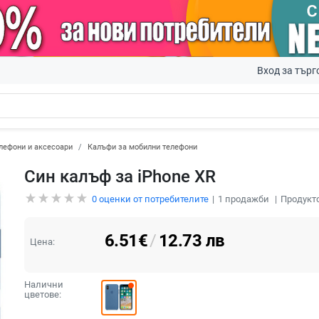
Вход за търг
лефони и аксесоари
Калъфи за мобилни телефони
Син калъф за iPhone XR
0
оценки от потребителите
1
продажби
Продукто
6.51
€
/
12.73
лв
Цена:
Налични
цветове: