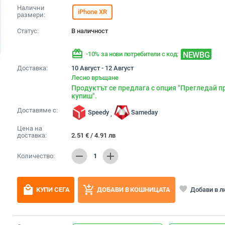
Налични
iPhone XR
размери:
Статус:
В наличност
redeem
NEWBG
-10% за нови потребители с код:
Доставка:
10 Август - 12 Август
Лесно връщане
Продуктът се предлага с опция "Прегледай п
купиш".
Доставяме с:
Speedy
Sameday
,
Цена на
доставка:
2.51
€
/
4.91
лв
remove
add
Количество:
1
local_mall
add_shopping_cart
favorite
Добави в 
КУПИ СЕГА
ДОБАВИ В КОШНИЦАТА