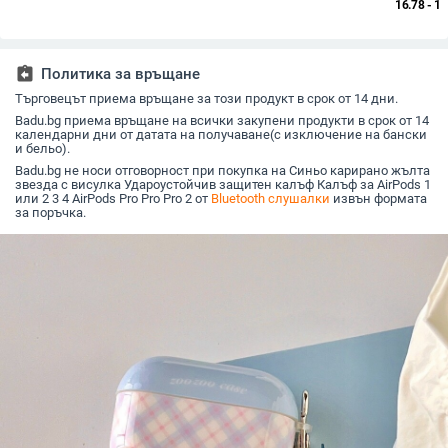
въздушна кондукция,
5.3, обхват 10 м,
клиенти с ENC
слушалки
16.78 - 17
не в ухото, стерео
време на работа 4–8
шумозаглушаване,
проводи
звук, дълъг живот на
ч, цифров дисплей
монтирана на
открит д
батерията
главата,
носене н
автоматично
assignment_return
Политика за връщане
сдвояване, моно за
обслужване на
Търговецът приема връщане за този продукт в срок от 14 дни.
клиенти и водачи на
Badu.bg приема връщане на всички закупени продукти в срок от 14
камиони
календарни дни от датата на получаване(с изключение на бански
и бельо).
Badu.bg не носи отговорност при покупка на Синьо карирано жълта
звезда с висулка Удароустойчив защитен калъф Калъф за AirPods 1
или 2 3 4 AirPods Pro Pro Pro 2 от
Bluetooth слушалки
извън формата
за поръчка.