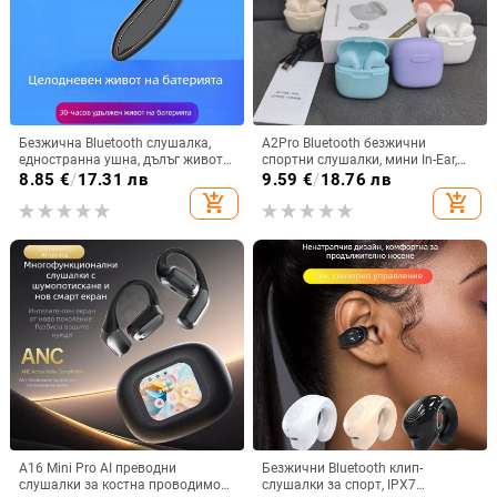
Безжична Bluetooth слушалка,
A2Pro Bluetooth безжични
едностранна ушна, дълъг живот
спортни слушалки, мини In-Ear,
на батерията, Bluetooth 5.3,
5.3 дълга издръжливост на
8.85
€
/
17.31 лв
9.59
€
/
18.76 лв
водоустойчива, обхват 15 m,
батерията, Macaron
add_shopping_cart
add_shopping_cart
спортен стил
A16 Mini Pro AI преводни
Безжични Bluetooth клип-
слушалки за костна проводимост
слушалки за спорт, IPX7