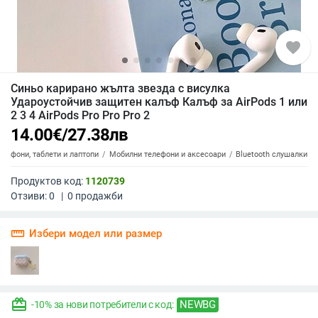
favorite
Синьо карирано жълта звезда с висулка
Удароустойчив защитен калъф Калъф за AirPods 1 или
2 3 4 AirPods Pro Pro Pro 2
14.00
€
/
27.38
лв
елефони, таблети и лаптопи
Мобилни телефони и аксесоари
Bluetooth слушалки
Продуктов код:
1120739
Отзиви:
0
|
0
продажби
straighten
Избери модел или размер
redeem
NEWBG
-10% за нови потребители с код: