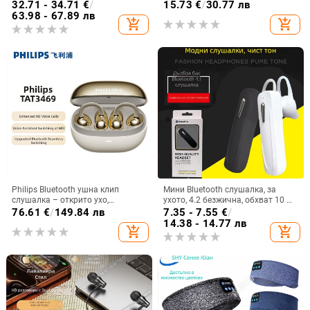
със цветен дисплей и
водоустойчиви, обхват до 10 м,
32.71 - 34.71
€
/
15.73
€
/
30.77 лв
шумопотискане, Bluetooth 5.4
Bluetooth 5.0, живот на батерията
63.98 - 67.89 лв
add_shopping_cart
add_shopping_cart
4–8 ч, ниска латентност за игри
Philips Bluetooth ушна клип
Мини Bluetooth слушалка, за
слушалка – открито ухо,
ухото, 4.2 безжична, обхват 10 м,
безжично, Bluetooth 5.0, повече от
мултипойнт, гласово управление
76.61
€
/
149.84 лв
7.35 - 7.55
€
/
8 часа живот на батерията,
и възпроизвеждане на музика
14.38 - 14.77 лв
add_shopping_cart
add_shopping_cart
водоустойчив модел TAT3469