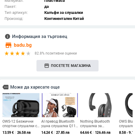
Материал:
Пластмаса
Пакет:
да
Тип артикул:
Калъфи за слушалки
Произход:
Континентален Китай
info
Информация за търговец
store
badu.bg
82.8% позитивни оценки
storefront
ПОСЕТЕТЕ МАГАЗИНА
more
Може да харесате още
OWS-12 Безжични
AI превод Bluetooth
Nothing Bluetooth
OWS Blue
спортни слушалки с
ушна слушалка Q11
слушалка за
слушалки
ушна щипка,
Q22 Q15Pro, Bluetooth
обслужване на
безжичн
13.59
€
/
26.58 лв
14.24
€
/
27.85 лв
64.66
€
/
126.46 лв
8.58 - 9.1