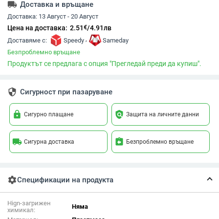
local_shipping
Доставка и връщане
Доставка:
13 Август - 20 Август
€
Цена на доставка:
2.51
/
4.91
лв
,
Доставяме с:
Speedy
Sameday
Безпроблемно връщане
Продуктът се предлага с опция "Прегледай преди да купиш".
security
Сигурност при пазаруване
lock
policy
Сигурно плащане
Защита на личните данни
local_shipping
assignment_return
Сигурна доставка
Безпроблемно връщане
settings
Спецификации на продукта
Hign-загрижен
Няма
химикал: