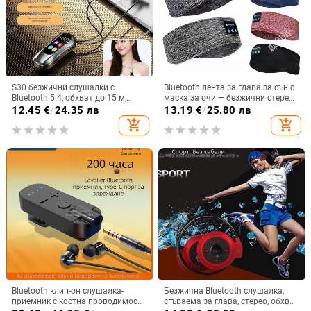
S30 безжични слушалки с
Bluetooth лента за глава за сън с
Bluetooth 5.4, обхват до 15 м,
маска за очи — безжични стерео
стерео звук, цифров дисплей,
слушалки, Bluetooth 5.4, обхват
12.45
€
/
24.35 лв
13.19
€
/
25.80 лв
живот на батерията 4–8 ч
15 м, над 8 ч батерия, за
add_shopping_cart
add_shopping_cart
разговори и музика
Bluetooth клип-он слушалка-
Безжична Bluetooth слушалка,
приемник с костна проводимост,
сгъваема за глава, стерео, обхват