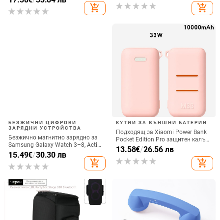
вертикално ползване, QC3.0, 2 A,
add_shopping_cart
add_shopping_cart
15 W, Бързо зареждане
БЕЗЖИЧНИ ЦИФРОВИ
КУТИИ ЗА ВЪНШНИ БАТЕРИИ
ЗАРЯДНИ УСТРОЙСТВА
Подходящ за Xiaomi Power Bank
Безжично магнитно зарядно за
Pocket Edition Pro защитен калъф
Samsung Galaxy Watch 3–8, Active
33W силиконов 10000mA
13.58
€
/
26.56 лв
1/2 • QC2.0 • Магнитно зареждане
15.49
€
/
30.30 лв
неплъзгащ се защитен калъф за
• 3W / 1A
add_shopping_cart
add_shopping_cart
Power Bank