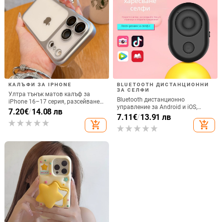
КАЛЪФИ ЗА IPHONE
BLUETOOTH ДИСТАНЦИОННИ
ЗА СЕЛФИ
Ултра тънък матов калъф за
Bluetooth дистанционно
iPhone 16–17 серия, разсейване
управление за Android и iOS,
на топлината, пълно покритие,
7.20
€
/
14.08 лв
универсално за снимки и
7.11
€
/
13.91 лв
удароустойчив и устойчив на
видеозаписи, модел 6-key tremolo,
add_shopping_cart
add_shopping_cart
отпечатъци
Vernon, ABS материал, тегло 15 g