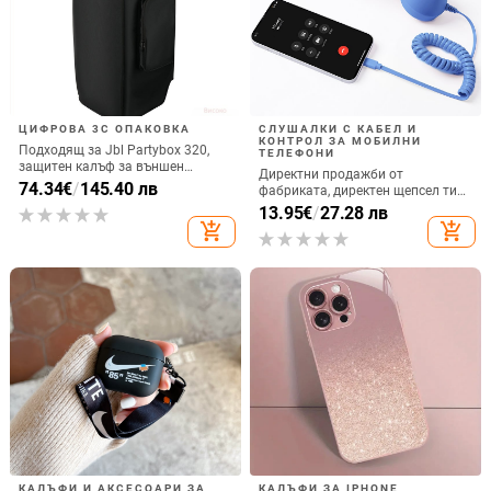
ЦИФРОВА 3C ОПАКОВКА
СЛУШАЛКИ С КАБЕЛ И
КОНТРОЛ ЗА МОБИЛНИ
Подходящ за Jbl Partybox 320,
ТЕЛЕФОНИ
защитен калъф за външен
Директни продажби от
високоговорител, калъф за
74.34
€
/
145.40 лв
фабриката, директен щепсел тип
количка Stage 320 Audio,
C, мобилен телефон, Douyin
13.95
€
/
27.28 лв
прахозащитно покритие.
Internet Celebrity, електрически
add_shopping_cart
add_shopping_cart
микрофон, слушалки с C порт,
кабелна слушалка
КАЛЪФИ И АКСЕСОАРИ ЗА
КАЛЪФИ ЗА IPHONE