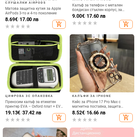
СЛУШАЛКИ AIRPODS
Калъф за телефон с метален
Матова защитна кутия за Apple
боядисан стъклен корпус, за
AirPods 3-то и 4-то поколение
iPhone 11–14 Pro Max,
9.00
€
/
17.60 лв
8.69
€
/
17.00 лв
охлаждане, модел YK263
add_shopping_cart
add_shopping_cart
ЦИФРОВА 3C ОПАКОВКА
КАЛЪФИ ЗА IPHONE
Преносим калъф за етикетен
Кейс за iPhone 17 Pro Max с
принтер EVA – Oxford плат + EVA,
магнитна поставка, защита
горещо пресовано EVA и шиене,
срещу изпускане на четирите
19.13
€
/
37.42 лв
8.52
€
/
16.66 лв
товароподемност 10 кг
ъгъла, акрилен корпус с
add_shopping_cart
add_shopping_cart
електроплатиран финиш