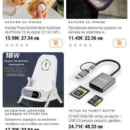
КАЛЪФИ ЗА IPHONE
КАЛЪФИ ЗА IPHONE
Калъф Press Bubble Blow Kabibala
Прозрачен магнитен държач за
за iPhone 15 за Apple 12 13/14Pro
капака на обектива и
Max, устойчив на изпускане 11
удароустойчив твърд калъф за
13.98
€
/
27.34 лв
11.43
€
/
22.36 лв
iPhone 17 Pro Max
add_shopping_cart
add_shopping_cart
БЕЗЖИЧНИ ЦИФРОВИ
ЧЕТЦИ ЗА ПАМЕТ КАРТИ
ЗАРЯДНИ УСТРОЙСТВА
ZY-802 XQD/SD четец за карти —
Безжично зарядно за мобилен
USB 3.0 висока скорост, двойен
телефон със стойка за настолен
интерфейс Type-C и USB,
24.71
€
/
48.33 лв
монтаж за хоризонтално или
17.30
€
/
33.84 лв
алуминиев сплав + ABS