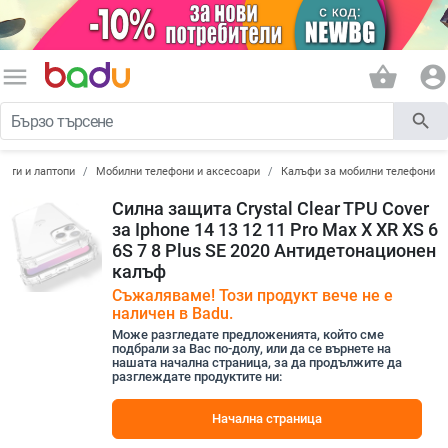
menu
shopping_basket
account_circle
search
лети и лаптопи
Мобилни телефони и аксесоари
Калъфи за мобилни телефони
Силна защита Crystal Clear TPU Cover
за Iphone 14 13 12 11 Pro Max X XR XS 6
6S 7 8 Plus SE 2020 Антидетонационен
калъф
Съжаляваме! Този продукт вече не е
наличен в Badu.
Може разгледате предложенията, който сме
подбрали за Вас по-долу, или да се върнете на
нашата начална страница, за да продължите да
разглеждате продуктите ни:
Начална страница