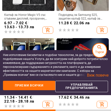
Калъф за Honor Magic V5 със
Подходящ за Samsung S25,
сгъваем дисплей, прозрачен,
защитен калъф S22, калъф за
лъскав, PC материал
мобилен телефон Edge Drill, S24,
6.97 - 7.02
€
/
11.28
€
/
22.06 лв
прозрачен магнитен държач със
13.63 - 13.73 лв
add_shopping_cart
add_shopping_cart
стрази A56, брокат против
падане на пудра.
search
Търси
Ние използваме бисквитки и подобни технологии, за да предоставяме и
подобряваме нашата Услуга, да ви осигурим най-доброто потребителско
изживяване, да поддържаме сигурността на платформата, да
персонализираме съдържанието и рекламите, както и да измерваме
ефективността на нашите маркетингови кампании. С избора на
Виж повече
„Приемам всички“ вие се съгласявате ние и нашите доверени партньори
да съхраняваме бисквитки и подобни технологии на вашето устройство
за рекламни и аналитични цели. Можете по всяко време да управлявате
УПРАВЛЯВАЙ
ПРИЕМИ ВСИЧКИ
своите предпочитания, като натиснете „Управлявай предпочитанията“.
ПРЕДПОЧИТАНИЯТА
Samsung Z Flip6/Z Flip5 сгъваем
Samsung Z Flip7/6/5 кейс с
За повече информация, моля, вижте нашата
Политика за защита на
телефон - защитен калъф с
въртяща се сгъваема поставка и
данните
.
блестяща гривна
магнитна скоба, 360° въртене,
11.34 - 14.41
€
/
17.62
€
/
34.46 лв
защита при изпускане,
22.18 - 28.18 лв
add_shopping_cart
add_shopping_cart
поликарбонатен корпус