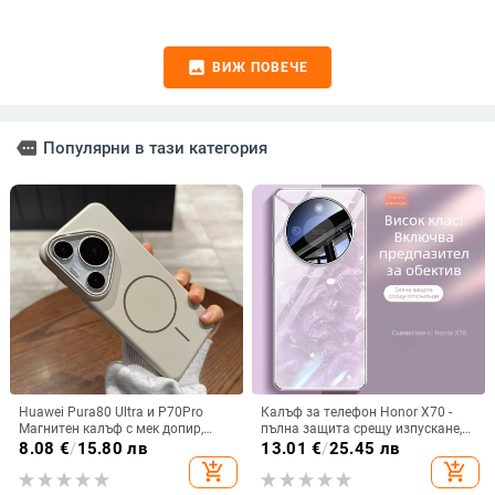
image
ВИЖ ПОВЕЧЕ
more
Популярни в тази категория
Huawei Pura80 Ultra и P70Pro
Калъф за телефон Honor X70 -
Магнитен калъф с мек допир,
пълна защита срещу изпускане,
ултра тънък PC корпус,
закалено стъкло, модел Аурора
8.08
€
/
15.80 лв
13.01
€
/
25.45 лв
противоударна защита
add_shopping_cart
add_shopping_cart