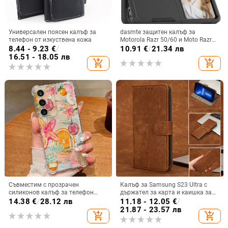
Универсален поясен калъф за
dasmte защитен калъф за
телефон от изкуствена кожа
Motorola Razr 50/60 и Moto Razr
2024 с сгъваем дисплей
8.44 - 9.23
€
/
10.91
€
/
21.34 лв
16.51 - 18.05 лв
add_shopping_cart
add_shopping_cart
Съвместим с прозрачен
Калъф за Samsung S23 Ultra с
силиконов калъф за телефон
държател за карта и каишка за
Samsung S25 Ultra,
през врата
14.38
€
/
28.12 лв
11.18 - 12.05
€
/
персонализиран рисуван дизайн
21.87 - 23.57 лв
add_shopping_cart
add_shopping_cart
за S24 FE и защитен калъф A55
5G.