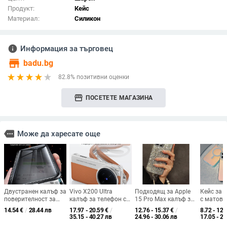
Продукт:
Кейс
Материал:
Силикон
info
Информация за търговец
store
badu.bg
82.8% позитивни оценки
storefront
ПОСЕТЕТЕ МАГАЗИНА
more
Може да харесате още
Двустранен калъф за
Vivo X200 Ultra
Подходящ за Apple
Кейс за 
поверителност за
калъф за телефон с
15 Pro Max калъф за
с матов 
смартфон с
кожена текстура и
телефон с гривна, 14
ефект и 
14.54
€
/
28.44 лв
17.97 - 20.59
€
/
12.76 - 15.37
€
/
8.72 - 12.
магнитна стъклена
стил на камера,
Pro луксозен дамски
цвят, Ma
35.15 - 40.27 лв
24.96 - 30.06 лв
17.05 - 24
рамка за iPhone 16
удароустойчив
модел от висок клас,
магните