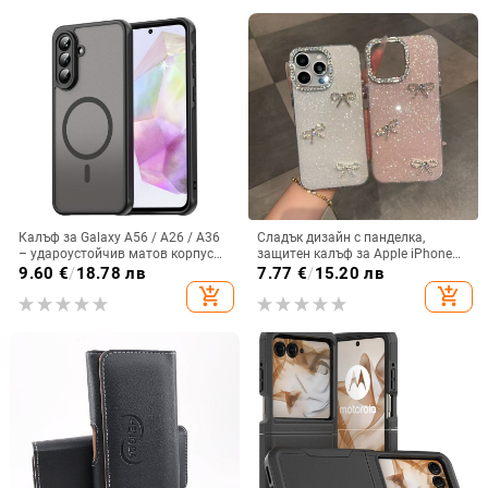
Калъф за Galaxy A56 / A26 / A36
Сладък дизайн с панделка,
– удароустойчив матов корпус
защитен калъф за Apple iPhone
от PC+TPU с текстура на кожа
11–15 Pro Max, пълен обхват
9.60
€
/
18.78 лв
7.77
€
/
15.20 лв
add_shopping_cart
add_shopping_cart