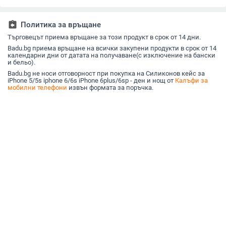
Pro Max и iPhone 15
X200S/X200 Pro
13 блестящи
диаманта, 12 пълно
покритие
assignment_return
Политика за връщане
Търговецът приема връщане за този продукт в срок от 14 дни.
Badu.bg приема връщане на всички закупени продукти в срок от 14
календарни дни от датата на получаване(с изключение на бански
и бельо).
Badu.bg не носи отговорност при покупка на Силиконов кейс за
iPhone 5/5s iphone 6/6s iPhone 6plus/6sp - ден и нощ от
Калъфи за
мобилни телефони
извън формата за поръчка.