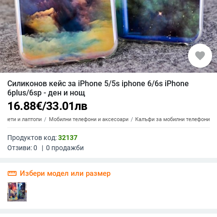
favorite
Силиконов кейс за iPhone 5/5s iphone 6/6s iPhone
6plus/6sp - ден и нощ
16.88
€
/
33.01
лв
аблети и лаптопи
Мобилни телефони и аксесоари
Калъфи за мобилни телефони
Продуктов код:
32137
Отзиви:
0
|
0
продажби
straighten
Избери модел или размер