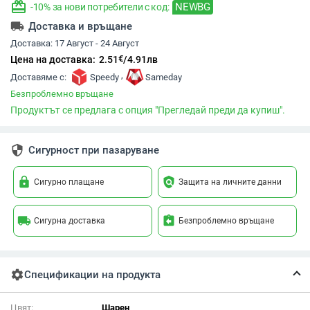
redeem
NEWBG
-10% за нови потребители с код:
local_shipping
Доставка и връщане
Доставка:
17 Август - 24 Август
€
Цена на доставка:
2.51
/
4.91
лв
,
Доставяме с:
Speedy
Sameday
Безпроблемно връщане
Продуктът се предлага с опция "Прегледай преди да купиш".
security
Сигурност при пазаруване
lock
policy
Сигурно плащане
Защита на личните данни
local_shipping
assignment_return
Сигурна доставка
Безпроблемно връщане
settings
Спецификации на продукта
Цвят:
Шарен