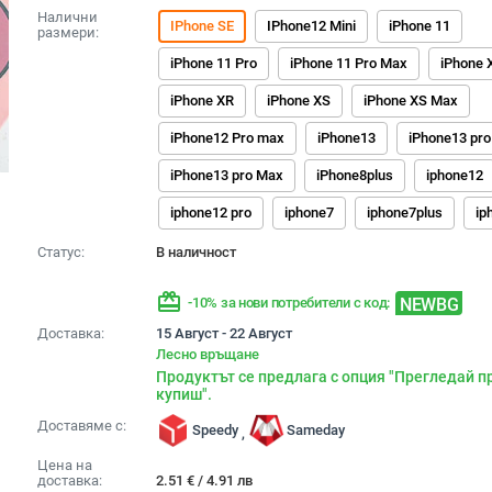
Налични
IPhone SE
IPhone12 Mini
iPhone 11
размери:
iPhone 11 Pro
iPhone 11 Pro Max
iPhone 
iPhone XR
iPhone XS
iPhone XS Max
iPhone12 Pro max
iPhone13
iPhone13 pro
iPhone13 pro Max
iPhone8plus
iphone12
iphone12 pro
iphone7
iphone7plus
ip
Статус:
В наличност
redeem
NEWBG
-10% за нови потребители с код:
Доставка:
15 Август - 22 Август
Лесно връщане
Продуктът се предлага с опция "Прегледай п
купиш".
Доставяме с:
Speedy
Sameday
,
Цена на
доставка:
2.51
€
/
4.91
лв