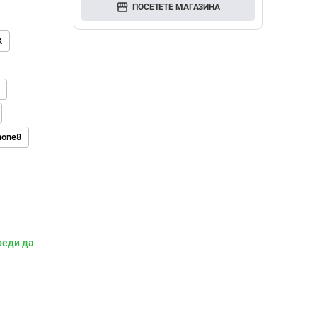
storefront
ПОСЕТЕТЕ МАГАЗИНА
X
hone8
реди да