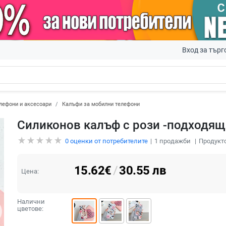
Вход за търг
лефони и аксесоари
Калъфи за мобилни телефони
Силиконов калъф с рози -подходящ 
0
оценки от потребителите
1
продажби
Продукто
15.62
€
/
30.55
лв
Цена:
Налични
цветове: