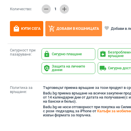
remove
add
Количество:
1
local_mall
add_shopping_cart
favorite
Добави в 
КУПИ СЕГА
ДОБАВИ В КОШНИЦАТА
Сигурност при
Безпроблем
lock
assignment_return
Сигурно плащане
пазаруване:
връщане
Защита на личните
policy
local_shipping
Сигурна дос
данни
Политика за
Търговецът приема връщане за този продукт в сро
връщане:
Badu.bg приема връщане на всички закупени прод
от 14 календарни дни от датата на получаване(с
на бански и бельо).
Badu.bg не носи отговорност при покупка на Сили
с рози -подходящ за iPhone от
Калъфи за мобилн
извън формата за поръчка.