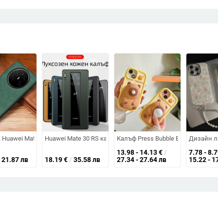
удароустойчив с въздушна защита и релефна текстура
Y изображения, инк-екран дизайн, антипадане и горещо пресован метод
 Huawei Mate70 Air от кожа — удароустойчив, бизнес стил, Crazy Horse мо
Huawei Mate 30 RS калъф Porsche от кравешка кожа, пъле
Калъф Press Bubble Blow Kabibala 
Дизайн ла
13.98 - 14.13
€
/
7.78 - 8.
21.87 лв
18.19
€
/
35.58 лв
27.34 - 27.64 лв
15.22 - 1