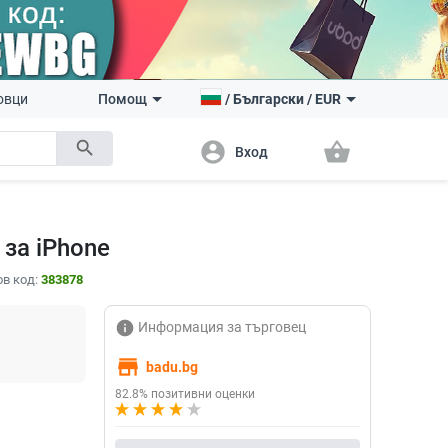
овци
Помощ
/
Български
/
EUR
search
account_circle
shopping_basket
Вход
за iPhone
в код:
383878
info
Информация за търговец
store
badu.bg
82.8% позитивни оценки