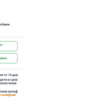
любими
но
тавка
к от 14 дни.
укти в срок
 изключение
конов калъф
и телефони