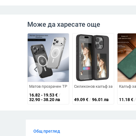
Може да харесате още
chevron_left
Матов прозрачен TPU калъф за iPhone 12/13/14/12 Pro, 
Силиконов калъф за iPhone с DI
Калъф за
16.82 - 19.53
€
/
32.90 - 38.20 лв
49.09
€
/
96.01 лв
11.18
€
/
Общ преглед