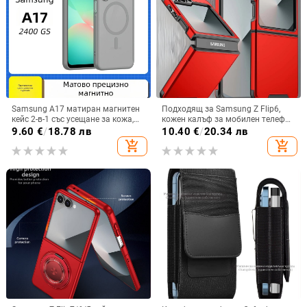
Samsung A17 матиран магнитен
Подходящ за Samsung Z Flip6,
кейс 2-в-1 със усещане за кожа,
кожен калъф за мобилен телефон
удароустойчива обвивка от
Flip5, твърд двустранен калъф
9.60
€
/
18.78 лв
10.40
€
/
20.34 лв
PC+TPU, цветове: розово,
против падане за Flip7, защитен
add_shopping_cart
add_shopping_cart
червено, лилаво, синьо, черно
калъф Armor