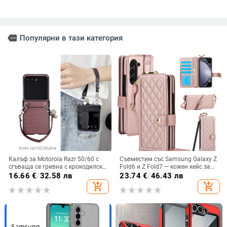
more
Популярни в тази категория
Калъф за Motorola Razr 50/60 с
Съвместим със Samsung Galaxy Z
сгъваща се гривна с крокодилски
Fold6 и Z Fold7 — кожен кейс за
релеф
телефон с слот за стилус,
16.66
€
/
32.58 лв
23.74
€
/
46.43 лв
сгъваем дизайн, елегантен стил, с
add_shopping_cart
add_shopping_cart
каишка за китката, за дами