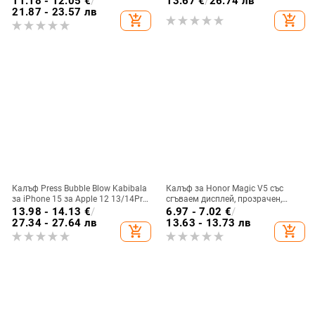
11.18 - 12.05
€
/
13.67
€
/
26.74 лв
стил, против изпускане, магнитно
21.87 - 23.57 лв
add_shopping_cart
add_shopping_cart
зареждане, възможност за
персонализация
Калъф Press Bubble Blow Kabibala
Калъф за Honor Magic V5 със
за iPhone 15 за Apple 12 13/14Pro
сгъваем дисплей, прозрачен,
Max, устойчив на изпускане 11
лъскав, PC материал
13.98 - 14.13
€
/
6.97 - 7.02
€
/
27.34 - 27.64 лв
13.63 - 13.73 лв
add_shopping_cart
add_shopping_cart