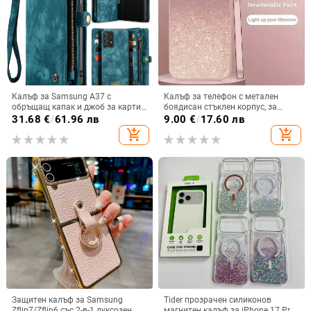
Калъф за Samsung A37 с
Калъф за телефон с метален
обръщащ капак и джоб за карти,
боядисан стъклен корпус, за
защита от падане, A16 джоб за
iPhone 11–14 Pro Max,
31.68
€
/
61.96 лв
9.00
€
/
17.60 лв
карта, A56 PU/TPU калъф,
охлаждане, модел YK263
add_shopping_cart
add_shopping_cart
магнитно затваряне
Защитен калъф за Samsung
Tider прозрачен силиконов
Zflip7/Zflip6 със 2-в-1 луксозен
магнитен калъф за iPhone 17 Pro