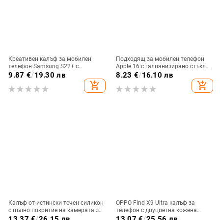
Креативен калъф за мобилен
Подходящ за мобилен телефон
телефон Samsung S22+ с
Apple 16 с галванизирано стъкло
остъклено цвете, защита от
и ослепителна течаща светлина,
9.87
€
/
19.30 лв
8.23
€
/
16.10 лв
падане, Ultra Film Case за Apple
семпъл iPhone 17 Pro, модерен и
add_shopping_cart
add_shopping_cart
13
лек луксозен 14 Plus.
Калъф от истински течен силикон
OPPO Find X9 Ultra калъф за
с пълно покритие на камерата за
телефон с двуцветна кожена
iPhone 14 Pro Max, iPhone 13 Pro
текстура и флуоресцентни линии,
13.37
€
/
26.15 лв
13.07
€
/
25.56 лв