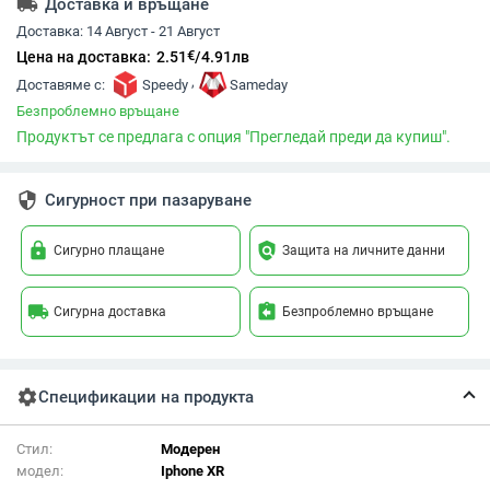
local_shipping
Доставка и връщане
Доставка:
14 Август - 21 Август
€
Цена на доставка:
2.51
/
4.91
лв
,
Доставяме с:
Speedy
Sameday
Безпроблемно връщане
Продуктът се предлага с опция "Прегледай преди да купиш".
security
Сигурност при пазаруване
lock
policy
Сигурно плащане
Защита на личните данни
local_shipping
assignment_return
Сигурна доставка
Безпроблемно връщане
settings
Спецификации на продукта
Стил:
Модерен
модел:
Iphone XR