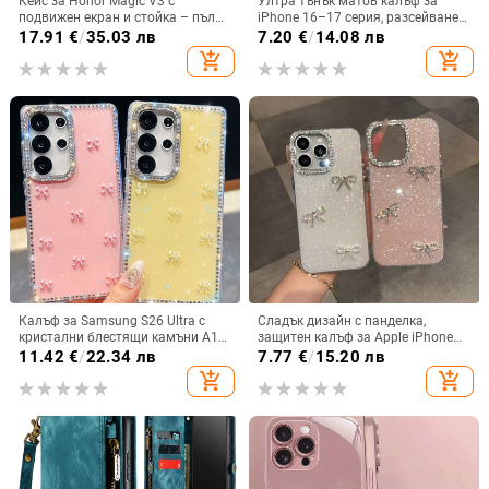
Кейс за Honor Magic V3 с
Ултра тънък матов калъф за
подвижен екран и стойка – пълна
iPhone 16–17 серия, разсейване
защита, удароустойчив, против
на топлината, пълно покритие,
17.91
€
/
35.03 лв
7.20
€
/
14.08 лв
износване, материал PC +
удароустойчив и устойчив на
add_shopping_cart
add_shopping_cart
имитационна кожа, прецизна
отпечатъци
обработка
Калъф за Samsung S26 Ultra с
Сладък дизайн с панделка,
кристални блестящи камъни A17,
защитен калъф за Apple iPhone
A57IMD Aurora Bow и S24FE,
11–15 Pro Max, пълен обхват
11.42
€
/
22.34 лв
7.77
€
/
15.20 лв
защита от падане
add_shopping_cart
add_shopping_cart