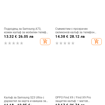
Подходящ за Samsung A73,
Съвместим с прозрачен
кожен калъф за мобилен телефон
силиконов калъф за телефон
A36/A16, калъф за мобилен
Samsung S25 Ultra,
13.32
€
/
26.05 лв
14.38
€
/
28.12 лв
телефон A26/A56, флип калъф,
персонализиран рисуван дизайн
add_shopping_cart
add_shopping_cart
защитен калъф, невидима скоба.
за S24 FE и защитен калъф A55
5G.
Калъф за Samsung S23 Ultra с
OPPO Find X9 / Find X9 Pro
държател за карта и каишка за
защитен калъф — матов
през врата
пластмасов, минималистичен