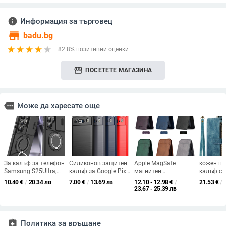
info
Информация за търговец
store
badu.bg
82.8% позитивни оценки
storefront
ПОСЕТЕТЕ МАГАЗИНА
more
Може да харесате още
За калъф за телефон
Силиконов защитен
Apple MagSafe
кожен п
Samsung S25Ultra,
калъф за Google Pixel
магнитен
калъф с
скоба за прозорец
6 и Pixel 6 Pro,
картодържател с
слотове 
10.40
€
/
20.34 лв
7.00
€
/
13.69 лв
12.10 - 12.98
€
/
21.53
€
/
S24Ultra, защитен
съвместим с Pixel 7a,
портфейл-стил за
цип за i
23.67 - 25.39 лв
калъф, устойчив на
пълна защита
iPhone 16
Pro Max, 
падане S23Ultra
assignment_return
Политика за връщане