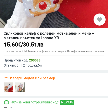
favorite
Силиконов калъф с коледен мотив,елен и мече +
метален пръстен за Iphone XR
15.60
€
/
30.51
лв
аблети и лаптопи
Мобилни телефони и аксесоари
Калъфи за мобилни телефони
Продуктов код:
200088
Отзиви:
0
|
2
продажби
straighten
Избери модел или размер
redeem
NEWBG
-10% за нови потребители с код: