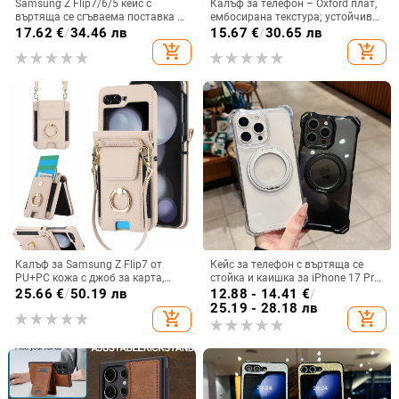
Samsung Z Flip7/6/5 кейс с
Калъф за телефон – Oxford плат,
въртяща се сгъваема поставка и
ембосирана текстура; устойчив
магнитна скоба, 360° въртене,
на износ и изпадане, против
17.62
€
/
34.46 лв
15.67
€
/
30.65 лв
защита при изпускане,
отпечатъци; съвместим с iPhone
add_shopping_cart
add_shopping_cart
поликарбонатен корпус
12, iPhone 13, iPhone 14 и други
Калъф за Samsung Z Flip7 от
Кейс за телефон с въртяща се
PU+PC кожа с джоб за карта,
стойка и каишка за iPhone 17 Pro
пръстен за държане, еластичен
Max, 16, 15 и iPhone 11
25.66
€
/
50.19 лв
12.88 - 14.41
€
/
държач за карти и кръстосана
25.19 - 28.18 лв
add_shopping_cart
add_shopping_cart
презрамка