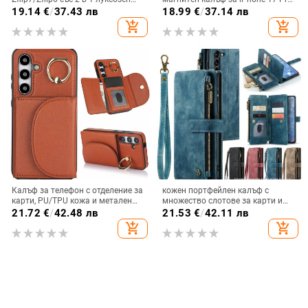
дизайн, изкуствена кожа и
Max, защита срещу падане,
19.14
€
/
37.43 лв
18.99
€
/
37.14 лв
електроплакиране
стилен дизайн
add_shopping_cart
add_shopping_cart
Калъф за телефон с отделение за
кожен портфейлен калъф с
карти, PU/TPU кожа и метален
множество слотове за карти и
пръстен; ръчна изработка,
цип за iPhone 11–17 Pro Max, XR,
21.72
€
/
42.48 лв
21.53
€
/
42.11 лв
против изпускане, за Samsung
S24, S25
add_shopping_cart
add_shopping_cart