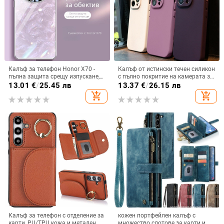
Калъф за телефон Honor X70 -
Калъф от истински течен силикон
пълна защита срещу изпускане,
с пълно покритие на камерата за
закалено стъкло, модел Аурора
iPhone 14 Pro Max, iPhone 13 Pro
13.01
€
/
25.45 лв
13.37
€
/
26.15 лв
и iPhone 12 — удароустойчив
add_shopping_cart
add_shopping_cart
Калъф за телефон с отделение за
кожен портфейлен калъф с
карти, PU/TPU кожа и метален
множество слотове за карти и