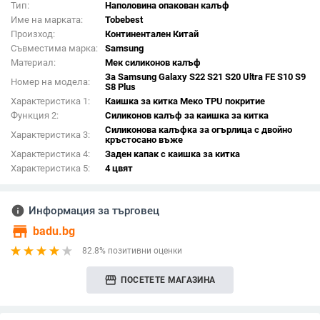
Тип:
Наполовина опакован калъф
Име на марката:
Tobebest
Произход:
Континентален Китай
Съвместима марка:
Samsung
Материал:
Мек силиконов калъф
За Samsung Galaxy S22 S21 S20 Ultra FE S10 S9
Номер на модела:
S8 Plus
Характеристика 1:
Каишка за китка Меко TPU покритие
Функция 2:
Силиконов калъф за каишка за китка
Силиконова калъфка за огърлица с двойно
Характеристика 3:
кръстосано въже
Характеристика 4:
Заден капак с каишка за китка
Характеристика 5:
4 цвят
info
Информация за търговец
store
badu.bg
82.8% позитивни оценки
storefront
ПОСЕТЕТЕ МАГАЗИНА