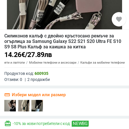
favorite
Силиконов калъф с двойно кръстосано ремъче за
огърлица за Samsung Galaxy S22 S21 S20 Ultra FE S10
S9 S8 Plus Калъф за каишка за китка
14.26
€
/
27.89
лв
аблети и лаптопи
Мобилни телефони и аксесоари
Калъфи за мобилни телефони
Продуктов код:
600935
Отзиви:
0
|
2
продажби
straighten
Избери модел или размер
redeem
NEWBG
-10% за нови потребители с код: