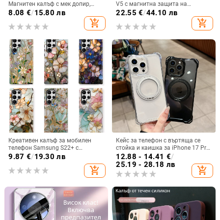
Магнитен калъф с мек допир,
V5 с магнитна защита на
ултра тънък PC корпус,
централната ос, пълна защита на
8.08
€
/
15.80 лв
22.55
€
/
44.10 лв
противоударна защита
обектива, кожа,
add_shopping_cart
add_shopping_cart
електроплатиране, защита срещу
изпускане
Креативен калъф за мобилен
Кейс за телефон с въртяща се
телефон Samsung S22+ с
стойка и каишка за iPhone 17 Pro
остъклено цвете, защита от
Max, 16, 15 и iPhone 11
9.87
€
/
19.30 лв
12.88 - 14.41
€
/
падане, Ultra Film Case за Apple
25.19 - 28.18 лв
add_shopping_cart
add_shopping_cart
13