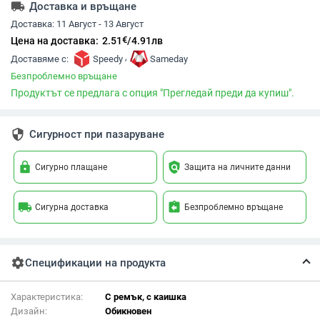
local_shipping
Доставка и връщане
Доставка:
11 Август - 13 Август
€
Цена на доставка:
2.51
/
4.91
лв
,
Доставяме с:
Speedy
Sameday
Безпроблемно връщане
Продуктът се предлага с опция "Прегледай преди да купиш".
security
Сигурност при пазаруване
lock
policy
Сигурно плащане
Защита на личните данни
local_shipping
assignment_return
Сигурна доставка
Безпроблемно връщане
settings
Спецификации на продукта
Характеристика:
С ремък, с каишка
Дизайн:
Обикновен