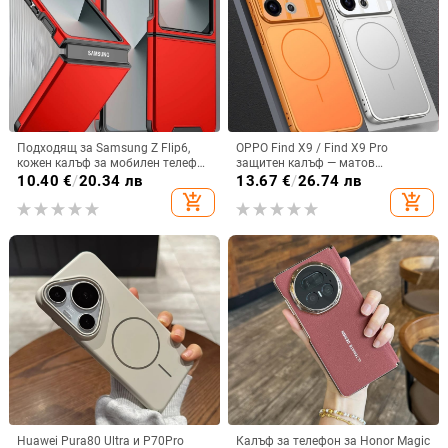
Подходящ за Samsung Z Flip6,
OPPO Find X9 / Find X9 Pro
кожен калъф за мобилен телефон
защитен калъф — матов
Flip5, твърд двустранен калъф
пластмасов, минималистичен
10.40
€
/
20.34 лв
13.67
€
/
26.74 лв
против падане за Flip7, защитен
стил, против изпускане, магнитно
add_shopping_cart
add_shopping_cart
калъф Armor
зареждане, възможност за
персонализация
Huawei Pura80 Ultra и P70Pro
Калъф за телефон за Honor Magic