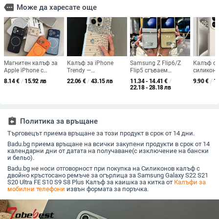
more
Може да харесате още
Магнитен калъф за
Калъф за iPhone
Samsung Z Flip6/Z
Калъф от
Apple iPhone с
Trendy —
Flip5 сгъваем
силикон 
матово акрилно
крокодилска кожа,
телефон - защитен
приятен 
8.14
€
/
15.92 лв
22.06
€
/
43.15 лв
11.34 - 14.41
€
/
9.90
€
/
1
покритие, усещане
матиран завършек,
калъф с блестяща
висок кла
22.18 - 28.18 лв
кожа, голям
анти падане,
гривна
удароуст
прозорец за
съвместим с iPhone
усилен д
виждане, пълно
покритие за 14, 15 и
assignment_return
Политика за връщане
16 Pro Max
Търговецът приема връщане за този продукт в срок от 14 дни.
Badu.bg приема връщане на всички закупени продукти в срок от 14
календарни дни от датата на получаване(с изключение на бански
и бельо).
Badu.bg не носи отговорност при покупка на Силиконов калъф с
двойно кръстосано ремъче за огърлица за Samsung Galaxy S22 S21
S20 Ultra FE S10 S9 S8 Plus Калъф за каишка за китка от
Калъфи за
мобилни телефони
извън формата за поръчка.