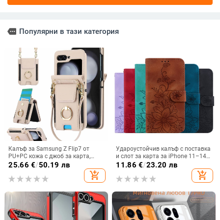
more
Популярни в тази категория
Калъф за Samsung Z Flip7 от
Удароустойчив калъф с поставка
PU+PC кожа с джоб за карта,
и слот за карта за iPhone 11–14
пръстен за държане, еластичен
Pro Max, изкуствена кожа,
25.66
€
/
50.19 лв
11.86
€
/
23.20 лв
държач за карти и кръстосана
релефна украса
add_shopping_cart
add_shopping_cart
презрамка