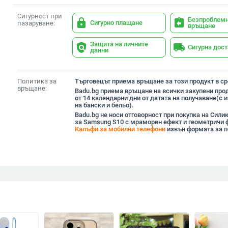
Сигурност при
Безпроблем
lock
assignment_return
Сигурно плащане
пазаруване:
връщане
Защита на личните
policy
local_shipping
Сигурна дос
данни
Политика за
Търговецът приема връщане за този продукт в сро
връщане:
Badu.bg приема връщане на всички закупени прод
от 14 календарни дни от датата на получаване(с
на бански и бельо).
Badu.bg не носи отговорност при покупка на Сили
за Samsung S10 с мраморен ефект и геометричи ф
Калъфи за мобилни телефони
извън формата за п