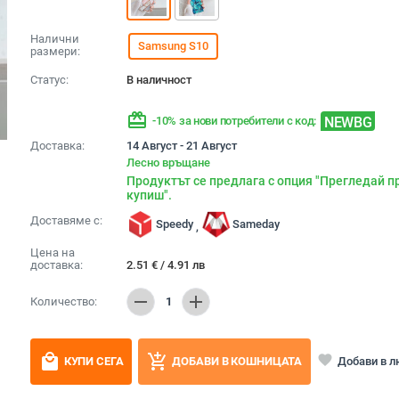
Налични
Samsung S10
размери:
Статус:
В наличност
redeem
NEWBG
-10% за нови потребители с код:
Доставка:
14 Август - 21 Август
Лесно връщане
Продуктът се предлага с опция "Прегледай п
купиш".
Доставяме с:
Speedy
Sameday
,
Цена на
доставка:
2.51
€
/
4.91
лв
remove
add
Количество:
1
local_mall
add_shopping_cart
favorite
Добави в 
КУПИ СЕГА
ДОБАВИ В КОШНИЦАТА