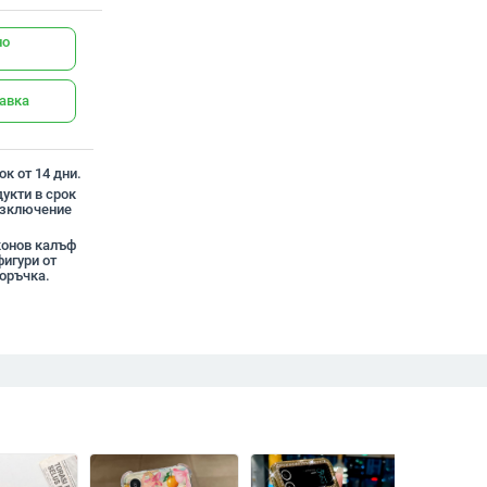
но
тавка
к от 14 дни.
укти в срок
 изключение
конов калъф
игури от
оръчка.