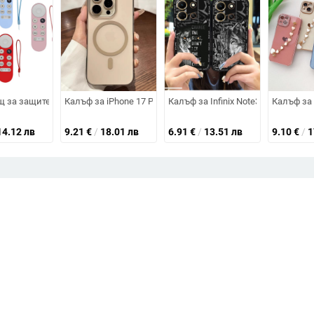
 15, iPhone 14, Promax 13/12/11, с пълно покритие, устойчив на изпускан
със защитно фолио за обектива; съвместим с iPhone 14/13 серия; ударо
 за защитен калъф за дистанционно управление за Google TV 2020, защ
Калъф за iPhone 17 Pro Max, PC матов финиш, магнитна з
Калъф за Infinix Note30 4G/X6833
Калъф за 
14.12 лв
9.21
€
/
18.01 лв
6.91
€
/
13.51 лв
9.10
€
/
1