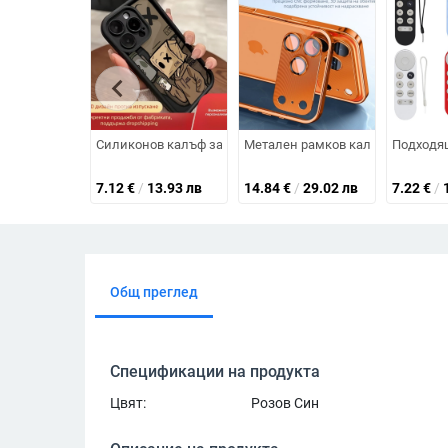
chevron_left
Силиконов калъф за мобилен телефон Social Fear за Apple
Метален рамков калъф за iPhone 
Подходящ
7.12
€
/
13.93 лв
14.84
€
/
29.02 лв
7.22
€
/
Общ преглед
Спецификации на продукта
Цвят:
Розов Син