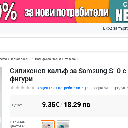
Вход за търг
лефони и аксесоари
Калъфи за мобилни телефони
Силиконов калъф за Samsung S10 с
фигури
0
оценки от потребителите
0
продажби
Продукто
9.35
€
/
18.29
лв
Цена:
Налични
цветове: