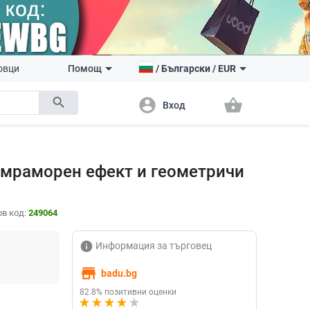
овци
Помощ
/
Български
/
EUR
search
account_circle
shopping_basket
Вход
 мраморен ефект и геометричи
в код:
249064
info
Информация за търговец
store
badu.bg
82.8% позитивни оценки