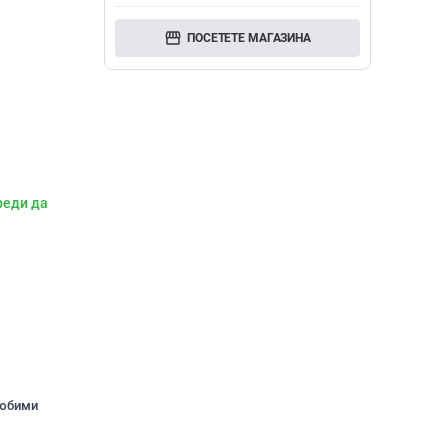
storefront
ПОСЕТЕТЕ МАГАЗИНА
реди да
любими